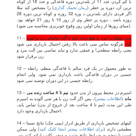
با کم کردن عدد 11 از بلندترین دوره قاعدگی و عدد 18 از کوتاه
ترین آن، دوره پر خطر (
زمان تخمک گذاری
) را مشخص کند مثلا
اگر فردی دارای بلندترین د وره 32 روزه و کوتاه ترین دوره 28
روزه باشد ، دوره پر خطر وی از روز 10 تا روز 21 خواهد بود.
(مبنای روزها از زمان اولین روز وقوع خونریزی محاسبه می شود).
منی (پیشاب) مرد به هیچ وجه نباید با آلت تناسلی زن برخورد
11 –
کند
،
هرگونه تماس منی باعث بالا رفتن احتمال بارداری می شود
یعنی رابطه سطحی! و عمقی ندارد و نباید تماسی بین آلت مرد و
زن برقرار شود.
12 – به طور معمول در یک فرد سالم با قاعدگی منظم، رابطه
جنسی در دوران قاعدگی باعث بارداری نمی شود. ولی انجام
رابطه جنسی در این دوران توصیه نمی شود.
13 – اسپرم در محیط بیرون از بدن حدود
نیم تا 4 ساعت زنده می
ماند
(
اطلاعات بیشتر
)، پس اگر آلت زن با هر شی آلوده به اسپرم
طی این مدت (نیم تا 4 ساعت بعد از خروج از بدن) تماس یابد،
احتمال بارداری وجود دارد.
14 – کیتهای تشخیص بارداری از طریق ادرار (بیبی چک) نتایج نسبتا
مطمئنی دارند (
برای اطلاعات بیشتر اینجا کلیک کنید
) ولی ممکن
است با توجه به شرایط نتایج مثبت و منفی کاذب ارائه کنند پس