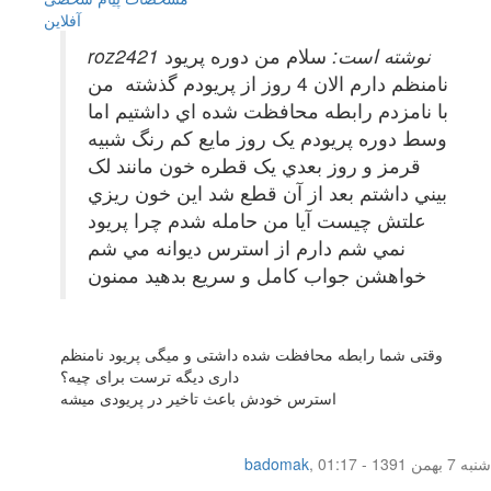
آفلاين
roz2421 نوشته است:
سلام من دوره پريود
نامنظم دارم الان 4 روز از پريودم گذشته من
با نامزدم رابطه محافظت شده اي داشتيم اما
وسط دوره پريودم يک روز مايع کم رنگ شبيه
قرمز و روز بعدي يک قطره خون مانند لک
بيني داشتم بعد از آن قطع شد اين خون ريزي
علتش چيست آيا من حامله شدم چرا پريود
نمي شم دارم از استرس ديوانه مي شم
خواهشن جواب کامل و سريع بدهيد ممنون
وقتی شما رابطه محافظت شده داشتی و میگی پریود نامنظم
داری دیگه ترست برای چیه؟
استرس خودش باعث تاخیر در پریودی میشه
شنبه 7 بهمن 1391 - 01:17
,
badomak