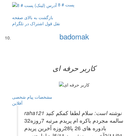
پست # 8
بازگشت به بالای صفحه
نقل قول
اشتراک در تلگرام
badomak
کاربر حرفه ای
مشخصات
پیام شخصی
آفلاين
raha121 نوشته است:
سلام لطفا کمکم کنید
32سالمه مجردم باکره ام پریدم مرتبه 7روزه
بادوره های 26 یا28روزه آخرین پریدم
2/11/91آخرین روزش بود 5/11ارتباط جنسی