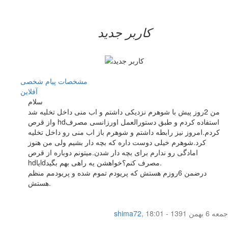
کاربر جدید
مشخصات
پیام شخصی
آفلاين
سلام
من 2روز پیش با شوهرم نزدیکی داشتم و اب منی داخل تخلیه شد
واز قرص hdاستفاده کردم و طبق دستورالعمل اورزانسی مصرف
کردم.امروز نیز رابطه داشتم و شوهرم باز اب منی رو داخل تخلیه
کرد.شوهرم خیلی دوست داره که بچه دار بشیم ولی من هنوز
امادگی رو ندارم برای بچه دار شدن.میتونم دوباره از قرص
hdیاldمصرف کنم؟خواهشن یه راهی بهم بگید.
درضمن 6روزم هستش که پریودم تموم شده و پریودمم منظم
هستش.
جمعه 6 بهمن 1391 - 18:01
,
shima72