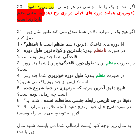
20 - اگر بعد از یک رابطه جنسی در هر زمانی،
زن پریود شود
(خونریزی همانند دوره های قبلی در وی رخ دهد)
به معنی عدم
بارداری است.
21 - اگر هیچ یک از موارد بالا در شما صدق نمی کند طبق مثال زیر
عمل کنید:
1 - آیا دوره های قاعدگی (پریود) شما
منظم است یا نامنظم
؟
2 - در صورت
نامنظم
بودن:
بلندترین و کوتاه ترین طول دوره
قاعدگی
شما چند روز بوده است؟
3 - در صورت
منظم
بودن:
طول دوره قاعدگی
(پریود) شما چند روز
است؟
4 - در صورت
منظم
بودن:
طول دوره خونریزی
شما چند روز
است؟ (پس از چند روز پاک می شوید)؟
تاریخ دقیق آخرین مرتبه که خونریزی در شما شروع شده
5 -
است چه زمانی بوده است؟
دقیقا در چه تاریخی رابطه جنسی محافظت نشده
داشته اید؟
6 -
7 - در مورد
شرح حال
خود توضیح دهید. (آنچه علاوه بر موارد بالا
لازم به توضیح می دانید را بنویسید)
به مثال زیر توجه کنید (پست ارسالی شما می بایست شبیه مثال
زیر باشد):