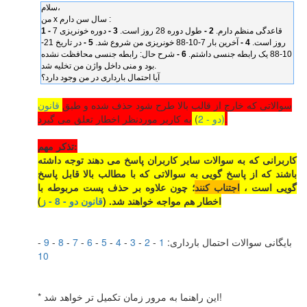
سلام،
من x سال سن دارم :
قاعدگی منظم دارم.
2 -
طول دوره 28 روز است.
3 -
دوره خونریزی 7
1 -
روز است.
4 -
آخرین بار 7-10-88 خونریزی من شروع شد.
5 -
در تاریخ 21-
10-88 یک رابطه جنسی داشتم.
6 -
شرح حال: رابطه جنسی محافظت نشده
بود و منی داخل واژن من تخلیه شد.
آیا احتمال بارداری در من وجود دارد؟
سوالاتی که خارج از قالب بالا طرح شود حذف شده و طبق
قانون
به کاربر موردنظر اخطار تعلق می گیرد.
(دو - 2
)
تذکر مهم:
کاربرانی که به سوالات سایر کاربران پاسخ می دهند توجه داشته
باشند که از پاسخ گویی به سوالاتی که با مطالب بالا قابل پاسخ
گویی است ،
اجتناب کنند
؛ چون علاوه بر حذف پست مربوطه با
اخطار هم مواجه خواهند شد. (
قانون دو - 8 - ز
)
بایگانی سوالات احتمال بارداری:
1
-
2
-
3
-
4
-
5
-
6
-
7
-
8
-
9
-
10
* این راهنما به مرور زمان تکمیل تر خواهد شد!