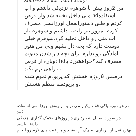
من 2روز پیش با شوهرم نزدیکی داشتم و اب
منی داخل تخلیه شد واز قرص hdاستفاده
کردم و طبق دستورالعمل اورزانسی مصرف
کردم.امروز نیز رابطه داشتم و شوهرم باز
اب منی رو داخل تخلیه کرد.شوهرم خیلی
دوست داره که بچه دار بشیم ولی من هنوز
امادگی رو ندارم برای بچه دار شدن.میتونم
دوباره از قرص hdیاldمصرف کنم؟خواهشن
یه راهی بهم بگید.
درضمن 6روزم هستش که پریودم تموم شده
و پریودمم منظم هستش.
در هر دوره پاکی فقط یکبار می تونید از روش اورژانسی استفاده
کنید
در صورت تمایل به بارداری در روزهای تخمک گذاری نزدیکی
داشته باشید
بهتره قبل از بارداری یه چک آپ بشید و مراقبت های لازم رو انجام
بدید