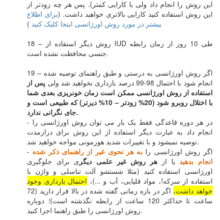
این روش را انجام داد ولی با کارایی کمتر). پس هر چه زودتر از
این روش استفاده کنید کارایی بالاتری خواهید داشت. (
برای اطلاع
بیشتر در مورد روش اورژانسی اینجا کلیک کنید
)
18 – روش دیگر استفاده از IUD طی 10 روز از زمان رابطه
جنسی محافظت نشده است.
19 – اگر روش اورژانسی به درستی و طبق راهنمای توصیه شده
انجام شود با احتمال 98-99 درصد بارداری نخواهید شد ولی
پس از
استفاده از روش اورژانسی ممکن است زمان خونریزی بعدی شما
با اختلال روبرو شود (20% زودتر – 10% دیرتر) که طبیعی است و
جای نگرانی ندارد.
- در هر دوره قاعدگی فقط یک بار می توان روش اورژانسی را
انجام داد به عبارت دیگر استفاده از این روش برای درازمدت
توصیه نمیشود و با تغییرات شدید هورمونی مواجه خواهید شد.
- اگر روش اورژانسی را
به هر نحوی غیر از راهنمای ذکر شده
انجام بدهید
یا از
هر روش غیر علمی دیگر
ی برای جلوگیری
اورژانسی استفاده کنید (مثلا شستشو آلت تناسلی و واژن با
استفاده از سرکه!، مواد قلیایی، آب و ...)،
احتمال بارداری وجود
خواهد داشت،
اگر در بازه زمانی گفته شده در بالا قرار دارید (72
ساعت تا حداکثر 120 ساعت از رابطه نگذشته است)؛ دوباره
روش اورژانسی را طبق راهنما اجرا کنید.