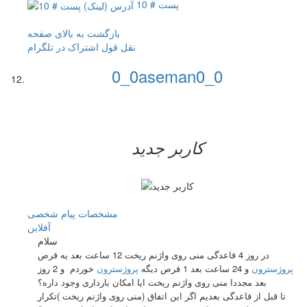
پست # 10
بازگشت به بالای صفحه
نقل قول
اشتراک در تلگرام
0_0aseman0_0
کاربر جدید
مشخصات
پیام شخصی
آفلاين
سلام
در روز 4 قاعدگی منی روی واژنم ریخت 12 ساعت بعد یه قرص
پروژسترون
و 24 ساعت بعد 1 قرص دیگه
پروژسترون
خوردم و 2 روز
بعد مجددا منی روی واژنم ریخت ایا امکان بارداری وجود داره؟
تا قبل از قاعدگی بعدیم اگر این اتفاق (منی روی واژنم ریخت )تکرار