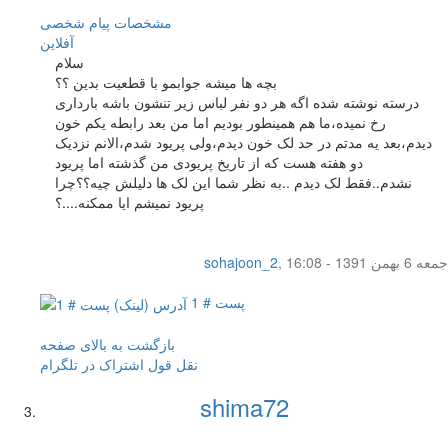
مشخصات
پیام شخصی
آفلاين
سلام
بچه ها میشه جوابمو با قطعیت بدین ؟؟
درسته نوشته شده اگه هر دو نفر لباس زیر تنشون باشه بارداری
رخ نمیده،ما هم همینطور بودیم اما من بعد رابطه یکم خون
دیدم،بعد یه مدتم در حد لک خون دیدم،ولی پریود شدم،الانم نزدیک
دو هفته هست که از تاریخ پریودی من گذشته اما پریود
نشدم..فقط لک دیدم ..به نظر شما این لک ها دلیلش چیه؟؟چرا
پریود نمیشم ایا ممکنه....؟
جمعه 6 بهمن 1391 - 16:08
,
sohajoon_2
پست # 1
بازگشت به بالای صفحه
نقل قول
اشتراک در تلگرام
shima72