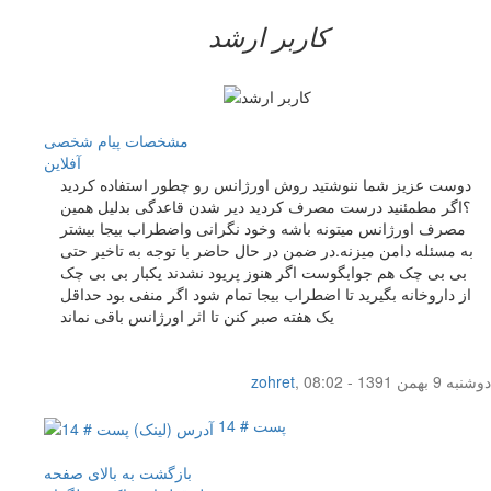
کاربر ارشد
مشخصات
پیام شخصی
آفلاين
دوست عزیز شما ننوشتید روش اورژانس رو چطور استفاده کردید
؟اگر مطمئنید درست مصرف کردید دیر شدن قاعدگی بدلیل همین
مصرف اورژانس میتونه باشه وخود نگرانی واضطراب بیجا بیشتر
به مسئله دامن میزنه.در ضمن در حال حاضر با توجه به تاخیر حتی
بی بی چک هم جوابگوست اگر هنوز پریود نشدند یکبار بی بی چک
از داروخانه بگیرید تا اضطراب بیجا تمام شود اگر منفی بود حداقل
یک هفته صبر کنن تا اثر اورژانس باقی نماند
دوشنبه 9 بهمن 1391 - 08:02
,
zohret
پست # 14
بازگشت به بالای صفحه