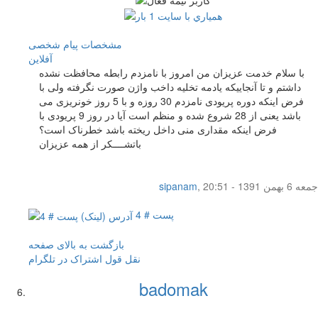
مشخصات
پیام شخصی
آفلاين
با سلام خدمت عزیزان من امروز با نامزدم رابطه محافظت نشده
داشتم و تا آنجاییکه یادمه تخلیه داخب واژن صورت نگرفته ولی با
فرض اینکه دوره پریودی نامزدم 30 روزه و با 5 روز خونریزی می
باشد یعنی از 28 شروع شده و منظم است آیا در روز 9 پریودی با
فرض اینکه مقداری منی داخل ریخته باشد خطرناک است؟
باتشــــکر از همه عزیزان
جمعه 6 بهمن 1391 - 20:51
,
sipanam
پست # 4
بازگشت به بالای صفحه
نقل قول
اشتراک در تلگرام
badomak