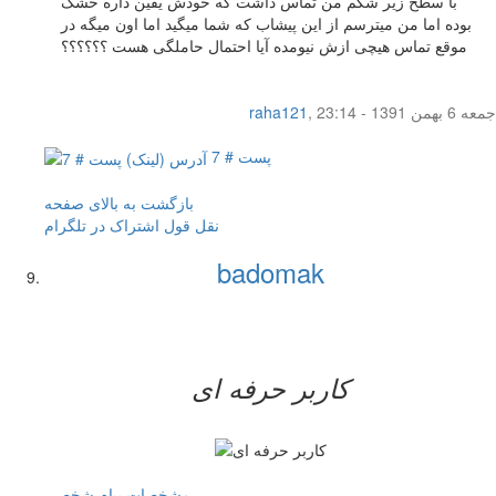
با سطح زیر شکم من تماس داشت که خودش یقین داره خشک
بوده اما من میترسم از این پیشاب که شما میگید اما اون میگه در
موقع تماس هیچی ازش نیومده آیا احتمال حاملگی هست ؟؟؟؟؟؟
جمعه 6 بهمن 1391 - 23:14
,
raha121
پست # 7
بازگشت به بالای صفحه
نقل قول
اشتراک در تلگرام
badomak
کاربر حرفه ای
مشخصات
پیام شخصی