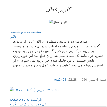
کاربر فعال
مشخصات
پیام شخصی
آفلاين
سلام من دوره پريود نامنظم دارم الان 4 روز از پريودم
گذشته من با نامزدم رابطه محافظت شده اي داشتيم اما وسط
دوره پريودم يک روز مايع کم رنگ شبيه قرمز و روز بعدي يک
قطره خون مانند لک بيني داشتم بعد از آن قطع شد اين خون ريزي
علتش چيست آيا من حامله شدم چرا پريود نمي شم دارم از
استرس ديوانه مي شم خواهشن جواب کامل و سريع بدهيد ممنون
جمعه 6 بهمن 1391 - 22:28
,
roz2421
پست # 6
بازگشت به بالای صفحه
نقل قول
اشتراک در تلگرام