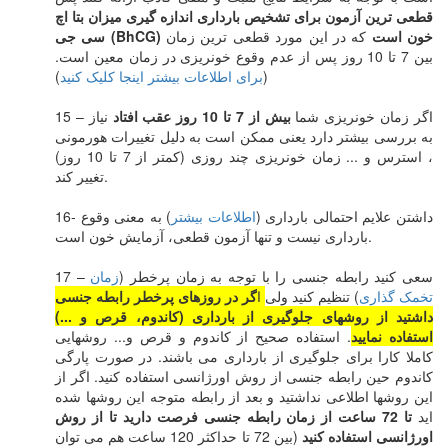
قطعی ترین آزمون برای تشخیص بارداری اندازه گیری میزان بتا اچ
سی جی (BhCG) خون است
که در این مورد قطعی ترین زمان
بین 7 تا 10 روز پس از عدم وقوع خونریزی در زمان معین است.
(
برای اطلاعات بیشتر اینجا کلیک کنید
)
15 – اگر زمان خونریزی شما
بیش از 7 تا 10 روز عقب افتاد
نیاز
به بررسی بیشتر دارد یعنی ممکن است به دلیل تغییرات هورمونی
، استرس و ... زمان خونریزی چند روزی (کمتر از 7 تا 10 روز)
تغییر کند.
16- داشتن علایم احتمالی بارداری (
اطلاعات بیشتر
) به معنی وقوع
بارداری نیست و تنها آزمون قطعی، آزمایش خون است.
17 – سعی کنید رابطه جنسی را با توجه به زمان پرخطر (
زمان
تخمک گذاری
) تنظیم کنید ولی
ا
گر در روزهای پرخطر رابطه جنسی
داشتید از روشهای جلوگیری از بارداری (کاندوم، قرص و ...)
استفاده نمایید
. استفاده صحیح از کاندوم و قرص و... روشهایی
کاملا کارا برای جلوگیری از بارداری می باشند. در صورت پارگی
کاندوم حین رابطه جنسی از روش اورژانسی استفاده کنید. اگر از
این روشها اطلاعی نداشتید و بعد از رابطه متوجه این روشها شده
اید
تا 72 ساعت از زمان رابطه جنسی فرصت دارید تا از روش
اورژانسی استفاده کنید
(بین 72 تا حداکثر 120 ساعت هم می توان