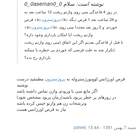
0_0aseman0_0 نوشته است:
سلام
در روز 4 قاعدگی منی روی واژنم ریخت 12 ساعت بعد یه
</a> و 24 ساعت بعد 1 قرص دیگه
پروژسترون
قرص <a>
</a> خوردم و 2 روز بعد مجددا منی روی
پروژسترون
<a>
واژنم ریخت ایا امکان بارداری وجود داره؟
تا قبل از قاعدگی بعدیم اگر این اتفاق (منی روی واژنم ریخت
)تکرار شه به علت قرصی که خوردم بی خطره یا ممکنه
بارداری رخ بده؟
قرص اورژانس لوونورژستروله نه
پروژسترون
مطمئنید درست
نوشتید
اگر مایع منی با ورودی واژن تماس داشته باشد
در روزهای پر خطر پریود باشید(زمان پریود مشخص شود)
وترشحات زن هم واژنو خیس کرده باشه
نیاز به قرص اورژانس هست
شنبه 7 بهمن 1391 - 15:44
,
zohret