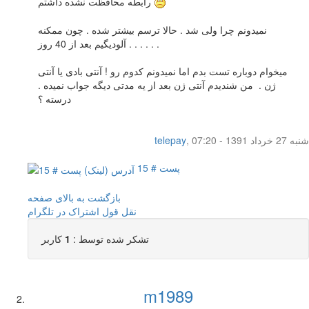
رابطه محافظت نشده داشتم
نمیدونم چرا ولی شد . حالا ترسم بیشتر شده . چون ممکنه
آلودیگیم بعد از 40 روز . . . . . .
میخوام دوباره تست بدم اما نمیدونم کدوم رو ! آنتی بادی یا آنتی
ژن . من شندیدم آنتی ژن بعد از یه مدتی دیگه جواب نمیده .
درسته ؟
شنبه 27 خرداد 1391 - 07:20
,
telepay
پست # 15
بازگشت به بالای صفحه
نقل قول
اشتراک در تلگرام
تشکر شده توسط :
1
کاربر
m1989