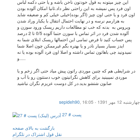
این چیز میتونه به قول خودتون ناخن باشه و یا حتی دکمه لباس
اون فرد پس نمیشه به این راحتی نظر داد.ثانیا امکان آلوده بودن
اون فرد و یا حتی اون چیز (اگر بوده)خیلی خیلی کم و ضعیفه شاید
به هزارمم نرسه و در نهایت احتمال انتقال با یکبار وراد شدن
ویروس به بدنه که خب تو مطالعات داریم ریسک ورود سوزن و
آلوده شدن فرد در اثر تماس با سوزن حتما آلوده 0/5 تا 2 درصد
پس حساب کنید تا فرض تمامی این احتمالها ریسک ابتلای شما به
ایدز بسیار بسیار نادر و یا بهتره بگم غیرممکن چون اصلا شما
نمیدونید چی باهاتون تماس داشته و اصلا اون فرد آلوده بوده یا نه
و.....
در شرایطی هم که چنین موردی راتون پیش میاد حتی اگر زخم و یا
موردی نمیبینید برای کاهش نگرانیتون خوب دستتون رو با آب و
صابون شتشو بدید.در کل دوست عزیزم نگران نباشید
چهار‌شنبه 12 مهر 1391 - 16:05
,
sepideh90
پست # 27
بازگشت به بالای صفحه
نقل قول
اشتراک در تلگرام