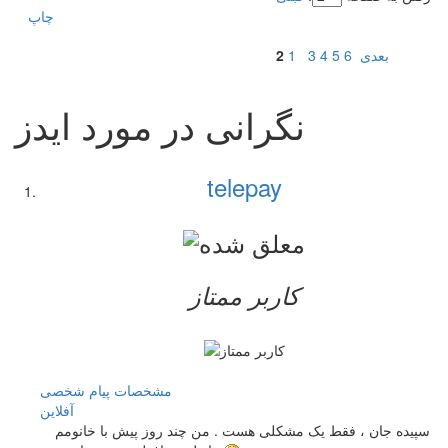
چاپ
بعدی
6
5
4
3
1
2
نگرانی در مورد ایدز
telepay
کاربر ممتاز
مشخصات
پیام شخصی
آفلاين
سپیده جان ، فقط یک مشکلی هست . من چند روز پیش با خانومم