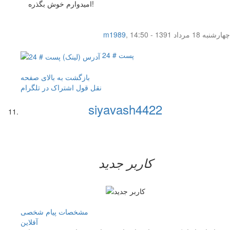
امیدوارم خوش بگذره!
چهار‌شنبه 18 مرداد 1391 - 14:50
,
m1989
پست # 24
بازگشت به بالای صفحه
نقل قول
اشتراک در تلگرام
siyavash4422
کاربر جدید
مشخصات
پیام شخصی
آفلاين