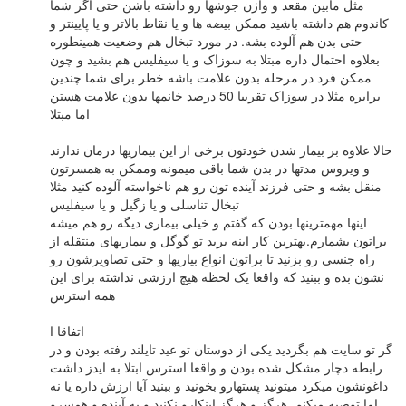
مثل مابین مقعد و واژن جوشها رو داشته باشن حتی اگر شما
کاندوم هم داشته باشید ممکن بیضه ها و یا نقاط بالاتر و یا پایینتر و
حتی بدن هم آلوده بشه. در مورد تبخال هم وضعیت همینطوره
بعلاوه احتمال داره مبتلا به سوزاک و یا سیفلیس هم بشید و چون
ممکن فرد در مرحله بدون علامت باشه خطر برای شما چندین
برابره مثلا در سوزاک تقریبا 50 درصد خانمها بدون علامت هستن
اما مبتلا
حالا علاوه بر بیمار شدن خودتون برخی از این بیماریها درمان ندارند
و ویروس مدتها در بدن شما باقی میمونه وممکن به همسرتون
منقل بشه و حتی فرزند آینده تون رو هم ناخواسته آلوده کنید مثلا
تبخال تناسلی و یا زگیل و یا سیفلیس
اینها مهمترینها بودن که گفتم و خیلی بیماری دیگه رو هم میشه
براتون بشمارم.بهترین کار اینه برید تو گوگل و بیماریهای منتقله از
راه جنسی رو بزنید تا براتون انواع بیاریها و حتی تصاویرشون رو
نشون بده و ببنید که واقعا یک لحظه هیچ ارزشی نداشته برای این
همه استرس
اتفاقا ا
گر تو سایت هم بگردید یکی از دوستان تو عید تایلند رفته بودن و در
رابطه دچار مشکل شده بودن و واقعا استرس ابتلا به ایدز داشت
داغونشون میکرد میتونید پستهارو بخونید و ببنید آیا ارزش داره یا نه
اما توصیه میکنم هرگز و هرگز اینکارو نکنید و به آینده و همسرو