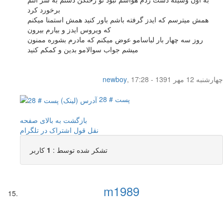
برخورد کرد
همش میترسم که ایدز گرفته باشم باور کنید همش استمنا میکنم
که ویروس ایدز و بیارم بیرون
روز سه چهار بار لباسامو عوض میکنم که مادرم بشوره ممنون
میشم جواب سوالامو بدین و کمکم کنید
چهار‌شنبه 12 مهر 1391 - 17:28
,
newboy
پست # 28
بازگشت به بالای صفحه
نقل قول
اشتراک در تلگرام
تشکر شده توسط :
1
کاربر
m1989