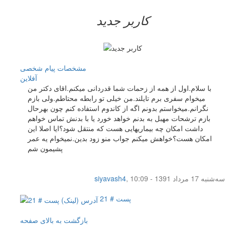
کاربر جدید
مشخصات
پیام شخصی
آفلاين
با سلام.اول از همه از زحمات شما قدردانی میکنم.اقای دکتر من
میخوام سفری برم تایلند.من خیلی تو رابطه محتاطم.ولی بازم
نگرانم.میخواستم بدونم اگه از کاندوم استفاده کنم چون بهرحال
بازم ترشحات مهبل به بدنم خواهد خورد یا با بدنش تماس خواهم
داشت امکان چه بیماریهایی هست که منتقل شود؟ایا اصلا این
امکان هست؟خواهش میکنم جواب منو زود بدین.نمیخوام یه عمر
پشیمون شم
سه‌شنبه 17 مرداد 1391 - 10:09
,
siyavash4
پست # 21
بازگشت به بالای صفحه