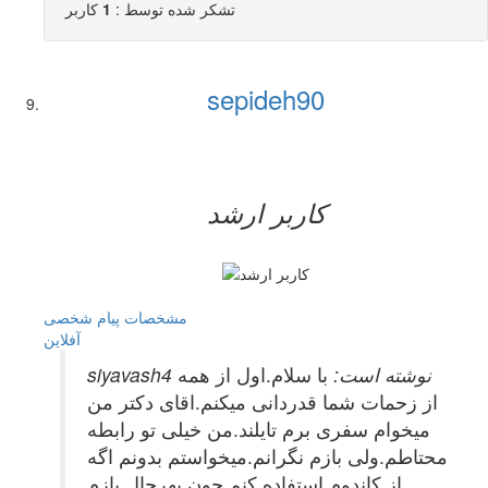
تشکر شده توسط :
1
کاربر
sepideh90
کاربر ارشد
مشخصات
پیام شخصی
آفلاين
siyavash4 نوشته است:
با سلام.اول از همه
از زحمات شما قدردانی میکنم.اقای دکتر من
میخوام سفری برم تایلند.من خیلی تو رابطه
محتاطم.ولی بازم نگرانم.میخواستم بدونم اگه
از کاندوم استفاده کنم چون بهرحال بازم