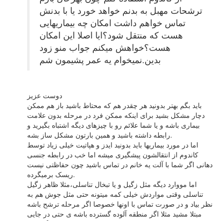
ترشحات مهبل به بدنم خواهد خورد یا با بدنش
تماس خواهم داشت امکان چه بیماریهایی
هست که منتقل شود؟ایا اصلا این امکان
هست؟خواهش میکنم جواب منو زود
بدین.نمیخوام یه عمر پشیمون شم
دوست عزیز
باید بگم بهتر بدونید هر چقدر هم که محتاط باشید باز هم ممکن
دچار مشکل بشید برای اینکه ممکن فرد در مرحله بدون علامت
بیماری باشه و یا شما علائم رو با چیزهای دیگه اشتباه بگیرید و
رابطه داشته باشید و همین بارتون مشکل ساز بشه.
اما در مورد بیماریها باید بدونید ایدز و هپاتیت خیلی زیاد توسط
کاندوم از انتقالشون پیشگیری میشه اما خب در رابطه جنسی
دهانی اگر شما با آلت یه خانم در تماس باشید چون حفاظتی نیست
ریسک برمیگرده.
اما مووارد دیگه مثل زگیل و یا تبخال تناسلی،مثلا ظاهر زگیل
تناسلی وقتی مواردش خیلی کمه میتونه حتی مثل جوش هم به
نظر بیاد و در صورت تماس با اونها خصوصا اگر مرحله ترشح باشه
مبتلا مشید مثلا اگر منطقه آلوده گسترده باشه ی حتی در جایی