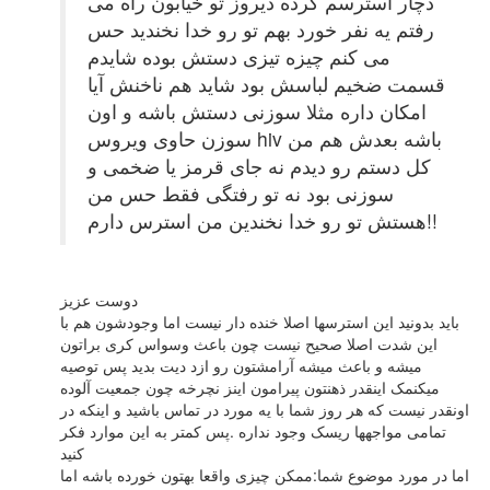
دچار استرسم کرده دیروز تو خیابون راه می
رفتم یه نفر خورد بهم تو رو خدا نخندید حس
می کنم چیزه تیزی دستش بوده شایدم
قسمت ضخیم لباسش بود شاید هم ناخنش آیا
امکان داره مثلا سوزنی دستش باشه و اون
سوزن حاوی ویروس hiv باشه بعدش هم من
کل دستم رو دیدم نه جای قرمز یا ضخمی و
سوزنی بود نه تو رفتگی فقط حس من
هستش تو رو خدا نخندین من استرس دارم!!
دوست عزیز
باید بدونید این استرسها اصلا خنده دار نیست اما وجودشون هم با
این شدت اصلا صحیح نیست چون باعث وسواس کری براتون
میشه و باعث میشه آرامشتون رو ازد دیت بدید پس توصیه
میکنمک اینقدر ذهنتون پیرامون اینز نچرخه چون جمعیت آلوده
اونقدر نیست که هر روز شما با یه مورد در تماس باشید و اینکه در
تمامی مواجهها ریسک وجود نداره .پس کمتر به این موارد فکر
کنید
اما در مورد موضوع شما:ممکن چیزی واقعا بهتون خورده باشه اما