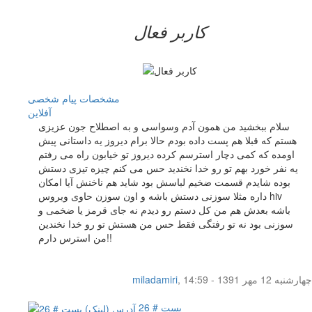
کاربر فعال
مشخصات
پیام شخصی
آفلاين
سلام ببخشید من همون آدم وسواسی و به اصطلاح جون عزیزی
هستم که قبلا هم پست داده بودم حالا برام دیروز یه داستانی پیش
اومده که کمی دچار استرسم کرده دیروز تو خیابون راه می رفتم
یه نفر خورد بهم تو رو خدا نخندید حس می کنم چیزه تیزی دستش
بوده شایدم قسمت ضخیم لباسش بود شاید هم ناخنش آیا امکان
داره مثلا سوزنی دستش باشه و اون سوزن حاوی ویروس hiv
باشه بعدش هم من کل دستم رو دیدم نه جای قرمز یا ضخمی و
سوزنی بود نه تو رفتگی فقط حس من هستش تو رو خدا نخندین
من استرس دارم!!
چهار‌شنبه 12 مهر 1391 - 14:59
,
miladamiri
پست # 26