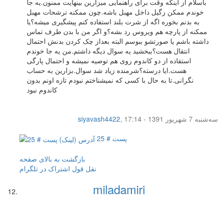
باسلام از اینکه وقت برای راهنمایی میزارین بینهایت ممنون.یه جا
خوندم ممکن زگیل داخل مهبل باشه.چون ممکنه ترشحات مهبل
به بدنم بخوره اگه از شرت بلند استفاده کنم پیشگیری میشه؟یا
ممکنه از پارچه هم ویروس رد بشه؟و اگر من با بدن طرف تماس
داشته باشم یا صورتشو ببوسم البته بعداز چک کردن بدنش احتمال
انتقال هست؟ببخشید یه سوال دیگه داشتم.من یه جا خوندم
استفاده از دو کاندوم روی هم توصیه نمیشه و احتمال پارگی
هست.ایا درسته؟شرمنده زیاد شد سوال.بزارین به حساب
نگرانی.تا به حال با کسی که نمیشناختم نبودم تازه اونم بدون
کاندوم نبود
سه‌شنبه 7 شهریور 1391 - 17:14
,
siyavash4422
پست # 25
بازگشت به بالای صفحه
نقل قول
اشتراک در تلگرام
miladamiri