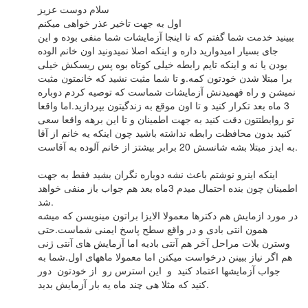
سلام دوست عزیز
اول به جهت تاخیر عذر خواهی میکنم
ببینید خدمت شما گفتم که تا اینجا آزمایشات شما منفی بوده و این
جای بسیار امیدوارید داره و اینکه اصلا نمیدونید اون خانم الوده
بودن یا نه و اینکه تایم رابطه خیلی کوتاه بوه پس ریسکش خیلی
برا مبتلا شدن خودتون کمه.و تا شما مثبت نشید که خانمتون مثبت
نمیشن و راه فهمیدنش آزمایشات شماست که توصیه کردم دوباره
3 ماه بعد تکرار کنید و تا اون موقع به زندگیتون بپردازید.اما واقعا
تو روابطتتون دقت کنید به جهت اطمینان و تا این برهه واقعا سعی
کنید بدون محافظت رابطه نداشته باشید چون اینکه یه خانم از آقا
به ایدز مبتلا بشه شانسش 20 برابر بیشتز از خانم آلوده به آقاست.
اینکه اینرو نوشتم باعث نشه دوباره نگران بشید فقط به جهت
اطمینان چون بنده احتمال میدم 3ماه بعد هم جواب باز منفی خواهد
شد.
در مورد ازمایش هم دکترها معمولا الایزا براتون مینویسن که میشه
همون انتی بادی و در واقع سطح پاسخ ایمنی شماست.حتی
وسترن بلات مراحل آخر هم آنتی بادیه اما آزمایش های آنتی ژنی
هم اگر نیاز ببینن درخواست میکنن اما معمولا ماههای اول.شما به
جواب آزمایشها اعتماد کنید و این استرس رو از خودتون دور
کنید که مثلا هی چند ماه یه بار آزمایش بدید.