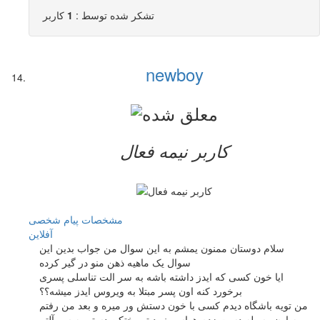
تشکر شده توسط :
1
کاربر
newboy
کاربر نيمه فعال
مشخصات
پیام شخصی
آفلاين
سلام دوستان ممنون یمشم به این سوال من جواب بدین این
سوال یک ماهیه ذهن منو در گیر کرده
ایا خون کسی که ایدز داشته باشه به سر الت تناسلی پسری
برخورد کنه اون پسر مبتلا به ویروس ایدز میشه؟؟
من تویه باشگاه دیدم کسی با خون دستش ور میره و بعد من رفتم
به اون وسیله دست زدم هواسم نبود تو رختکن دستم به سر آلتم