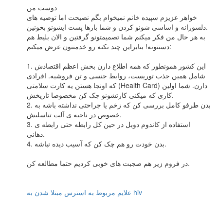
دوست من
خواهر عزیزم سپیده خانم نمیخوام بگم نصیحت اما توصیه های
دلسوزانه و اساسی شونو کردن و شما بارها پست ایشونو بخونین.
به هر حال من فکر میکنم شما تصمیمتونو گرفتین و الان بلیط هم
دستتونه! بنابراین چند نکته رو خدمتتون عرض میکنم:
1. این کشور همونطور که همه اطلاع دارن بخش اعظم اقتصادش
شامل همین جذب توریست، روابط جنسی و تن فروشیه. افرادی
که اونجا هستن یه کارت سلامتی (Health Card) دارن. شما اولین
کاری که میکنی کارتشونو چک کن مخصوصا تاریخش.
2. بدن طرفو کامل بررسی کن که زخم یا جراحتی نداشته باشه به
خصوص در ناحیه ی آلت تناسلیش.
3. استفاده از کاندوم دوبل در حین کل رابطه حتی رابطه ی
دهانی.
4. بدن خودت رو هم چک کن که آسیب دیده نباشه.
در فروم زیر هم صجبت های خوبی کردیم حتما مطالعه کن.
علایم مربوط به استرس مبتلا شدن به hiv