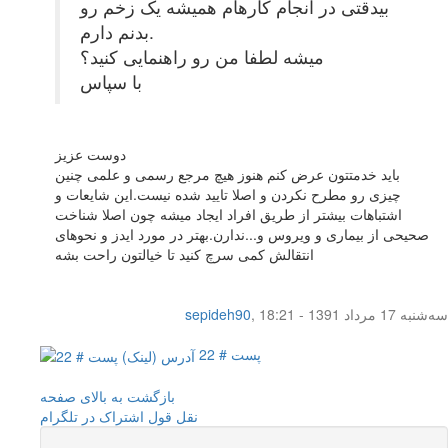
بیدقتی در انجام کارهام همیشه یک زخم رو
بدنم دارم.
میشه لطفا من رو راهنمایی کنید؟
با سپاس
دوست عزیز
باید خدمتتون عرض کنم هنوز هیچ مرجع رسمی و علمی چنین
چیزی رو مطرح نکردن و اصلا تایید شده نیست.این شایعات و
اشتباهات بیشتر از طریق افراد ایجاد میشه چون اصلا شناخت
صحیحی از بیماری و ویروس و...ندارن.بهتر در مورد ایدز و نحوهای
انتقالش کمی سرچ کنید تا خیالتون راحت بشه
سه‌شنبه 17 مرداد 1391 - 18:21
,
sepideh90
پست # 22
بازگشت به بالای صفحه
نقل قول
اشتراک در تلگرام