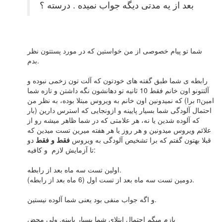
بعد از یه مدتی دیگه جواب نمیده . درسته ؟
شما تو پیام خصوصی از من خواستین که در مورد پستتون نظر
بدم.
رابطه ی شما طبق گفته های خودتون که آلت تون زخمی نبوده و
آلتتونو اون خانم فقط 10 ثانیه تو دهانشون نگه داشتن و تازه شما
که نمیدونین اون خانم به ویروس مبتلا بوده، به نظر من (برا nامین
بار) احتمال آلودگی شما بسیار پایینه و ازونجایی که استرس دارین
که آلوده شدین یا نه، هر علامتی که در شما ظاهر میشه رو از
علائم ویروس میدونین و هر روز یا هر هفته میرین تست میدین که
قبلا بهتون گفتم که برا تشخیص آلودگی به ویروس
فقط و فقط
دو
تا آزمایش لازم و کافیه:
اولین تست سه ماه بعد از رابطه.
دومین تست سه ماه بعد از تست اول (6 ماه بعد از رابطه).
و اگه جواب منفی بود یعنی شما آلوده نیستین.
بازم میگم احتمال ابتلای شما بسیار پایینه. ولی محض