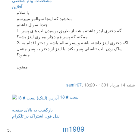
مشخصات
پیام شخصی
آفلاين
با سلام
ببخشید که اینجا سوالمو میپرسم
چندتا سوال داشتم
1- اگه دختری ایدز داشته باشه از طریق بوسیدن لب های پسر
ممکنه که پسر هم دچار بیماری ایدز بشه؟
2- اگه دختری ایدز داشته باشه و پسر سالم باشه و دختر اقدام به
ساک زدن الت تناسلی پسر بکند ایا ایدز از دختر به پسر منتقل
میشود؟
ممنون
شنبه 14 مرداد 1391 - 13:20
,
samir67
پست # 18
بازگشت به بالای صفحه
نقل قول
اشتراک در تلگرام
m1989