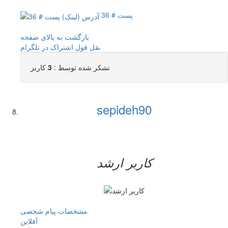
پست # 36
بازگشت به بالای صفحه
نقل قول
اشتراک در تلگرام
تشکر شده توسط :
3
کاربر
sepideh90
کاربر ارشد
مشخصات
پیام شخصی
آفلاين