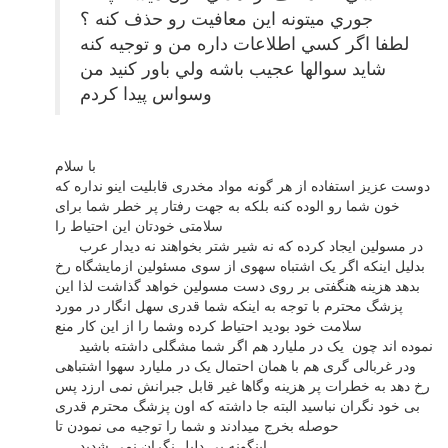
جوري ميتونه اين معافيت رو حذف كنه ؟
لطفا اگر كسي اطلاعات داره من و توجيه كنه
شايد سوالها عجيب باشه ولي باور كنيد من
وسواس پيدا كردم
با سلام
دوست عزیز استفاده از هر گونه مواد مخدری قابلیت اینو نداره که
خون شما رو الوده کنه بلکه به جهت رفتار پر خطر شما برای
سلامتی خودتان این احتیاط را
در مسولین ایجاد کرده که نه شیر شتر بخواهند نه دیدار عرب
بدلیل اینکه اگر یک اشتباه سهوی از سوی مسئولین ازمایشگاه رخ
بدهد هزینه هنگفتی بر روی دست مسولین خواهد گذاشت لذا این
پزشگ محترم با توجه به اینکه شما قدری سهل انگار در مورد
سلامت خود بودید احتیاط کرده وشما را از این کار منع
نموده اند چون یک در ملیارد هم اگر شما مشگلی داشته باشید
ودر غربالی گری هم با همان احتمال یک در ملیارد سهوا اشتباهی
رخ دهد به خطرات پر هزینه وگاها غیر قابل جبرانش نمی ارزد پس
بی خود نگران نباسید البته جا داشته که اون پزشگ محترم قدری
حوصله بخرج میدادند و شما را توجیه می نمودن تا
اینگونه بی دلیل نگران نمی شدید