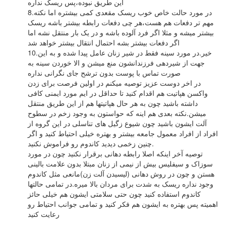
این طریق نبوده،پس ریسک نداره
8.در مورد حالت خاص خوب ریسک مقعدی کمی بیشتره اما نکته
مهم تر دفعات هم هست،هر چی دفعات رابطه بیشتر باشه ریسک
بیشتر میشه و مثلا اگر فرد آلوده باشه و در یک بار منتقل نشه اما
اگر دفعات بیشتر بشه احتمال انتقال بیشتر خواهد شد
10.خیر.در مورد سینه فقط در شیر زنان عامل پیدا شده و به این
جهت از شیردهی فرزندانشون منع میشن و الا خوردن سینه به
صورت تماس با پوست بدون ترشح جای نگرانی نداره
در اخر دوست عزیز توصیه میکنم در اولین فرصت برای زدن
واکسن هپاتیت هم اقدام کنید تا حداقل در ایم مورد ایمنی کافی
داشته باشید چون به هر حال هپاتیتها هم از این طریق منتقل
میشن.نکته بعدی هم اینه که حواستون به وجود زخم در سطوح
آلت ایشون باشید چون شیوع زگیل های تناسلی در این گروه از
افراد از افراد معمول جامعه بیشتر و بهتره خیلی احتیاط کنید و اگر
چنین زخمی دیدید کاندوم رو فراموش نکنید.
توصیه آخر اینکه اصلا رابطه دهانی برقرار نکنید چون در مورد
سوزاک و سیفلیس بیش از نیمی از زنان مبتلا بدون علامت بالینی
هستن و چون در روش دهانی (لیسیدن آلت زن)مانعی مثل کاندوم
وجود نداره ریسک به شدت برای مردان بالا میره.در تمامی حالتها
کاندوم استفاده کنید چون حتی سلامتی ایشون هم خیلی حائز
اهمیته پس بهتره به ایشون هم فکر کنید و تمامی جوانب احتیاط رو
رعایت کنید