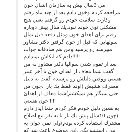
من 3سال پيش به سازمان انتقال خون
مراجعه كردم وخون دادم بعد از چند ماه رفتم
وكارت سلامت خودم رو گرفتم يعني هيچ
مشكلي توي خونم نبود.يك سال پيش دوباره
رفتم براي اهداي خون ومثل دفعه قبل تمال
سولهايي كه قبل از خون گرفتن دكتر مشاور
ميپرسه رو پرسيد ومن هم صادقانه جواب
دادم.كه ايكاش نميدادم!!!!!
بعد از تموم شدن سوالها دكتر مشاور به من
گفت شما معاف از اهداي خون تا آخر عمر
هستي ووقتي دليلش رو پرسيدم گفت به دليل
مصرف هشيش (اونم فقط يك بار .چون من
حتي سيگار هم نميكشم)شما معاف از اهدائ
خون هستي!!!!!
به همين دليل خودم فكر كردم حتما ايدز دارم
(چون 10سال پيش يك بار با يه نفر تيغ اصلاح
مشترك استفاده كرده بودم)ولي نمي خوان به
من راستشو بگن .اين موضوع باعث شد كه