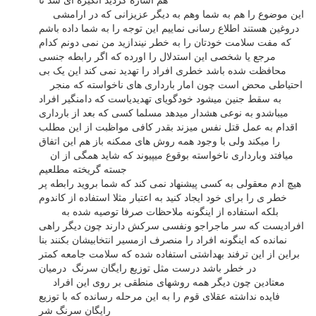
این موضوع را هم به شما وهم به دیگر عزیزانی که در ارامشی
دروغین هستند اطلاع رسانی نماییم این توجه را به شما داده باشم
که مفت سلامت خودتان را به خطر نیندازید من نمی دونم کدام
مرجع یا شخصی این استدلال را اورده که اگر رابطه جنسی
محافظت شده باشد خطری افراد را تهدید نمی کند این یک بی
احتیاطی محض است چون امار بارداری های ناخواسته که منجر
به سقط جنین میشود خودگویای تهدیدیاست که دامنگیر افراد
میباشدو به نوعی هشدار میدهد مسلما کسی که بعد از بارداری
اقدام به عمل قتل نفس میزند بقدر کافی مواظبت از این مطلب
را میکند ولی با وجود همه روش های ممکنه باز هم این اتفاق
میافتد وبارداری ناخواسته بوقوع میپیوند که شاید همگی از ان
جسته گریخته مطلعیم
هیچ ادم معقولی به کسی پیشنهاد نمی کند که شما بروید رابطه پر
خطر ی را برای خود ایجاد کنید به اعتبار مثلا استفاده از کاندوم
بلکه استفاده از اینگونه ملاحظات صرفا توصیه شده به
افرادیست که سر ماجراجو ونفسی سرکش دارند چون دیگر راهی
نمانده که اینگونه افراد را منصرف ازمسیر انتخابیشان بکنند بنا
براین از این ترفند بهداشتی استفاده شده که سلامت جامعه کمتر
در خطر باشد درست مثل توزیع رایگان سرنگ درمیان
معتادین چون دیگر همه روشهای منطقی بر روی این افراد
فایده نداشته عقلای قوم را به این مرحله رسانده که با توزیع
رایگان سرنگ شر