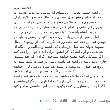
دوست عزیز
رابطه جنسی دهانی از روشهای که شانس ابتلا توش هست اما
خب از سایر روشها مثل مقعدی و وازینال کمتره و بعلاوه دارای
دسته بنید هم هست،مثلا بی خطر میشه بوسیدن و رابطه جنسی
بدون زخم دهانی و دارای خطر میشه مواردی که زخم دهانی هم
وجود داشته باشه که بتونه ویروس جذب سیستم خونی بشه.
اما در مورد آزمایش باهاشون صحبت کنید و ازشون بخواید هر
دونفرباهم مراجعه کنید.علت رو هم نگرانی کلی از روشهای انتقال
میتونید عنوان کنید مثل تزریقاتی که داشتید و.....البته راه دیگه ای
هم هست و اون اینه که اگر ایشون برای اهداء خون مراجعه کنند
اگر مشکلی باشه مطلع خواهید شد.چون افرادی که عقد بینشون
جاری شده باشه و رابطه هم داشته باشن در صورت مثبت شدن به
زوج هم اطلاع داده میشه و ایشون هم مورد بررسی قرار خواهند
گرفت،پس اگر میتونید برید برای اهداء خون
اما احتمال اینکه مبتلا شده باشید بنظرم کمه اما به شرایط رابطه
و سلامت ایشون هم بستگی داره خب.اما بازم زیاد نگران نباشید و
اگر لازمه از مشاورین کمک بگیرید که چطور باهاشون مطرح کنید
پنج‌شنبه 21 اردیبهشت 1391 - 18:55
,
sepideh90