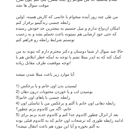
موقت سوال ها نشد
من طی چند روز آینده میخوام با خانمی که کارش همینه، اولین
رابطه جنسی زندگیمو برقرار کنم
امکان ازدواج ندارم و میل جنسیم به بیشترین حد خودش رسیده
که حتی خود ارضایی هم نمیتونه باعث تحملم بشه و به زحمت
تونستم شرایط رابطه رو فراهم کنم
حالا چند سوال از شما دوستان و دکتر محترم دارم که بتونه به من
کمک کنه که به ایدز مبتلا نشم با توجه به اینکه خطر ابتلاش هم با
توجه موقعیت طرف مقابل زیاده!
آیا موارد زیر باعث مبتلا شدن میشه:
1) لیسیدن بدن اون خانم و یا برعکس
2) بوسیدن لب و یا خوردن محتویات درون دهان
3)رابطه جنسی با پاهای اون خانم
4) رابطه دهانی اون خانم با آلتم و برعکس من با تناسلی اون
خانم، اگه من کاندوم بزنم چطور؟
5) بعد از انزال چطور کاندوم جدا کنم و کاندوم جدید بزنم برای
ادامه رابطه طوری که ترشحات اون خانم که به کاندوم قبلی بوده
به آلتم نخوره و آیا این مورد هم باعث انتقال میشه؟