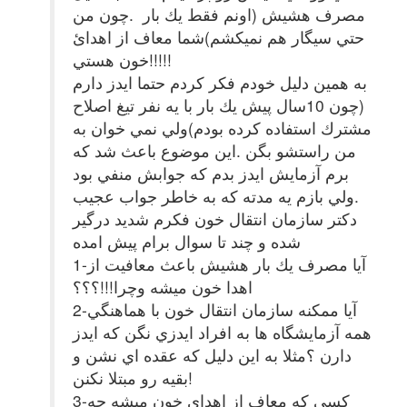
مصرف هشيش (اونم فقط يك بار .چون من
حتي سيگار هم نميكشم)شما معاف از اهدائ
خون هستي!!!!!
به همين دليل خودم فكر كردم حتما ايدز دارم
(چون 10سال پيش يك بار با يه نفر تيغ اصلاح
مشترك استفاده كرده بودم)ولي نمي خوان به
من راستشو بگن .اين موضوع باعث شد كه
برم آزمايش ايدز بدم كه جوابش منفي بود
.ولي بازم يه مدته كه به خاطر جواب عجيب
دكتر سازمان انتقال خون فكرم شديد درگير
شده و چند تا سوال برام پيش امده
1-آيا مصرف يك بار هشيش باعث معافيت از
اهدا خون ميشه وچرا!!!؟؟؟
2-آيا ممكنه سازمان انتقال خون با هماهنگي
همه آزمايشگاه ها به افراد ايدزي نگن كه ايدز
دارن ؟مثلا به اين دليل كه عقده اي نشن و
بقيه رو مبتلا نكنن!
3-كسي كه معاف از اهداي خون ميشه چه