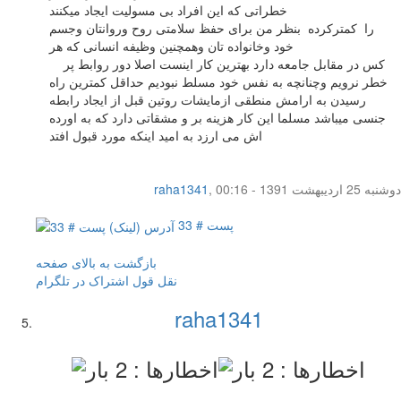
خطراتی که این افراد بی مسولیت ایجاد میکنند
را کمترکرده بنظر من برای حفظ سلامتی روح وروانتان وجسم
خود وخانواده تان وهمچنین وظیفه انسانی که هر
کس در مقابل جامعه دارد بهترین کار اینست اصلا دور روابط پر
خطر نرویم وچنانچه به نفس خود مسلط نبودیم حداقل کمترین راه
رسیدن به ارامش منطقی ازمایشات روتین قبل از ایجاد رابطه
جنسی میباشد مسلما این کار هزینه بر و مشقاتی دارد که به اورده
اش می ارزد به امید اینکه مورد قبول افتد
دوشنبه 25 اردیبهشت 1391 - 00:16
,
raha1341
پست # 33
بازگشت به بالای صفحه
نقل قول
اشتراک در تلگرام
raha1341