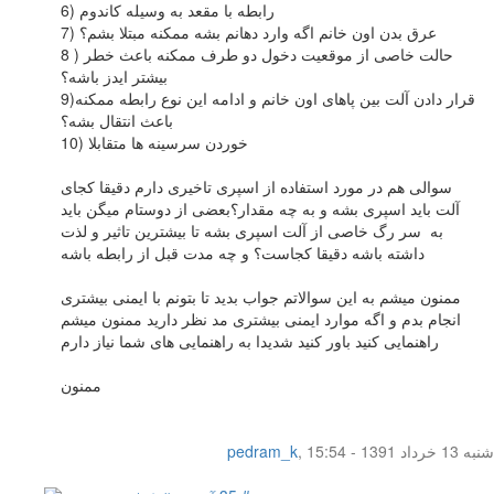
6) رابطه با مقعد به وسیله کاندوم
7) عرق بدن اون خانم اگه وارد دهانم بشه ممکنه مبتلا بشم؟
8 ) حالت خاصی از موقعیت دخول دو طرف ممکنه باعث خطر
بیشتر ایدز باشه؟
9)قرار دادن آلت بین پاهای اون خانم و ادامه این نوع رابطه ممکنه
باعث انتقال بشه؟
10) خوردن سرسینه ها متقابلا
سوالی هم در مورد استفاده از اسپری تاخیری دارم دقیقا کجای
آلت باید اسپری بشه و به چه مقدار؟بعضی از دوستام میگن باید
به سر رگ خاصی از آلت اسپری بشه تا بیشترین تاثیر و لذت
داشته باشه دقیقا کجاست؟ و چه مدت قبل از رابطه باشه
ممنون میشم به این سوالاتم جواب بدید تا بتونم با ایمنی بیشتری
انجام بدم و اگه موارد ایمنی بیشتری مد نظر دارید ممنون میشم
راهنمایی کنید باور کنید شدیدا به راهنمایی های شما نیاز دارم
ممنون
شنبه 13 خرداد 1391 - 15:54
,
pedram_k