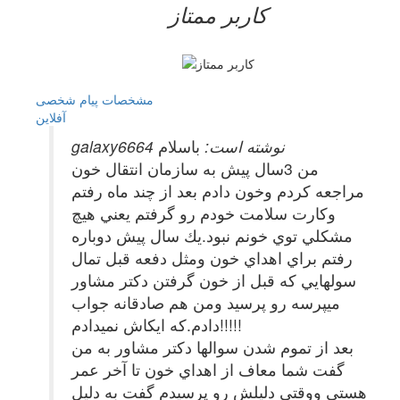
کاربر ممتاز
مشخصات
پیام شخصی
آفلاين
galaxy6664 نوشته است:
باسلام
من 3سال پيش به سازمان انتقال خون
مراجعه كردم وخون دادم بعد از چند ماه رفتم
وكارت سلامت خودم رو گرفتم يعني هيچ
مشكلي توي خونم نبود.يك سال پيش دوباره
رفتم براي اهداي خون ومثل دفعه قبل تمال
سولهايي كه قبل از خون گرفتن دكتر مشاور
ميپرسه رو پرسيد ومن هم صادقانه جواب
دادم.كه ايكاش نميدادم!!!!!
بعد از تموم شدن سوالها دكتر مشاور به من
گفت شما معاف از اهداي خون تا آخر عمر
هستي ووقتي دليلش رو پرسيدم گفت به دليل