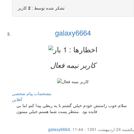
تشکر شده توسط :
2
کاربر
galaxy6664
کاربر نيمه فعال
مشخصات
پیام شخصی
آفلاين
سلام.خوب راستش خودم خيلي گشتم تا يه ربطي پيدا كنم اما بي
فايده بود .منتظر پست شما هستم.خيلي ممنون
یکشنبه 24 اردیبهشت 1391 - 11:44
,
galaxy6664