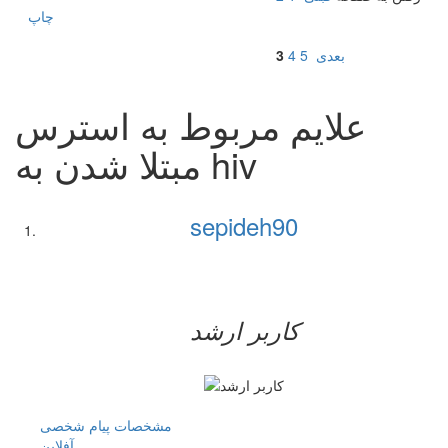
چاپ
بعدی
5
4
3
علایم مربوط به استرس
مبتلا شدن به hiv
sepideh90
کاربر ارشد
مشخصات
پیام شخصی
آفلاين