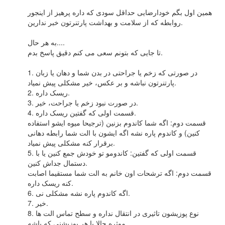
همین اول بگم خودارضایی حداقل سودی که داره پرهیز از اینجور
روابطه که از سلامت و بهداشت پارتنرتون خبر ندارین.
به هر حال....
تا جایی که بتونم سعی می کنم دقیق پاسخ بدم.
1. در صورتی که زخم یا جراحتی در بدن شما و دهان یا زبان
پارتنرتون نباشه و بر عکس، خیر مشکلی پیش نمیاد.
2. ریسک داره.
3. در صورت نبود زخم یا جراحت، خیر.
4. قسمت اولی که گفتین ریسک داره.
قسمت دوم: اگه شما کاندوم بزنین (ترجیحا میوه ایشو استفاده
کنین) و کاندوم پاره نشه اگه ایشون با الت شما رابطه دهانی
برقرار کنه مشکلی پیش نمیاد.
5. قسمت اولی که گفتین: کاندومو تو خودش جمع کنین یا با
دستمال جداش کنین.
قسمت دوم: اگه ترشحات اون خانم به الت شما مستقیما اصابت
کنه ریسک داره.
6. اگه کاندوم پاره نشه مشکلی نی.
7. خیر.
8. نوع پوزیشون تاثیری در انتقال نداره و سطح تماس الت ها
موثره حالا با هر پوزیشنی که باشه.