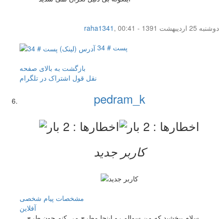
دوشنبه 25 اردیبهشت 1391 - 00:41
,
raha1341
پست # 34
بازگشت به بالای صفحه
نقل قول
اشتراک در تلگرام
pedram_k
کاربر جدید
مشخصات
پیام شخصی
آفلاين
سلام ببخشید که من سوالم رو اینجا مطرح می کنم چون طرح