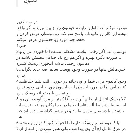
دوست عزیز
توصیه میکنم لذت اولین رابطه خودتون رو از بین نبرید و اگر واقعا
میشه این کار رو نکنید.اما پاسخ سوالات رو دوستان عرض کردن و
فقط چند مورد رو خدمتتون عرض میکنم.
1.خیر
2.بوسیدن لب اگر زخمی نباشه مشکلی نیست اما خوردن بزاق و
...صورت نگیره بهتره و اگر هم رخ داد حداقل مطمئن باشید در
دهانتون زخمی نباشه اینجوری ریسک کمتره
3.خیر.مالش بدنها در صورت وجود پوست سالم اصلا جای نگرانی
نداره
4.وجود کاندوم برای شما و اون خانم در خوردن آلت شما حفاظت
کننده اس اما در مورد لیسیدن آلت ایشون چون حایلی وجود نداره
و تماس با محتویاته ریسک داره.
5.کلا ریسک انتقال از خانم آلوده به آقا کمتر از مرد آلوده به زن و
این بخاطر شرایط آلت تناسلیه،اما در حد امکان مراقب ترشحات
باشید و با دستمال بیرون بیارید و در مشنبا گذاشته و دور انداخته
بشه
6.با کاندوم سالم ریسک نداره اما احتیاط کنید کادوم پاره نشه
7.در عرق عامل اچ آی وی پیدا شده ولی هنوز موردی از انتقال از