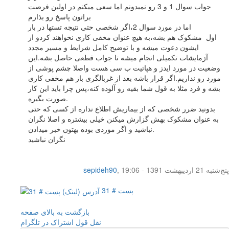
جواب سوال 1 و 3 رو نمیدونم اما سعی میکنم در اولین فرصت
براتون پاسخ رو بذارم
اما در مورد سوال 2،اگر شخصی حتی نتیجه تستها در بار
اول مشکوک هم بشه،به هیچ عنوان مخفی کاری نخواهند کردو از
ایشون دعوت میشه و با توضیح کامل شرایط و مسیر مجدد
آزمایشات تکمیلی انجام میشه تا جواب قطعی حاصل بشه.این
وضعیت در مورد ایدز و هپاتیت ب سی هست واصلا چشم پوشی از
مورد رو نداریم.اگر قرار باشه بعد از غربالگری باز هم مخفی کاری
بشه و فرد مثلا به قول شما بقیه رو آلوده کنه،پس چرا باید این کار
صورت بگیره.
بدونید ضرر شخصی که از بیماریش اطلاع نداره از کسی که حتی
به عنوان مشکوک بهش گزارش میکنن خیلی بیشتره و اصلا نگران
نباشید و اگر موردی بوده بهتون خبر میدادن.
نگران نباشید
پنج‌شنبه 21 اردیبهشت 1391 - 19:06
,
sepideh90
پست # 31
بازگشت به بالای صفحه
نقل قول
اشتراک در تلگرام