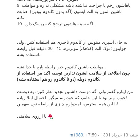
9. پاهاشون زخم یا جراحت نداشته باشه مشکلی نداره و مواظب
باشین التتون به الت ایشون (اگه بدون کاندوم بودین) اصابت
نکنه.
10. اگه سینه هاشون ترشح کنه ریسک داره.
به جای اسپری میتونین از کاندوم تاخیری هم استفاده کنین. ولی
جوابتون: نوک الت (کلاهک) موثرتره. 15 - 20 دقیقه قبل رابطه
استفاده بشه.
مواظب باشین کاندوم حین رابطه پاره یا جدا نشه.
چون اطلاعی از سلامت ایشون ندارین توصیه اکید من استفاده از
کاندوم دوبله (دو تا کاندوم رو هم استفاده بشه).
من اینارو گفتم ولی اگه دوست داشتین تجدید نظر کنین. یه دوست
خوب بهتر بود تا این خانم، که خودتونم میگین احتمال ابتلا زیاده!
با این همه استرس، امیدوارم چیزی از رابطه تون بفهمین!
با ارزوی سلامتی
شنبه 13 خرداد 1391 - 17:59
,
m1989