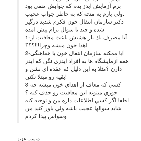
برم آزمايش ايدز بدم كه جوابش منفي بود
.ولي بازم يه مدته كه به خاطر جواب عجيب
دكتر سازمان انتقال خون فكرم شديد درگير
شده و چند تا سوال برام پيش امده
1-آيا مصرف يك بار هشيش باعث معافيت از
اهدا خون ميشه وچرا!!!؟؟؟
2-آيا ممكنه سازمان انتقال خون با هماهنگي
همه آزمايشگاه ها به افراد ايدزي نگن كه ايدز
دارن ؟مثلا به اين دليل كه عقده اي نشن و
بقيه رو مبتلا نكنن!
3-كسي كه معاف از اهداي خون ميشه چه
جوري ميتونه اين معافيت رو حذف كنه ؟
لطفا اگر كسي اطلاعات داره من و توجيه كنه
شايد سوالها عجيب باشه ولي باور كنيد من
وسواس پيدا كردم
دوست عزیز