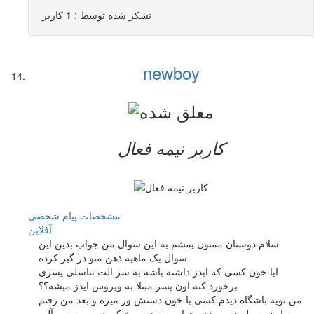
تشکر شده توسط :
1
کاربر
newboy
کاربر نيمه فعال
مشخصات
پیام شخصی
آفلاين
سلام دوستان ممنون یمشم به این سوال من جواب بدین این
سوال یک ماهیه ذهن منو در گیر کرده
ایا خون کسی که ایدز داشته باشه به سر الت تناسلی پسری
برخورد کنه اون پسر مبتلا به ویروس ایدز میشه؟؟
من تویه باشگاه دیدم کسی با خون دستش ور میره و بعد من رفتم
به اون وسیله دست زدم هواسم نبود تو رختکن دستم به سر آلتم