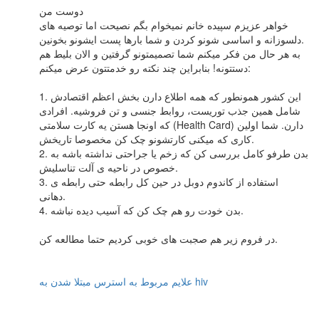
دوست من
خواهر عزیزم سپیده خانم نمیخوام بگم نصیحت اما توصیه های
دلسوزانه و اساسی شونو کردن و شما بارها پست ایشونو بخونین.
به هر حال من فکر میکنم شما تصمیمتونو گرفتین و الان بلیط هم
دستتونه! بنابراین چند نکته رو خدمتتون عرض میکنم:
1. این کشور همونطور که همه اطلاع دارن بخش اعظم اقتصادش
شامل همین جذب توریست، روابط جنسی و تن فروشیه. افرادی
که اونجا هستن یه کارت سلامتی (Health Card) دارن. شما اولین
کاری که میکنی کارتشونو چک کن مخصوصا تاریخش.
2. بدن طرفو کامل بررسی کن که زخم یا جراحتی نداشته باشه به
خصوص در ناحیه ی آلت تناسلیش.
3. استفاده از کاندوم دوبل در حین کل رابطه حتی رابطه ی
دهانی.
4. بدن خودت رو هم چک کن که آسیب دیده نباشه.
در فروم زیر هم صجبت های خوبی کردیم حتما مطالعه کن.
علایم مربوط به استرس مبتلا شدن به hiv