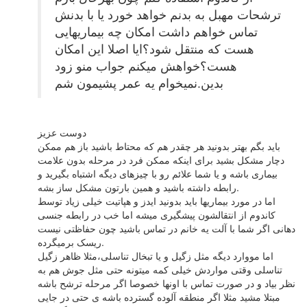
ترشحات مهبل به بدنم خواهد خورد یا با بدنش
تماس خواهم داشت امکان چه بیماریهایی
هست که منتقل شود؟ایا اصلا این امکان
هست؟خواهش میکنم جواب منو زود
بدین.نمیخوام یه عمر پشیمون شم
دوست عزیز
باید بگم بهتر بدونید هر چقدر هم که محتاط باشید باز هم ممکن
دچار مشکل بشید برای اینکه ممکن فرد در مرحله بدون علامت
بیماری باشه و یا شما علائم رو با چیزهای دیگه اشتباه بگیرید و
رابطه داشته باشید و همین بارتون مشکل ساز بشه.
اما در مورد بیماریها باید بدونید ایدز و هپاتیت خیلی زیاد توسط
کاندوم از انتقالشون پیشگیری میشه اما خب در رابطه جنسی
دهانی اگر شما با آلت یه خانم در تماس باشید چون حفاظتی نیست
ریسک برمیگرده.
اما مووارد دیگه مثل زگیل و یا تبخال تناسلی،مثلا ظاهر زگیل
تناسلی وقتی مواردش خیلی کمه میتونه حتی مثل جوش هم به
نظر بیاد و در صورت تماس با اونها خصوصا اگر مرحله ترشح باشه
مبتلا مشید مثلا اگر منطقه آلوده گسترده باشه ی حتی در جایی