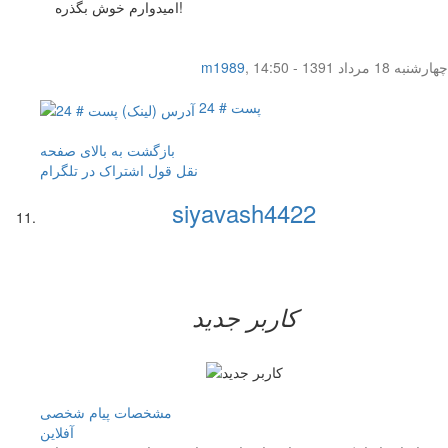
امیدوارم خوش بگذره!
چهار‌شنبه 18 مرداد 1391 - 14:50
,
m1989
پست # 24
بازگشت به بالای صفحه
نقل قول
اشتراک در تلگرام
siyavash4422
کاربر جدید
مشخصات
پیام شخصی
آفلاين