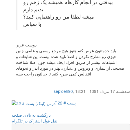
بیدقتی در انجام کارهام همیشه یک زخم رو
بدنم دارم.
میشه لطفا من رو راهنمایی کنید؟
با سپاس
دوست عزیز
باید خدمتتون عرض کنم هنوز هیچ مرجع رسمی و علمی چنین
چیزی رو مطرح نکردن و اصلا تایید شده نیست.این شایعات و
اشتباهات بیشتر از طریق افراد ایجاد میشه چون اصلا شناخت
صحیحی از بیماری و ویروس و...ندارن.بهتر در مورد ایدز و نحوهای
انتقالش کمی سرچ کنید تا خیالتون راحت بشه
سه‌شنبه 17 مرداد 1391 - 18:21
,
sepideh90
پست # 22
بازگشت به بالای صفحه
نقل قول
اشتراک در تلگرام