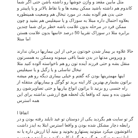
مثل مابین مقعد و واژن جوشها رو داشته باشن حتی اگر شما
کاندوم هم داشته باشید ممکن بیضه ها و یا نقاط بالاتر و یا پایینتر و
حتی بدن هم آلوده بشه. در مورد تبخال هم وضعیت همینطوره
بعلاوه احتمال داره مبتلا به سوزاک و یا سیفلیس هم بشید و چون
ممکن فرد در مرحله بدون علامت باشه خطر برای شما چندین
برابره مثلا در سوزاک تقریبا 50 درصد خانمها بدون علامت هستن
اما مبتلا
حالا علاوه بر بیمار شدن خودتون برخی از این بیماریها درمان ندارند
و ویروس مدتها در بدن شما باقی میمونه وممکن به همسرتون
منقل بشه و حتی فرزند آینده تون رو هم ناخواسته آلوده کنید مثلا
تبخال تناسلی و یا زگیل و یا سیفلیس
اینها مهمترینها بودن که گفتم و خیلی بیماری دیگه رو هم میشه
براتون بشمارم.بهترین کار اینه برید تو گوگل و بیماریهای منتقله از
راه جنسی رو بزنید تا براتون انواع بیاریها و حتی تصاویرشون رو
نشون بده و ببنید که واقعا یک لحظه هیچ ارزشی نداشته برای این
همه استرس
اتفاقا ا
گر تو سایت هم بگردید یکی از دوستان تو عید تایلند رفته بودن و در
رابطه دچار مشکل شده بودن و واقعا استرس ابتلا به ایدز داشت
داغونشون میکرد میتونید پستهارو بخونید و ببنید آیا ارزش داره یا نه
اما توصیه میکنم هرگز و هرگز اینکارو نکنید و به آینده و همسرو