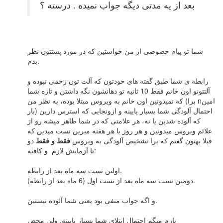
بعد از یه مدتی دیگه جواب نمیده . درسته ؟
شما تو پیام خصوصی از من خواستین که در مورد پستتون نظر
بدم.
رابطه ی شما طبق گفته های خودتون که آلت تون زخمی نبوده و
آلتتونو اون خانم فقط 10 ثانیه تو دهانشون نگه داشتن و تازه شما
که نمیدونین اون خانم به ویروس مبتلا بوده، به نظر من (برا nامین
بار) احتمال آلودگی شما بسیار پایینه و ازونجایی که استرس دارین
که آلوده شدین یا نه، هر علامتی که در شما ظاهر میشه رو از
علائم ویروس میدونین و هر روز یا هر هفته میرین تست میدین که
قبلا بهتون گفتم که برا تشخیص آلودگی به ویروس
فقط و فقط
دو
تا آزمایش لازم و کافیه:
اولین تست سه ماه بعد از رابطه.
دومین تست سه ماه بعد از تست اول (6 ماه بعد از رابطه).
و اگه جواب منفی بود یعنی شما آلوده نیستین.
بازم میگم احتمال ابتلای شما بسیار پایینه. ولی محض