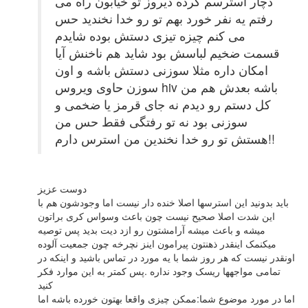
دچار استرسم کرده دیروز تو خیابون راه می
رفتم یه نفر خورد بهم تو رو خدا نخندید حس
می کنم چیزه تیزی دستش بوده شایدم
قسمت ضخیم لباسش بود شاید هم ناخنش آیا
امکان داره مثلا سوزنی دستش باشه و اون
سوزن حاوی ویروس hiv باشه بعدش هم من
کل دستم رو دیدم نه جای قرمز یا ضخمی و
سوزنی بود نه تو رفتگی فقط حس من
هستش تو رو خدا نخندین من استرس دارم!!
دوست عزیز
باید بدونید این استرسها اصلا خنده دار نیست اما وجودشون هم با
این شدت اصلا صحیح نیست چون باعث وسواس کری براتون
میشه و باعث میشه آرامشتون رو ازد دیت بدید پس توصیه
میکنمک اینقدر ذهنتون پیرامون اینز نچرخه چون جمعیت آلوده
اونقدر نیست که هر روز شما با یه مورد در تماس باشید و اینکه در
تمامی مواجهها ریسک وجود نداره .پس کمتر به این موارد فکر
کنید
اما در مورد موضوع شما:ممکن چیزی واقعا بهتون خورده باشه اما