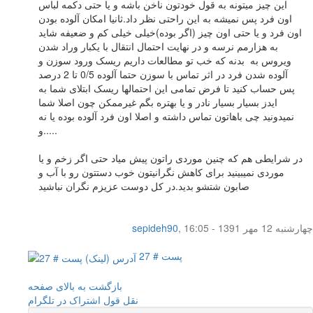
این چیز میتونه به قول خودتون ناخن باشه و یا حتی دکمه لباس
اون فرد پس نمیشه به این راحتی نظر داد.ثانیا امکان آلوده بودن
اون فرد و یا حتی اون چیز (اگر بوده)خیلی خیلی کم و ضعیفه شاید
به هزارمم نرسه و در نهایت احتمال انتقال با یکبار وراد شدن
ویروس به بدنه که خب تو مطالعات داریم ریسک ورود سوزن و
آلوده شدن فرد در اثر تماس با سوزن حتما آلوده 0/5 تا 2 درصد
پس حساب کنید تا فرض تمامی این احتمالها ریسک ابتلای شما به
ایدز بسیار بسیار نادر و یا بهتره بگم غیرممکن چون اصلا شما
نمیدونید چی باهاتون تماس داشته و اصلا اون فرد آلوده بوده یا نه
و.....
در شرایطی هم که چنین موردی راتون پیش میاد حتی اگر زخم و یا
موردی نمیبینید برای کاهش نگرانیتون خوب دستتون رو با آب و
صابون شتشو بدید.در کل دوست عزیزم نگران نباشید
چهار‌شنبه 12 مهر 1391 - 16:05
,
sepideh90
پست # 27
بازگشت به بالای صفحه
نقل قول
اشتراک در تلگرام