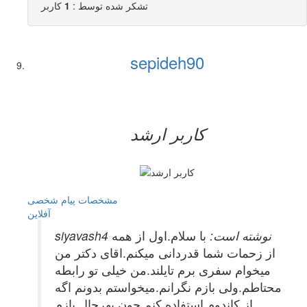
تشکر شده توسط :
1
کاربر
sepideh90
کاربر ارشد
مشخصات
پیام شخصی
آفلاين
siyavash4 نوشته است:
با سلام.اول از همه
از زحمات شما قدردانی میکنم.اقای دکتر من
میخوام سفری برم تایلند.من خیلی تو رابطه
محتاطم.ولی بازم نگرانم.میخواستم بدونم اگه
از کاندوم استفاده کنم چون بهرحال بازم