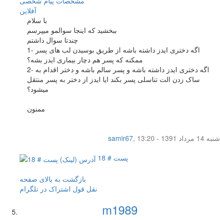
مشخصات
پیام شخصی
آفلاين
با سلام
ببخشید که اینجا سوالمو میپرسم
چندتا سوال داشتم
1- اگه دختری ایدز داشته باشه از طریق بوسیدن لب های پسر
ممکنه که پسر هم دچار بیماری ایدز بشه؟
2- اگه دختری ایدز داشته باشه و پسر سالم باشه و دختر اقدام به
ساک زدن الت تناسلی پسر بکند ایا ایدز از دختر به پسر منتقل
میشود؟
ممنون
شنبه 14 مرداد 1391 - 13:20
,
samir67
پست # 18
بازگشت به بالای صفحه
نقل قول
اشتراک در تلگرام
m1989