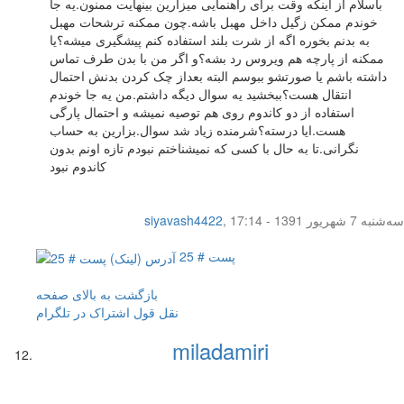
باسلام از اینکه وقت برای راهنمایی میزارین بینهایت ممنون.یه جا
خوندم ممکن زگیل داخل مهبل باشه.چون ممکنه ترشحات مهبل
به بدنم بخوره اگه از شرت بلند استفاده کنم پیشگیری میشه؟یا
ممکنه از پارچه هم ویروس رد بشه؟و اگر من با بدن طرف تماس
داشته باشم یا صورتشو ببوسم البته بعداز چک کردن بدنش احتمال
انتقال هست؟ببخشید یه سوال دیگه داشتم.من یه جا خوندم
استفاده از دو کاندوم روی هم توصیه نمیشه و احتمال پارگی
هست.ایا درسته؟شرمنده زیاد شد سوال.بزارین به حساب
نگرانی.تا به حال با کسی که نمیشناختم نبودم تازه اونم بدون
کاندوم نبود
سه‌شنبه 7 شهریور 1391 - 17:14
,
siyavash4422
پست # 25
بازگشت به بالای صفحه
نقل قول
اشتراک در تلگرام
miladamiri