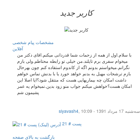
کاربر جدید
مشخصات
پیام شخصی
آفلاين
با سلام.اول از همه از زحمات شما قدردانی میکنم.اقای دکتر من
میخوام سفری برم تایلند.من خیلی تو رابطه محتاطم.ولی بازم
نگرانم.میخواستم بدونم اگه از کاندوم استفاده کنم چون بهرحال
بازم ترشحات مهبل به بدنم خواهد خورد یا با بدنش تماس خواهم
داشت امکان چه بیماریهایی هست که منتقل شود؟ایا اصلا این
امکان هست؟خواهش میکنم جواب منو زود بدین.نمیخوام یه عمر
پشیمون شم
سه‌شنبه 17 مرداد 1391 - 10:09
,
siyavash4
پست # 21
بازگشت به بالای صفحه