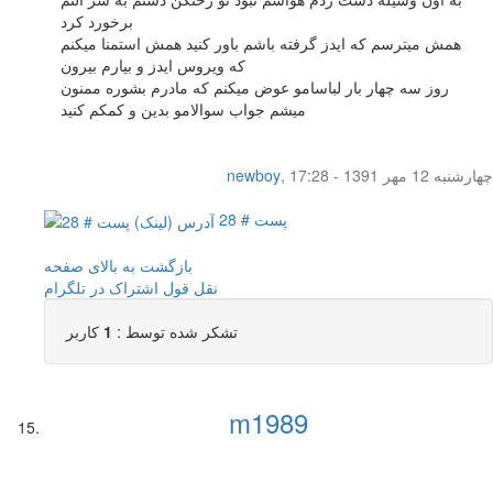
برخورد کرد
همش میترسم که ایدز گرفته باشم باور کنید همش استمنا میکنم
که ویروس ایدز و بیارم بیرون
روز سه چهار بار لباسامو عوض میکنم که مادرم بشوره ممنون
میشم جواب سوالامو بدین و کمکم کنید
چهار‌شنبه 12 مهر 1391 - 17:28
,
newboy
پست # 28
بازگشت به بالای صفحه
نقل قول
اشتراک در تلگرام
تشکر شده توسط :
1
کاربر
m1989