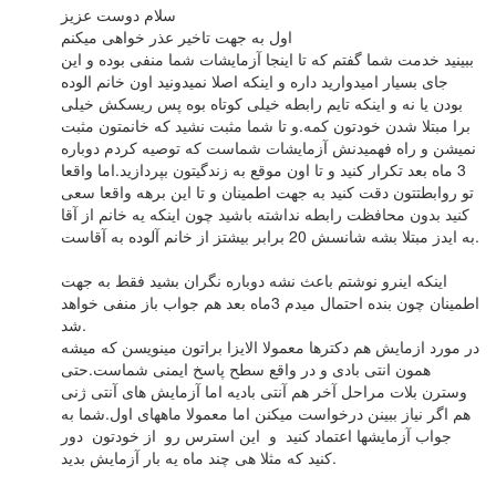
سلام دوست عزیز
اول به جهت تاخیر عذر خواهی میکنم
ببینید خدمت شما گفتم که تا اینجا آزمایشات شما منفی بوده و این
جای بسیار امیدوارید داره و اینکه اصلا نمیدونید اون خانم الوده
بودن یا نه و اینکه تایم رابطه خیلی کوتاه بوه پس ریسکش خیلی
برا مبتلا شدن خودتون کمه.و تا شما مثبت نشید که خانمتون مثبت
نمیشن و راه فهمیدنش آزمایشات شماست که توصیه کردم دوباره
3 ماه بعد تکرار کنید و تا اون موقع به زندگیتون بپردازید.اما واقعا
تو روابطتتون دقت کنید به جهت اطمینان و تا این برهه واقعا سعی
کنید بدون محافظت رابطه نداشته باشید چون اینکه یه خانم از آقا
به ایدز مبتلا بشه شانسش 20 برابر بیشتز از خانم آلوده به آقاست.
اینکه اینرو نوشتم باعث نشه دوباره نگران بشید فقط به جهت
اطمینان چون بنده احتمال میدم 3ماه بعد هم جواب باز منفی خواهد
شد.
در مورد ازمایش هم دکترها معمولا الایزا براتون مینویسن که میشه
همون انتی بادی و در واقع سطح پاسخ ایمنی شماست.حتی
وسترن بلات مراحل آخر هم آنتی بادیه اما آزمایش های آنتی ژنی
هم اگر نیاز ببینن درخواست میکنن اما معمولا ماههای اول.شما به
جواب آزمایشها اعتماد کنید و این استرس رو از خودتون دور
کنید که مثلا هی چند ماه یه بار آزمایش بدید.