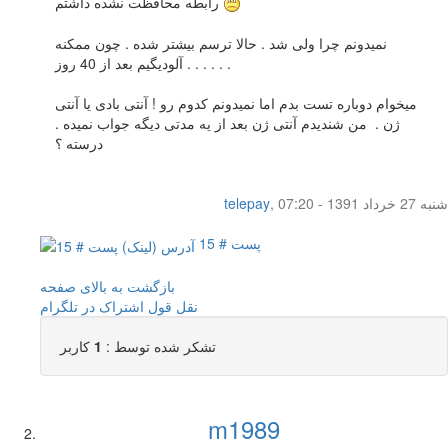
رابطه محافظت نشده داشتم
نمیدونم چرا ولی شد . حالا ترسم بیشتر شده . چون ممکنه
آلودیگیم بعد از 40 روز . . . . . .
میخوام دوباره تست بدم اما نمیدونم کدوم رو ! آنتی بادی یا آنتی
ژن . من شندیدم آنتی ژن بعد از یه مدتی دیگه جواب نمیده .
درسته ؟
شنبه 27 خرداد 1391 - 07:20
,
telepay
پست # 15
بازگشت به بالای صفحه
نقل قول
اشتراک در تلگرام
تشکر شده توسط :
1
کاربر
m1989