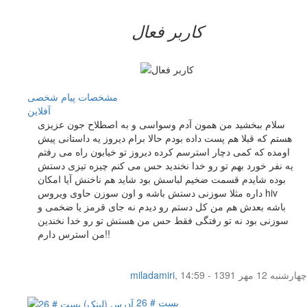
کاربر فعال
مشخصات
پیام شخصی
آفلاين
سلام ببخشید من همون آدم وسواسی و به اصطلاح جون عزیزی
هستم که قبلا هم پست داده بودم حالا برام دیروز یه داستانی پیش
اومده که کمی دچار استرسم کرده دیروز تو خیابون راه می رفتم
یه نفر خورد بهم تو رو خدا نخندید حس می کنم چیزه تیزی دستش
بوده شایدم قسمت ضخیم لباسش بود شاید هم ناخنش آیا امکان
داره مثلا سوزنی دستش باشه و اون سوزن حاوی ویروس hiv
باشه بعدش هم من کل دستم رو دیدم نه جای قرمز یا ضخمی و
سوزنی بود نه تو رفتگی فقط حس من هستش تو رو خدا نخندین
من استرس دارم!!
چهار‌شنبه 12 مهر 1391 - 14:59
,
miladamiri
پست # 26