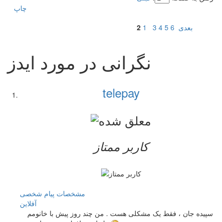
چاپ
بعدی
6
5
4
3
1
2
نگرانی در مورد ایدز
telepay
کاربر ممتاز
مشخصات
پیام شخصی
آفلاين
سپیده جان ، فقط یک مشکلی هست . من چند روز پیش با خانومم