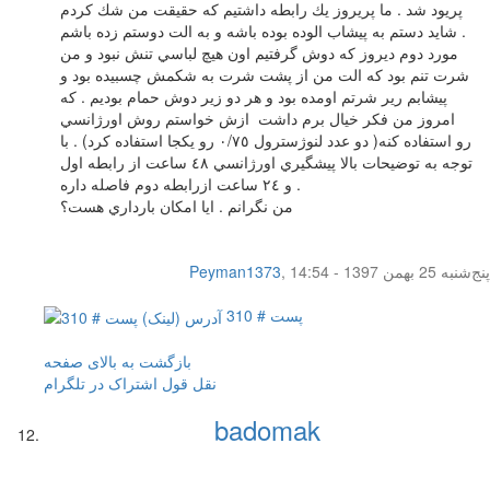
پريود شد . ما پريروز يك رابطه داشتيم كه حقيقت من شك كردم
شايد دستم به پيشاب الوده بوده باشه و به الت دوستم زده باشم .
مورد دوم ديروز كه دوش گرفتيم اون هيچ لباسي تنش نبود و من
شرت تنم بود كه الت من از پشت شرت به شكمش چسبيده بود و
پيشابم رير شرتم اومده بود و هر دو زير دوش حمام بوديم . كه
امروز من فكر خيال برم داشت ازش خواستم روش اورژانسي
رو استفاده كنه( دو عدد لنوژسترول ٠/٧٥ رو يكجا استفاده كرد) . با
توجه به توضيحات بالا پيشگيري اورژانسي ٤٨ ساعت از رابطه اول
و ٢٤ ساعت ازرابطه دوم فاصله داره .
من نگرانم . ايا امكان بارداري هست؟
پنج‌شنبه 25 بهمن 1397 - 14:54
,
Peyman1373
پست # 310
بازگشت به بالای صفحه
نقل قول
اشتراک در تلگرام
badomak