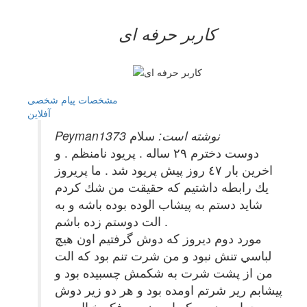
کاربر حرفه ای
مشخصات
پیام شخصی
آفلاين
Peyman1373 نوشته است:
سلام
دوست دخترم ٢٩ ساله . پريود نامنظم . و
اخرين بار ٤٧ روز پيش پريود شد . ما پريروز
يك رابطه داشتيم كه حقيقت من شك كردم
شايد دستم به پيشاب الوده بوده باشه و به
الت دوستم زده باشم .
مورد دوم ديروز كه دوش گرفتيم اون هيچ
لباسي تنش نبود و من شرت تنم بود كه الت
من از پشت شرت به شكمش چسبيده بود و
پيشابم رير شرتم اومده بود و هر دو زير دوش
حمام بوديم . كه امروز من فكر خيال برم