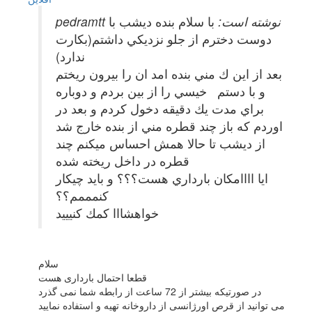
pedramtt نوشته است:
با سلام بنده ديشب با
دوست دخترم از جلو نزديكي داشتم(بكارت
ندارد)
بعد از اين ك مني بنده امد ان را بيرون ريختم
و با دستم خيسي را از بين بردم و دوباره
براي مدت يك دقيقه دخول كردم و بعد در
اوردم كه باز چند قطره مني از بنده خارج شد
از ديشب تا حالا همش احساس ميكنم چند
قطره در داخل ريخته شده
ايا اااامكان بارداري هست؟؟؟ و بايد چيكار
كنمممم؟؟
خواهشااا كمك كنيييد
سلام
قطعا احتمال بارداری هست
در صورتیکه بیشتر از 72 ساعت از رابطه شما نمی گذرد
می توانید از قرص اورژانسی از داروخانه تهیه و استفاده نمایید