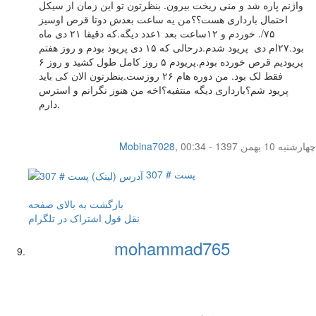
واژنم پاره شد و منی ریخت بیرون. بنظرتون تو این زمان از سیکل
احتمال بارداری هست؟؟من یه ساعت بعدش دوتا قرص اوسیز
۷۵/. خوردم و ۱۲ساعت بعد ۱عدد دیگه.که دقیقا ۲۱ دی ماه
بود‌.۲۷ام دی پریود شدم.درحالی که ۱۵ دی پریود بودم و روز هفتم
پریودیم قرص خورده بودم.پریودم ۵ روز کامل طول کشید و روز ۶
فقط لک بود‌. من دوره هام ۲۶ روزست.بنظرتون الان کی باید
پریود شم؟بارداری دیگه منتفیه؟اخه من هنوز نگرانم و استرس
دارم.
چهار‌شنبه 10 بهمن 1397 - 00:34
,
Mobina7028
پست # 307
بازگشت به بالای صفحه
نقل قول
اشتراک در تلگرام
mohammad765