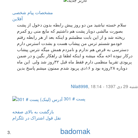
مشخصات
پیام شخصی
آفلاين
سلام خسته نباشید من دو روز پیش رابطه بدون دخول از پشت
بصورت مالشی دوبار پشت هم داشتیم که مایع منی رو کمرم
ریخته شد و از این بابت مطمئنم و اینکه بعد از هر رابطه رفتم
خودمو شستم ترس من پیشاب هست و بشدت استرس دارم
دسترسی به قرص هم ندارم و نامزدم همش میگه نترس پیشاب
درکار نبوده اخه مگه میشه و اینکه لطفا ی راهکار بگین و در ضمن
پریودی تقریبا منظمی دارم فقط ماه قبل ۳۲روز شد ولی این ماه
دوباره ۲۸روزه بود و ۱۶دی پریود شدم ممنون میشم پاسخ بدین
شنبه 29 دی 1397 - 18:14
,
Nila8998
پست # 301
بازگشت به بالای صفحه
نقل قول
اشتراک در تلگرام
badomak