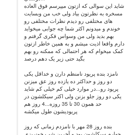
شاید این سوالی که ازتون میپرسم فوق العاده
مسخره به نظرتون بیاد ولی خب من وبسایت
های مختلفی رو دیدم نظرات مختلفی رو
خوندم و میدونم اکثر شما چه جوابی میخواید
بهم بدید ولی من وسواس فکری گرفتم و
دارم واقعا اذیت میشم و به همین خاطر ازتون
کمک میخوام که هر احتمالی که ممکنه رو بهم
بگید حتی زیر یک دهم درصد
نامزد بنده پریود نامنظم دارن و خداقل یکی
دو روز و حداکثر ده یازده روز عق میزنن
پریود رو...در موارد خیلی کم خیلی کم شاید
یکی دو روز جلو بزنن ولی اکثر سیکلشون در
حد همون 30 تا 35 روزه...4 روز هم
پریودیشون طول میکشه
بنده روز 28 مهر با نامزدم زمانی که روز
چهارم سیکلشون بود و آخرین شب خونریزی