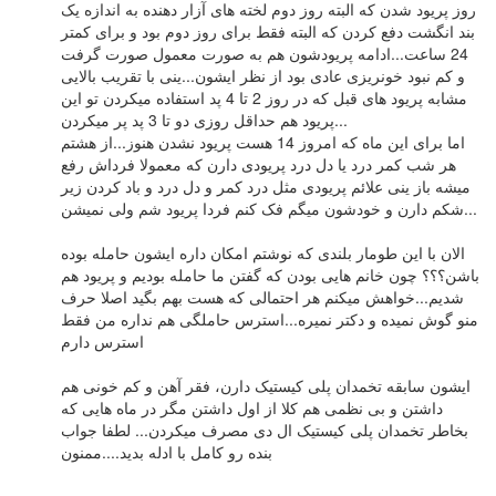
روز پریود شدن که البته روز دوم لخته های آزار دهنده به اندازه یک
بند انگشت دفع کردن که البته فقط برای روز دوم بود و برای کمتر
24 ساعت...ادامه پریودشون هم به صورت معمول صورت گرفت
و کم نبود خونریزی عادی بود از نظر ایشون...ینی با تقریب بالایی
مشابه پریود های قبل که در روز 2 تا 4 پد استفاده میکردن تو این
پریود هم حداقل روزی دو تا 3 پد پر میکردن...
اما برای این ماه که امروز 14 هست پریود نشدن هنوز...از هشتم
هر شب کمر درد یا دل درد پریودی دارن که معمولا فرداش رفع
میشه باز ینی علائم پریودی مثل درد کمر و دل درد و باد کردن زیر
شکم دارن و خودشون میگم فک کنم فردا پریود شم ولی نمیشن...
الان با این طومار بلندی که نوشتم امکان داره ایشون حامله بوده
باشن؟؟؟ چون خانم هایی بودن که گفتن ما حامله بودیم و پریود هم
شدیم...خواهش میکنم هر احتمالی که هست بهم بگید اصلا حرف
منو گوش نمیده و دکتر نمیره...استرس حاملگی هم نداره من فقط
استرس دارم
ایشون سابقه تخمدان پلی کیستیک دارن، فقر آهن و کم خونی هم
داشتن و بی نظمی هم کلا از اول داشتن مگر در ماه هایی که
بخاطر تخمدان پلی کیستیک ال دی مصرف میکردن... لطفا جواب
بنده رو کامل با ادله بدید....ممنون