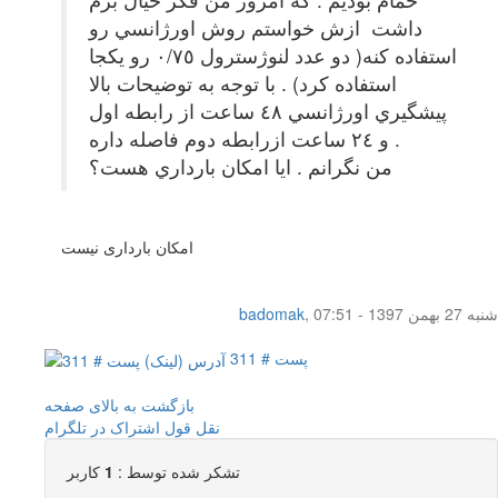
داشت ازش خواستم روش اورژانسي رو
استفاده كنه( دو عدد لنوژسترول ٠/٧٥ رو يكجا
استفاده كرد) . با توجه به توضيحات بالا
پيشگيري اورژانسي ٤٨ ساعت از رابطه اول
و ٢٤ ساعت ازرابطه دوم فاصله داره .
من نگرانم . ايا امكان بارداري هست؟
امکان بارداری نیست
شنبه 27 بهمن 1397 - 07:51
,
badomak
پست # 311
بازگشت به بالای صفحه
نقل قول
اشتراک در تلگرام
تشکر شده توسط :
1
کاربر