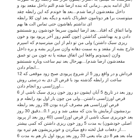
انال ادامه بدیم...زمانی که بنده ارضا شدم التم داخل مقعد بود و
داخل مقعدشون ارضا شدم...بعد ها خوندم که این رابطه چقد
میتونست برا هر دوتامون خطرناک باشه و دیگه بعد اون کلا رابطه
ای نداشتم باهاشون حتی تماس الت ها بهم
واما اتفاق که افتاد...بعد ارضا ایشون سریعا خودشون رو شستشو
دادن و پد بهداشتی گذاشتن (چون گفتم روز آخر پریود بود و خون
ریزی سبک داشتن) ولی من تو دلم از این میترسیدم که اسپرم
خارج بشه از مقعد و به سمت دهانه واژن سرازیر بشه و بره داخل
واژن (نمیدونم واقعا این اتفاق میفته یا نه چون من تو عمق
مقعدشون ارضا شدم)...بهرحال بعد نیم ساعت وباره شستشو
انجام دادن...
فرداش و در واقع روز 5 از شروع پریودی صبح زود موقعی که 12
ساعت از رابطه گذشته بود با قرض ال دی به درستی روش
اورژانسی رو انجام دادن...
6 روز بعد در تاریخ 5 آبان ایشون دو روز خون ریزی سبک ناشی از
قرص اورژانسی داشتن...ولی من چون بار اول بود رابطه م و
قرص اورژانسی هم مصرف کرده بودن 28 روز بعد رابطه
بردمشون آزمایش بتا بدن که منفی شد و زیر 0.1...دقیق 30 روز
بعد خونریزی سبک ناشی از قرص اورژانسی (40 روز بعد از پریود
اصلی خودشون) به مدت 5 روز خون ریزی داشتن که کمی بیشتر
از دفعات قبل لخته دفع میکردن و خونریزیشون هم تیره بود....
ماه بعد هم 8 دی ماه یعنی 33 روز بعد پریود اول باز هم به مدت 6