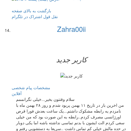
بازگشت به بالای صفحه
نقل قول
اشتراک در تلگرام
Zahra00ii
کاربر جدید
مشخصات
پیام شخصی
آفلاين
سلام وقتتون بخیر...خیلی نگرانممم
من اخرین بار در تاریخ ۱۱ بهمن پریود شدم و روز ۲۸ بهمن ماه با
نامزدم یه رابطه مشکوک داشتم...یک ساعت بعدش فورا قرص
اورژانسی مصرف کردم..رابطه به این صورت بود که من خیلی
سعی کردم الت ایشون با بدنم تماسی نداشته باشه اما یکی دوبار
در حده مالش خیلی کم تماس داشت ..سریعا به دستشویی رفتم و