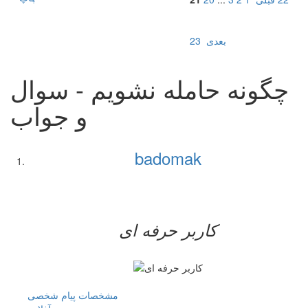
بعدی
23
چگونه حامله نشویم - سوال
و جواب
badomak
کاربر حرفه ای
مشخصات
پیام شخصی