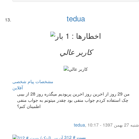
tedua
کاربر عالي
مشخصات
پیام شخصی
آفلاين
من 29 روز از اخرین روز اخرین پریودیم میگذره روز 28 از بیبی
چک استفاده کردم جواب منفی بود چقدر میتونم به جواب منفی
اطمینان کنم؟
شنبه 27 بهمن 1397 - 10:17
,
tedua
پست # 312