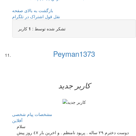
بازگشت به بالای صفحه
نقل قول
اشتراک در تلگرام
تشکر شده توسط :
1
کاربر
Peyman1373
کاربر جدید
مشخصات
پیام شخصی
آفلاين
سلام
دوست دخترم ٢٩ ساله . پريود نامنظم . و اخرين بار ٤٧ روز پيش