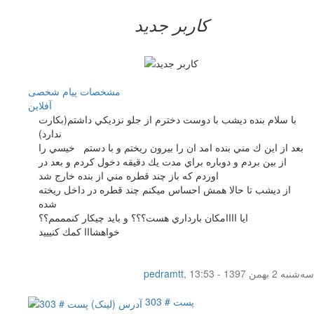
کاربر جدید
مشخصات
پیام شخصی
آفلاين
با سلام بنده ديشب با دوست دخترم از جلو نزديكي داشتم(بكارت
ندارد)
بعد از اين ك مني بنده امد ان را بيرون ريختم و با دستم خيسي را
از بين بردم و دوباره براي مدت يك دقيقه دخول كردم و بعد در
اوردم كه باز چند قطره مني از بنده خارج شد
از ديشب تا حالا همش احساس ميكنم چند قطره در داخل ريخته
شده
ايا اااامكان بارداري هست؟؟؟ و بايد چيكار كنمممم؟؟
خواهشااا كمك كنيييد
سه‌شنبه 2 بهمن 1397 - 13:53
,
pedramtt
پست # 303