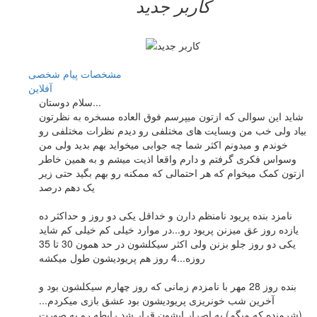
کاربر جدید
مشخصات
پیام شخصی
آفلاين
سلام دوستان...
شاید این سوالی که ازتون میپرسم فوق العاده مسخره به نظرتون
بیاد ولی خب من وبسایت های مختلفی رو دیدم نظرات مختلفی رو
خوندم و میدونم اکثر شما چه جوابی میخواید بهم بدید ولی من
وسواس فکری گرفتم و دارم واقعا اذیت میشم و به همین خاطر
ازتون کمک میخوام که هر احتمالی که ممکنه رو بهم بگید حتی زیر
یک دهم درصد
نامزد بنده پریود نامنظم دارن و خداقل یکی دو روز و حداکثر ده
یازده روز عق میزنن پریود رو...در موارد خیلی کم خیلی کم شاید
یکی دو روز جلو بزنن ولی اکثر سیکلشون در حد همون 30 تا 35
روزه...4 روز هم پریودیشون طول میکشه
بنده روز 28 مهر با نامزدم زمانی که روز چهارم سیکلشون بود و
آخرین شب خونریزی پریودیشون بود عشق بازی میکردم...
(شرمنده که میگم) به اصرار ایشون قرار شد رابطه رو به صورت