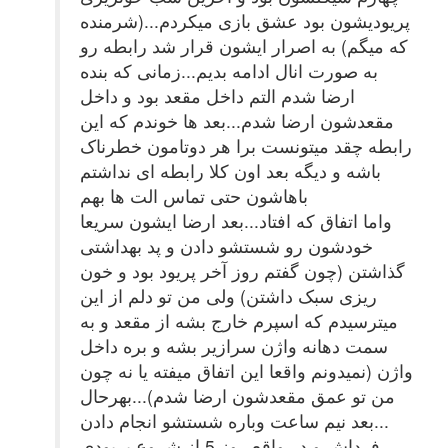
پریودیشون بود عشق بازی میکردم...(شرمنده
که میگم) به اصرار ایشون قرار شد رابطه رو
به صورت انال ادامه بدیم...زمانی که بنده
ارضا شدم التم داخل مقعد بود و داخل
مقعدشون ارضا شدم...بعد ها خوندم که این
رابطه چقد میتونست برا هر دوتامون خطرناک
باشه و دیگه بعد اون کلا رابطه ای نداشتم
باهاشون حتی تماس الت ها بهم
واما اتفاق که افتاد...بعد ارضا ایشون سریعا
خودشون رو شستشو دادن و پد بهداشتی
گذاشتن (چون گفتم روز آخر پریود بود و خون
ریزی سبک داشتن) ولی من تو دلم از این
میترسیدم که اسپرم خارج بشه از مقعد و به
سمت دهانه واژن سرازیر بشه و بره داخل
واژن (نمیدونم واقعا این اتفاق میفته یا نه چون
من تو عمق مقعدشون ارضا شدم)...بهرحال
بعد نیم ساعت وباره شستشو انجام دادن...
فرداش و در واقع روز 5 از شروع پریودی