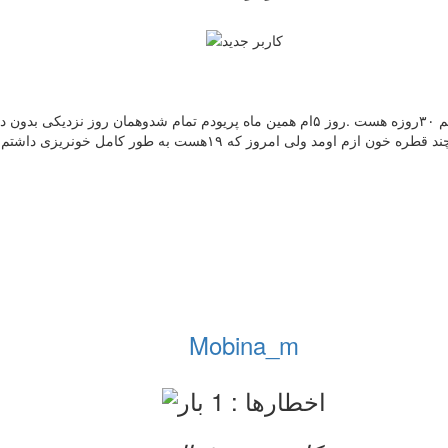
با عرض سلام.وقتتون بخیر.جناب دکتر من یک سال هست عقدم.دوره سیکلم ۳۰روزه هست .روز ۵ام ه
Mobina_m