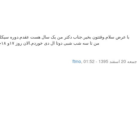
من تا سه شب شبی دوتا ال دی خوردم.الان روز ۱۷و ۱۸چند قطره خون ازم اومد ولی امروز که ۱۹هست به طور کامل خونریزی داشتم.موقع پریودم ۲۸ماه هست.خواستم بدونم احتمال بارداری دارم یا نه ؟
جمعه 20 اسفند 1395 - 01:52
,
ftmo