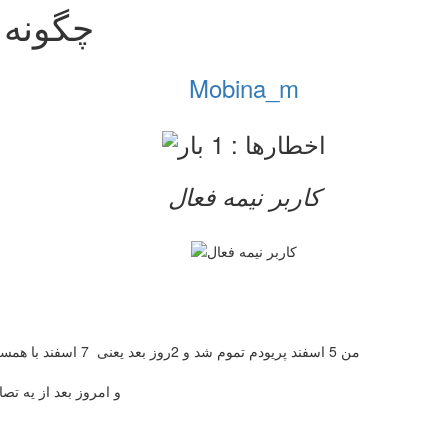
چگونه 
Mobina_m
کاربر نيمه فعال
من 5 اسفند پریودم تموم شد و 2روز بعد یعنی 7 اسفند با همسرم رابطه واژنی و کنترل نشده داشتم.. و منی در واژن من خالی شد
و امروز بعد از یه تصادف کوچیک.که