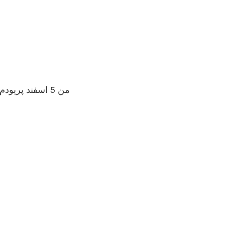
من 5 اسفند پریودم تموم شد و 2روز بعد یعنی 7 اسفند با همسرم رابطه واژنی و کنترل نشده داشتم.. و منی در واژن من خالی شد