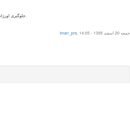
جلوگیری اورژانسی هم به طور معمول منجر به وقوع پریود طی یک هفته تا ده روز بعد از خوردن قرص می‌شه و بنابراین طبیعیه که زودتر از موعد قبلی اتفاق بیفته.
جمعه 20 اسفند 1395 - 14:05
,
iman_prs