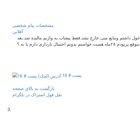
مشخصات
پیام شخصی
آفلاين
مین ماه پریودم تمام شدوهمان روز نزدیکی بدون دخول داشتم ومایع منی خارج نشد.فقط پیشاب به واژنم مالیده شد.بعد
پست # 16
بازگشت به بالای صفحه
نقل قول
اشتراک در تلگرام