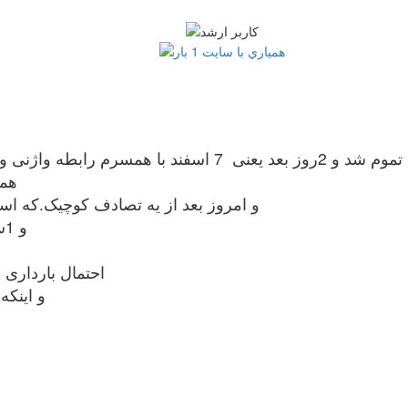
همون ر
و امروز بعد از یه تصادف کوچیک.که اسیب هم ندیدم.. . 10 روز 
و 1ساعت پیش هم حالت تهوع و سر گیجه شدید داشتم
احتمال بارداری 
و اینک