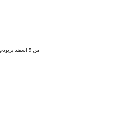
من 5 اسفند پریودم تموم شد و 2روز بعد یعنی 7 اسفند با همسرم رابطه واژنی و کنترل نشده داشتم.. و منی در واژن من خالی شد