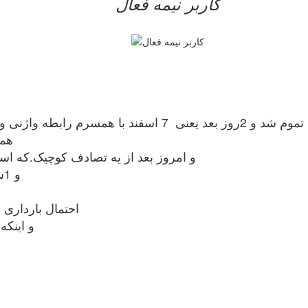
کاربر نيمه فعال
همون ر
و امروز بعد از یه تصادف کوچیک.که اسیب هم ندیدم.. . 10 روز 
و 1ساعت پیش هم حالت تهوع و سر گیجه شدید داشتم
احتمال بارداری 
و اینک