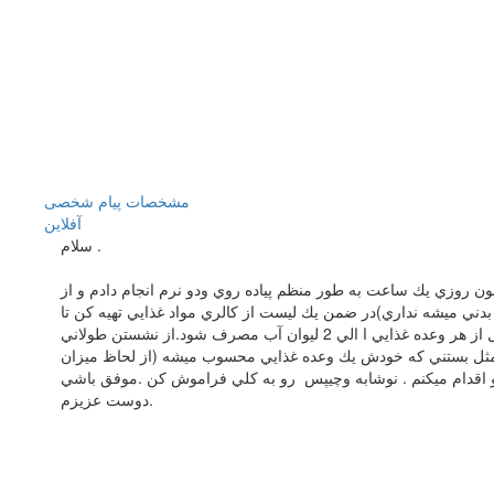
مشخصات
پیام شخصی
آفلاين
سلام .
 روزي يك ساعت به طور منظم پياده روي ودو نرم انجام دادم و از
دني ميشه نداري)در ضمن يك ليست از كالري مواد غذايي تهيه كن تا
آگاهانه غذا بخوري من با رژيم غذايي غير معقول مخالفم چون بعداز مدتي رها ميشه ولي بايد تغذيه صحيح داشته باشيم.آهسته غذا بخوريم .نيم ساعت قبل از هر وعده غذايي ا الي 2 ليوان آب مصرف شود.از نشستن طولاني
مثل بستني كه خودش يك وعده غذايي محسوب ميشه (از لحاظ ميزان
 خودم 85 كيلو بودم والان 65 كيلو شدم وچند ساله كه با رعايت اين موارد وزن اضافه نكردم ودر حال حاضر دارم براي رسيدن به 60كيلو اقدام ميكنم . نوشابه وچيپس رو به كلي فراموش كن .موفق باشي
دوست عزيزم.