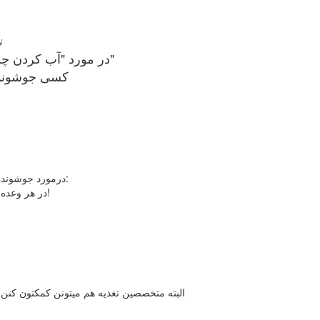
0
در مورد "آب کردن چربی های اطراف شکم و باسن" و برای"کاهش وزن"
کسی جوشونده 
درمورد جوشونده گیاهی چیزی نمیدونم اما اینو چون خودم تجربه کردم بهتون میگم که:
1- در هر وعده غذائی اگر غذاتون نونیه! به اندازه یک کفه دست نون مصرف کنید!
البته متخصصین تغذیه هم میتونن کمکتون کنن!