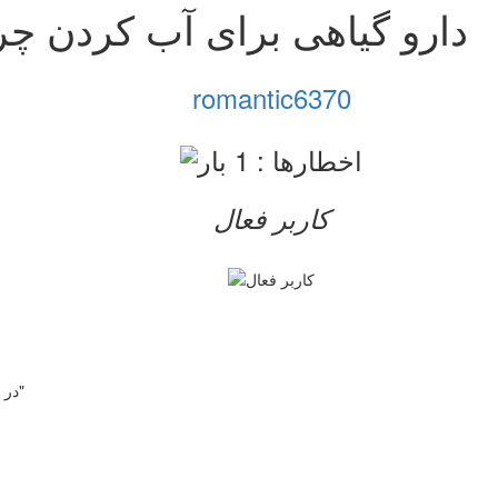
دارو گیاهی برای آب کردن چ
romantic6370
کاربر فعال
در مورد "آب کردن چربی های اطراف شکم و باسن" و برای"کاهش وزن"