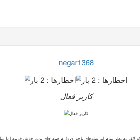
negar1368
کاربر فعال
6کیلو وزن دارم قدم هم168تا است با وجود اینکه لاغر به نظر میام اما پهلوهای ناجوری دارم همه جای 