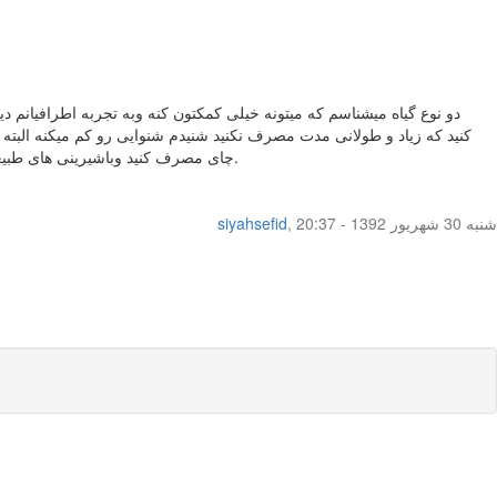
دو نوع گیاه میشناسم که میتونه خیلی کمکتون کنه وبه تجربه اطرافیانم
کنید که زیاد و طولانی مدت مصرف نکنید شنیدم شنوایی رو کم میکنه الب
چای مصرف کنید وباشیرینی های طبیعی مثل خرما و نه با قند.سرکه سیب صبح ناشتا اگر مشکل معده ندارین البته خیلی چیزای دیگه هم هست ولی پیاده روی فراموش نشه خیلی موثره.
شنبه 30 شهریور 1392 - 20:37
,
siyahsefid