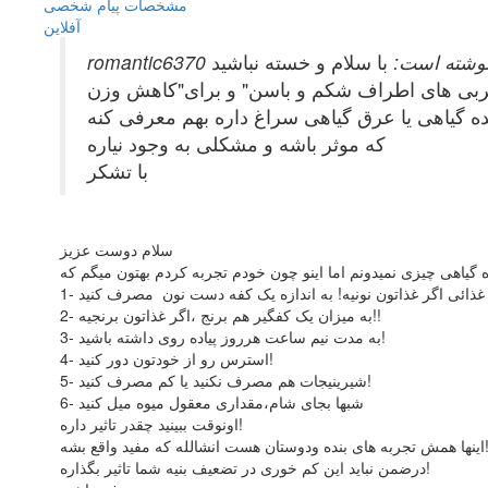
مشخصات
پیام شخصی
آفلاين
romantic637 نوشته است:
با سلام و خسته نباشید
گیاهی یا عرق گیاهی سراغ داره بهم معرفی کنه
که موثر باشه و مشکلی به وجود نیاره
با تشکر
سلام دوست عزیز
2- به میزان یک کفگیر هم برنج ،اگر غذاتون برنجیه!!
3- به مدت نیم ساعت هرروز پیاده روی داشته باشید!
4- استرس رو از خودتون دور کنید!
5- شیرینیجات هم مصرف نکنید یا کم مصرف کنید!
6- شبها بجای شام،مقداری معقول میوه میل کنید
اونوقت ببینید چقدر تاثیر داره!
اینها همش تجربه های بنده ودوستان هست انشالله که مفید واقع بشه
درضمن نباید این کم خوری در تضعیف بنیه شما تاثیر بگذاره!