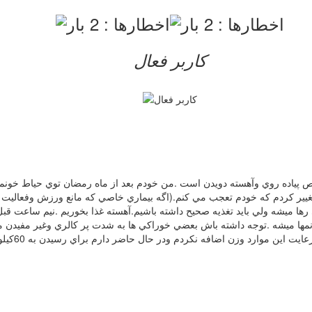
کاربر فعال
پياده روي وآهسته دويدن است .من خودم بعد از ماه رمضان توي حياط خونمون
يير كردم كه خودم تعجب مي كنم.(اگه بيماري خاصي كه مانع ورزش وفعاليت ب
ها ميشه .توجه داشته باش بعضي خوراكي ها به شدت پر كالري وغير مفيدن 
كالري). من