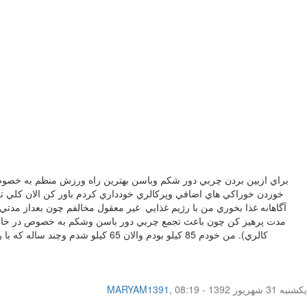
براي ازبين بردن چربي دور شكم وباسن بهترين راه ورزش منظم به خصوص 
خوردن خوراكي هاي اضافي وپركالري خودداري كردم باور كن الان كلي تغ
مدت پرهيز كن چون باعث تجمع چربي دور باسن وشكم به خصوص در خانم
یکشنبه 31 شهریور 1392 - 08:19
,
MARYAM1391