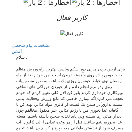
کاربر فعال
مشخصات
پیام شخصی
آفلاين
سلام .
براي ازبين بردن چربي دور شكم وباسن بهترين راه ورزش منظم
به خصوص پياده روي وآهسته دويدن است .من خودم بعد از ماه
رمضان توي حياط خونمون روزي يك ساعت به طور منظم پياده
روي ودو نرم انجام دادم و از خوردن خوراكي هاي اضافي
وپركالري خودداري كردم باور كن الان كلي تغيير كردم كه خودم
تعجب مي كنم.(اگه بيماري خاصي كه مانع ورزش وفعاليت بدني
ميشه نداري)در ضمن يك ليست از كالري مواد غذايي تهيه كن تا
آگاهانه غذا بخوري من با رژيم غذايي غير معقول مخالفم چون
بعداز مدتي رها ميشه ولي بايد تغذيه صحيح داشته باشيم.آهسته
غذا بخوريم .نيم ساعت قبل از هر وعده غذايي ا الي 2 ليوان آب
مصرف شود.از نشستن طولاني مدت پرهيز كن چون باعث تجمع