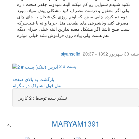
نکنید شنیدم شنوایی رو کم میکنه البته نمیدونم چقدر صحت داره
ولی اگر معقول و درست مصرف کنید مشکلی پیش نمیاد. مورد
دوم دم کرده چایی سبزه که اونم روزی یک فنجان به جای چای
مصرف کنید وباشیرینی های طبیعی مثل خرما و نه با قند.سرکه
سیب صبح ناشتا اگر مشکل معده ندارین البته خیلی چیزای دیگه
هم هست ولی پیاده روی فراموش نشه خیلی موثره.
شنبه 30 شهریور 1392 - 20:37
,
siyahsefid
پست # 2
بازگشت به بالای صفحه
نقل قول
اشتراک در تلگرام
تشکر شده توسط :
2
کاربر
MARYAM1391