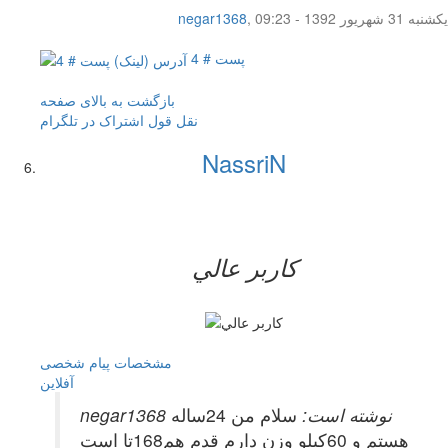
یکشنبه 31 شهریور 1392 - 09:23
,
negar1368
پست # 4
بازگشت به بالای صفحه
نقل قول
اشتراک در تلگرام
NassriN
کاربر عالي
مشخصات
پیام شخصی
آفلاين
negar1368 نوشته است:
سلام من 24ساله
هستم و 60کیلو وزن دارم قدم هم168تا است