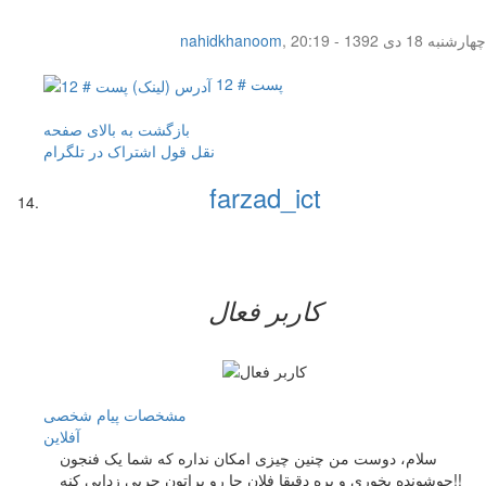
چهار‌شنبه 18 دی 1392 - 20:19
,
nahidkhanoom
پست # 12
بازگشت به بالای صفحه
نقل قول
اشتراک در تلگرام
farzad_ict
کاربر فعال
مشخصات
پیام شخصی
آفلاين
سلام، دوست من چنین چیزی امکان نداره که شما یک فنجون
جوشونده بخوری و بره دقیقا فلان جا رو براتون چربی زدایی کنه!!