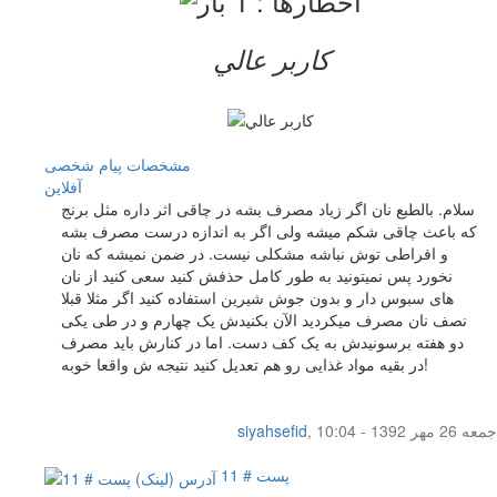
کاربر عالي
مشخصات
پیام شخصی
آفلاين
سلام. بالطبع نان اگر زیاد مصرف بشه در چاقی اثر داره مثل برنج
که باعث چاقی شکم میشه ولی اگر به اندازه درست مصرف بشه
و افراطی توش نباشه مشکلی نیست. در ضمن نمیشه که نان
نخورد پس نمیتونید به طور کامل حذفش کنید سعی کنید از نان
های سبوس دار و بدون جوش شیرین استفاده کنید اگر مثلا قبلا
نصف نان مصرف میکردید الآن بکنیدش یک چهارم و در طی یکی
دو هفته برسونیدش به یک کف دست. اما در کنارش باید مصرف
در بقیه مواد غذایی رو هم تعدیل کنید نتیجه ش واقعا خوبه!
جمعه 26 مهر 1392 - 10:04
,
siyahsefid
پست # 11