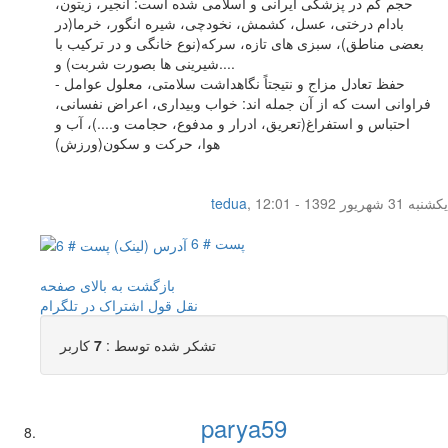
حجم کم در پزشکی ایرانی و اسلامی شده است: انجیر، زیتون،
بادام درختی، عسل، کشمش، نخودچی، شیره انگور، خرما(در
بعضی مناطق)، سبزی های تازه، سرکه(نوع خانگی و در ترکیب با
شیرینی ها بصورت شربت) و....
- حفظ تعادل مزاج و نتیجتاً نگاهداشت سلامتی، معلول عوامل
فراوانی است که از آن جمله اند: خواب وبیداری، اعراض نفسانی،
احتباس و استفراغ(تعریق، ادرار و مدفوع، حجامت و....)، آب و
هوا، حرکت و سکون(ورزش)
یکشنبه 31 شهریور 1392 - 12:01
,
tedua
پست # 6
بازگشت به بالای صفحه
نقل قول
اشتراک در تلگرام
تشکر شده توسط :
7
کاربر
parya59