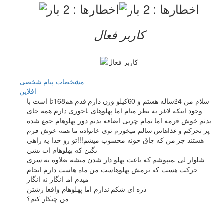
کاربر فعال
مشخصات
پیام شخصی
آفلاين
سلام من 24ساله هستم و 60کیلو وزن دارم قدم هم168تا است با
وجود اینکه لاغر به نظر میام اما پهلوهای ناجوری دارم همه جای
بدنم خوش فرمه اما تمام چربی اضافه بدنم دور پهلوهام جمع شده
پر تحرکم و غذاهاس سالم میخورم توی خانواده ما همه خوش فرم
هستند جز من که چاق خونه محسوب میشم!!!تو رو خدا یه راهی
بگین که پهلوهام اب بشن
شلوار لی نمیپوشم که باعث پهلو دار شدن میشه بعلاوه یه سری
حرکت هست که نرمش پهلوهاست من ماه هاست دارم انجام
میدم اما انگار نه انگار
ذره ای شکم ندارم اما پهلوهام واقعا زشتن
من چیکار کنم؟