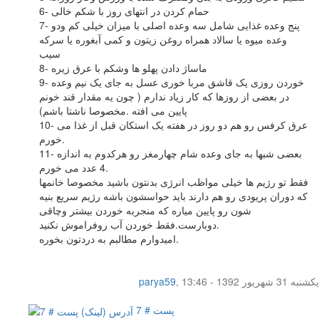
6- حمام کردن در انتهای روز با شکم خالی
7- پنج وعده غذایی شامل سه وعده اصلی با میزان خیلی کم ودو
وعده میوه یا سالاد همراه روغن زیتون و کمی آبغوره یا سرکه
سیب
8- ماساژ دادن پهلو ها وشکم با عرق زیره
9- خوردن روزی یک قاشق مربا خوری عسل به جای یک نیم وعده
در بعضی از روزها که کار زیاد ندارم ( چون یه مقدار قند خونم
پایین می افته .مخصوصا ناشتا باشم)
10- عرق کرفس رو هم دو روز در هفته یک استکان قبل از غذا می
خورم.
11- بعضی شبها به جای وعده شام چهارمغز رو هرکدوم به اندازه
4 عدد می خورم.
فقط تو رژیم ها خیلی مواظب انرژی بدنتون باشید مخصوصا خانمها
که دوران پریودی رو هم دارند باید حواسشون باشه رژیم سریع بنیه
شون رو پایین میاره که منجربه خوردن بیشتر وچاقی
دوبارست.فقط خوردن آب روفراموش نکنید.
امیدوارم مطالبم به دردتون بخوره.
یکشنبه 31 شهریور 1392 - 13:46
,
parya59
پست # 7