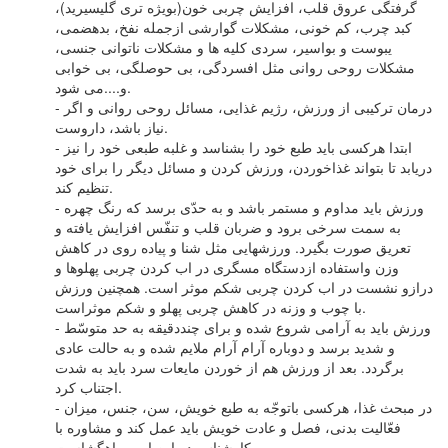
گرفتگی عروق قلب، افزایش چربی خون(بویژه تری گلیسیرید)،
کبد چرب، کم خونی، مشکلات گوارشی ازجمله نفخ، بدهضمی،
یبوست و بواسیر، سردی کلیه ها و مشکلات ناتوانی جنسی،
مشکلات روحی روانی مثل افسردگی، بی حوصلگی، بی خوابی
و....می شود.
- درمان ترکیبی از ورزش، رژیم غذایی، مسائل روحی روانی و اگر
نیاز باشد، داروست.
- ابتدا هرکسی باید طبع خود را بشناسد و غلبه طبعی خود را نیز
دریابد تا بتواند غذاخوردن، ورزش کردن و مسائل دیگر را برای خود
تنظیم کند.
- ورزش باید مداوم و مستمر باشد و به حدّی برسد که رنگ چهره
به سمت سرخی برود و ضربان قلب و تنفّس افزایش یافته و
تعریق صورت بگیرد. ورزشهایی مثل شنا و پیاده روی در کاهش
وزن واستفاده ازدستگاه مسگری در اب کردن چربی پهلوها و
درازو نشست در اب کردن چربی شکم موثر است. همچنین ورزش
با چوب و وزنه در کاهش چربی پهلو و شکم موثراست.
- ورزش باید به آرامی شروع شده و برای چنددقیقه به حد متوسّط
و شدید برسد و دوباره آرام آرام ملایم شده و به حالت عادی
برگردد. بعد از ورزش هم از خوردن مایعات سرد باید به شدت
اجتناب کرد.
- در مبحث غذا، هرکسی باتوجّه به طبع خویش، سن، جنس، میزان
فعّالیت بدنی، فصل و عادت خویش باید عمل کند و مشاوره با
کارشناس در این امر، راهگشاست.