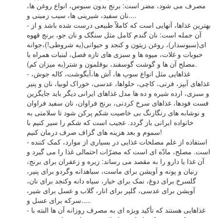
مصرف می شود، مضر است: برنج بدون سبوس، انواع روغن ها،
نان سفید، شیرینی ها، سیب زمینی و....
- بهترین غذاها، آنهایی است که کاملاً طبیعی درست شده باشد و از
آن جمله است: نان گندم کامل مثل سنگک و نان جو، برنج قهوه
ای(سبوسدار)، روغن زیتون و کنجد و حیوانی(به شروطی!)،جوانه
حبوبات و غلات، میوه ها و سبزی های تازه فصل، لبنیات همراه با
مصلح آن ها و گوشت گوسفند، بوقلمون و شتر(به میزان کم).
- غذاهایی مثل انواع سوپ ها، آش ها،آبگوشت، کاله جوش،
غذاهای آبپز، فرنی، کاچی، حلواها، عدسی، خوراک لوبیا، نان و پنیر
و سبزی، ارده شیره و ده ها مدل غذاهای ایرانی دیگر باید جایگزین
فست فودها، غذاهای سرخ کردنی، برنج فراوان، نان سفید فراوان
و نوشابه های رنگارنگ بی خاصیت شکم پرکن شود تا سلامتی به
خانواده ایرانی باز گردد. عجیب است که شکم را سیر کنیم با
سموم و بعد هزینه های گزاف صرف درمان کنیم!
- استفاده از علم مصلحات غذایی در بسیاری از موارد، کمک کننده
است. مصلح، مادّه ای است که مضرّات احتمالی غذا را می گیرد و
آن غذا یا دارو را به مقصد می رساند: زیره و زعفران برای برنج،
زنیان و پونه و آویشن برای ماست، سیاهدانه وگردو برای پنیر،
گلسرخ برای دوغ، نمک برای خیار، سیاه دانه وکنجد برای نان،
آویشن برای عدسی، گلپر برای انار، گلاب و عسل برای شیر،
سرکه برای عسل و.....
- غذاهایی هستند که تأکید ویژه ای به مصرف روزانه آن ها البته با