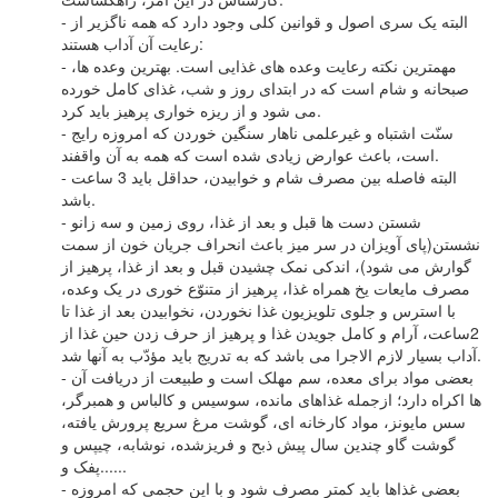
- البته یک سری اصول و قوانین کلی وجود دارد که همه ناگزیر از
رعایت آن آداب هستند:
- مهمترین نکته رعایت وعده های غذایی است. بهترین وعده ها،
صبحانه و شام است که در ابتدای روز و شب، غذای کامل خورده
می شود و از ریزه خواری پرهیز باید کرد.
- سنّت اشتباه و غیرعلمی ناهار سنگین خوردن که امروزه رایج
است، باعث عوارض زیادی شده است که همه به آن واقفند.
- البته فاصله بین مصرف شام و خوابیدن، حداقل باید 3 ساعت
باشد.
- شستن دست ها قبل و بعد از غذا، روی زمین و سه زانو
نشستن(پای آویزان در سر میز باعث انحراف جریان خون از سمت
گوارش می شود)، اندکی نمک چشیدن قبل و بعد از غذا، پرهیز از
مصرف مایعات یخ همراه غذا، پرهیز از متنوّع خوری در یک وعده،
با استرس و جلوی تلویزیون غذا نخوردن، نخوابیدن بعد از غذا تا
2ساعت، آرام و کامل جویدن غذا و پرهیز از حرف زدن حین غذا از
آداب بسیار لازم الاجرا می باشد که به تدریج باید مؤدّب به آنها شد.
- بعضی مواد برای معده، سم مهلک است و طبیعت از دریافت آن
ها اکراه دارد؛ ازجمله غذاهای مانده، سوسیس و کالباس و همبرگر،
سس مایونز، مواد کارخانه ای، گوشت مرغ سریع پرورش یافته،
گوشت گاو چندین سال پیش ذبح و فریزشده، نوشابه، چیپس و
پفک و......
- بعضی غذاها باید کمتر مصرف شود و با این حجمی که امروزه