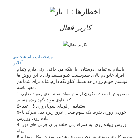
کاربر فعال
مشخصات
پیام شخصی
آفلاين
باسلام به تمامی دوستان . با اینکه من چاقی ارثی دارم وتمام
افراد خانوادم بالای صدوبیست کیلو هستند ولی با این روش ها
تونستم خودم رو در حد هشتاد کیلو نگه دارم.شاید برای شما هم
مفید باشه:
1-مهمترینش استفاده نکردن ازتمام مواد بسته بندی ومواد غذایی
که حاوی مواد نگهدارنده هستند .
2- استفاده از لوبیای سویا روزی 15 عدد
3- خوردن روزی تقریبا یک سوم فنجان عرق زیره قبل تحرک یا
پیاده روی وورزش
4- ورزش وپیاده روی به همراه زدن حلقه برای چربی های دور
پهلو
5-تنظیم کالری ورودی به بدن ومصرف شده با ورزش وکار روزانه