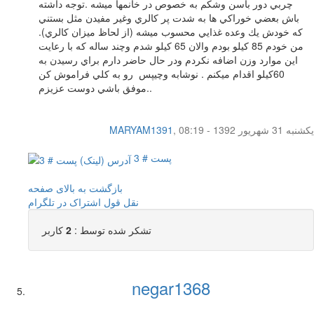
چربي دور باسن وشكم به خصوص در خانمها ميشه .توجه داشته
باش بعضي خوراكي ها به شدت پر كالري وغير مفيدن مثل بستني
كه خودش يك وعده غذايي محسوب ميشه (از لحاظ ميزان كالري).
من خودم 85 كيلو بودم والان 65 كيلو شدم وچند ساله كه با رعايت
اين موارد وزن اضافه نكردم ودر حال حاضر دارم براي رسيدن به
60كيلو اقدام ميكنم . نوشابه وچيپس رو به كلي فراموش كن
.موفق باشي دوست عزيزم.
یکشنبه 31 شهریور 1392 - 08:19
,
MARYAM1391
پست # 3
بازگشت به بالای صفحه
نقل قول
اشتراک در تلگرام
تشکر شده توسط :
2
کاربر
negar1368