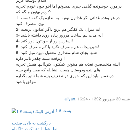
سلام دوست عزیز
درمورد جوشونده گیاهی چیزی نمیدونم اما اینو چون خودم تجربه
کردم بهتون میگم که:
1- در هر وعده غذائی اگر غذاتون نونیه! به اندازه یک کفه دست
نون مصرف کنید!
2- به میزان یک کفگیر هم برنج ،اگر غذاتون برنجیه!!
3- به مدت نیم ساعت هرروز پیاده روی داشته باشید!
4- استرس رو از خودتون دور کنید!
5- شیرینیجات هم مصرف نکنید یا کم مصرف کنید!
6- شبها بجای شام،مقداری معقول میوه میل کنید
اونوقت ببینید چقدر تاثیر داره!
البته متخصصین تغذیه هم میتونن کمکتون کنن!اینها همش تجربه
های بنده ودوستان هست انشالله که مفید واقع بشه
درضمن نباید این کم خوری در تضعیف بنیه شما تاثیر بگذاره!
موفق باشید
شنبه 30 شهریور 1392 - 16:24
,
aliyan
پست # 1
بازگشت به بالای صفحه
نقل قول
اشتراک در تلگرام