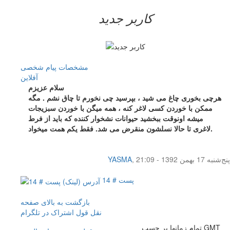
کاربر جدید
مشخصات
پیام شخصی
آفلاين
سلام عزیزم
هرچی بخوری چاغ می شید ، بپرسید چی نخورم تا چاق نشم . مگه
ممکن با خوردن کسی لاغر کنه ، همه میگن با خوردن سبزیجات
میشه اونوقت ببخشید حیوانات نشخوار کننده که باید از فرط
لاغری تا حالا نسلشون منقرض می شد. فقط یکم همت میخواد.
پنج‌شنبه 17 بهمن 1392 - 21:09
,
YASMA
پست # 14
بازگشت به بالای صفحه
نقل قول
اشتراک در تلگرام
تمام زمانها بر حسب GMT