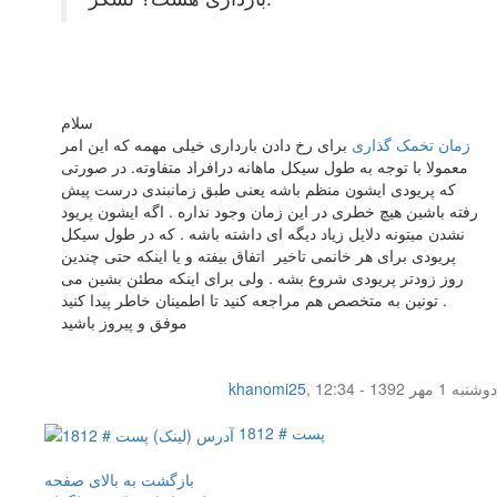
سلام
زمان تخمک گذاری
برای رخ دادن بارداری خیلی مهمه که این امر
معمولا با توجه به طول سیکل ماهانه درافراد متفاوته. در صورتی
که پریودی ایشون منظم باشه یعنی طبق زمانبندی درست پیش
رفته باشین هیچ خطری در این زمان وجود نداره . اگه ایشون پریود
نشدن میتونه دلایل زیاد دیگه ای داشته باشه . که در طول سیکل
پریودی برای هر خانمی تاخیر اتفاق بیفته و یا اینکه حتی چندین
روز زودتر پریودی شروع بشه . ولی برای اینکه مطئن بشین می
تونین به متخصص هم مراجعه کنید تا اطمینان خاطر پیدا کنید .
موفق و پیروز باشید
دوشنبه 1 مهر 1392 - 12:34
,
khanomi25
پست # 1812
بازگشت به بالای صفحه