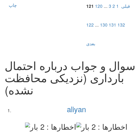
چاپ
قبلی
1
2
3
...
120
121
122
...
130
131
132
بعدی
سوال و جواب درباره احتمال
بارداری (نزدیکی محافظت
نشده)
aliyan