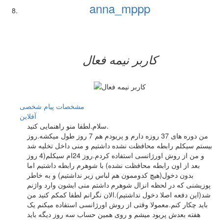
anna_mppp
کاربر نيمه فعال
مشخصات
پیام شخصی
آفلاين
سلام.لطفا منو راهنمایی کنید.
من دوره های 37 روزه دارم و پریودم هم 7 روز طول میکشه.روز
بیستم سیکلم رابطه محافظت نشده داشتیم و منی داخل تخلیه شد
و من از روش اورژانسی استفاده کردم.روز 24ام سیکلم(4 روز
بعد از اون رابطه محافظت نشده) با شوهرم رابطه داشتیم اما
بدون دخول(هیچ کدوممون هم لباس زیر نداشتیم) و به خاطر
پوزیشنی که در لحظه انزال شوهرم داشتم منی ایشون وارد واژنم
شد(این دفعه اصلا دخول نداشتیم).الان نگرانم لطفا کمکم کنید من
باید چکار کنم.معمولا وقتی از روش اورژانسی استفاده میکنم یک
هفته بعدش پریود میشم و روی همین حساب سه روز دیگه باید