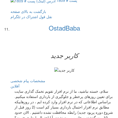
پست # 1809
بازگشت به بالای صفحه
نقل قول
اشتراک در تلگرام
OstadBaba
کاربر جدید
مشخصات
پیام شخصی
آفلاين
سلام، خسته نباشید، ما از نرم افزار تقویم تخمک گذاری سایت
برای تعیین روزهای پرخطر و جلوگیری از بارداری استفاده میکنیم.
براساس اطلاعاتی که در نرم افزار وارد کرده ایم ، در روزهاییکه
مطابق نرم افزار احتمال بارداری بسیار کم است (2 روز قبل از
شروع دوره پریود جدید) رابطه محافظت نشده داشتیم . الان حدود
10 روز گذشته و خانمم پریود نشده، آیا احتمال بارداری هست؟