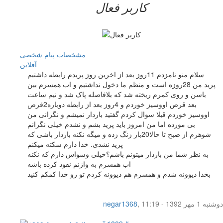
کاربر فعال
مشخصات
پیام شخصی
آفلاين
سلام منو نامزدم 11روز بعد از اخرین روز پریدم رابطه داشتیم
پرید من 28روزه است و منظم ما دخول نداشتیم و اب همسرم بین
باسن و روی کمرم ریخته شد که بلافاصله پاک شد و نیم ساعت
بعد قرص اووسیز خوردم و 4روز بعد از رابطه دوباره2قرص
اووسیز خوردم قبلا سوال کردم گفتید باردار نمیشم و نگرانی من
بی مورده اما من امروز باید پرید بشم و نشدم خیلی نگرانم
شوهرم از صبح تا حالا20بار زنگ زده و میگه نکنه باردار باشی که
پرید نشدی. خدا دارم سکته میکنم
به نظر شما من باردار میتونم باشم؟خیلی وسواس دارم که نکنه
اب همسرم به واژنم نفوذ کرده باشه
بخدا دیوونه شدم و همسرم هم دیوونه کردم تو رو خدا کمکم کنید
دوشنبه 1 مهر 1392 - 11:19
,
negar1368