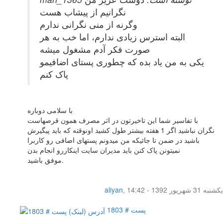
نگرانیم از پیشاب هست
وگرنه از منی نگرانی ندارم
البته استرس زیادی ندارم، اما خب به هر
صورت فکر آدم مشغول میشه
یکی به من یاد بده که چطوری پستای اضافیمو
پاک کنم
با سلامی دوباره
با تفاسیر شما این تاخیرتون در اثر مصرف همون قرصهاست
نگران نباشید اگر 1 هفته بیشتر طول کشید اونوقته که باید پیگیرش
باشید در ضمن تا جائیکه من میدونم پستهای اضافی رو کاربرا
نمیتونن پاک کنن باید مدیران سایت اینکاررو انجام بدن
موفق باشید.
یکشنبه 31 شهریور 1392 - 14:42
,
aliyan
پست # 1803