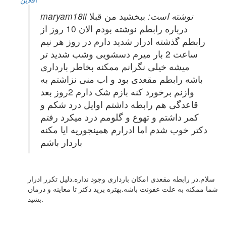
maryam18ii نوشته است:
ببخشید من قبلا
درباره رابطم نوشته بودم الان 10 روز از
رابطم گذشته ادرار شدید دارم در روز هر نیم
ساعت 2 بار میرم دسشویی وشب شدید تر
میشه خیلی نگرانم ممکنه بخاطر بارداری
باشه رابطم مقعدی بود و اب منی نزاشتم به
وازنم برخورد کنه بازم شک دارم 2روز بعد
قاعدگی هم رابطه داشتم اوایل درد شکم و
کمر داشتم و تهوع و گلومم درد میکرد رفتم
دکتر خوب شدم اما ادرارم همینجوریه ایا مکنه
باردار باشم
سلام.در رابطه مقعدی امکان بارداری وجود نداره.دلیل تکرر ادرار
شما ممکنه به علت عفونت باشه.بهتره برید دکتر تا معاینه و درمان
بشید.