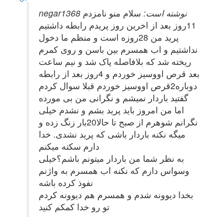
negar1368 نوشته است:
سلام منو نامزدم
11روز بعد از اخرین روز پریدم رابطه داشتیم
پرید من 28روزه است و منظم ما دخول
نداشتیم و اب همسرم بین باسن و روی کمرم
ریخته شد که بلافاصله پاک شد و نیم ساعت
بعد قرص اووسیز خوردم و 4روز بعد از رابطه
دوباره2قرص اووسیز خوردم قبلا سوال کردم
گفتید باردار نمیشم و نگرانی من بی مورده
اما من امروز باید پرید بشم و نشدم خیلی
نگرانم شوهرم از صبح تا حالا20بار زنگ زده و
میگه نکنه باردار باشی که پرید نشدی. خدا
دارم سکته میکنم
به نظر شما من باردار میتونم باشم؟خیلی
وسواس دارم که نکنه اب همسرم به واژنم
نفوذ کرده باشه
بخدا دیوونه شدم و همسرم هم دیوونه کردم
تو رو خدا کمکم کنید