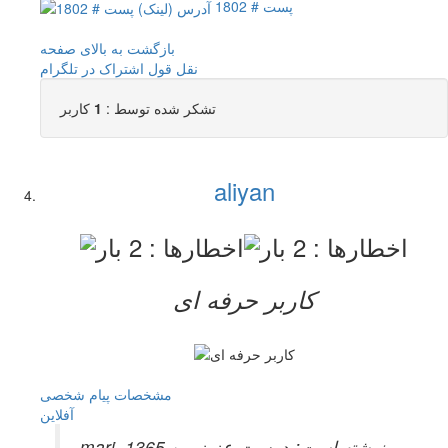
پست # 1802
بازگشت به بالای صفحه
نقل قول
اشتراک در تلگرام
تشکر شده توسط :
1
کاربر
aliyan
کاربر حرفه ای
مشخصات
پیام شخصی
آفلاين
mari_1365 نوشته است:
دوست عزیز من