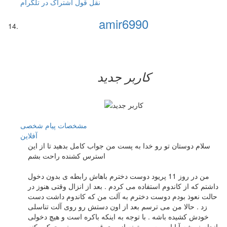
نقل قول
اشتراک در تلگرام
amir6990
کاربر جدید
مشخصات
پیام شخصی
آفلاين
سلام دوستان تو رو خدا به پست من جواب کامل بدهید تا از این
استرس کشنده راحت بشم
من در روز 11 پریود دوست دخترم باهاش رابطه ی بدون دخول
داشتم که از کاندوم استفاده می کردم . بعد از انزال وقتی هنوز در
حالت نعوذ بودم دوست دخترم به آلت من که کاندوم داشت دست
زد . حالا من می ترسم بعد از اون دستش رو روی آلت تناسلی
خودش کشیده باشه . با توجه به اینکه باکره است و هیچ دخولی
انجام نمیشه آیا اسپرم می تونه از روی قسمت بیرونی حرکت کنه