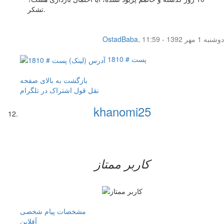
تشکر.
دوشنبه 1 مهر 1392 - 11:59
,
OstadBaba
پست # 1810
بازگشت به بالای صفحه
نقل قول
اشتراک در تلگرام
khanomi25
کاربر ممتاز
مشخصات
پیام شخصی
آفلاين