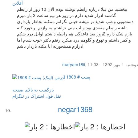
آفلاين
ببخشید من قبلا درباره رابطم نوشته بودم الان 10 روز از رابطم
گذشته ادرار شدید دارم در روز هر نیم ساعت 2 بار میرم
دسشویی وشب شدید تر میشه خیلی نگرانم ممکنه بخاطر بارداری
باشه رابطم مقعدی بود و اب منی نزاشتم به وازنم برخورد کنه
بازم شک دارم 2روز بعد قاعدگی هم رابطه داشتم اوایل درد شکم
و کمر داشتم و تهوع و گلومم درد میکرد رفتم دکتر خوب شدم اما
ادرارم همینجوریه ایا مکنه باردار باشم
دوشنبه 1 مهر 1392 - 11:03
,
maryam18ii
پست # 1808
بازگشت به بالای صفحه
نقل قول
اشتراک در تلگرام
negar1368