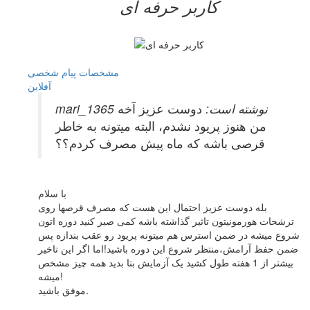
کاربر حرفه ای
مشخصات
پیام شخصی
آفلاين
mari_1365 نوشته است:
دوست عزیز آخه
من هنوز پریود نشدم، البته میتونه به خاطر
قرصی باشه که ماه پیش مصرف کردم؟؟
با سلام
بله دوست عزیز احتمال این هست که مصرف قرصها روی
ترشحات هورمونیتون تاثیر گذاشته باشه کمی صبر کنید دوره اتون
شروع میشه در ضمن استرس هم میتونه پریود رو عقب بندازه پس
ضمن حفظ آرامش،منتظر شروع این دوره باشید!اما اگر این تاخیر
بیشتر از 1 هفته طول کشید یک آزمایش بتا بدید همه چیز مشخص
میشه!
موفق باشید.