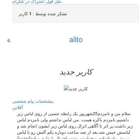
نقل قول
اشتراک در تلگرام
تشکر شده توسط :
1
کاربر
alito
کاربر جدید
مشخصات
پیام شخصی
آفلاين
سلام من و نامزدم25شهریور یک رابطه جنسی از روی لباس زیر
داشتیم.نامزدم باکره هست .من لباس نداشتم ولی نامزدم لباس
زیر داشت.بر اثر نا آگاهی انزال روی لباس زیر ایشون انجام شد و
لباسش خیس شد.بعد از چند ساعت دوباره یکم آلتش رو با لباس
زیرش ماساژدادم.میخواستم بدونم احتمال بارداری زیاده؟چقده؟