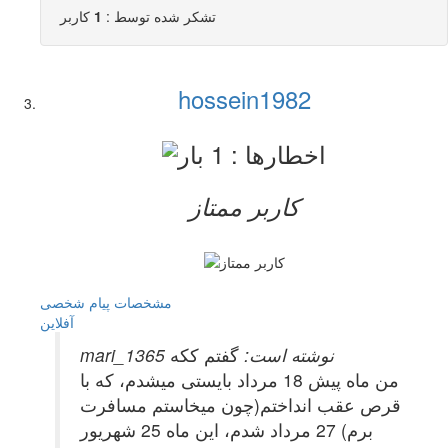
تشکر شده توسط :
1
کاربر
hossein1982
کاربر ممتاز
مشخصات
پیام شخصی
آفلاين
mari_1365 نوشته است:
گفتم ککه
من ماه پیش 18 مرداد بایستی میشدم، که با
قرص عقب انداختم(چون میخاستم مسافرت
برم) 27 مرداد شدم، این ماه 25 شهریور