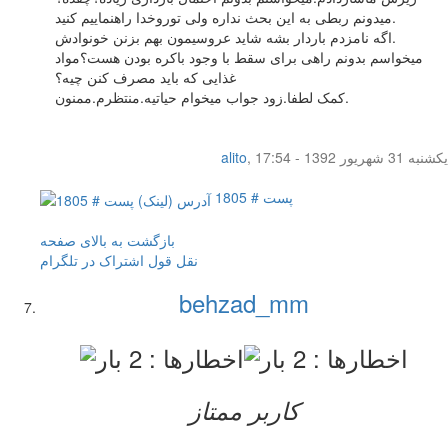
میدونم ربطی به این بحث نداره ولی توروخدا راهنماییم کنید.
اگه نامزدم باردار بشه شاید عروسیمون بهم بزنن خونوادش.
میخواسم بدونم راهی برای سقط با وجود باکره بودن هست؟مواد
غذایی که باید مصرف کنن چیه؟
کمک لطفا.زود جواب میخوام حیاتیه.منتظرم.ممنون.
یکشنبه 31 شهریور 1392 - 17:54
,
alito
پست # 1805
بازگشت به بالای صفحه
نقل قول
اشتراک در تلگرام
behzad_mm
کاربر ممتاز