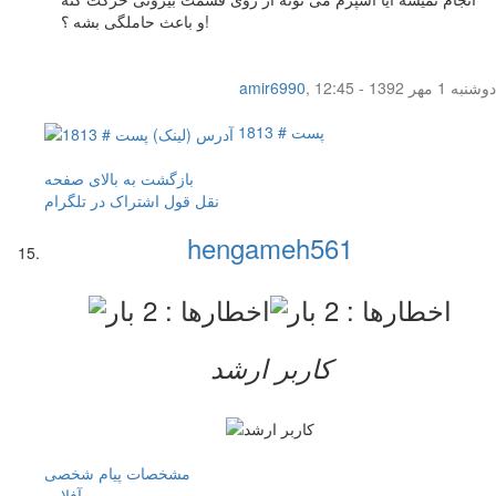
و باعث حاملگی بشه ؟!
دوشنبه 1 مهر 1392 - 12:45
,
amir6990
پست # 1813
بازگشت به بالای صفحه
نقل قول
اشتراک در تلگرام
hengameh561
کاربر ارشد
مشخصات
پیام شخصی
آفلاين