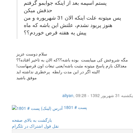
پستم اسپمه بعد از اینکه جوابمو گرفتم
حذفش میکن
پس میتونه علت اینکه الان 31 شهریوره و من
هنوز پریود نشدم، علتش این باشه که ماه
پیش یه هفته قرص خوردم؟؟
سلام دوست عزیز
مگه شروعش کی میبایست بوده باشه؟؟که الان به تاخیر افتاده؟؟
معذالک بازم پاسخ میتونه مثبت باشه!یعنی تبعات اون قرصهاست!
البته اگر در این مدت رابطه پرخطری نداشته اید!
موفق باشید
یکشنبه 31 شهریور 1392 - 09:28
,
aliyan
پست # 1801
بازگشت به بالای صفحه
نقل قول
اشتراک در تلگرام