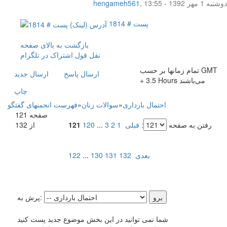
دوشنبه 1 مهر 1392 - 13:55
,
hengameh561
پست # 1814
بازگشت به بالای صفحه
نقل قول
اشتراک در تلگرام
تمام زمانها بر حسب GMT
ارسال پاسخ
ارسال جديد
+ 3.5 Hours می‌باشند
چاپ
احتمال بارداری
»
سوالات زنان
»
فهرست انجمنهای گفتگو
صفحه 121
رفتن به صفحه
:
قبلی
1
2
3
...
120
121
از 132
بعدی
132
131
130
...
122
پرش به:
شما نمی توانید در این بخش موضوع جدید پست کنید