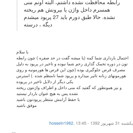
رابطه محافظت نشده داشتم، البته اونم منی
همسرم داخل واژن یا بیرونش هم ریخته
نشده. حالا طبق دورم باید 27 پریود میشدم
دیگه ، درسته
با سلام
احتمال بارداری شما کمه (یا میشه گفت در حد صفره ) چون رابطه
تون در دوره تخمک گذاری رحم شما نبوده و تاخیر در پریود به دلیل
مصرف قرص جلوگیری بوده (چون این قرص ها هورمونیه و روی
هورمونهای زنانه تاثیر میذاره و پریود شما نامنظم شده .) استرس
یکی دیگر از دلایل تاخیر در پریوده
و نیز همونطور که گفتید که منی داخل و اطراف واژنتون ریخته
نشده پس به هیچ عنوان باردار نیستید
با حفظ آرامش منتظر پریودتون باشید
موفق باشید
یکشنبه 31 شهریور 1392 - 13:45
,
hossein1982