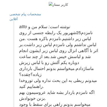
مشخصات
پیام شخصی
آفلاين
alito نوشته است:
سلام من و
نامزدم25شهریور یک رابطه جنسی از روی
لباس زیر داشتیم.نامزدم باکره هست .من
لباس نداشتم ولی نامزدم لباس زیر داشت.بر
اثر نا آگاهی انزال روی لباس زیر ایشون انجام
شد و لباسش خیس شد.بعد از چند ساعت
دوباره یکم آلتش رو با لباس زیرش
ماساژدادم.میخواستم بدونم احتمال بارداری
زیاده؟چقده؟
میدونم ربطی به این بحث نداره ولی توروخدا
راهنماییم کنید.
اگه نامزدم باردار بشه شاید عروسیمون بهم
بزنن خونوادش.
میخواسم بدونم راهی برای سقط با وجود