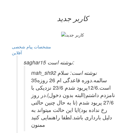
کاربر جدید
مشخصات
پیام شخصی
آفلاين
saghar15 نوشته است:
mah_sh92 نوشته است:
سلام
35سالمه.دوره قاعدگی ام 26 روزه
است.12/6پریود شدم 23/6 نزدیکی با
نامزدم داشتم(البته بدون دخول).در روز
27/6 پریود شدم (تا به حال چنین حالتی
رخ نداده بود)ایا این حالت میتواند به
دلیل بارداری باشد.لطفا راهنمایی کنید
ممنون