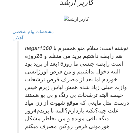
کاربر ارشد
مشخصات
پیام شخصی
آفلاين
negar1368 نوشته است:
سلام منو همسرم با
هم رابطه داشتیم پرید من منظم و 28روزه
است رابطه جنسی ما روز15بعد از پرید بود
البته دخول نداشتیم و من قرص اورژانسی
خوردم اما بعد از مصرف قرص ترشحات
واژنم خیلی زیاد شده همش لباس زیرم خیس
خیسه البته ترشحات بی رنگ و بی بو هستند
درست مثل مایعی که موقع شهوت از زن میاد
علت چیه؟نکنه باردارم؟البته تا پریدم4روز
دیگه باقی مونده و من بخاطر مشکل
هورمونی قرص روکین مصرف میکنم