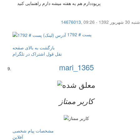
پریوددارم هم یه هفته میشه دارم راهنمایی کنید
شنبه 30 شهریور 1392 - 09:26
,
14676013
پست # 1792
بازگشت به بالای صفحه
نقل قول
اشتراک در تلگرام
mari_1365
کاربر ممتاز
مشخصات
پیام شخصی
آفلاين