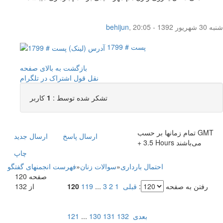
شنبه 30 شهریور 1392 - 20:05
,
behijun
پست # 1799
بازگشت به بالای صفحه
نقل قول
اشتراک در تلگرام
تشکر شده توسط :
1
کاربر
تمام زمانها بر حسب GMT
ارسال پاسخ
ارسال جديد
+ 3.5 Hours می‌باشند
چاپ
احتمال بارداری
»
سوالات زنان
»
فهرست انجمنهای گفتگو
صفحه 120
رفتن به صفحه
:
قبلی
1
2
3
...
119
120
از 132
بعدی
132
131
130
...
121