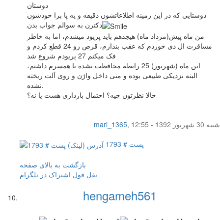
دوستان
دوستایی که در این زمینه اطلاعاتشون دقیقه و یه پا برا خودشون
دکترن به سوالم جواب بدن
من ماه پیش(مرداد ماه) هیجدهم باید پریود میشدم، اما به خاطر
مساقرت ال دی خوردم که عقب بندازم، قرص رو 24 قطع کردم و
فک میکنم 27 پریودم شروع شد
این ماه (شهریور) 25 رابطه محاقظت نشده با همسرم داشتم،
البته نزدیکی طبیعی بوده و منی داخل واژن و روی آلت ریخته
نشده.
حالا نظرتون چیه؟ احتمال بارداری هست یا نه؟
شنبه 30 شهریور 1392 - 12:55
,
mari_1365
پست # 1793
بازگشت به بالای صفحه
نقل قول
اشتراک در تلگرام
hengameh561