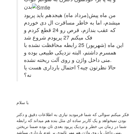
بدن
من ماه پیش(مرداد ماه) هیجدهم باید پریود
میشدم، اما به خاطر مساقرت ال دی خوردم
که عقب بندازم، قرص رو 24 قطع کردم و
فک میکنم 27 پریودم شروع شد
این ماه (شهریور) 25 رابطه محاقظت نشده با
همسرم داشتم، البته نزدیکی طبیعی بوده و
منی داخل واژن و روی آلت ریخته نشده.
حالا نظرتون چیه؟ احتمال بارداری هست یا
نه؟
با سلام
فکر میکنم سوالی که شما فرمودید نیازی به اطلاعات دقیق و دکتر
بودن نمیخواهد و یک کاربر ساده ای مثل بنده هم میداند که رابطه
شما در زمان بی خطر و نزدیک پریود بعدی تان بوده ضمنا نریختن
منی داخل یا روی واژن هم مهر تائیدی بر عدم بارداری میباشد.