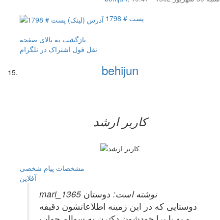
پست # 1798
بازگشت به بالای صفحه
نقل قول
اشتراک در تلگرام
behijun
کاربر ارشد
مشخصات
پیام شخصی
آفلاين
mari_1365 نوشته است:
دوستان
دوستایی که در این زمینه اطلاعاتشون دقیقه
و یه پا برا خودشون دکترن به سوالم جواب