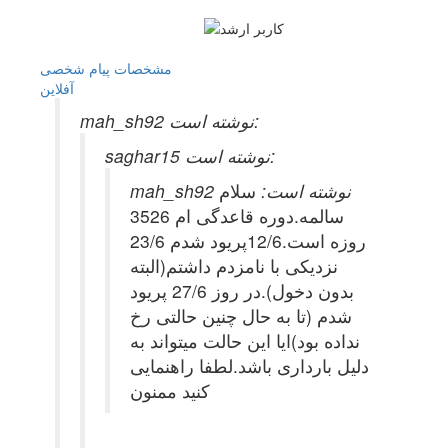
مشخصات
پیام شخصی
آفلاين
mah_sh92 نوشته است:
saghar15 نوشته است:
mah_sh92 نوشته است:
سلام
35سالمه.دوره قاعدگی ام 26
روزه است.12/6پریود شدم 23/6
نزدیکی با نامزدم داشتم(البته
بدون دخول).در روز 27/6 پریود
شدم (تا به حال چنین حالتی رخ
نداده بود)ایا این حالت میتواند به
دلیل بارداری باشد.لطفا راهنمایی
کنید ممنون