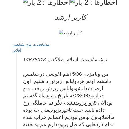
کاربر ارشد
مشخصات
پیام شخصی
آفلاين
14676013 نوشته است:
باسلام قبلاگفتم
من ونامزدم 15/06هم اغوشی درحدلمس
داشتیم اونم هردولباس زیرتن داشتیم اون
ارضا شدابشوتولباس زیرش ریخت من
قراربود23/06که تاریخ پریودماه گذشتم
بودالان 8روزپرویدنشدم نگرانم حاملگی رخ
داده باشد علت تاخیرپریودیعنی چه بوده
مااصلابدون لباس نبودیم اعصابم خراب شده
تمام دردهایی که قبل پریوددارم هم یه هفته