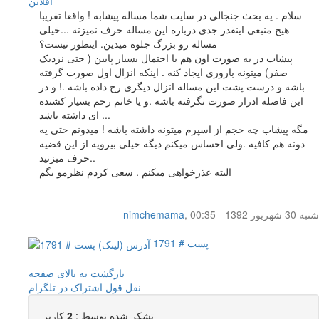
آفلاين
سلام . یه بحث جنجالی در سایت شما مساله پیشابه ! واقعا تقریبا
هیج منبعی اینقدر جدی درباره این مساله حرف نمیزنه ...خیلی
مساله رو بزرگ جلوه میدین. اینطور نیست؟
پیشاب در یه صورت اون هم با احتمال بسیار پایین ( حتی نزدیک
صفر) میتونه باروری ایجاد کنه . اینکه انزال اول صورت گرفته
باشه و درست پشت این مساله انزال دیگری رخ داده باشه .! و در
این فاصله ادرار صورت نگرفته باشه .و یا خانم رحم بسیار کشنده
ای داشته باشد ...
مگه پیشاب چه حجم از اسپرم میتونه داشته باشه ! میدونم حتی یه
دونه هم کافیه .ولی احساس میکنم دیگه خیلی بیرویه از این قضیه
حرف میزنید..
البته عذرخواهی میکنم . سعی کردم نظرمو بگم
شنبه 30 شهریور 1392 - 00:35
,
nimchemama
پست # 1791
بازگشت به بالای صفحه
نقل قول
اشتراک در تلگرام
تشکر شده توسط :
2
کاربر