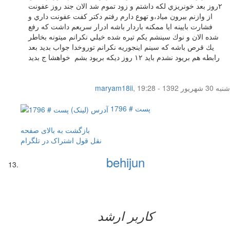
٢روز بعد خونريزي لكه داشتم و زود تموم شد الان جند روز عفونت
از وازنم بيرون مياد،و تهوع دارم رفتم دكتر كفت عفونت داري و
فشارت بايينه ايا ممكنه باردار باشه ادرار سريعم داشت كه رفع
شده الان و نوك سينشم يكم تيره شده خيلي نكرانم ميتونه بخاطر
يك قرص باشه كه سينم اينجوريه نكرانم توروخدا جواب بديد بعد
رابطه هم بريود نشدم بايد ١٢ روز ديكه بريود بشم خواهشا ج بديد
شنبه 30 شهریور 1392 - 19:28
,
maryam18ii
پست # 1796
بازگشت به بالای صفحه
نقل قول
اشتراک در تلگرام
behijun
کاربر ارشد