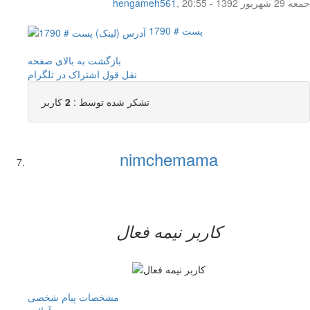
جمعه 29 شهریور 1392 - 20:55
,
hengameh561
پست # 1790
بازگشت به بالای صفحه
نقل قول
اشتراک در تلگرام
تشکر شده توسط :
2
کاربر
nimchemama
کاربر نيمه فعال
مشخصات
پیام شخصی