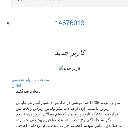
14676013
کاربر جدید
مشخصات
پیام شخصی
آفلاين
باسلام قبلاگفتم
من ونامزدم 15/06هم اغوشی درحدلمس داشتیم اونم هردولباس
زیرتن داشتیم اون ارضا شدابشوتولباس زیرش ریخت من
قراربود23/06که تاریخ پریودماه گذشتم بودالان 8روزپرویدنشدم
نگرانم حاملگی رخ داده باشد علت تاخیرپریودیعنی چه بوده
مااصلابدون لباس نبودیم اعصابم خراب شده تمام دردهایی که قبل