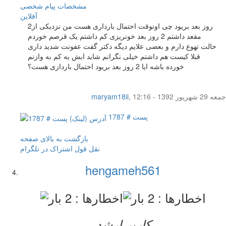
مشخصات
پیام شخصی
آفلاين
2روز بعد بریود چی اونوقت احتمال بارداری هست من نزدیکی از
مقعد داشتم 2 روز بعد خونریزی کم داشتم یک قرصم خوردم
حالت تهوع دارم و بعضی علایم دیگه دکتر گفت عفونت شدید داری
قبلا کیست هم داشتم خیلی نگرانم شاید ابش یه کم به وازنم
خورده باشه ایا 2 روز بعد بریود احتمال باردازی هست؟
جمعه 29 شهریور 1392 - 12:16
,
maryam18ii
پست # 1787
بازگشت به بالای صفحه
نقل قول
اشتراک در تلگرام
hengameh561
کاربر ارشد