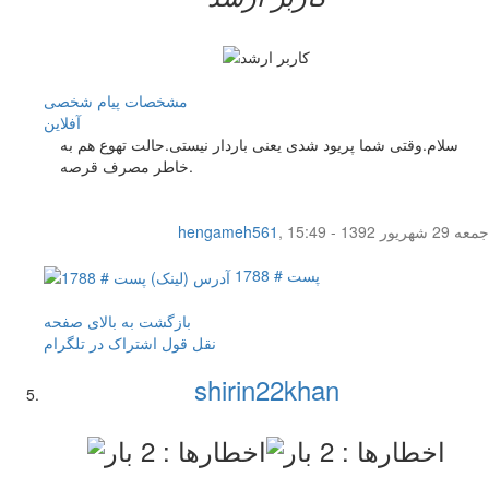
مشخصات
پیام شخصی
آفلاين
سلام.وقتی شما پریود شدی یعنی باردار نیستی.حالت تهوع هم به
خاطر مصرف قرصه.
جمعه 29 شهریور 1392 - 15:49
,
hengameh561
پست # 1788
بازگشت به بالای صفحه
نقل قول
اشتراک در تلگرام
shirin22khan