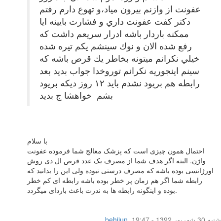
عفونت از وازنم بيرون مياد،و تهوع دارم رفتم
دكتر كفت عفونت داري و فشارت بايينه ايا
ممكنه باردار باشه ادرار سريعم داشت كه
رفع شده الان و نوك سينشم يكم تيره شده
خيلي نكرانم ميتونه بخاطر يك قرص باشه كه
سينم اينجوريه نكرانم توروخدا جواب بديد بعد
رابطه هم بريود نشدم بايد ١٢ روز ديكه بريود
بشم خواهشا ج بديد
با سلام
احتمال همون چیزی است که پزشک معالج شما فرموده عفونت
واژن. البته اگر هدف شما از مصرف یک عدد قرص ال دی روش
اورژانسی بوده باشه که مصرف درستی نبوده ولی این را بدانید که
رابطه شما اگر هم زمان پر خطر بوده باشه رابطه ای کم خطر
بوده و اینگونه رابطه ها به ندرت باعث باردای میگردد.
شنبه 30 شهریور 1392 - 19:47
,
behijun