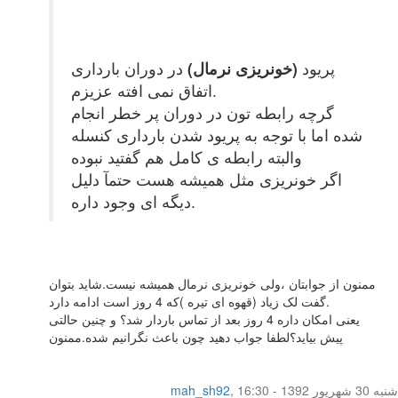
پریود
(خونریزی نرمال)
در دوران بارداری
اتفاق نمی افته عزیزم.
گرچه رابطه تون در دوران پر خطر انجام
شده اما با توجه به پریود شدن بارداری کنسله
والبته رابطه ی کامل هم گفتید نبوده
اگر خونریزی مثل همیشه هست حتمآ دلیل
دیگه ای وجود داره.
ممنون از جوابتان ،ولی خونریزی نرمال همیشه نیست.شاید بتوان
گفت لک زیاد (قهوه ای تیره )که 4 روز است ادامه دارد.
یعنی امکان داره 4 روز بعد از تماس باردار شد؟ و چنین حالتی
پیش بیاید؟لطفا جواب دهید چون باعث نگرانیم شده.ممنون
شنبه 30 شهریور 1392 - 16:30
,
mah_sh92