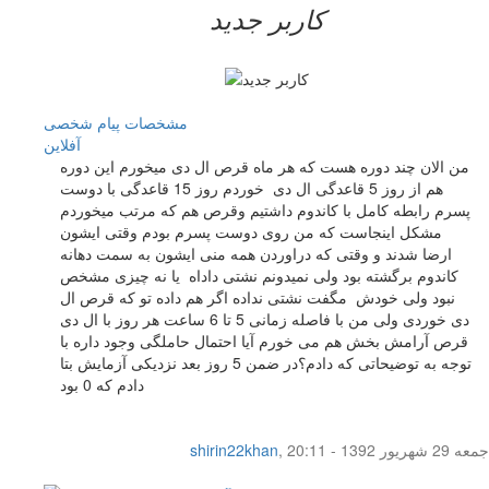
کاربر جدید
مشخصات
پیام شخصی
آفلاين
من الان چند دوره هست که هر ماه قرص ال دی میخورم این دوره
هم از روز 5 قاعدگی ال دی خوردم روز 15 قاعدگی با دوست
پسرم رابطه کامل با کاندوم داشتیم وقرص هم که مرتب میخوردم
مشکل اینجاست که من روی دوست پسرم بودم وقتی ایشون
ارضا شدند و وقتی که دراوردن همه منی ایشون به سمت دهانه
کاندوم برگشته بود ولی نمیدونم نشتی داداه یا نه چیزی مشخص
نبود ولی خودش مگفت نشتی نداده اگر هم داده تو که قرص ال
دی خوردی ولی من با فاصله زمانی 5 تا 6 ساعت هر روز با ال دی
قرص آرامش بخش هم می خورم آیا احتمال حاملگی وجود داره با
توجه به توضیحاتی که دادم؟در ضمن 5 روز بعد نزدیکی آزمایش بتا
دادم که 0 بود
جمعه 29 شهریور 1392 - 20:11
,
shirin22khan