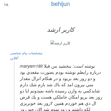
behijun
کاربر ارشد
مشخصات
پیام شخصی
آفلاين
maryam18ii نوشته است:
ببخشيد من قبلا
درباره رابطم نوشته بودم بصورت مقعدي بود
و دو روز بعد بريود و در هنكام انزال مقدار
مني بيرون امد كه باك شد بازم شك دارم
شايدكمي به وازن رسيده باشه نميدونم ايا دو
روز بعد بريو امكان حاملكي هست و يك قرص
ال دي هم خوردم همين ٢روز بعد خونريزي
لكه داشتم و زود تموم شد الان جند روز