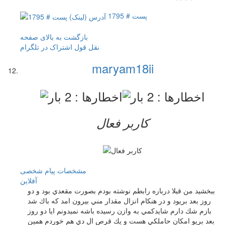
پست # 1795
بازگشت به بالای صفحه
نقل قول
اشتراک در تلگرام
maryam18ii
کاربر فعال
مشخصات
پیام شخصی
آفلاين
ببخشيد من قبلا درباره رابطم نوشته بودم بصورت مقعدي بود و دو
روز بعد بريود و در هنكام انزال مقدار مني بيرون امد كه باك شد
بازم شك دارم شايدكمي به وازن رسيده باشه نميدونم ايا دو روز
بعد بريو امكان حاملكي هست و يك قرص ال دي هم خوردم همين