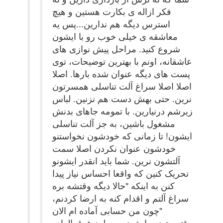
فکر ازاله ی بکارت هستین و هیچ
استرس دیگه هم ندارین...پس یه
معاشقه ی خیلی خوب رو با ایشون
شروع کنید. مراحل پیش نوازی های
عاشقانه، اونم با بهترین توضیحات، توی
پست های دیگه عنوان شده بارها. اصلا
اصلا اصلا سراغ آلت تناسلی همسرتون
نرین. حتی بهش دست هم نزنین. لباس
زیرشم درنیارین. با تمومه جاهای بدنش
مشغول باشین، به جز آلت تناسلی
ایشون! تا زمانی که خودشون نخواستنو
خودشون عنوان نکردن اصلا سمت
آلتشون نرین. شما باید انقدر ایشونو
تحریک کنین که واقعا احساس نیاز پیدا
کنن به اینکه "حالا دیگه وقتشه بره
سراغ آلتم و اقدام کنه به ارضا کردنم،
چون من حسابی آماده ام الان"
وقتی بتونین ایشونو به طرز فوق العاده