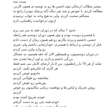
پست منه
بیشتر مطالب ارسالی توی انجمن ها رو به توصیه ی همون کاربر،
مطالعه کردم. با خودش و چند نفر دیگه (که پزشک نبودن) راجع به
مشکلم صحبت کردم. ولی به هیچ وجه به جواب نرسیدم
ازتون درخواست راهنمایی دارم
حدود 1 ساله که در دوران عقد به سر می برم
با همسرم دوست بودم و توی همون دوران دوستی هم رابطه
جنسی داشتیم و پرده بکارتم رو هم همون زمان از دست دادم
قبل از دوستی و ارتباط با همسرم، خودارضایی داشتم ولی چیزی
رو وارد واژن نمی کردم
در دوران دوستیمون، و همینطور الان که عقد هستیم، یه مشکل
بزرگی داشتم و دارم، و اون ارضا نشدن منه
شاید از هر 10 بار رابطمون، من 2 بار ارضای کامل می شم فقط
هر کاری که فکرشو بکنید، کردیم
جامونو عوض کردیم
معاشقه رو طولانی کردیم
پوزیشن رو عوض کردیم
روش تحریک و لباس ها و موقعیت زمانی مکانیمون رو عوض
کردیم
خودم شروع کننده بودم
خودم همه چی رو به دست گرفتم
خودم آلت همسرمو وارد واژنم می کنم