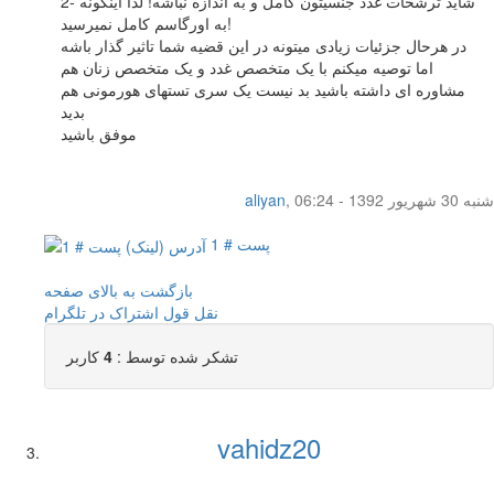
2- شاید ترشحات غدد جنسیتون کامل و به اندازه نباشه! لذا اینگونه
به اورگاسم کامل نمیرسید!
در هرحال جزئیات زیادی میتونه در این قضیه شما تاثیر گذار باشه
اما توصیه میکنم با یک متخصص غدد و یک متخصص زنان هم
مشاوره ای داشته باشید بد نیست یک سری تستهای هورمونی هم
بدید
موفق باشید
شنبه 30 شهریور 1392 - 06:24
,
aliyan
پست # 1
بازگشت به بالای صفحه
نقل قول
اشتراک در تلگرام
تشکر شده توسط :
4
کاربر
vahidz20