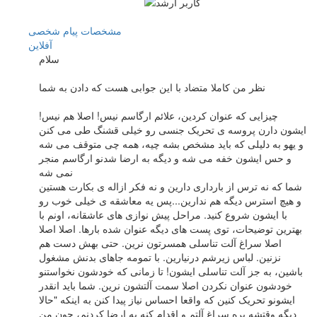
مشخصات
پیام شخصی
آفلاين
سلام
نظر من کاملا متضاد با این جوابی هست که دادن به شما
چیزایی که عنوان کردین، علائم ارگاسم نیس! اصلا هم نیس!
ایشون دارن پروسه ی تحریک جنسی رو خیلی قشنگ طی می کنن
و یهو به دلیلی که باید مشخص بشه چیه، همه چی متوقف می شه
و حس ایشون خفه می شه و دیگه به ارضا شدنو ارگاسم منجر
نمی شه
شما که نه ترس از بارداری دارین و نه فکر ازاله ی بکارت هستین
و هیچ استرس دیگه هم ندارین...پس یه معاشقه ی خیلی خوب رو
با ایشون شروع کنید. مراحل پیش نوازی های عاشقانه، اونم با
بهترین توضیحات، توی پست های دیگه عنوان شده بارها. اصلا اصلا
اصلا سراغ آلت تناسلی همسرتون نرین. حتی بهش دست هم
نزنین. لباس زیرشم درنیارین. با تمومه جاهای بدنش مشغول
باشین، به جز آلت تناسلی ایشون! تا زمانی که خودشون نخواستنو
خودشون عنوان نکردن اصلا سمت آلتشون نرین. شما باید انقدر
ایشونو تحریک کنین که واقعا احساس نیاز پیدا کنن به اینکه "حالا
دیگه وقتشه بره سراغ آلتم و اقدام کنه به ارضا کردنم، چون من