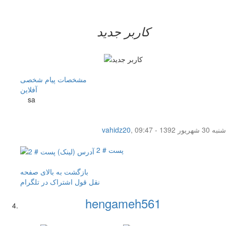
کاربر جدید
مشخصات
پیام شخصی
آفلاين
sa
شنبه 30 شهریور 1392 - 09:47
,
vahidz20
پست # 2
بازگشت به بالای صفحه
نقل قول
اشتراک در تلگرام
hengameh561