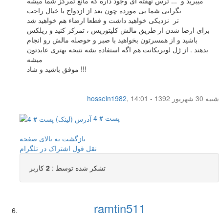
میبرید و ... ترس نهفته ای وجود داره که مانع تمرکز شما میشه
نگرانی شما بی مورده چون بعد از ازدواج با خیال راحت
تر نزدیکی خواهید داشت و قطعا ارضاء هم خواهید شد
برای ارضا شدن از طریق مالش کلیتوریس ، تمرکز کنید و ریلکس
باشید و از همسرتون بخواهید با صبر و حوصله مالش رو انجام
بدهند . از ژل لوبریکانت هم اگه استفاده بشه نتیجه بهتری عایدتون
میشه
موفق باشید و شاد !!!
شنبه 30 شهریور 1392 - 14:01
,
hossein1982
پست # 4
بازگشت به بالای صفحه
نقل قول
اشتراک در تلگرام
تشکر شده توسط :
2
کاربر
ramtin511