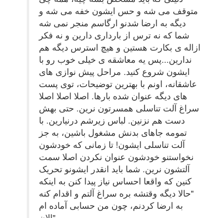
متوقف می شه و حس ایشون خفه می شه و
دیگه به ارضا شدنو ارگاسم منجر نمی شه
شما که نه ترس از بارداری دارین و نه فکر
ازاله ی بکارت هستین و هیچ استرس دیگه هم
ندارین...پس یه معاشقه ی خیلی خوب رو با
ایشون شروع کنید. مراحل پیش نوازی های
عاشقانه، اونم با بهترین توضیحات، توی پست
های دیگه عنوان شده بارها. اصلا اصلا اصلا
سراغ آلت تناسلی همسرتون نرین. حتی بهش
دست هم نزنین. لباس زیرشم درنیارین. با
تمومه جاهای بدنش مشغول باشین، به جز
آلت تناسلی ایشون! تا زمانی که خودشون
نخواستنو خودشون عنوان نکردن اصلا سمت
آلتشون نرین. شما باید انقدر ایشونو تحریک
کنین که واقعا احساس نیاز پیدا کنن به اینکه
"حالا دیگه وقتشه بره سراغ آلتم و اقدام کنه
به ارضا کردنم، چون من حسابی آماده ام
الان"