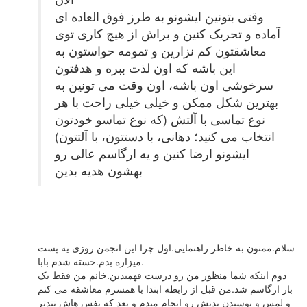
وقتی بتونین ایشونو به طرز فوق العاده ای
آماده و تحریک کنین و براش از هیچ کاری توی
معاشقتون کم نزارین و تمومه حواستون به
این باشه که اون لذت ببره و هدفتون
سرخوشی اون باشه، اون وقت می تونین به
بهترین شکل ممکن و خیلی خیلی راحت با هر
نوع تماسی با آلتش (که نوع تماسو خودتون
انتخاب می کنید؛ دهانی، با دستتون، با آلتتون)
ایشونو ارضا کنین و یه ارگاسم عالی رو
بهشون هدیه بدین
سلام.ممنون به خاطر راهنمایی.اول چرا این انجمن روزی یه پست
میزاره بدم.خسته شدم بابا.
دوم اینکه شما منظور من رو درست فهمیدین.خانم من فقط یک
بار ارگاسم شد.من قبل از رابطه ابتدا با همسرم معاشقه می کنم
و لمس و بوسیدن بدنش رو انجام میدم و بعد که نفس هاش تندتر