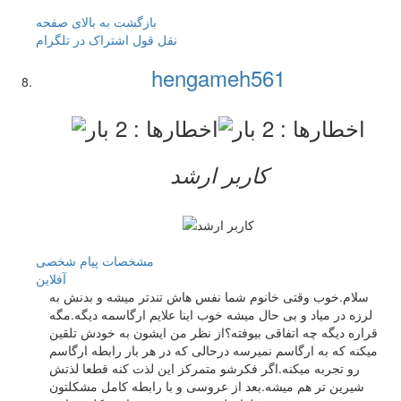
بازگشت به بالای صفحه
نقل قول
اشتراک در تلگرام
hengameh561
کاربر ارشد
مشخصات
پیام شخصی
آفلاين
سلام.خوب وقتی خانوم شما نفس هاش تندتر میشه و بدنش به
لرزه در میاد و بی حال میشه خوب اینا علایم ارگاسمه دیگه.مگه
قراره دیگه چه اتفاقی بیوفته؟از نظر من ایشون به خودش تلقین
میکنه که به ارگاسم نمیرسه درحالی که در هر بار رابطه ارگاسم
رو تجربه میکنه.اگر فکرشو متمرکز این لذت کنه قطعا لذتش
شیرین تر هم میشه.بعد از عروسی و با رابطه کامل مشکلتون