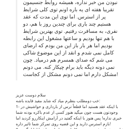
نبودن من خبر نداره، همیشه روابط جنسیمون
تقریبا هفته ای یه باره اونم توی کلی شرایط
پر از استرس. اما توی این مدت که عقد
هستیم چند باری برای چندین روز با هم، دو
نفری، به مسافرت رفتیم. توی بهترین شرایط
با هم تنها بودیم و ساعتها مشغول این رابطه
بودیم اما هر بار باز این من بودم که ارضای
کامل نمی شدم و انقد از این موضوع شاکی
می شم که صدای همسرم هم درمیاد. چون
نمی دونه دیگه باید برام چیکار کنه. می دونم
مشکل دارم اما نمی دونم مشکل از کجاست!
سلام دوست عزیز
خب دومطلب بنظرم میاد که شاید مفید فایده باشه:
1- با اینکه عقد هستید اما قطعاً ترس از بارداری و حواشیش در
وجودتون هست چون میگید هنوز کسی از عدم باکره بودنه شما
خبری نداره! پس هنوز با اینکه گفتید در آرامش اینکاررو کردید اما
بازم استرس دارید و این قضیه روی تمرکز شما تاثیر داره!