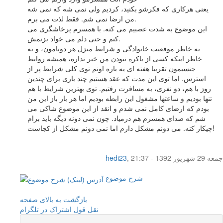
یعنی هرکاری که فکرشو بکنید، کردیم ولی نمی شه که نمی شه
من ارضا نمی شم. فقط لذت می برم.
این موضوع به شدت عصبیم می کنه. با همسرم پرخاشگری می
کنم و حتی دلم می خواد بزنمش.
به خاطر موقعیت خانوادگی و شرایط منزل هر دوتامون، و به
خاطر اینکه کسی از باکره نبودن من خبر نداره، همیشه روابط
جنسیمون تقریبا هفته ای یه باره اونم توی کلی شرایط پر از
استرس. اما توی این مدت که عقد هستیم چند باری برای چندین
روز با هم، دو نفری، به مسافرت رفتیم. توی بهترین شرایط با هم
تنها بودیم و ساعتها مشغول این رابطه بودیم اما هر بار باز این من
بودم که ارضای کامل نمی شدم و انقد از این موضوع شاکی می
شم که صدای همسرم هم درمیاد. چون نمی دونه دیگه باید برام
چیکار کنه. می دونم مشکل دارم اما نمی دونم مشکل از کجاست!
جمعه 29 شهریور 1392 - 21:37
,
hedi23
شرح موضوع
بازگشت به بالای صفحه
نقل قول
اشتراک در تلگرام