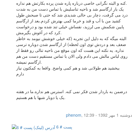
کنه و البته نگرانی خاصی درباره پاره شدن پرده بکارتش هم نداره.
یک بار ارگاسم شد و ناحیه تناسلیش با تماس دست من به شدت
درد می گرفت، دچار بی حالی شدیدی شد که حتی تا صبحش طول
کشید من با آب و قند و خرما کمی بهترش کردم.بعد از ارگاسم
پایین شکمش می لرزید، نفساش خیلی تند شده بود و درخواست
کرد که در آغوش بگیرمش.
البته میگه که به دلیل این تجربه (که خیلی خوشش نیومد به خاطر
ضعف بعد و دردش توی اون لحظه) از ارگاسم شدن دوباره ترسی
نداره. یه نکته این هست که اون موقع من ناحیه تنالی رو فقط از
روی لباس مالش می دادم ولی الان با تماس مستقیم دست من هم
ارگاسم نمیشه.
ببخشید هم طولانی شد و هم کمی واضح. واقعا به کمکتون نیاز
دارم
درضمن به باردار شدن فکر نمی کنه. استرس هم نداره.ما در هفته
یک یا دوبار شبها با هم هستیم.
دوشنبه 1 مهر 1392 - 12:39
,
phenom
پست # 6