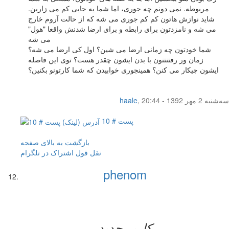
مربوطه. نمی دونم چه جوری، اما شما یه جایی کم می زارین.
شاید نوازش هاتون کم کم جوری می شه که از حالت آروم خارج
می شه و نامزدتون برای رابطه و برای ارضا شدنش واقعا "هول"
می شه
شما خودتون چه زمانی ارضا می شین؟ اول کی ارضا می شه؟
زمان ور رفتنتنون با بدن ایشون چقدر هست؟ توی این فاصله
ایشون چیکار می کنن؟ همینجوری خوابیدن که شما کارتونو بکنین؟
سه‌شنبه 2 مهر 1392 - 20:44
,
haale
پست # 10
بازگشت به بالای صفحه
نقل قول
اشتراک در تلگرام
phenom
کاربر جدید