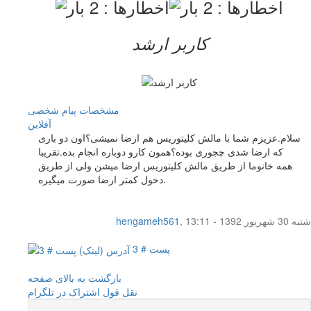
کاربر ارشد
مشخصات
پیام شخصی
آفلاين
سلام.عزیزم شما با مالش کلیتوریس هم ارضا نمیشی؟اون دو باری
که ارضا شدی چجوری بوده؟همون کارو دوباره انجام بده.تقریبا
همه خانوما از طریق مالش کلیتوریس ارضا میشن ولی از طریق
دخول کمتر ارضا صورت میگیره.
شنبه 30 شهریور 1392 - 13:11
,
hengameh561
پست # 3
بازگشت به بالای صفحه
نقل قول
اشتراک در تلگرام