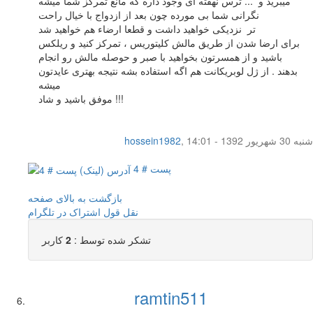
میبرید و ... ترس نهفته ای وجود داره که مانع تمرکز شما میشه
نگرانی شما بی مورده چون بعد از ازدواج با خیال راحت
تر نزدیکی خواهید داشت و قطعا ارضاء هم خواهید شد
برای ارضا شدن از طریق مالش کلیتوریس ، تمرکز کنید و ریلکس
باشید و از همسرتون بخواهید با صبر و حوصله مالش رو انجام
بدهند . از ژل لوبریکانت هم اگه استفاده بشه نتیجه بهتری عایدتون
میشه
موفق باشید و شاد !!!
شنبه 30 شهریور 1392 - 14:01
,
hossein1982
پست # 4
بازگشت به بالای صفحه
نقل قول
اشتراک در تلگرام
تشکر شده توسط :
2
کاربر
ramtin511