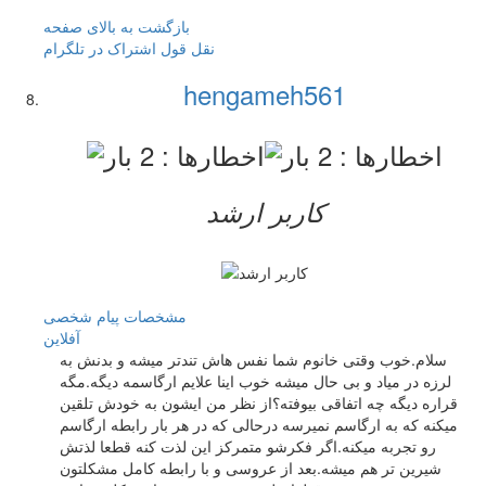
بازگشت به بالای صفحه
نقل قول
اشتراک در تلگرام
hengameh561
کاربر ارشد
مشخصات
پیام شخصی
آفلاين
سلام.خوب وقتی خانوم شما نفس هاش تندتر میشه و بدنش به
لرزه در میاد و بی حال میشه خوب اینا علایم ارگاسمه دیگه.مگه
قراره دیگه چه اتفاقی بیوفته؟از نظر من ایشون به خودش تلقین
میکنه که به ارگاسم نمیرسه درحالی که در هر بار رابطه ارگاسم
رو تجربه میکنه.اگر فکرشو متمرکز این لذت کنه قطعا لذتش
شیرین تر هم میشه.بعد از عروسی و با رابطه کامل مشکلتون