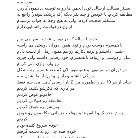
پست منه
بیشتر مطالب ارسالی توی انجمن ها رو به توصیه ی همون کاربر،
مطالعه کردم. با خودش و چند نفر دیگه (که پزشک نبودن) راجع به
مشکلم صحبت کردم. ولی به هیچ وجه به جواب نرسیدم
ازتون درخواست راهنمایی دارم
حدود 1 ساله که در دوران عقد به سر می برم
با همسرم دوست بودم و توی همون دوران دوستی هم رابطه
جنسی داشتیم و پرده بکارتم رو هم همون زمان از دست دادم
قبل از دوستی و ارتباط با همسرم، خودارضایی داشتم ولی چیزی
رو وارد واژن نمی کردم
در دوران دوستیمون، و همینطور الان که عقد هستیم، یه مشکل
بزرگی داشتم و دارم، و اون ارضا نشدن منه
شاید از هر 10 بار رابطمون، من 2 بار ارضای کامل می شم فقط
هر کاری که فکرشو بکنید، کردیم
جامونو عوض کردیم
معاشقه رو طولانی کردیم
پوزیشن رو عوض کردیم
روش تحریک و لباس ها و موقعیت زمانی مکانیمون رو عوض
کردیم
خودم شروع کننده بودم
خودم همه چی رو به دست گرفتم
خودم آلت همسرمو وارد واژنم می کنم