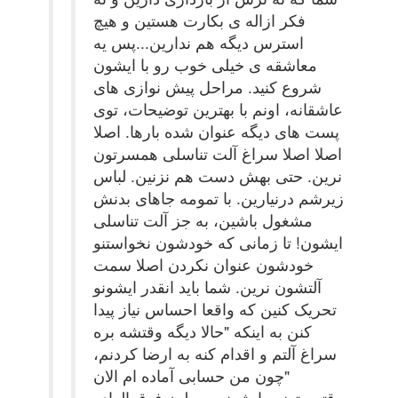
فکر ازاله ی بکارت هستین و هیچ
استرس دیگه هم ندارین...پس یه
معاشقه ی خیلی خوب رو با ایشون
شروع کنید. مراحل پیش نوازی های
عاشقانه، اونم با بهترین توضیحات، توی
پست های دیگه عنوان شده بارها. اصلا
اصلا اصلا سراغ آلت تناسلی همسرتون
نرین. حتی بهش دست هم نزنین. لباس
زیرشم درنیارین. با تمومه جاهای بدنش
مشغول باشین، به جز آلت تناسلی
ایشون! تا زمانی که خودشون نخواستنو
خودشون عنوان نکردن اصلا سمت
آلتشون نرین. شما باید انقدر ایشونو
تحریک کنین که واقعا احساس نیاز پیدا
کنن به اینکه "حالا دیگه وقتشه بره
سراغ آلتم و اقدام کنه به ارضا کردنم،
چون من حسابی آماده ام الان"
وقتی بتونین ایشونو به طرز فوق العاده