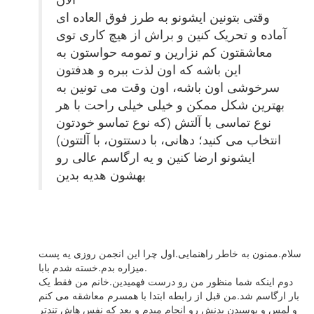
وقتی بتونین ایشونو به طرز فوق العاده ای
آماده و تحریک کنین و براش از هیچ کاری توی
معاشقتون کم نزارین و تمومه حواستون به
این باشه که اون لذت ببره و هدفتون
سرخوشی اون باشه، اون وقت می تونین به
بهترین شکل ممکن و خیلی خیلی راحت با هر
نوع تماسی با آلتش (که نوع تماسو خودتون
انتخاب می کنید؛ دهانی، با دستتون، با آلتتون)
ایشونو ارضا کنین و یه ارگاسم عالی رو
بهشون هدیه بدین
سلام.ممنون به خاطر راهنمایی.اول چرا این انجمن روزی یه پست
میزاره بدم.خسته شدم بابا.
دوم اینکه شما منظور من رو درست فهمیدین.خانم من فقط یک
بار ارگاسم شد.من قبل از رابطه ابتدا با همسرم معاشقه می کنم
و لمس و بوسیدن بدنش رو انجام میدم و بعد که نفس هاش تندتر