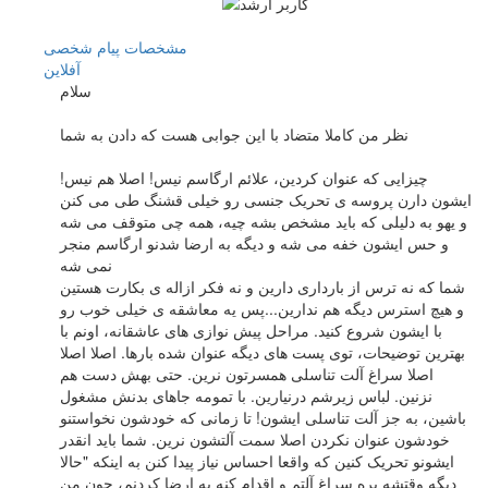
مشخصات
پیام شخصی
آفلاين
سلام
نظر من کاملا متضاد با این جوابی هست که دادن به شما
چیزایی که عنوان کردین، علائم ارگاسم نیس! اصلا هم نیس!
ایشون دارن پروسه ی تحریک جنسی رو خیلی قشنگ طی می کنن
و یهو به دلیلی که باید مشخص بشه چیه، همه چی متوقف می شه
و حس ایشون خفه می شه و دیگه به ارضا شدنو ارگاسم منجر
نمی شه
شما که نه ترس از بارداری دارین و نه فکر ازاله ی بکارت هستین
و هیچ استرس دیگه هم ندارین...پس یه معاشقه ی خیلی خوب رو
با ایشون شروع کنید. مراحل پیش نوازی های عاشقانه، اونم با
بهترین توضیحات، توی پست های دیگه عنوان شده بارها. اصلا اصلا
اصلا سراغ آلت تناسلی همسرتون نرین. حتی بهش دست هم
نزنین. لباس زیرشم درنیارین. با تمومه جاهای بدنش مشغول
باشین، به جز آلت تناسلی ایشون! تا زمانی که خودشون نخواستنو
خودشون عنوان نکردن اصلا سمت آلتشون نرین. شما باید انقدر
ایشونو تحریک کنین که واقعا احساس نیاز پیدا کنن به اینکه "حالا
دیگه وقتشه بره سراغ آلتم و اقدام کنه به ارضا کردنم، چون من