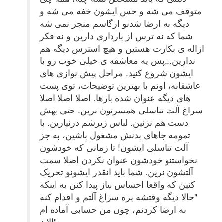
متوقف می شه و حس ایشون خفه می شه و
دیگه به ارضا شدنو ارگاسم منجر نمی شه
شما که نه ترس از بارداری دارین و نه فکر
ازاله ی بکارت هستین و هیچ استرس دیگه هم
ندارین...پس یه معاشقه ی خیلی خوب رو با
ایشون شروع کنید. مراحل پیش نوازی های
عاشقانه، اونم با بهترین توضیحات، توی پست
های دیگه عنوان شده بارها. اصلا اصلا اصلا
سراغ آلت تناسلی همسرتون نرین. حتی بهش
دست هم نزنین. لباس زیرشم درنیارین. با
تمومه جاهای بدنش مشغول باشین، به جز
آلت تناسلی ایشون! تا زمانی که خودشون
نخواستنو خودشون عنوان نکردن اصلا سمت
آلتشون نرین. شما باید انقدر ایشونو تحریک
کنین که واقعا احساس نیاز پیدا کنن به اینکه
"حالا دیگه وقتشه بره سراغ آلتم و اقدام کنه
به ارضا کردنم، چون من حسابی آماده ام
الان"