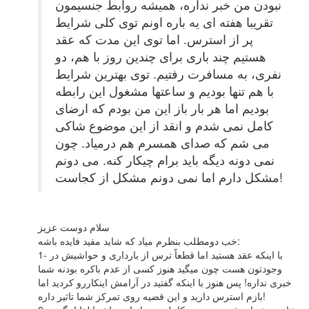
نبودن من خبر نداره، همیشه روابط جنسیمون
تقریبا هفته ای یه باره اونم توی کلی شرایط
پر از استرس. اما توی این مدت که عقد
هستیم چند باری برای چندین روز با هم، دو
نفری، به مسافرت رفتیم. توی بهترین شرایط
با هم تنها بودیم و ساعتها مشغول این رابطه
بودیم اما هر بار باز این من بودم که ارضای
کامل نمی شدم و انقد از این موضوع شاکی
می شم که صدای همسرم هم درمیاد. چون
نمی دونه دیگه باید برام چیکار کنه. می دونم
مشکل دارم اما نمی دونم مشکل از کجاست!
سلام دوست عزیز
خب دومطلب بنظرم میاد که شاید مفید فایده باشه:
1- با اینکه عقد هستید اما قطعاً ترس از بارداری و حواشیش در
وجودتون هست چون میگید هنوز کسی از عدم باکره بودنه شما
خبری نداره! پس هنوز با اینکه گفتید در آرامش اینکاررو کردید اما
بازم استرس دارید و این قضیه روی تمرکز شما تاثیر داره!