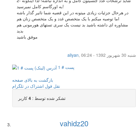
2- شاید ترشحات غدد جنسیتون کامل و به اندازه نباشه! لذا اینگونه
به اورگاسم کامل نمیرسید!
در هرحال جزئیات زیادی میتونه در این قضیه شما تاثیر گذار باشه
اما توصیه میکنم با یک متخصص غدد و یک متخصص زنان هم
مشاوره ای داشته باشید بد نیست یک سری تستهای هورمونی هم
بدید
موفق باشید
شنبه 30 شهریور 1392 - 06:24
,
aliyan
پست # 1
بازگشت به بالای صفحه
نقل قول
اشتراک در تلگرام
تشکر شده توسط :
4
کاربر
vahidz20