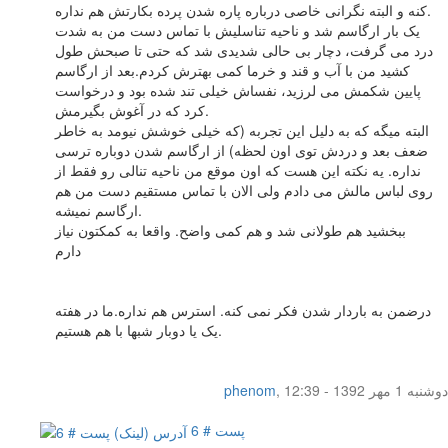
کنه و البته نگرانی خاصی درباره پاره شدن پرده بکارتش هم نداره.
یک بار ارگاسم شد و ناحیه تناسلیش با تماس دست من به شدت
درد می گرفت، دچار بی حالی شدیدی شد که حتی تا صبحش طول
کشید من با آب و قند و خرما کمی بهترش کردم.بعد از ارگاسم
پایین شکمش می لرزید، نفساش خیلی تند شده بود و درخواست
کرد که در آغوش بگیرمش.
البته میگه که به دلیل این تجربه (که خیلی خوشش نیومد به خاطر
ضعف بعد و دردش توی اون لحظه) از ارگاسم شدن دوباره ترسی
نداره. یه نکته این هست که اون موقع من ناحیه تنالی رو فقط از
روی لباس مالش می دادم ولی الان با تماس مستقیم دست من هم
ارگاسم نمیشه.
ببخشید هم طولانی شد و هم کمی واضح. واقعا به کمکتون نیاز
دارم
درضمن به باردار شدن فکر نمی کنه. استرس هم نداره.ما در هفته
یک یا دوبار شبها با هم هستیم.
دوشنبه 1 مهر 1392 - 12:39
,
phenom
پست # 6