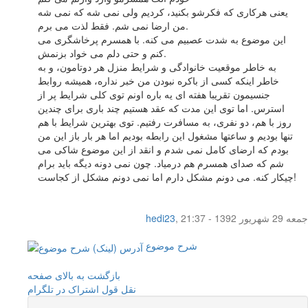
یعنی هرکاری که فکرشو بکنید، کردیم ولی نمی شه که نمی شه
من ارضا نمی شم. فقط لذت می برم.
این موضوع به شدت عصبیم می کنه. با همسرم پرخاشگری می
کنم و حتی دلم می خواد بزنمش.
به خاطر موقعیت خانوادگی و شرایط منزل هر دوتامون، و به
خاطر اینکه کسی از باکره نبودن من خبر نداره، همیشه روابط
جنسیمون تقریبا هفته ای یه باره اونم توی کلی شرایط پر از
استرس. اما توی این مدت که عقد هستیم چند باری برای چندین
روز با هم، دو نفری، به مسافرت رفتیم. توی بهترین شرایط با هم
تنها بودیم و ساعتها مشغول این رابطه بودیم اما هر بار باز این من
بودم که ارضای کامل نمی شدم و انقد از این موضوع شاکی می
شم که صدای همسرم هم درمیاد. چون نمی دونه دیگه باید برام
چیکار کنه. می دونم مشکل دارم اما نمی دونم مشکل از کجاست!
جمعه 29 شهریور 1392 - 21:37
,
hedi23
شرح موضوع
بازگشت به بالای صفحه
نقل قول
اشتراک در تلگرام