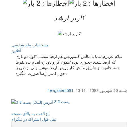
کاربر ارشد
مشخصات
پیام شخصی
آفلاين
سلام.عزیزم شما با مالش کلیتوریس هم ارضا نمیشی؟اون دو باری
که ارضا شدی چجوری بوده؟همون کارو دوباره انجام بده.تقریبا
همه خانوما از طریق مالش کلیتوریس ارضا میشن ولی از طریق
دخول کمتر ارضا صورت میگیره.
شنبه 30 شهریور 1392 - 13:11
,
hengameh561
پست # 3
بازگشت به بالای صفحه
نقل قول
اشتراک در تلگرام