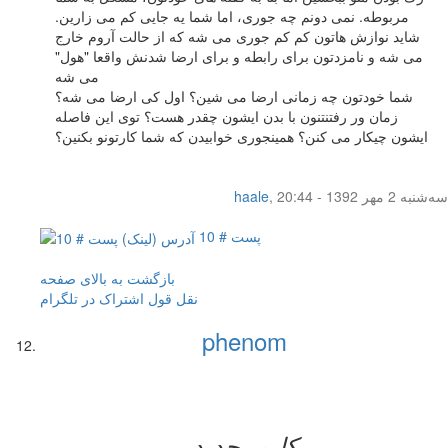
مربوطه. نمی دونم چه جوری، اما شما یه جایی کم می زارین.
شاید نوازش هاتون کم کم جوری می شه که از حالت آروم خارج
می شه و نامزدتون برای رابطه و برای ارضا شدنش واقعا "هول"
می شه
شما خودتون چه زمانی ارضا می شین؟ اول کی ارضا می شه؟
زمان ور رفتنتنون با بدن ایشون چقدر هست؟ توی این فاصله
ایشون چیکار می کنن؟ همینجوری خوابیدن که شما کارتونو بکنین؟
سه‌شنبه 2 مهر 1392 - 20:44
,
haale
پست # 10
بازگشت به بالای صفحه
نقل قول
اشتراک در تلگرام
phenom
کاربر جدید