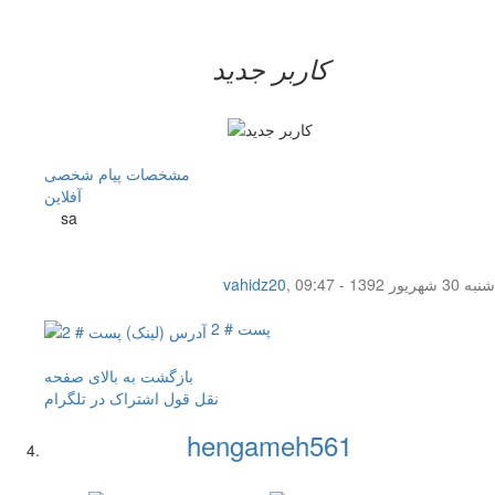
کاربر جدید
مشخصات
پیام شخصی
آفلاين
sa
شنبه 30 شهریور 1392 - 09:47
,
vahidz20
پست # 2
بازگشت به بالای صفحه
نقل قول
اشتراک در تلگرام
hengameh561