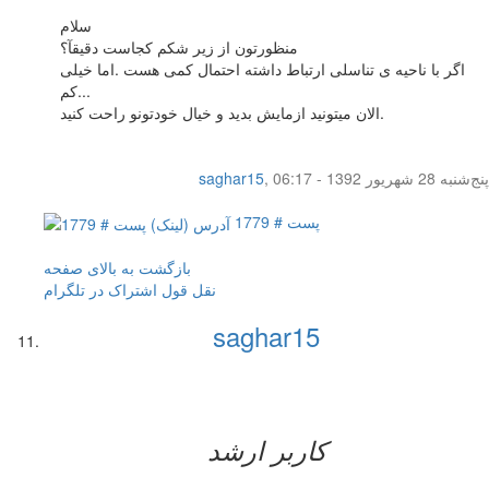
سلام
منظورتون از زیر شکم کجاست دقیقآ؟
اگر با ناحیه ی تناسلی ارتباط داشته احتمال کمی هست .اما خیلی
کم...
الان میتونید ازمایش بدید و خیال خودتونو راحت کنید.
پنج‌شنبه 28 شهریور 1392 - 06:17
,
saghar15
پست # 1779
بازگشت به بالای صفحه
نقل قول
اشتراک در تلگرام
saghar15
کاربر ارشد