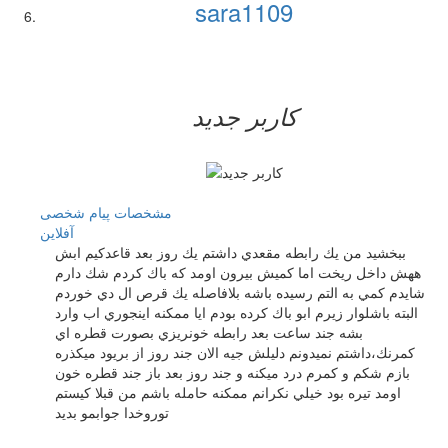
sara1109
کاربر جدید
مشخصات
پیام شخصی
آفلاين
ببخشيد من يك رابطه مقعدي داشتم يك روز بعد قاعدكيم ابش
ههش داخل ريخت اما كميش بيرون اومد كه باك كردم شك دارم
شايدم كمي به التم رسيده باشه بلافاصله يك قرص ال دي خوردم
البته باشلوار زيرم ابو باك كرده بودم ايا ممكنه اينجوري اب وارد
بشه جند ساعت بعد رابطه خونريزي بصورت قطره اي
كمرنك،داشتم نميدونم دليلش جيه الان جند روز از بريود ميكذره
بازم شكم و كمرم درد ميكنه و جند روز بعد باز جند قطره خون
اومد تيره بود خيلي نكرانم ممكنه حامله باشم من قبلا كيستم
توروخدا جوابمو بديد