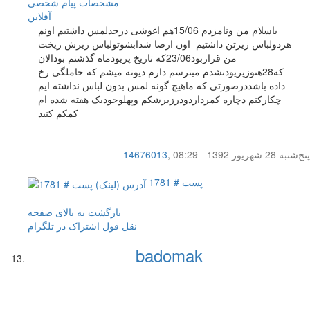
مشخصات
پیام شخصی
آفلاين
باسلام من ونامزدم 15/06هم اغوشی درحدلمس داشتیم اونم
هردولباس زیرتن داشتیم اون ارضا شدابشوتولباس زیرش ریخت
من قراربود23/06که تاریخ پریودماه گذشتم بودالان
که28هنوزپریودنشدم میترسم دارم دیونه میشم که حاملگی رخ
داده باشددرصورتی که ماهیچ گونه لمس بدون لباس نداشته ایم
چکارکنم دچاره کمرداردودرزیرشکم وپهلوحودیک هفته شده ام
کمکم کنید
پنج‌شنبه 28 شهریور 1392 - 08:29
,
14676013
پست # 1781
بازگشت به بالای صفحه
نقل قول
اشتراک در تلگرام
badomak