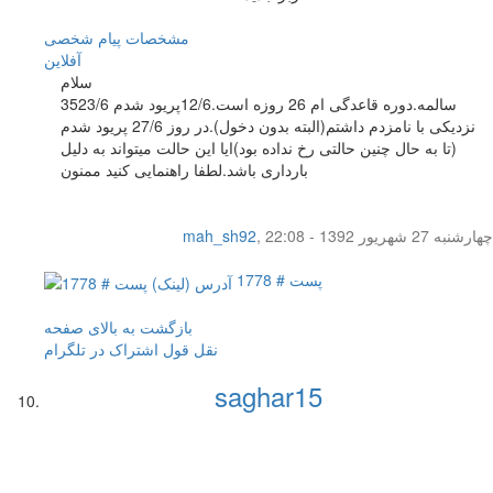
مشخصات
پیام شخصی
آفلاين
سلام
35سالمه.دوره قاعدگی ام 26 روزه است.12/6پریود شدم 23/6
نزدیکی با نامزدم داشتم(البته بدون دخول).در روز 27/6 پریود شدم
(تا به حال چنین حالتی رخ نداده بود)ایا این حالت میتواند به دلیل
بارداری باشد.لطفا راهنمایی کنید ممنون
چهار‌شنبه 27 شهریور 1392 - 22:08
,
mah_sh92
پست # 1778
بازگشت به بالای صفحه
نقل قول
اشتراک در تلگرام
saghar15