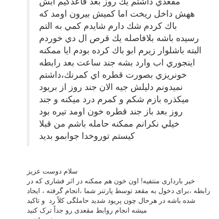
مقعدي داشتم يك روز بعد قاعدكيم ابش
ههش داخل ريخت اما كميش بيرون اومد كه
باك كردم شك دارم شايدم كمي به التم
رسيده باشه بلافاصله يك قرص ال دي خوردم
البته باشلوار زيرم ابو باك كرده بودم ايا ممكنه
اينجوري اب وارد بشه جند ساعت بعد رابطه
خونريزي بصورت قطره اي كمرنك،داشتم
نميدونم دليلش جيه الان جند روز از بريود
ميكذره بازم شكم و كمرم درد ميكنه و جند
روز بعد باز جند قطره خون اومد تيره بود
خيلي نكرانم ممكنه حامله باشم من قبلا
كيستم توروخدا جوابمو بديد
سلام دوست عزیز
خیر بارداری منتفیه! اون خون هم ممکنه در اثر فشاری که در
رابطه ،برای دخول به مقعد توسط پارتنر شما ،انجام گرفته ، ایجاد
شده باشه در هرحال چون پریود شدید حاملگی کلاً رد و تاکید
میشه انجام روابط مقعدی رو جداً ترک کنید