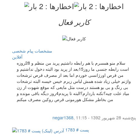
کاربر فعال
مشخصات
پیام شخصی
آفلاين
سلام منو همسرم با هم رابطه داشتیم پرید من منظم و 28روزه
است رابطه جنسی ما روز15بعد از پرید بود البته دخول نداشتیم و
من قرص اورژانسی خوردم اما بعد از مصرف قرص ترشحات
واژنم خیلی زیاد شده همش لباس زیرم خیس خیسه البته ترشحات
بی رنگ و بی بو هستند درست مثل مایعی که موقع شهوت از زن
میاد علت چیه؟نکنه باردارم؟البته تا پریدم4روز دیگه باقی مونده و
من بخاطر مشکل هورمونی قرص روکین مصرف میکنم
پنج‌شنبه 28 شهریور 1392 - 11:15
,
negar1368
پست # 1783