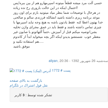
حسی آلت مرد میشه قطعاً میتونه اسپرمهارو هم از بین ببره!پس
احتمال اینکه در این حالت باروری رخ نده زیاده!
در هرحال با توضیحات شما بنظر میاد میتونید بازم برای اون روز
موعد برنامه ریزی داشته باشید انشالله فرزندی سالم و صالحی
خدا بهتون اعطا کنه فقط یادتون باشه به هیچ وجه نباید اسپرمها با
چیزی تماس داشته باشند و فقط باید در عمق مجرای واژن تخلیه
بشن!توصیه میکنم قبل از آمیزش ،حتماً آلتهاتونو با صابون غیر
معطر خوب شستشو بدیدو اینکه اگر بچه میخواید ابداً از کاندوم
هم استفاده نکنید و.....
موفق باشید
سه‌شنبه 26 شهریور 1392 - 20:36
,
aliyan
پست # 1772
بازگشت به بالای صفحه
نقل قول
اشتراک در تلگرام
تشکر شده توسط :
3
کاربر