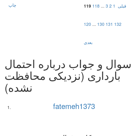
چاپ
قبلی
1
2
3
...
118
119
120
...
130
131
132
بعدی
سوال و جواب درباره احتمال
بارداری (نزدیکی محافظت
نشده)
fatemeh1373