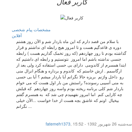
کاربر فعال
مشخصات
پیام شخصی
آفلاين
با سلام من قصد دارم که این ماه باردار شم و الآن روز هشتم
دوره ی قاعدگیم هست و تا امروز هیچ رابطه ای نداشتم و قرار
گذاشته بودم تا روز چهاردهم (که روز تخمک گذاریم هست ) رابطه
جنسی نداشته باشم اما امروز نتونستیم و رابطه ای داشتیم که
ابتدا همسرم از کاندومی دارای بی حسی استفاده کرد ولی بعد از
ارگاسمم . ازش خاستم که کاندوم و برداره و هنگام انزال منی
رو داخل واژنم بریزه حالا نگرانم آیا باردار میشم ؟ آیا بی حسی
به منی آسیبی رسونده؟ راستش من بار اول هست که می خوام
باردار شم کلی برنامه ریخته بودم واسه روز چهاردهم که قبلش
چه کارایی کنم اما امروز نفهمیدم چی شد که به همسرم گفتم
بیخیال اونم که عاشق بچه هست از خدا خواست ...الآن خیلی
نگرانم ...
سه‌شنبه 26 شهریور 1392 - 15:52
,
fatemeh1373