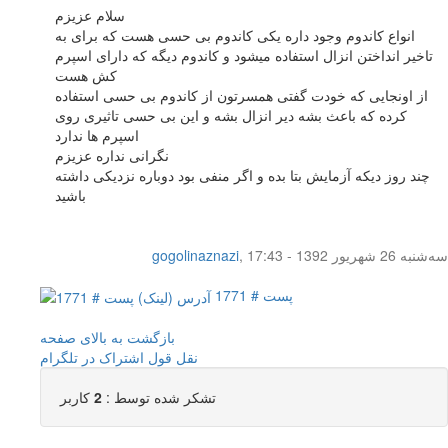
سلام عزیزم
انواع کاندوم وجود داره یکی کاندوم بی حسی هست که برای به
تاخیر انداختن انزال استفاده میشود و کاندوم دیگه که دارای اسپرم
کش هست
از اونجایی که خودت گفتی همسرتون از کاندوم بی حسی استفاده
کرده که باعث بشه دیر انزال بشه و این بی حسی تاثیری روی
اسپرم ها ندارد
نگرانی نداره عزیزم
چند روز دیکه آزمایش بتا بده و اگر منفی بود دوباره نزدیکی داشته
باشید
سه‌شنبه 26 شهریور 1392 - 17:43
,
gogolinaznazi
پست # 1771
بازگشت به بالای صفحه
نقل قول
اشتراک در تلگرام
تشکر شده توسط :
2
کاربر