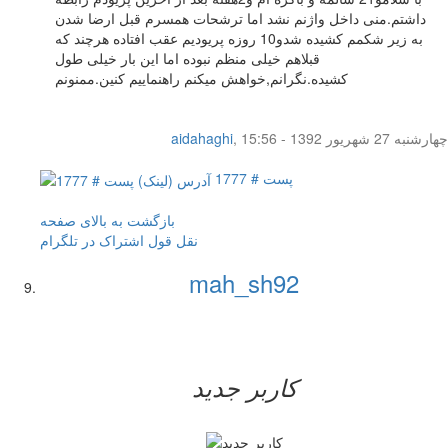
داشتم.منی داخل واژنم نشد اما ترشحات همسرم قبل ارضا شدن
به زیر شکمم کشیده شدو10 روزه پریودیم عقب افتاده هرچند که
قبلاهم خیلی منظم نبوده اما این بار خیلی طول
کشیده.نگرانم,خواهش میکنم راهنماییم کنین.ممنونم
چهار‌شنبه 27 شهریور 1392 - 15:56
,
aidahaghi
پست # 1777
بازگشت به بالای صفحه
نقل قول
اشتراک در تلگرام
mah_sh92
کاربر جدید