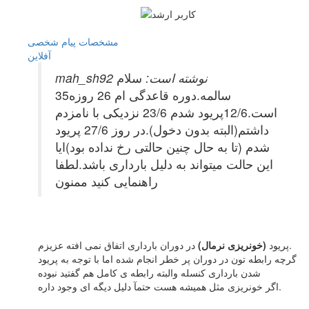
مشخصات
پیام شخصی
آفلاين
mah_sh92 نوشته است:
سلام
35سالمه.دوره قاعدگی ام 26 روزه
است.12/6پریود شدم 23/6 نزدیکی با نامزدم
داشتم(البته بدون دخول).در روز 27/6 پریود
شدم (تا به حال چنین حالتی رخ نداده بود)ایا
این حالت میتواند به دلیل بارداری باشد.لطفا
راهنمایی کنید ممنون
در دوران بارداری اتفاق نمی افته عزیزم.
پریود
(خونریزی نرمال)
گرچه رابطه تون در دوران پر خطر انجام شده اما با توجه به پریود
شدن بارداری کنسله والبته رابطه ی کامل هم گفتید نبوده
اگر خونریزی مثل همیشه هست حتمآ دلیل دیگه ای وجود داره.