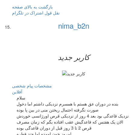
بازگشت به بالای صفحه
نقل قول
اشتراک در تلگرام
nima_b2n
کاربر جدید
مشخصات
پیام شخصی
آفلاين
سلام
بنده در دوران عق هستم با همسرم نزدیکی داشتم اما دخول
صورت نگرفته احتمال ریختن منی در بین پا بوده
نزدیک قاعدگی بود بعد 4 روز از نزدیکی قرص اورژانسی خوردش
الان یک هفتس که قاعدگیش عقب افتاده بگم که زمان مصرف
قرص 2 تا 3 روز قبل از دوران قاعدگی بوده
امروز خون اومده اما چند قطره