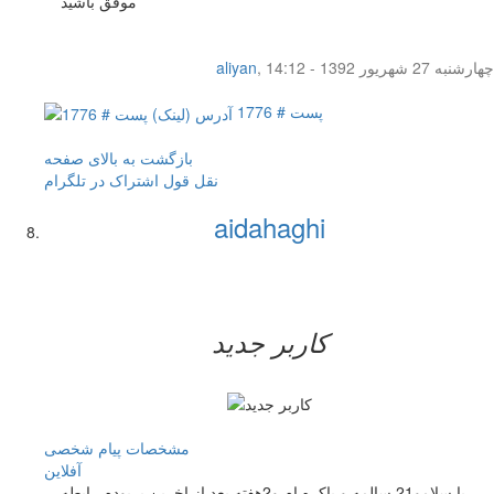
موفق باشید
چهار‌شنبه 27 شهریور 1392 - 14:12
,
aliyan
پست # 1776
بازگشت به بالای صفحه
نقل قول
اشتراک در تلگرام
aidahaghi
کاربر جدید
مشخصات
پیام شخصی
آفلاين
با سلامو21 سالمه و باکره ام و2هفته بعد از اخرین پریودم رابطه