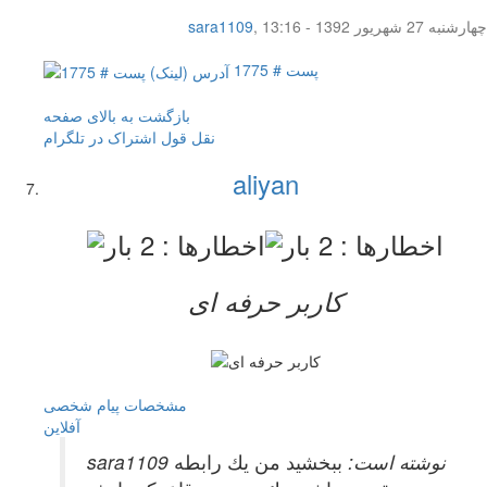
چهار‌شنبه 27 شهریور 1392 - 13:16
,
sara1109
پست # 1775
بازگشت به بالای صفحه
نقل قول
اشتراک در تلگرام
aliyan
کاربر حرفه ای
مشخصات
پیام شخصی
آفلاين
sara1109 نوشته است:
ببخشيد من يك رابطه