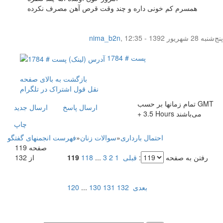
همسرم کم خونی داره و چند وقت قرص آهن مصرف نکرده
پنج‌شنبه 28 شهریور 1392 - 12:35
,
nima_b2n
پست # 1784
بازگشت به بالای صفحه
نقل قول
اشتراک در تلگرام
تمام زمانها بر حسب GMT
ارسال پاسخ
ارسال جديد
+ 3.5 Hours می‌باشند
چاپ
احتمال بارداری
»
سوالات زنان
»
فهرست انجمنهای گفتگو
صفحه 119
رفتن به صفحه
:
قبلی
1
2
3
...
118
119
از 132
بعدی
132
131
130
...
120