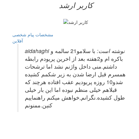
کاربر ارشد
مشخصات
پیام شخصی
آفلاين
aidahaghi نوشته است:
با سلامو21 سالمه و
باکره ام و2هفته بعد از اخرین پریودم رابطه
داشتم.منی داخل واژنم نشد اما ترشحات
همسرم قبل ارضا شدن به زیر شکمم کشیده
شدو10 روزه پریودیم عقب افتاده هرچند که
قبلاهم خیلی منظم نبوده اما این بار خیلی
طول کشیده.نگرانم,خواهش میکنم راهنماییم
کنین.ممنونم