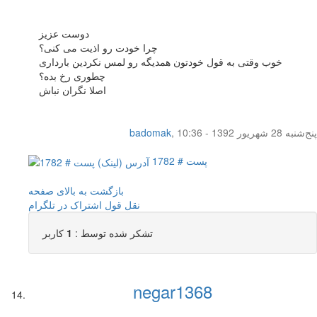
دوست عزیز
چرا خودت رو اذیت می کنی؟
خوب وقتی به قول خودتون همدیگه رو لمس نکردین بارداری
چطوری رخ بده؟
اصلا نگران نباش
پنج‌شنبه 28 شهریور 1392 - 10:36
,
badomak
پست # 1782
بازگشت به بالای صفحه
نقل قول
اشتراک در تلگرام
تشکر شده توسط :
1
کاربر
negar1368