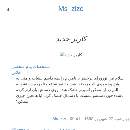
Ms_zizo
کاربر جدید
مشخصات
پیام شخصی
آفلاين
سلام من توروزای پرخطر با نامزدم رابطه داشم پیشاب و منی به
هیچ وجه روی الت ریخته نشد بعد نیم ساعت نامزدم دستشو به
التم زد ایا ممکن اسپرم خشک شده روی دستش باردارم کرده
باشه؟چون دستشو نشست با دسمال خشک کرد، ایا همچین چیزی
ممکن؟
چهار‌شنبه 27 شهریور 1392 - 00:41
,
Ms_zizo
پست # 1773