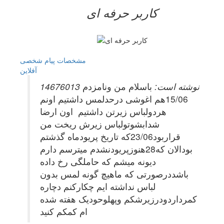
کاربر حرفه ای
مشخصات
پیام شخصی
آفلاين
14676013 نوشته است:
باسلام من ونامزدم
15/06هم اغوشی درحدلمس داشتیم اونم
هردولباس زیرتن داشتیم اون ارضا
شدابشوتولباس زیرش ریخت من
قراربود23/06که تاریخ پریودماه گذشتم
بودالان که28هنوزپریودنشدم میترسم دارم
دیونه میشم که حاملگی رخ داده
باشددرصورتی که ماهیچ گونه لمس بدون
لباس نداشته ایم چکارکنم دچاره
کمرداردودرزیرشکم وپهلوحودیک هفته شده
ام کمکم کنید