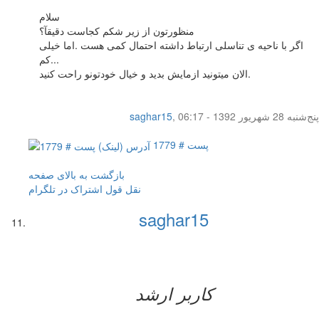
سلام
منظورتون از زیر شکم کجاست دقیقآ؟
اگر با ناحیه ی تناسلی ارتباط داشته احتمال کمی هست .اما خیلی
کم...
الان میتونید ازمایش بدید و خیال خودتونو راحت کنید.
پنج‌شنبه 28 شهریور 1392 - 06:17
,
saghar15
پست # 1779
بازگشت به بالای صفحه
نقل قول
اشتراک در تلگرام
saghar15
کاربر ارشد