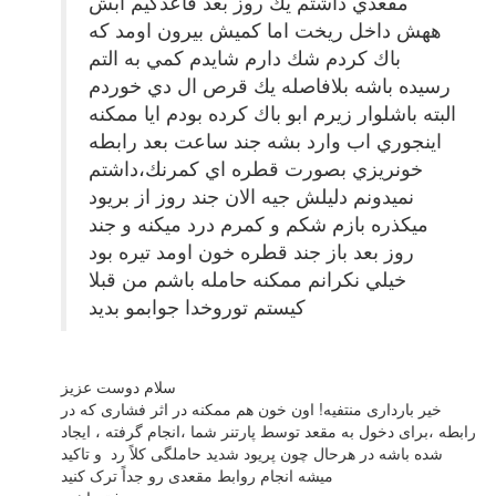
مقعدي داشتم يك روز بعد قاعدكيم ابش
ههش داخل ريخت اما كميش بيرون اومد كه
باك كردم شك دارم شايدم كمي به التم
رسيده باشه بلافاصله يك قرص ال دي خوردم
البته باشلوار زيرم ابو باك كرده بودم ايا ممكنه
اينجوري اب وارد بشه جند ساعت بعد رابطه
خونريزي بصورت قطره اي كمرنك،داشتم
نميدونم دليلش جيه الان جند روز از بريود
ميكذره بازم شكم و كمرم درد ميكنه و جند
روز بعد باز جند قطره خون اومد تيره بود
خيلي نكرانم ممكنه حامله باشم من قبلا
كيستم توروخدا جوابمو بديد
سلام دوست عزیز
خیر بارداری منتفیه! اون خون هم ممکنه در اثر فشاری که در
رابطه ،برای دخول به مقعد توسط پارتنر شما ،انجام گرفته ، ایجاد
شده باشه در هرحال چون پریود شدید حاملگی کلاً رد و تاکید
میشه انجام روابط مقعدی رو جداً ترک کنید