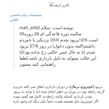
مشخصات
پیام شخصی
آفلاين
mah_sh92 نوشته است:
سلام
35سالمه.دوره قاعدگی ام 26 روزه
است.12/6پریود شدم 23/6 نزدیکی با نامزدم
داشتم(البته بدون دخول).در روز 27/6 پریود
شدم (تا به حال چنین حالتی رخ نداده بود)ایا
این حالت میتواند به دلیل بارداری باشد.لطفا
راهنمایی کنید ممنون
در دوران بارداری اتفاق نمی افته عزیزم.
پریود
(خونریزی نرمال)
گرچه رابطه تون در دوران پر خطر انجام شده اما با توجه به پریود
شدن بارداری کنسله والبته رابطه ی کامل هم گفتید نبوده
اگر خونریزی مثل همیشه هست حتمآ دلیل دیگه ای وجود داره.