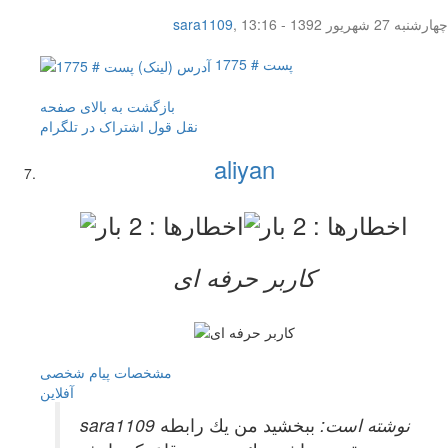
چهار‌شنبه 27 شهریور 1392 - 13:16
,
sara1109
پست # 1775
بازگشت به بالای صفحه
نقل قول
اشتراک در تلگرام
aliyan
کاربر حرفه ای
مشخصات
پیام شخصی
آفلاين
sara1109 نوشته است:
ببخشيد من يك رابطه