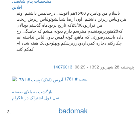
مشخصات
پیام شخصی
آفلاين
باسلام من ونامزدم 15/06هم اغوشی درحدلمس داشتیم اونم
هردولباس زیرتن داشتیم اون ارضا شدابشوتولباس زیرش ریخت
من قراربود23/06که تاریخ پریودماه گذشتم بودالان
که28هنوزپریودنشدم میترسم دارم دیونه میشم که حاملگی رخ
داده باشددرصورتی که ماهیچ گونه لمس بدون لباس نداشته ایم
چکارکنم دچاره کمرداردودرزیرشکم وپهلوحودیک هفته شده ام
کمکم کنید
پنج‌شنبه 28 شهریور 1392 - 08:29
,
14676013
پست # 1781
بازگشت به بالای صفحه
نقل قول
اشتراک در تلگرام
badomak