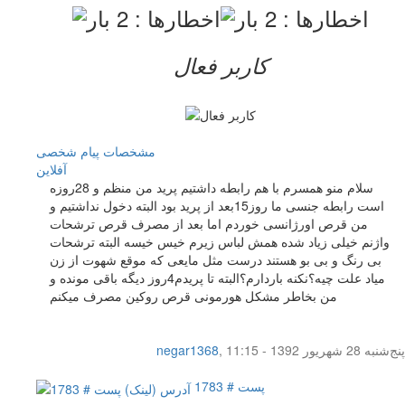
کاربر فعال
مشخصات
پیام شخصی
آفلاين
سلام منو همسرم با هم رابطه داشتیم پرید من منظم و 28روزه
است رابطه جنسی ما روز15بعد از پرید بود البته دخول نداشتیم و
من قرص اورژانسی خوردم اما بعد از مصرف قرص ترشحات
واژنم خیلی زیاد شده همش لباس زیرم خیس خیسه البته ترشحات
بی رنگ و بی بو هستند درست مثل مایعی که موقع شهوت از زن
میاد علت چیه؟نکنه باردارم؟البته تا پریدم4روز دیگه باقی مونده و
من بخاطر مشکل هورمونی قرص روکین مصرف میکنم
پنج‌شنبه 28 شهریور 1392 - 11:15
,
negar1368
پست # 1783