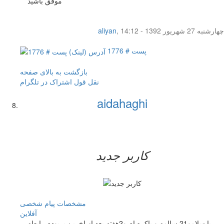
موفق باشید
چهار‌شنبه 27 شهریور 1392 - 14:12
,
aliyan
پست # 1776
بازگشت به بالای صفحه
نقل قول
اشتراک در تلگرام
aidahaghi
کاربر جدید
مشخصات
پیام شخصی
آفلاين
با سلامو21 سالمه و باکره ام و2هفته بعد از اخرین پریودم رابطه