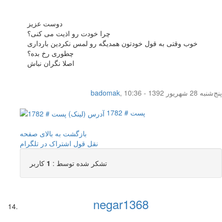
دوست عزیز
چرا خودت رو اذیت می کنی؟
خوب وقتی به قول خودتون همدیگه رو لمس نکردین بارداری
چطوری رخ بده؟
اصلا نگران نباش
پنج‌شنبه 28 شهریور 1392 - 10:36
,
badomak
پست # 1782
بازگشت به بالای صفحه
نقل قول
اشتراک در تلگرام
تشکر شده توسط :
1
کاربر
negar1368