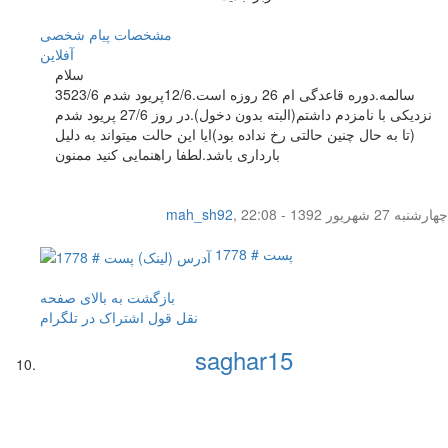
مشخصات
پیام شخصی
آفلاين
سلام
35سالمه.دوره قاعدگی ام 26 روزه است.12/6پریود شدم 23/6
نزدیکی با نامزدم داشتم(البته بدون دخول).در روز 27/6 پریود شدم
(تا به حال چنین حالتی رخ نداده بود)ایا این حالت میتواند به دلیل
بارداری باشد.لطفا راهنمایی کنید ممنون
چهار‌شنبه 27 شهریور 1392 - 22:08
,
mah_sh92
پست # 1778
بازگشت به بالای صفحه
نقل قول
اشتراک در تلگرام
saghar15