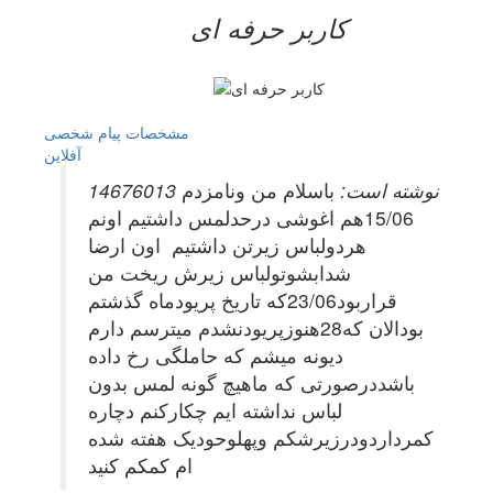
کاربر حرفه ای
مشخصات
پیام شخصی
آفلاين
14676013 نوشته است:
باسلام من ونامزدم
15/06هم اغوشی درحدلمس داشتیم اونم
هردولباس زیرتن داشتیم اون ارضا
شدابشوتولباس زیرش ریخت من
قراربود23/06که تاریخ پریودماه گذشتم
بودالان که28هنوزپریودنشدم میترسم دارم
دیونه میشم که حاملگی رخ داده
باشددرصورتی که ماهیچ گونه لمس بدون
لباس نداشته ایم چکارکنم دچاره
کمرداردودرزیرشکم وپهلوحودیک هفته شده
ام کمکم کنید