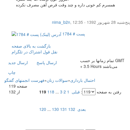
همسرم کم خونی داره و چند وقت قرص آهن مصرف نکرده
پنج‌شنبه 28 شهریور 1392 - 12:35
,
nima_b2n
پست # 1784
بازگشت به بالای صفحه
نقل قول
اشتراک در تلگرام
تمام زمانها بر حسب GMT
ارسال پاسخ
ارسال جديد
+ 3.5 Hours می‌باشند
چاپ
احتمال بارداری
»
سوالات زنان
»
فهرست انجمنهای گفتگو
صفحه 119
رفتن به صفحه
:
قبلی
1
2
3
...
118
119
از 132
بعدی
132
131
130
...
120