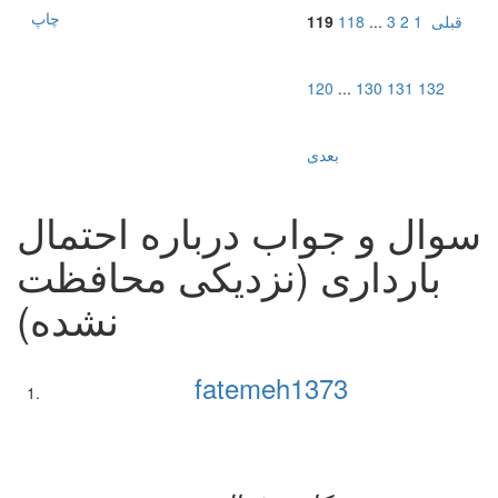
چاپ
قبلی
1
2
3
...
118
119
120
...
130
131
132
بعدی
سوال و جواب درباره احتمال
بارداری (نزدیکی محافظت
نشده)
fatemeh1373