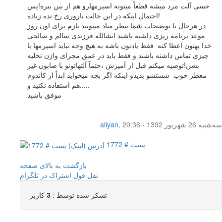
حسی آلت مرد میشه قطعاً میتونه اسپرمهارو هم از بین ببره!پس
احتمال اینکه در این حالت باروری رخ نده زیاده!
در هرحال با توضیحات شما بنظر میاد میتونید بازم برای اون روز
موعد برنامه ریزی داشته باشید انشالله فرزندی سالم و صالحی
خدا بهتون اعطا کنه فقط یادتون باشه به هیچ وجه نباید اسپرمها با
چیزی تماس داشته باشند و فقط باید در عمق مجرای واژن تخلیه
بشن!توصیه میکنم قبل از آمیزش ،حتماً آلتهاتونو با صابون غیر
معطر خوب شستشو بدیدو اینکه اگر بچه میخواید ابداً از کاندوم
هم استفاده نکنید و.....
موفق باشید
سه‌شنبه 26 شهریور 1392 - 20:36
,
aliyan
پست # 1772
بازگشت به بالای صفحه
نقل قول
اشتراک در تلگرام
تشکر شده توسط :
3
کاربر