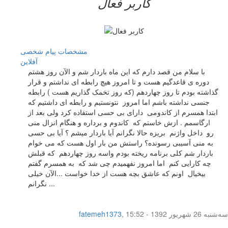
کاربر فعال
مشخصات
پیام شخصی
آفلاين
با سلام من قصد دارم که این ماه باردار شم و الآن روز هشتم
دوره ی قاعدگیم هست و تا امروز هیچ رابطه ای نداشتم و قرار
گذاشته بودم تا روز چهاردهم (که روز تخمک گذاریم هست ) رابطه
جنسی نداشته باشم اما امروز نتونستیم و رابطه ای داشتیم که
ابتدا همسرم از کاندومی دارای بی حسی استفاده کرد ولی بعد از
ارگاسمم . ازش خاستم که کاندوم و برداره و هنگام انزال منی
رو داخل واژنم بریزه حالا نگرانم آیا باردار میشم ؟ آیا بی حسی
به منی آسیبی رسونده؟ راستش من بار اول هست که می خوام
باردار شم کلی برنامه ریخته بودم واسه روز چهاردهم که قبلش
چه کارایی کنم اما امروز نفهمیدم چی شد که به همسرم گفتم
بیخیال اونم که عاشق بچه هست از خدا خواست ...الآن خیلی
نگرانم ...
سه‌شنبه 26 شهریور 1392 - 15:52
,
fatemeh1373