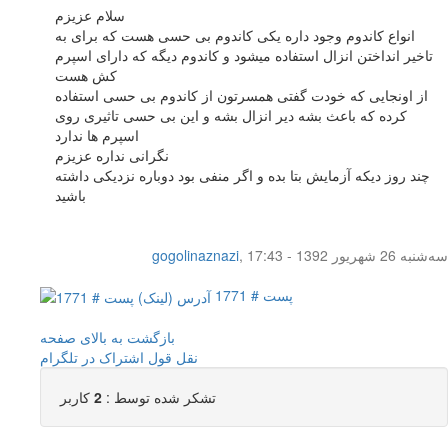
سلام عزیزم
انواع کاندوم وجود داره یکی کاندوم بی حسی هست که برای به
تاخیر انداختن انزال استفاده میشود و کاندوم دیگه که دارای اسپرم
کش هست
از اونجایی که خودت گفتی همسرتون از کاندوم بی حسی استفاده
کرده که باعث بشه دیر انزال بشه و این بی حسی تاثیری روی
اسپرم ها ندارد
نگرانی نداره عزیزم
چند روز دیکه آزمایش بتا بده و اگر منفی بود دوباره نزدیکی داشته
باشید
سه‌شنبه 26 شهریور 1392 - 17:43
,
gogolinaznazi
پست # 1771
بازگشت به بالای صفحه
نقل قول
اشتراک در تلگرام
تشکر شده توسط :
2
کاربر