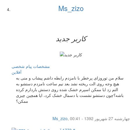
Ms_zizo
کاربر جدید
مشخصات
پیام شخصی
آفلاين
سلام من توروزای پرخطر با نامزدم رابطه داشم پیشاب و منی به
هیچ وجه روی الت ریخته نشد بعد نیم ساعت نامزدم دستشو به
التم زد ایا ممکن اسپرم خشک شده روی دستش باردارم کرده
باشه؟چون دستشو نشست با دسمال خشک کرد، ایا همچین چیزی
ممکن؟
چهار‌شنبه 27 شهریور 1392 - 00:41
,
Ms_zizo
پست # 1773