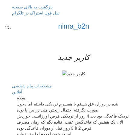
بازگشت به بالای صفحه
نقل قول
اشتراک در تلگرام
nima_b2n
کاربر جدید
مشخصات
پیام شخصی
آفلاين
سلام
بنده در دوران عق هستم با همسرم نزدیکی داشتم اما دخول
صورت نگرفته احتمال ریختن منی در بین پا بوده
نزدیک قاعدگی بود بعد 4 روز از نزدیکی قرص اورژانسی خوردش
الان یک هفتس که قاعدگیش عقب افتاده بگم که زمان مصرف
قرص 2 تا 3 روز قبل از دوران قاعدگی بوده
امروز خون اومده اما چند قطره