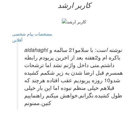
کاربر ارشد
مشخصات
پیام شخصی
آفلاين
aidahaghi نوشته است:
با سلامو21 سالمه و
باکره ام و2هفته بعد از اخرین پریودم رابطه
داشتم.منی داخل واژنم نشد اما ترشحات
همسرم قبل ارضا شدن به زیر شکمم کشیده
شدو10 روزه پریودیم عقب افتاده هرچند که
قبلاهم خیلی منظم نبوده اما این بار خیلی
طول کشیده.نگرانم,خواهش میکنم راهنماییم
کنین.ممنونم