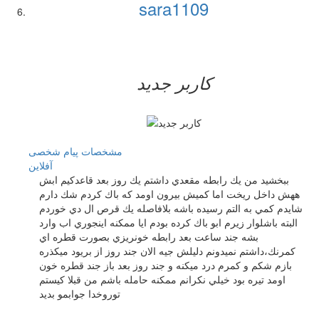
sara1109
کاربر جدید
مشخصات
پیام شخصی
آفلاين
ببخشيد من يك رابطه مقعدي داشتم يك روز بعد قاعدكيم ابش
ههش داخل ريخت اما كميش بيرون اومد كه باك كردم شك دارم
شايدم كمي به التم رسيده باشه بلافاصله يك قرص ال دي خوردم
البته باشلوار زيرم ابو باك كرده بودم ايا ممكنه اينجوري اب وارد
بشه جند ساعت بعد رابطه خونريزي بصورت قطره اي
كمرنك،داشتم نميدونم دليلش جيه الان جند روز از بريود ميكذره
بازم شكم و كمرم درد ميكنه و جند روز بعد باز جند قطره خون
اومد تيره بود خيلي نكرانم ممكنه حامله باشم من قبلا كيستم
توروخدا جوابمو بديد