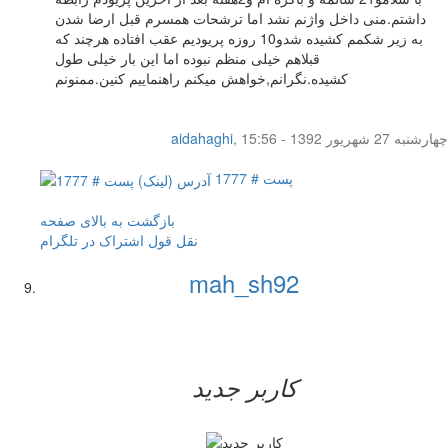
داشتم.منی داخل واژنم نشد اما ترشحات همسرم قبل ارضا شدن
به زیر شکمم کشیده شدو10 روزه پریودیم عقب افتاده هرچند که
قبلاهم خیلی منظم نبوده اما این بار خیلی طول
کشیده.نگرانم,خواهش میکنم راهنماییم کنین.ممنونم
چهار‌شنبه 27 شهریور 1392 - 15:56
,
aidahaghi
پست # 1777
بازگشت به بالای صفحه
نقل قول
اشتراک در تلگرام
mah_sh92
کاربر جدید