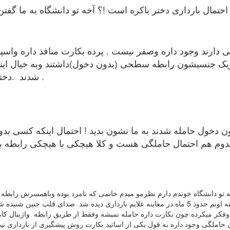
تمال بارداری دختر باکره است !؟ آخه تو دانشگاه به ما گفتن
سی دارند وجود داره وصفر نیست . پرده بکارت منافذ داره واسپ
 شریک جنسیشون رابطه سطحی (بدون دخول)داشتند وبه خیال اینکه
شدند .دختر باکره ای که رابطه جنسی نداره حامله نمیشه .
 دخول حامله شدند به ما نشون بدید ! احتمال اینکه کسی بد
ندوم هم احتمال حاملگی هست و کلا هیچکی با هیچکی رابطه بر
تو دانشگاه خوندم دارم نظرمو میدم خانمی که نامزد بوده وباهمسرش رابطه 
زمانی که به مطب مراجعه کرده بدلیل عقب افتادن پریودی مراجعه میکنه اونم حدود 5 ماه.در معاینه عل
 میکرده چون بکارت داره حامله نمیشه وفقط از طریق رابطه واژینال کامل 
حاملگی وجود داره به قول یکی از اساتید بکارت روش پیشگیری از باردا