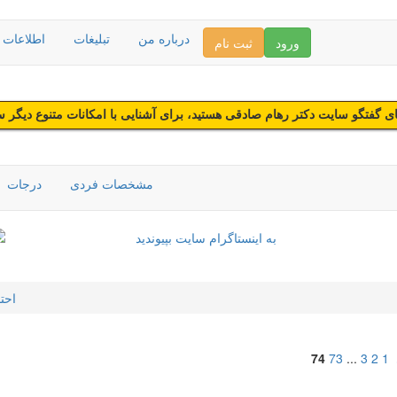
درباره من
تبلیغات
اطلاعات د
ورود
ثبت نام
 گفتگو سایت دکتر رهام صادقی هستید، برای آشنایی با امکانات متنوع دیگر 
مشخصات فردی
درجات
احت
74
73
...
3
2
1