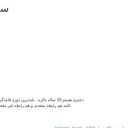
سو
دختری هستم 33 ساله باکره . بلندترین دوره قاعدگی 28 روز و کوتاه ترین 24 روز می باشد . در این ماه در تاریخ 19 خرداد روز اول خونریزی من بود و امروز که تاریخ 29 خرداد می باشد رابطه داشتم
البته هم رابطه مقعدی و هم رابطه غیر مفعدی . اما در رابطه غیر مقعدی دخولی انجام نشد و فقط مفداری با بیرون رحم من بازی شد . مایع منی هم روی باسن من ریخت که یلافاصله پاک شد.
چهار‌شنبه 29 خرداد 1392 - 21:40
,
ladylady