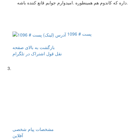
داره که کاندوم هم همینطوره .امیدوارم جوابم قانع کننده باشه.
پست # 1096
بازگشت به بالای صفحه
نقل قول
اشتراک در تلگرام
مشخصات
پیام شخصی
آفلاين