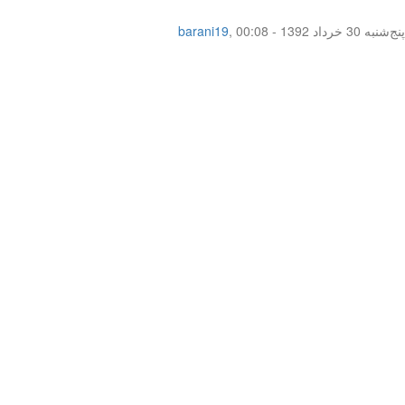
پنج‌شنبه 30 خرداد 1392 - 00:08
,
barani19