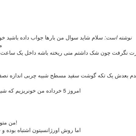
barani19 نوشته است:
سلام شاید سوال من بارها جواب داده باشید خو
من 15 فرو
 که لک میدیدم بعدش یک تکه گوشت سفید مسطح شبیه چربی اندازه
امروز 5 خرداده من خونریزیم که شبیه پریودی بود قطع شده ... مشکلم چیه؟
من متوجه نوع رابطه شما نشدم که منی کجا ریخته!
اما روش اورژانسیتون اشتباه بوده و 