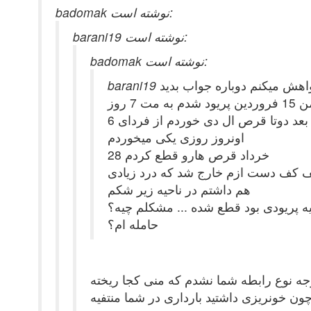
badomak نوشته است:
barani19 نوشته است:
badomak نوشته است:
اهش میکنم دوباره جواب بدید
ردین پریود شدم به مت 7 روز
6 اردیبهشت رابطه داشتم با نامزدم دخول صورت نگرفت چون شک داشتم منی ریخته باشه داخل یک ساعت بعد دوتا قرص ال دی خوردم از فردای
اونروز روزی یکی میخوردم
28 خرداد قرص هارو قطع کردم
 نصف کف دست ازم خارج شد که درد زیادی
هم داشتم در ناحیه زیر شکم
حامله ام؟
چون خونریزی داشتید بارداری در شما منتفیه