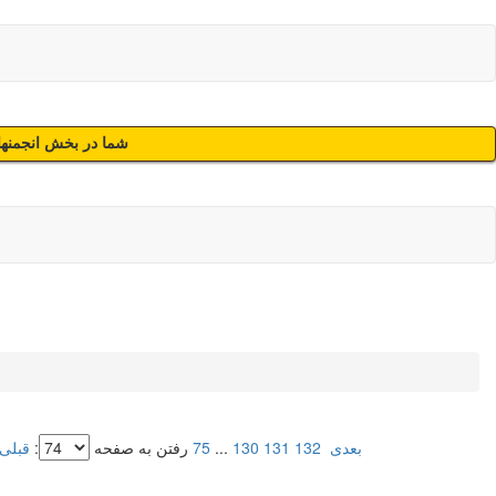
شما در بخش انجمنهای
بعدی
132
131
130
...
75
رفتن به صفحه
:
قبلی