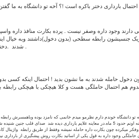
تمال بارداری دختر باکره است !؟ آخه تو دانشگاه به ما گفتن
سی دارند وجود داره وصفر نیست . پرده بکارت منافذ داره واسپ
 شریک جنسیشون رابطه سطحی (بدون دخول)داشتند وبه خیال اینکه
شدند .دختر باکره ای که رابطه جنسی نداره حامله نمیشه .
 دخول حامله شدند به ما نشون بدید ! احتمال اینکه کسی بد
ندوم هم احتمال حاملگی هست و کلا هیچکی با هیچکی رابطه بر
تو دانشگاه خوندم دارم نظرمو میدم خانمی که نامزد بوده وباهمسرش رابطه 
زمانی که به مطب مراجعه کرده بدلیل عقب افتادن پریودی مراجعه میکنه اونم حدود 5 ماه.در معاینه عل
 میکرده چون بکارت داره حامله نمیشه وفقط از طریق رابطه واژینال کامل 
حاملگی وجود داره به قول یکی از اساتید بکارت روش پیشگیری از باردا