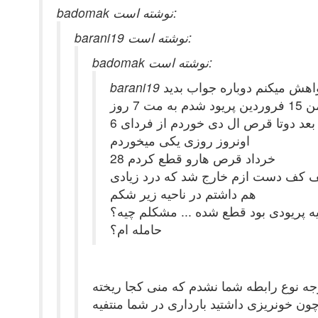
badomak نوشته است:
barani19 نوشته است:
badomak نوشته است:
اهش میکنم دوباره جواب بدید
ردین پریود شدم به مت 7 روز
6 اردیبهشت رابطه داشتم با نامزدم دخول صورت نگرفت چون شک داشتم منی ریخته باشه داخل یک ساعت بعد دوتا قرص ال دی خوردم از فردای
اونروز روزی یکی میخوردم
28 خرداد قرص هارو قطع کردم
 نصف کف دست ازم خارج شد که درد زیادی
هم داشتم در ناحیه زیر شکم
حامله ام؟
چون خونریزی داشتید بارداری در شما منتفیه