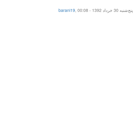
پنج‌شنبه 30 خرداد 1392 - 00:08
,
barani19