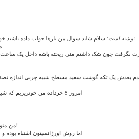
barani19 نوشته است:
سلام شاید سوال من بارها جواب داده باشید خو
من 15 فرو
 که لک میدیدم بعدش یک تکه گوشت سفید مسطح شبیه چربی اندازه
امروز 5 خرداده من خونریزیم که شبیه پریودی بود قطع شده ... مشکلم چیه؟
من متوجه نوع رابطه شما نشدم که منی کجا ریخته!
اما روش اورژانسیتون اشتباه بوده و 