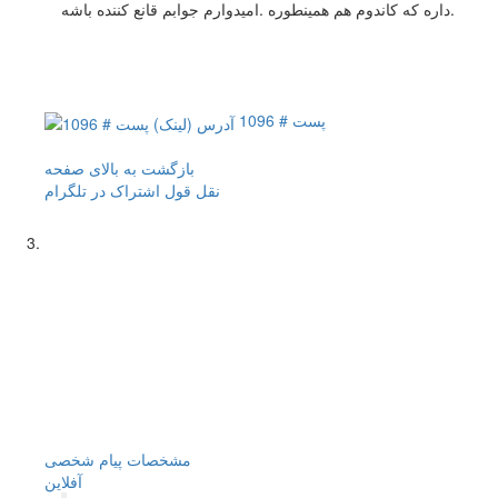
داره که کاندوم هم همینطوره .امیدوارم جوابم قانع کننده باشه.
پست # 1096
بازگشت به بالای صفحه
نقل قول
اشتراک در تلگرام
مشخصات
پیام شخصی
آفلاين