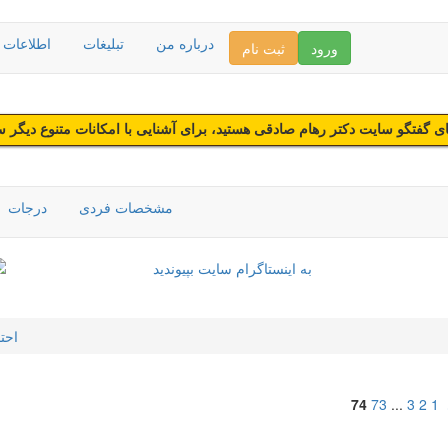
درباره من
تبلیغات
اطلاعات د
ورود
ثبت نام
 گفتگو سایت دکتر رهام صادقی هستید، برای آشنایی با امکانات متنوع دیگر 
مشخصات فردی
درجات
احت
74
73
...
3
2
1