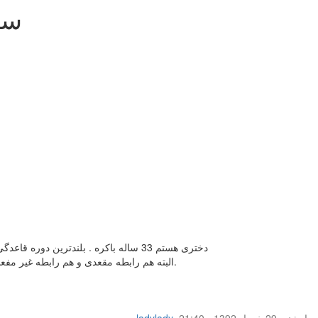
سو
دختری هستم 33 ساله باکره . بلندترین دوره قاعدگی 28 روز و کوتاه ترین 24 روز می باشد . در این ماه در تاریخ 19 خرداد روز اول خونریزی من بود و امروز که تاریخ 29 خرداد می باشد رابطه داشتم
البته هم رابطه مقعدی و هم رابطه غیر مفعدی . اما در رابطه غیر مقعدی دخولی انجام نشد و فقط مفداری با بیرون رحم من بازی شد . مایع منی هم روی باسن من ریخت که یلافاصله پاک شد.
چهار‌شنبه 29 خرداد 1392 - 21:40
,
ladylady