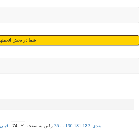
شما در بخش انجمنهای
بعدی
132
131
130
...
75
رفتن به صفحه
:
قبلی