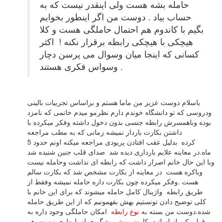
حامله بشه هست ولی اینقدر نیست که به
حساب بیاد . دوست من اگر اینطور بخوایم
بگیم با کاندوم هم احتمال حاملگی هست و کلا
هیچکی با هیچکی رابطه برقرار نکنه ! اکثر
کسانی که اینجا میان وسوال می پرسن دچار
وسواس فکری هستند .
باسلام دوست عزیز من ماما هستم و براساس تجربیات بالینی
ودروسی که تو دانشگاه خوندم دارم نظرمو میدم خانمی که نامزد
بوده وباهمسرش رابطه جنسی بدون دخول داشته وفکر میکرده با
داشتن بکارت باردار نمیشه زمانی که به مطب مراجعه
کرده بدلیل عقب افتادن پریودی مراجعه میکنه اونم حدود 5
ماه.در معاینه علایم بارداری دیده شد صدای قلب جنین شنیده شد
وبا این حال خانم اصرار داشت که رابطه ای نداشت وحامله نیست
وباکره هست در معاینه از بکارت مشخص شد که بکارت سالم
هست .وفکر میکرده چون بکارت داره حامله نمیشه وفقط از
طریق رابطه واژینال کامل حامله میشوند که برای این خانم با
کلی توضیح دادن تونستیم بهش بفهمونیم که از این طریق حامله
شده.دوست من بسته به
نوع رابطه
امکان حاملگی وجود داره به
قول یکی از اساتید بکارت روش پیشگیری از بارداری نیست .هر