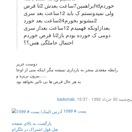
براهمین7ساعت بعدش 2تا قرصhdخوردم
ولی نمیدونستم ک باید 12ساعت بعد سری
2مشونو بخورم24ساعت بعد خورد
بعدازاونکه فهمیدم 12ساعت بعداز سری
دومی ک خورده بودم باز2تا قرص خوردم
احتمال حاملگی هس؟؟
دوست عزیز
رابطه مقعدی منجر به بارداری نمیشه مگر اینکه منی از اوجا
بیرون بریزه و......
به هر حال قرص ها بی تاثیر نخواهد بود
پنج‌شنبه 30 خرداد 1392 - 15:37
,
badomak
پست # 1099
بازگشت به بالای صفحه
نقل قول
اشتراک در تلگرام