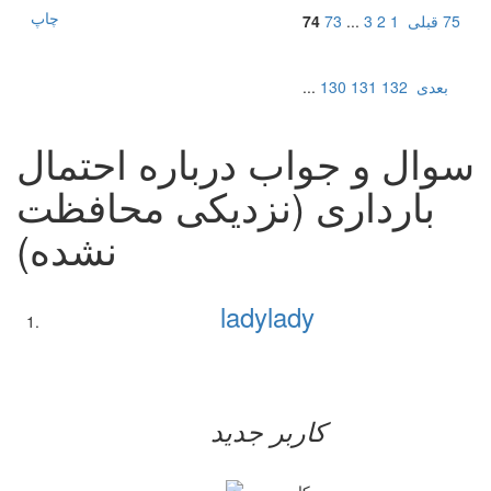
چاپ
75
قبلی
1
2
3
...
73
74
بعدی
132
131
130
...
سوال و جواب درباره احتمال
بارداری (نزدیکی محافظت
نشده)
ladylady
کاربر جدید