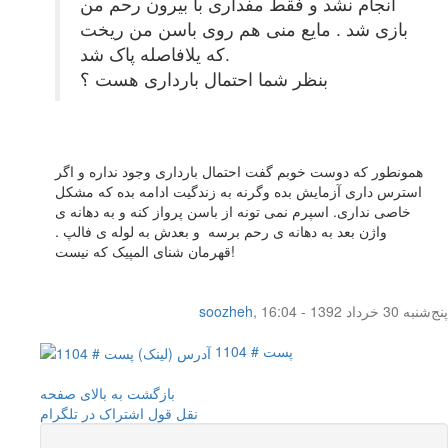
انجام نشد و فقط مفداری با بیرون رحم من
بازی شد . مایع منی هم روی باسن من ریخت
که یلافاصله پاک شد.
بنظر شما احتمال بارداری هست ؟
همونطور که دوست خوبم گفت احتمال بارداری وجود نداره و اگر
استرس داری آزمایش بده وگرنه به زندگیت ادامه بده که مشکل
خاصی نداری. اسپرم نمی تونه از باسن پرواز کنه و به دهانه ی
واژن بعد به دهانه ی رحم برسه و بعدش به لوله ی فالپ .
قهرمان شنای المپیک که نیست!
پنج‌شنبه 30 خرداد 1392 - 16:04
,
soozheh
پست # 1104
بازگشت به بالای صفحه
نقل قول
اشتراک در تلگرام