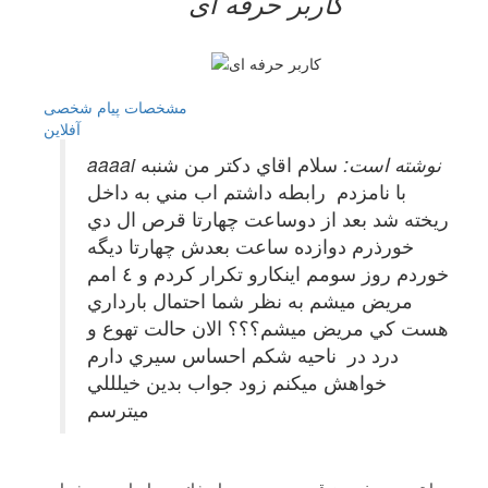
کاربر حرفه ای
مشخصات
پیام شخصی
آفلاين
aaaai نوشته است:
سلام اقاي دكتر من شنبه
با نامزدم رابطه داشتم اب مني به داخل
ريخته شد بعد از دوساعت چهارتا قرص ال دي
خورذرم دوازده ساعت بعدش چهارتا ديگه
خوردم روز سومم اينكارو تكرار كردم و ٤ امم
مريض ميشم به نظر شما احتمال بارداري
هست كي مريض ميشم؟؟؟ الان حالت تهوع و
درد در ناحيه شكم احساس سيري دارم
خواهش ميكنم زود جواب بدين خيلللي
ميترسم
با توجه به خوردن قرص به صورت اورژانسی بارداری در شما