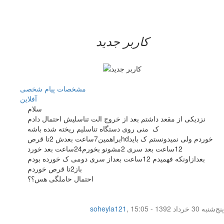
کاربر جدید
مشخصات
پیام شخصی
آفلاين
سلام
نزدیکی از مقعد داشتم بعد از خروج الت تناسلیش احتمال دادم
ک منی روی دستگاه تناسلیم ریخته شده باشه
براهمین7ساعت بعدش 2تا قرصhdخوردم ولی نمیدونستم ک باید
12ساعت بعد سری 2مشونو بخورم24ساعت بعد خورد
بعدازاونکه فهمیدم 12ساعت بعداز سری دومی ک خورده بودم
باز2تا قرص خوردم
احتمال حاملگی هس؟؟
پنج‌شنبه 30 خرداد 1392 - 15:05
,
soheyla121