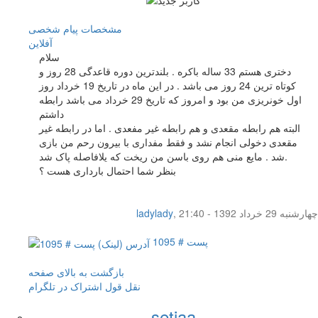
مشخصات
پیام شخصی
آفلاين
سلام
دختری هستم 33 ساله باکره . بلندترین دوره قاعدگی 28 روز و
کوتاه ترین 24 روز می باشد . در این ماه در تاریخ 19 خرداد روز
اول خونریزی من بود و امروز که تاریخ 29 خرداد می باشد رابطه
داشتم
البته هم رابطه مقعدی و هم رابطه غیر مفعدی . اما در رابطه غیر
مقعدی دخولی انجام نشد و فقط مفداری با بیرون رحم من بازی
شد . مایع منی هم روی باسن من ریخت که یلافاصله پاک شد.
بنظر شما احتمال بارداری هست ؟
چهار‌شنبه 29 خرداد 1392 - 21:40
,
ladylady
پست # 1095
بازگشت به بالای صفحه
نقل قول
اشتراک در تلگرام
setiaa