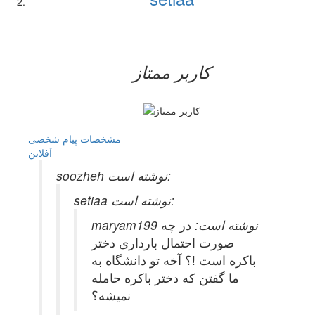
کاربر ممتاز
مشخصات
پیام شخصی
آفلاين
soozheh نوشته است:
setiaa نوشته است:
maryam199 نوشته است:
در چه
صورت احتمال بارداری دختر
باکره است !؟ آخه تو دانشگاه به
ما گفتن که دختر باکره حامله
نمیشه؟