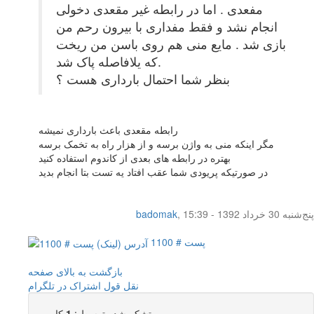
مفعدی . اما در رابطه غیر مقعدی دخولی
انجام نشد و فقط مفداری با بیرون رحم من
بازی شد . مایع منی هم روی باسن من ریخت
که یلافاصله پاک شد.
بنظر شما احتمال بارداری هست ؟
رابطه مقعدی باعث بارداری نمیشه
مگر اینکه منی به واژن برسه و از هزار راه به تخمک برسه
بهتره در رابطه های بعدی از کاندوم استفاده کنید
در صورتیکه پریودی شما عقب افتاد یه تست بتا انجام بدید
پنج‌شنبه 30 خرداد 1392 - 15:39
,
badomak
پست # 1100
بازگشت به بالای صفحه
نقل قول
اشتراک در تلگرام
تشکر شده توسط :
1
کاربر