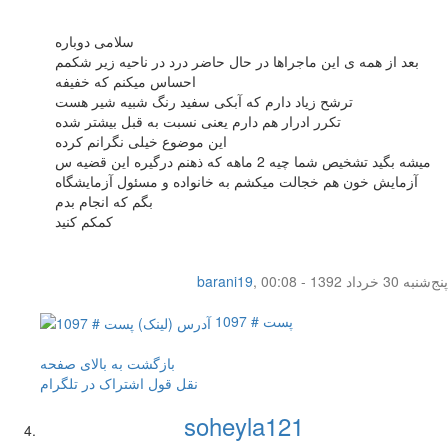
سلامی دوباره
بعد از همه ی این ماجراها در حال حاضر درد در ناحیه زیر شکمم
احساس میکنم که خفیفه
ترشح زیاد دارم که آبکی سفید رنگ شبیه شیر هست
تکرر ادرار هم دارم یعنی نسبت به قبل بیشتر شده
این موضوع خیلی نگرانم کرده
میشه بگید تشخیص شما چیه 2 ماهه که ذهنم درگیره این قضیه س
آزمایش خون هم خجالت میکشم به خانواده و مسئول آزمایشگاه
بگم که انجام بدم
کمکم کنید
پنج‌شنبه 30 خرداد 1392 - 00:08
,
barani19
پست # 1097
بازگشت به بالای صفحه
نقل قول
اشتراک در تلگرام
soheyla121