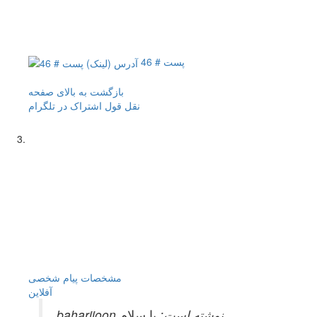
پست # 46
بازگشت به بالای صفحه
نقل قول
اشتراک در تلگرام
مشخصات
پیام شخصی
آفلاين
baharijoon نوشته است:
با سلام