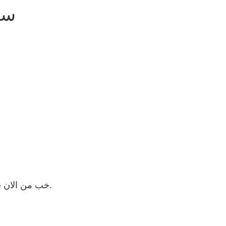
سو
خب من الان شمردم سیکل ها همه 21 یا 20 بود فقط یه مورد که اونم رفتم دکتر 11 روز بود و لک بینی داشتم که بر طرف شد.