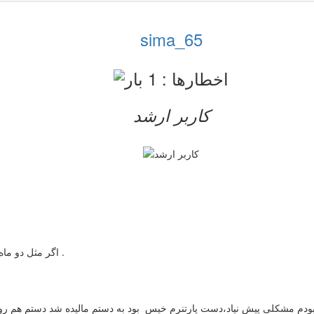
sima_65
کاربر ارشد
اگر مثل دو ماه قبل پریود بشم 20 ام یا عصر 19 ام باید بشم ،امروز 17 بهمن هست .