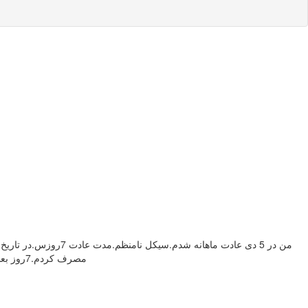
بعد از روش اورژانسی (2عدد hdو 12ساعت بعد 2عدد دیگر)مصرف کردم.7روز بعداز مصرف خون ریزی داشتم که 3 روز ادامه داشت.آزمایش خون دادن جواب منفی بود