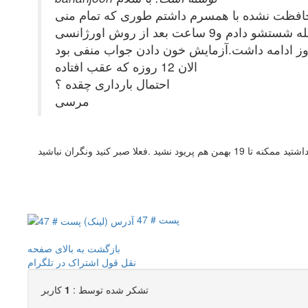
خ 12دی(یکروز بعد از اتمام عادت)رابطه محافظت نشده با همسرم داشتم طوری که تمام منی
داخل واژن تخلیه شد.بلافاصله شستشو دادم و9 ساعت بعد از روش اورژانسی (2عدد hdو 12ساعت بعد 2عدد دیگر)مصرف کردم.7روز بعداز مصرف خون ریزی داشتم
الان 12 روزه که عقب افتاده
احتمال بارداری چقده ؟
مرسی
پست # 47
بازگشت به بالای صفحه
نقل قول
اشتراک در تلگرام
تشکر شده توسط :
1
کاربر