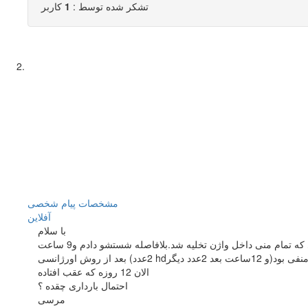
تشکر شده توسط :
1
کاربر
مشخصات
پیام شخصی
آفلاين
با سلام
من در 5 دی عادت ماهانه شدم.سیکل نامنظم.مدت عادت 7روزس.در تاریخ 12دی(یکروز بعد از اتمام عادت)رابطه محافظت نشده با همسرم داشتم طوری که تمام منی داخل واژن تخلیه شد.بلافاصله شستشو دادم و9 ساعت
الان 12 روزه که عقب افتاده
احتمال بارداری چقده ؟
مرسی