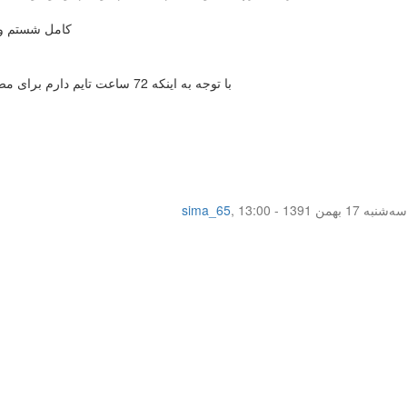
کامل شستم و خ
با توجه به اینکه 72 ساعت تایم دارم برای مصرف قرص ( ال دی میخورم) و 2 روز به پریودم مونده بهتر نیست فردا قرص رو بخورم که تا 12 ساعت بعد اگر پریود شدم بعدیش رو نخورم دیگه؟
سه‌شنبه 17 بهمن 1391 - 13:00
,
sima_65