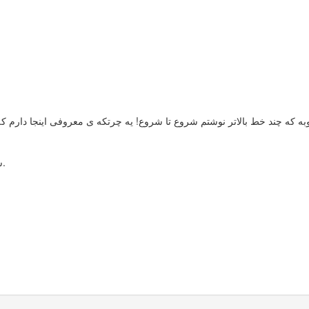
 جوری شمردی که به 20 و 21 روز رسیدی!!؟ خوبه که چند خط بالاتر نوشتم شروع تا شروع! یه چرتکه 
سیکل شما از 27 - 32 روز متغیره (به ترتیب 29 - 27 - 32 - 31 روزه).