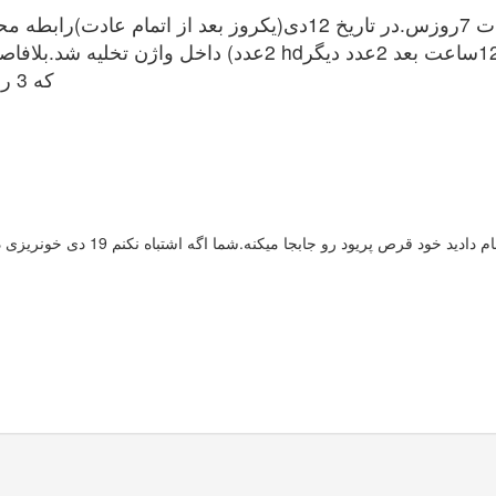
من در 5 دی عادت ماهانه شدم.سیکل نامنظم.مدت عادت 7روزس.در تاری
که 3 روز ادامه داشت.آزمایش خون دادن جواب منفی بود
جا میکنه.شما اگه اشتباه نکنم 19 دی خونریزی داشتید ممکنه تا 19 بهمن هم پریود نشید .فعلا صبر کنید ونگران نباشید