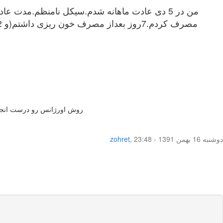
روش اورژانس رو درست انجام دادید خود قرص پریود رو جاب
دوشنبه 16 بهمن 1391 - 23:48
,
zohret