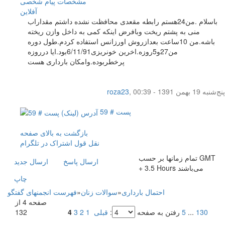
مشخصات
پیام شخصی
آفلاين
باسلام .من24هستم رابطه مقعدی محافظت نشده داشتم مقداراب
منی به پشتم ریخت وبافرض اینکه کمی به داخل وازن ریخته
باشه.من 10ساعت بعدازروش اورزانس استفاده کردم.طول دوره
من27و5روزه.اخرین خونریزی6/11/91بود.ایا درروزه
پرخطربوده.وامکان بارداری هست
پنج‌شنبه 19 بهمن 1391 - 00:39
,
roza23
پست # 59
بازگشت به بالای صفحه
نقل قول
اشتراک در تلگرام
تمام زمانها بر حسب GMT
ارسال پاسخ
ارسال جديد
+ 3.5 Hours می‌باشند
چاپ
احتمال بارداری
»
سوالات زنان
»
فهرست انجمنهای گفتگو
صفحه 4 از
130
...
5
رفتن به صفحه
:
قبلی
1
2
3
4
132