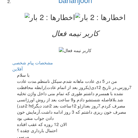
کاربر نيمه فعال
مشخصات
پیام شخصی
آفلاين
با سلام
من در 5 دی عادت ماهانه شدم.سیکل نامنظم.مدت عادت
7روزس.در تاریخ 12دی(یکروز بعد از اتمام عادت)رابطه محافظت
نشده با همسرم داشتم طوری که تمام منی داخل واژن تخلیه
شد.بلافاصله شستشو دادم و9 ساعت بعد از روش اورژانسی
(2عدد hdو 12ساعت بعد 2عدد دیگر)مصرف کردم.7روز بعداز
مصرف خون ریزی داشتم که 3 روز ادامه داشت.آزمایش خون
دادن جواب منفی بود
الان 12 روزه که عقب افتاده
احتمال بارداری چقده ؟
مرسی