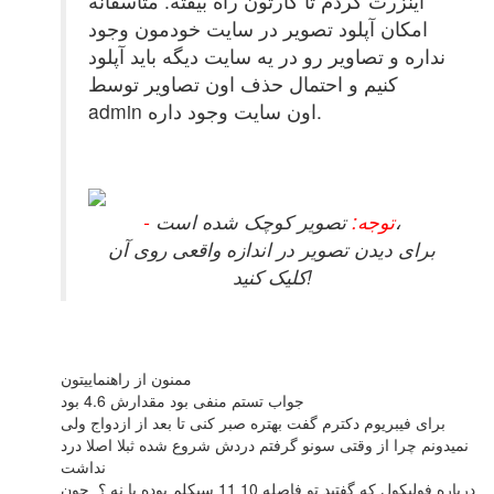
اینزرت کردم تا کارتون راه بیفته. متاسفانه
امکان آپلود تصویر در سایت خودمون وجود
نداره و تصاویر رو در یه سایت دیگه باید آپلود
کنیم و احتمال حذف اون تصاویر توسط
admin اون سایت وجود داره.
تصویر کوچک شده است،
- توجه:
برای دیدن تصویر در اندازه واقعی روی آن
کلیک کنید!
ممنون از راهنماییتون
جواب تستم منفی بود مقدارش 4.6 بود
برای فیبریوم دکترم گفت بهتره صبر کنی تا بعد از ازدواج ولی
نمیدونم چرا از وقتی سونو گرفتم دردش شروع شده ثبلا اصلا درد
نداشت
درباره فولیکول که گفتید تو فاصله 10 11 سیکلم بوده یا نه ؟ چون