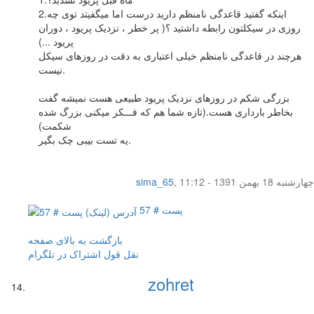
2.اینکه گفتید قاعدگی نامنظم دارید درست اما میگفیتد توی چه
روزی در سیکلتون رابطه داشتید ؟( پر خطر ، نزدیک پریود ، دوران
پریود ...)
هرچند در قاعدگی نامنظم خیلی اعتباری به دقت در روزهای سیکل
نیست.
بزرگی شکم در روزهای نزدیک پریود طبیعی هست نمیشه گفت
بخاطر بارداری هست.(تازه شما هم که فـــکر میکنی بزرگ شده
شکمت)
یه تست بیبی چک بگیر.
چهار‌شنبه 18 بهمن 1391 - 11:12
,
sima_65
پست # 57
بازگشت به بالای صفحه
نقل قول
اشتراک در تلگرام
zohret