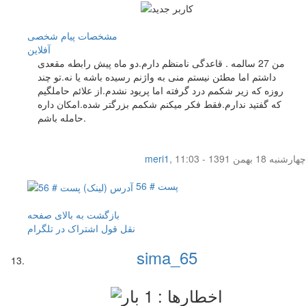
مشخصات
پیام شخصی
آفلاين
من 27 سالمه . قاعدگی نامنظم دارم.دو ماه پیش رابطه مقعدی
داشتم اما مطئن نیستم منی به واژنم رسیده باشه یا نه.تو چند
روزه که زیر شکمم درد گرفته اما پریود نشدم.از علائم حاملگیم
که گفتید ندارم.فقط فکر میکنم شکمم بزرگتر شده.امکان داره
حامله باشم.
چهار‌شنبه 18 بهمن 1391 - 11:03
,
meri1
پست # 56
بازگشت به بالای صفحه
نقل قول
اشتراک در تلگرام
sima_65