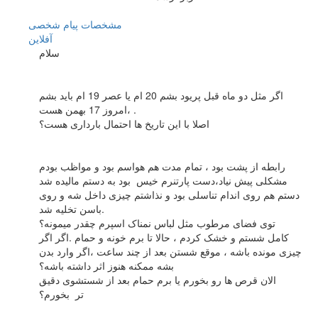
مشخصات
پیام شخصی
آفلاين
سلام
اگر مثل دو ماه قبل پریود بشم 20 ام یا عصر 19 ام باید بشم
،امروز 17 بهمن هست .
اصلا با این تاریخ ها احتمال بارداری هست؟
رابطه از پشت بود ، تمام مدت هم هواسم بود و مواظب بودم
مشکلی پیش نیاد،دست پارتنرم خیس بود به دستم مالیده شد
دستم هم روی اندام تناسلی بود و نذاشتم چیزی داخل شه و روی
باسن تخلیه شد.
توی فضای مرطوب مثل لباس نمناک اسپرم چقدر میمونه؟
کامل شستم و خشک کردم ، حالا تا برم خونه و حمام .اگر اگر
چیزی مونده باشه ، موقع شستن بعد از چند ساعت ،اگر وارد بدن
بشه ممکنه هنوز اثر داشته باشه؟
الان قرص ها رو بخورم یا برم حمام بعد از شستشوی دقیق
تر بخورم؟