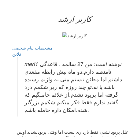
کاربر ارشد
مشخصات
پیام شخصی
آفلاين
meri1 نوشته است:
من 27 سالمه . قاعدگی
نامنظم دارم.دو ماه پیش رابطه مقعدی
داشتم اما مطئن نیستم منی به واژنم رسیده
باشه یا نه.تو چند روزه که زیر شکمم درد
گرفته اما پریود نشدم.از علائم حاملگیم که
گفتید ندارم.فقط فکر میکنم شکمم بزرگتر
شده.امکان داره حامله باشم.
علل پریود نشدن فقط بارداری نیست اما وقتی پریودنشدید اولین