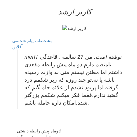
کاربر ارشد
مشخصات
پیام شخصی
آفلاين
meri1 نوشته است:
من 27 سالمه . قاعدگی
نامنظم دارم.دو ماه پیش رابطه مقعدی
داشتم اما مطئن نیستم منی به واژنم رسیده
باشه یا نه.تو چند روزه که زیر شکمم درد
گرفته اما پریود نشدم.از علائم حاملگیم که
گفتید ندارم.فقط فکر میکنم شکمم بزرگتر
شده.امکان داره حامله باشم.
دوماه پیش رابطه داشتی!
1.ماه قبل پریود نشدید؟