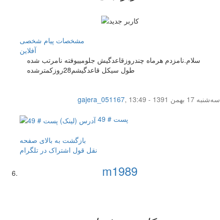
مشخصات
پیام شخصی
آفلاين
سلام.نامزدم هرماه چندروزقاعدگیش جلومییوفته نامرتب شده
طول سیکل قاعدگیشم28روزکمترشده
سه‌شنبه 17 بهمن 1391 - 13:49
,
gajera_051167
پست # 49
بازگشت به بالای صفحه
نقل قول
اشتراک در تلگرام
m1989