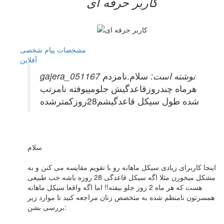
کاربر حرفه ای
مشخصات
پیام شخصی
آفلاين
gajera_051167 نوشته است:
سلام.نامزدم
هرماه چندروزقاعدگیش جلومییوفته نامرتب
شده طول سیکل قاعدگیشم28روزکمترشده
سلام
اینجا کاربرای زیادی سیکل ماهانه رو با تقویم مقایسه می کنن و به
مشکل میخورن مثلا اگه سیکل قاعدگی 28 روزه باشه خب طبیعی
هست که هر ماه 2 روز جلو بیفته!! اما اگه واقعا سیکل ماهانه
همسرتون نامنظم شده به متخصص زنان مراجعه کنید تا موارد زیر
بررسی بشن: