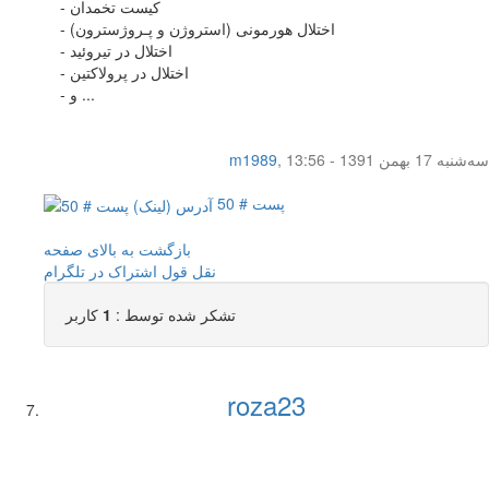
- کیست تخمدان
- اختلال هورمونی (استروژن و پـروژسترون)
- اختلال در تیروئید
- اختلال در پرولاکتین
- و ...
سه‌شنبه 17 بهمن 1391 - 13:56
,
m1989
پست # 50
بازگشت به بالای صفحه
نقل قول
اشتراک در تلگرام
تشکر شده توسط :
1
کاربر
roza23