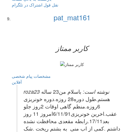
نقل قول
اشتراک در تلگرام
pat_mat161
کاربر ممتاز
مشخصات
پیام شخصی
آفلاين
roza23 نوشته است:
باسلام من23 ساله
هستم.طول دوره28 روزه.دوره خونریزی
6روزه.منظم گاهی اوقات 2روز جلو
عقب.اخرین خونریزی6/11/91امروز 11 روز
بعد17/11.رابطه مقعدی محافظت نشده
داشتم .کمی از اب منی به بشتم ریخت .شک