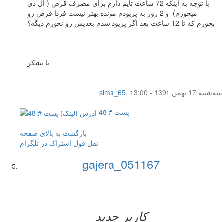
با توجه به اینکه 72 ساعت تایم دارم برای مصرف قرص ( ال دی
میخورم) و 2 روز به پریودم مونده بهتر نیست فردا قرص رو
بخورم که تا 12 ساعت بعد اگر پریود شدم بعدیش رو نخورم دیگه؟
با تشکر
سه‌شنبه 17 بهمن 1391 - 13:00
,
sima_65
پست # 48
بازگشت به بالای صفحه
نقل قول
اشتراک در تلگرام
gajera_051167
کاربر جدید