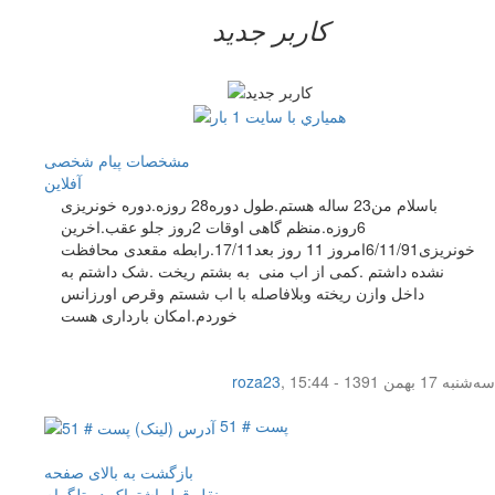
کاربر جدید
مشخصات
پیام شخصی
آفلاين
باسلام من23 ساله هستم.طول دوره28 روزه.دوره خونریزی
6روزه.منظم گاهی اوقات 2روز جلو عقب.اخرین
خونریزی6/11/91امروز 11 روز بعد17/11.رابطه مقعدی محافظت
نشده داشتم .کمی از اب منی به بشتم ریخت .شک داشتم به
داخل وازن ریخته وبلافاصله با اب شستم وقرص اورزانس
خوردم.امکان بارداری هست
سه‌شنبه 17 بهمن 1391 - 15:44
,
roza23
پست # 51
بازگشت به بالای صفحه
نقل قول
اشتراک در تلگرام