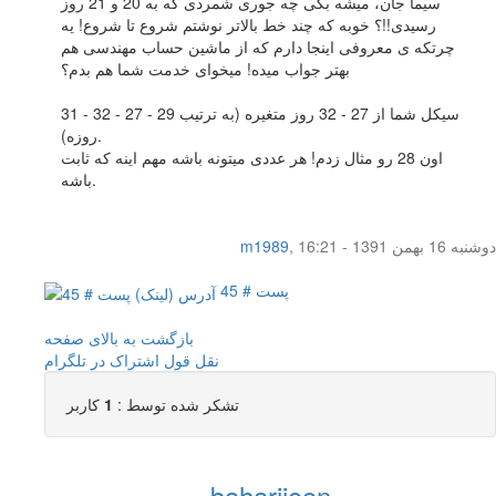
سیما جان، میشه بگی چه جوری شمردی که به 20 و 21 روز
رسیدی!!؟ خوبه که چند خط بالاتر نوشتم شروع تا شروع! یه
چرتکه ی معروفی اینجا دارم که از ماشین حساب مهندسی هم
بهتر جواب میده! میخوای خدمت شما هم بدم؟
سیکل شما از 27 - 32 روز متغیره (به ترتیب 29 - 27 - 32 - 31
روزه).
اون 28 رو مثال زدم! هر عددی میتونه باشه مهم اینه که ثابت
باشه.
دوشنبه 16 بهمن 1391 - 16:21
,
m1989
پست # 45
بازگشت به بالای صفحه
نقل قول
اشتراک در تلگرام
تشکر شده توسط :
1
کاربر
baharijoon