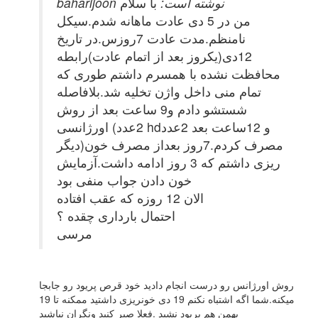
baharijoon نوشته است:
با سلام
من در 5 دی عادت ماهانه شدم.سیکل
نامنظم.مدت عادت 7روزس.در تاریخ
12دی(یکروز بعد از اتمام عادت)رابطه
محافظت نشده با همسرم داشتم طوری که
تمام منی داخل واژن تخلیه شد.بلافاصله
شستشو دادم و9 ساعت بعد از روش
اورژانسی (2عدد hdو 12ساعت بعد 2عدد
دیگر)مصرف کردم.7روز بعداز مصرف خون
ریزی داشتم که 3 روز ادامه داشت.آزمایش
خون دادن جواب منفی بود
الان 12 روزه که عقب افتاده
احتمال بارداری چقده ؟
مرسی
روش اورژانس رو درست انجام دادید خود قرص پریود رو جابجا
میکنه.شما اگه اشتباه نکنم 19 دی خونریزی داشتید ممکنه تا 19
بهمن هم پریود نشید .فعلا صبر کنید ونگران نباشید