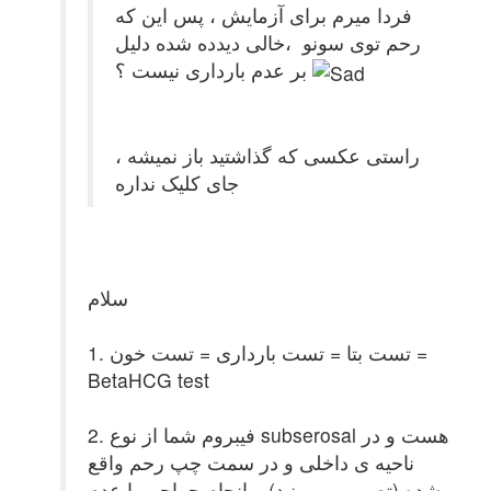
فردا میرم برای آزمایش ، پس این که
رحم توی سونو ،خالی دیدده شده دلیل
بر عدم بارداری نیست ؟
راستی عکسی که گذاشتید باز نمیشه ،
جای کلیک نداره
سلام
1. تست بتا = تست بارداری = تست خون =
BetaHCG test
2. فیبروم شما از نوع subserosal هست و در
ناحیه ی داخلی و در سمت چپ رحم واقع
شده (تصویر رو ببینید) و انجام جراحی یا عدم