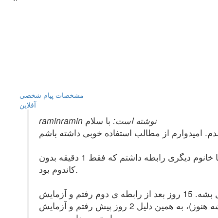
مشخصات
پیام شخصی
آفلاين
raminramin نوشته است:
با سلام
دوستان من 30 روز پیش رابطه جنسی با خانومی داشتم که برای فقط 10 تانیه بدون کاندوم بود و 15 روز بعد هم با خانوم دیگری رابطه داشتم که فقط 1 دقیقه بدون
کاندوم بود.
استرس زیاد باعث شده زندگیم مختل بشه. 15 روز بعد از رابطه ی دوم رفتم و آزمایش HIV AB دادم که منفی بود. اما باز هم استرس من کم نشد،( چون میگن این
آزمایش خیلی مطمئن نیست و شاید بدن آنتی بادی را نساخته باشه هنوز)، به همین دلیل 2 روز پیش رفتم و آزمایش P24 دادم و تا نتیجه آزمایش چند روزی مونده. اما از
استرس دارم میمیرم.