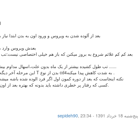
ا
بعد از آلوده شدن به ویروس و ورود اون به بدن ابتدا نیاز به یه دوره کمون 2-4هفته است تا بتونه در بدن تکثیر پیدا کنه و در واقع شروع واکنش های سرمی(تیتر آ
- .بعدش ویروس وارد مرحله
- تب طول کشیده بیشتر از یک ماه بدون علت،اسهال مداوم بیش از 1 ماه،سرفه مداوم،بزرگی غدد لنفاوی،توکسوپلاسموز، بیماریهای قارچی پیشرفته عود شونده،سل،پتشی ها روی پوست بدن،عفونتهای مکرر و ......
این مرحله آخر دیگه ایدز نامیده میشه و در واقع منجر به فوت معمولا چون فاکتورهای خونی هم علاوه بر این بیماریها و نمادها، گویای وضعیت خواهد بود چون لنفوسیتهای T بدن از نوع cd4به شدت کاهش پیدا میکنه .
نکته اینجاست که بعد از دوره کمون اول اگر فرد الوده شده باشه میش
کسی که رفتار پر خطری داشته باید بدونه که بهتره بعد از اون رفتار و 3 ماه بعد ودر صورت لزوم باز 6 ماه بعد تست الایزا رو انجام بده تا اگر بار اول مثلا هنوز سطح آنتی بادی بالا نرفته تو بار دوم شناسایی بشه.
پنج‌شنبه 18 خرداد 1391 - 23:34
,
sepideh90