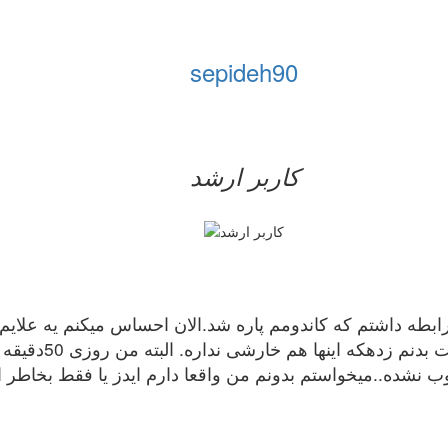
sepideh90
کاربر ارشد
سالمه و حدود 1.9پیش یه رابطه داشتم که کاندومم پاره شد.الان احساس میک
ناحیه تناسلی که 