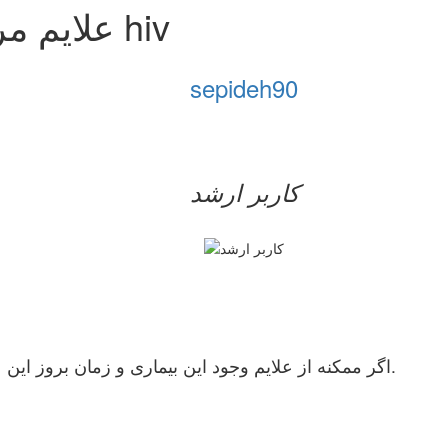
علایم مربوط به استرس مبتلا شدن به hiv
sepideh90
کاربر ارشد
اگر ممکنه از علایم وجود این بیماری و زمان بروز این علایم پس روابط جنسی به من توضیح کوتاهی بدین.