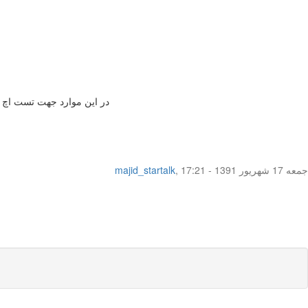
در این موارد جهت تست اچ ای وی ازمایش اول 3 ماه پس از اخرین نزدیکی و جهت اطمینان بیشتر و ن
جمعه 17 شهریور 1391 - 17:21
,
majid_startalk