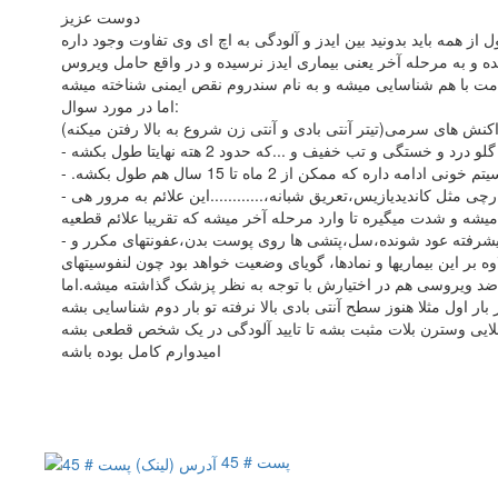
دوست عزیز
ل از همه باید بدونید بین ایدز و آلودگی به اچ ای وی تفاوت وجود داره
و به مرحله آخر یعنی بیماری ایدز نرسیده و در واقع حامل ویروس
علامت با هم شناسایی میشه و به نام سندروم نقص ایمنی شناخته میشه
اما در مورد سوال:
تگی و تب خفیف و ...که حدود 2 هته نهایتا طول بکشه
 که ممکن از 2 ماه تا 15 سال هم طول بکشه
- بعد کم کم علائم شروع به بروز میکنن که باز هم خیلی اختصاصی نیست:تب طول کشیده کمتر از 1 ماه،کاهش وزن بدن کمتر از 10 درصد،بروز بیماریهای قارچی مثل کاندیدیازیس،تعریق شبانه،............این علائم به مرور هی
یشه و شدت میگیره تا وارد مرحله آخر میشه که تقریبا علائم قطعیه
ی ضد ویروسی هم در اختیارش با توجه به نظر پزشک گذاشته میشه.اما
امیدوارم کامل بوده باشه
پست # 45