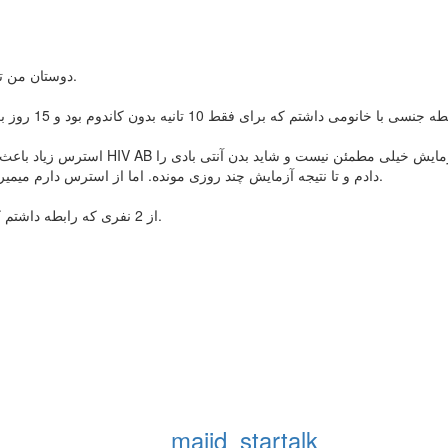
دوستان من تازه عضو سایت شدم. امیدوارم از مطالب استفاده خوبی داشته باشم.
نساخته باشه هنوز)، به همین دلیل 2 روز پیش رفتم و آزمایش P24 دادم و تا نتیجه آزمایش چند روزی مونده. اما از استرس دارم میمیرم.
از 2 نفری که رابطه داشتم کاملاً مطمئن نیستم و میدونم که با کسانه دیگری هم رابطه داشته اند.
majid_startalk