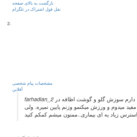
بازگشت به بالای صفحه
نقل قول
اشتراک در تلگرام
مشخصات
پیام شخصی
آفلاين
نم یه علایم دارم سوزش گلو و گوشت اظافه در
نه سوزش و نه خارش و جوشهای پشت بدنم زدهکه اینها هم خارشی نداره. البته من روزی 50دقیقه مفید میدوم و ورزش میکنمو وزنم پایین نمیره. ولی
دوست عزیز