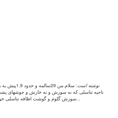
farhadian_2 نوشته است:
سلام.من 29
سوزش گلوم و گوشت اظافه تناسلی خوب نشده..میخواستم بدونم من واقعا دارم ایدز یا فقط بخاطر استرس زیاد یه ای بیماری..ممنون میشم کمکم کنید...