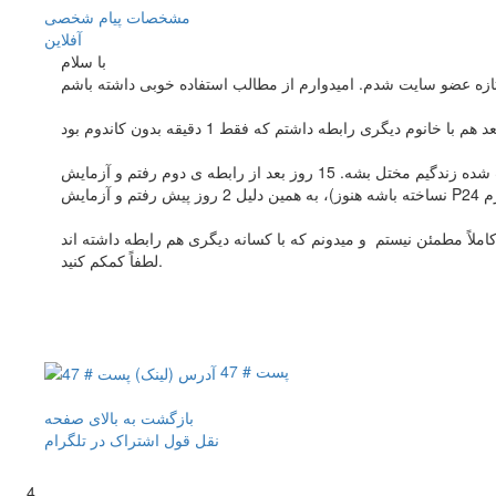
مشخصات
پیام شخصی
آفلاين
با سلام
استرس زیاد باعث شده زندگیم مختل بشه. 15 روز بعد از رابطه ی دوم رفتم و آزمایش HIV AB دادم که منفی بود. اما باز هم استرس من کم نشد،( چون میگن این آزمایش خیلی مطمئن نیست و شاید بدن آنتی بادی را
لطفاً کمکم کنید.
پست # 47
بازگشت به بالای صفحه
نقل قول
اشتراک در تلگرام