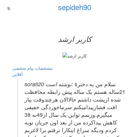
sepideh90
کاربر ارشد
مشخصات
پیام شخصی
آفلاين
sسلام من یه دختر
sorati20 نوشته است:
21ساله هستم یک ساله پیش رابطه محافظت
شده ازپشت داشتم حالاالان هرچندوقت یبار
افت فشارپیدامیکنم سرماخوردگی خفیفی
میگیرم.وزنمم تواین یک سال از49به 38
کاهش پیداکرده من از بعد اون جریان توبه
کردم ودیگه سراغ اینکارا نرفتم.برا لاغریم