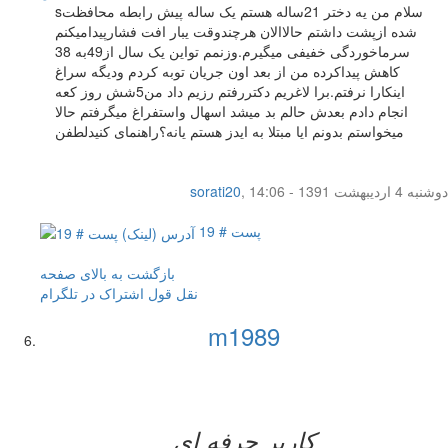
sسلام من یه دختر 21ساله هستم یک ساله پیش رابطه محافظت
شده ازپشت داشتم حالاالان هرچندوقت یبار افت فشارپیدامیکنم
سرماخوردگی خفیفی میگیرم.وزنمم تواین یک سال از49به 38
کاهش پیداکرده من از بعد اون جریان توبه کردم ودیگه سراغ
اینکارا نرفتم.برا لاغریم دکتررفتم رزیم داد من5شش روز کعه
انجام دادم بعدش حالم بد میشد اسهال واستفراغ میگرفتم حالا
میخواستم بدونم ایا مبتلا به ایدز هستم یانه؟راهنمای کنیدلطفن
دوشنبه 4 اردیبهشت 1391 - 14:06
,
sorati20
پست # 19
بازگشت به بالای صفحه
نقل قول
اشتراک در تلگرام
m1989
کاربر حرفه ای