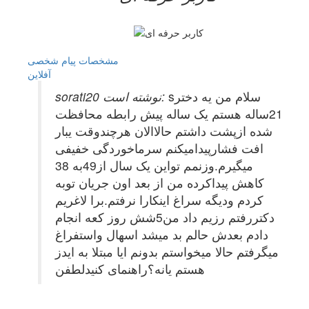
مشخصات
پیام شخصی
آفلاين
sسلام من یه دختر
sorati20 نوشته است:
21ساله هستم یک ساله پیش رابطه محافظت
شده ازپشت داشتم حالاالان هرچندوقت یبار
افت فشارپیدامیکنم سرماخوردگی خفیفی
میگیرم.وزنمم تواین یک سال از49به 38
کاهش پیداکرده من از بعد اون جریان توبه
کردم ودیگه سراغ اینکارا نرفتم.برا لاغریم
دکتررفتم رزیم داد من5شش روز کعه انجام
دادم بعدش حالم بد میشد اسهال واستفراغ
میگرفتم حالا میخواستم بدونم ایا مبتلا به ایدز
هستم یانه؟راهنمای کنیدلطفن