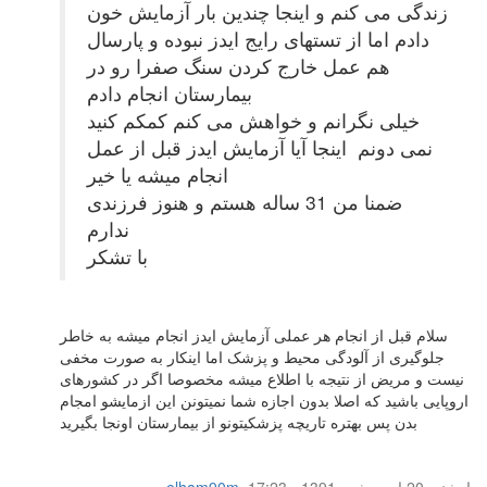
زندگی می کنم و اینجا چندین بار آزمایش خون
دادم اما از تستهای رایج ایدز نبوده و پارسال
هم عمل خارج کردن سنگ صفرا رو در
بیمارستان انجام دادم
خیلی نگرانم و خواهش می کنم کمکم کنید
نمی دونم اینجا آیا آزمایش ایدز قبل از عمل
انجام میشه یا خیر
ضمنا من 31 ساله هستم و هنوز فرزندی
ندارم
با تشکر
سلام قبل از انجام هر عملی آزمایش ایدز انجام میشه به خاطر
جلوگیری از آلودگی محیط و پزشک اما اینکار به صورت مخفی
نیست و مریض از نتیجه با اطلاع میشه مخصوصا اگر در کشورهای
اروپایی باشید که اصلا بدون اجازه شما نمیتونن این ازمایشو امجام
بدن پس بهتره تاریچه پزشکیتونو از بیمارستان اونجا بگیرید
چهار‌شنبه 20 اردیبهشت 1391 - 17:23
,
elham90m