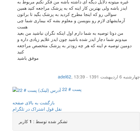
غیره میتونه دلایل دیگه ای داشته باشه من فکر نکنم مربوط به
ایدز باشه ولی بهترین کار اینه که به پزشک مراجعه کنید همین
سوالی رو که اینجا مطرح کردید به پزشک بگید تا براتون
آزمایشهای لازم رو بنویسن و معلوم بشه که بیماری شما چی
هست
من دوتا توصیه به شما دارم اول اینکه نگران نباشید من بعید
میدونم شما دچار ایدز شده باشید چون ایدز علایم زیادی داره و
دومین توصیه م اینه که هر چه زودتر به پزشک متخصص مراجعه
کنید
موفق باشید
چهار‌شنبه 6 اردیبهشت 1391 - 13:39
,
adel62
پست # 22
بازگشت به بالای صفحه
نقل قول
اشتراک در تلگرام
تشکر شده توسط :
1
کاربر