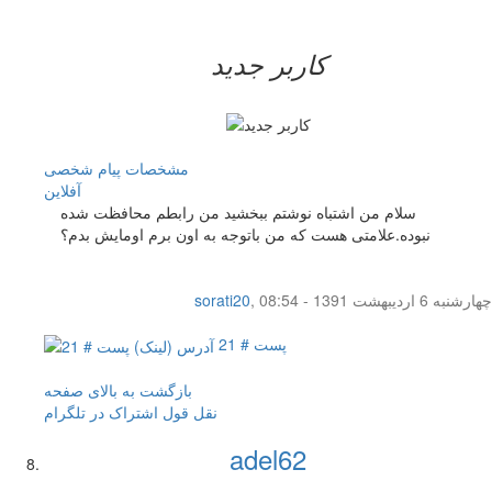
کاربر جدید
مشخصات
پیام شخصی
آفلاين
سلام من اشتباه نوشتم ببخشید من رابطم محافظت شده
نبوده.علامتی هست که من باتوجه به اون برم اومایش بدم؟
چهار‌شنبه 6 اردیبهشت 1391 - 08:54
,
sorati20
پست # 21
بازگشت به بالای صفحه
نقل قول
اشتراک در تلگرام
adel62