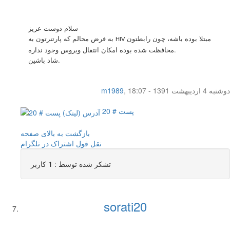
سلام دوست عزيز
مبتلا بوده باشه، چون رابطتون
به فرض محالم كه پارتنرتون به
HIV
محافظت شده بوده امكان انتقال ويروس وجود نداره.
شاد باشين.
دوشنبه 4 اردیبهشت 1391 - 18:07
,
m1989
پست # 20
بازگشت به بالای صفحه
نقل قول
اشتراک در تلگرام
تشکر شده توسط :
1
کاربر
sorati20