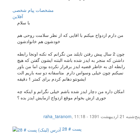
مشخصات
پیام شخصی
آفلاين
با سلام
من دارم ازدواج میکنم با اقایی که از نظر سلامت روحی هم
خودشون هم خانوادشون
چون 2 سال پیش رفتن تایلند من نگرانم که نکنه اونجا رابطه
داشتن که منجر به ایدز شده باشه البتنه ایشون گفتن که هیچ
رابطه ای به خاطر قضیه ایدز برقرار نکرده بودن اما من باور
نمیکنم چون خیلی وسواس دارم متاسفانه دو سه باریم الت
ایشونتو دهانم کردم برای کمتر 1 دقیقه
امکان داره من دچار ایدز شده باشم خیلی نگرانم و اینکه چه
جوری ازش بخوام موقع ازدواج ازمایش ایدز بده ؟
پنج‌شنبه 21 اردیبهشت 1391 - 11:18
,
raha_taranom
پست # 28