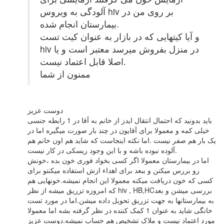
آلودگی به ویروس hiv بر روی من در
بیمارستان انجام شده.
و آیا کیتهایی که در بازار به عنوان کیت تست
hiv در منزل بفروش میرسد معتبر است و یا
اصلا قابل اعتماد نیست.
ممنون از شما
دوست عزیز
باید بدونید که احتمال انتقال ایدز از خانم به آقا در 1 رابطه جنسی
خیلی کمه و معمولا برای آقایون در چند بار صورت میگیره اما در
یک بار هم صفر نیست .اما نکته اینجاست که شاید هم اون خانم هم
آلوده نبوده باشه و با این وجود ریسکی در کار نیست.
اما در بیمارستان معمولا اگر کسی بخواد فوری خون بده ،خونش
رو بررس میکنن و ببعد برای اهداء ازش استفاده میکننو برای
کسی که خون دریافت میکنه معمولا این انجام نمیشه.خونهایی هم
که امروزه تزریق میشه از نظر hiv , HB,HCبررسی میشن و بعد
به بیمارستانها به جهت تزریق تحویل داده میشن.اما در مورد تست
خانگی شاید به عنوان 1 کمک کننده در نظر گرفته بشه اما معمولا
مورد اعتماد نیست و ملاک تشخیص هم حساب نمیشه.دوست عزیز