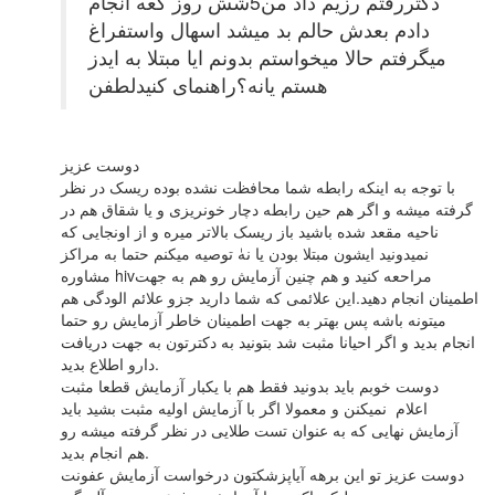
دکتررفتم رزیم داد من5شش روز کعه انجام
دادم بعدش حالم بد میشد اسهال واستفراغ
میگرفتم حالا میخواستم بدونم ایا مبتلا به ایدز
هستم یانه؟راهنمای کنیدلطفن
دوست عزیز
با توجه به اینکه رابطه شما محافظت نشده بوده ریسک در نظر
گرفته میشه و اگر هم حین رابطه دچار خونریزی و یا شقاق هم در
ناحیه مقعد شده باشید باز ریسک بالاتر میره و از اونجایی که
نمیدونید ایشون مبتلا بودن یا نهٰ توصیه میکنم حتما به مراکز
مشاوره hivمراحعه کنید و هم چنین آزمایش رو هم به جهت
اطمینان انجام دهید.این علائمی که شما دارید جزو علائم الودگی هم
میتونه باشه پس بهتر به جهت اطمینان خاطر آزمایش رو حتما
انجام بدید و اگر احیانا مثبت شد بتونید به دکترتون به جهت دریافت
دارو اطلاع بدید.
دوست خوبم باید بدونید فقط هم با یکبار آزمایش قطعا مثبت
اعلام نمیکنن و معمولا اگر با آزمایش اولیه مثبت بشید باید
آزمایش نهایی که به عنوان تست طلایی در نظر گرفته میشه رو
هم انجام بدید.
دوست عزیز تو این برهه آیاپزشکتون درخواست آزمایش عفونت