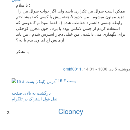
با سلام :
ممکن است سوال من تکراری باشد ولی اگر جواب سوال من را
بدهید ممنون میشوم . من حدود 3 هفته پیش با کسی که نمیشناختم
رابطه جنسی داشتم ( حفاظت شده ) . فقط نمیدانم کاندومی که
استفاده کردم از جنس لاتکس بوده یا بره ، چون مخزن کوچکی
برای نگهداری منی داشت . من خیلی دچار استرس شدم ، من باید
ازمایش اچ ای وی بدم یا نه ؟
با تشکر
دوشنبه 5 دی 1390 - 14:01
,
omid0011
پست # 15
بازگشت به بالای صفحه
نقل قول
اشتراک در تلگرام
Clooney