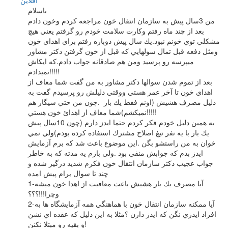
آفلاين
باسلام
من 3سال پيش به سازمان انتقال خون مراجعه كردم وخون دادم
بعد از چند ماه رفتم وكارت سلامت خودم رو گرفتم يعني هيچ
مشكلي توي خونم نبود.يك سال پيش دوباره رفتم براي اهداي خون
ومثل دفعه قبل تمال سولهايي كه قبل از خون گرفتن دكتر مشاور
ميپرسه رو پرسيد ومن هم صادقانه جواب دادم.كه ايكاش
نميدادم!!!!!
بعد از تموم شدن سوالها دكتر مشاور به من گفت شما معاف از
اهداي خون تا آخر عمر هستي ووقتي دليلش رو پرسيدم گفت به
دليل مصرف هشيش (اونم فقط يك بار .چون من حتي سيگار هم
نميكشم)شما معاف از اهدائ خون هستي!!!!!
به همين دليل خودم فكر كردم حتما ايدز دارم (چون 10سال پيش
يك بار با يه نفر تيغ اصلاح مشترك استفاده كرده بودم)ولي نمي
خوان به من راستشو بگن .اين موضوع باعث شد كه برم آزمايش
ايدز بدم كه جوابش منفي بود .ولي بازم يه مدته كه به خاطر
جواب عجيب دكتر سازمان انتقال خون فكرم شديد درگير شده و
چند تا سوال برام پيش امده
1-آيا مصرف يك بار هشيش باعث معافيت از اهدا خون ميشه
وچرا!!!؟؟؟
2-آيا ممكنه سازمان انتقال خون با هماهنگي همه آزمايشگاه ها به
افراد ايدزي نگن كه ايدز دارن ؟مثلا به اين دليل كه عقده اي نشن
و بقيه رو مبتلا نكنن!