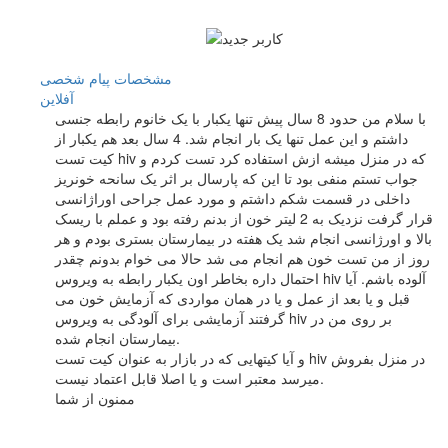
مشخصات
پیام شخصی
آفلاين
با سلام من حدود 8 سال پیش تنها یکبار با یک خانوم رابطه جنسی
داشتم و این عمل تنها یک بار انجام شد. 4 سال بعد هم یکبار از
کیت تست hiv که در منزل میشه ازش استفاده کرد تست کردم و
جواب تستم منفی بود تا این که پارسال بر اثر یک سانحه خونریز
داخلی در قسمت شکم داشتم و مورد عمل جراحی اوراژانسی
قرار گرفت نزدیک به 2 لیتر خون از بدنم رفته بود و عملم با ریسک
بالا و اورژانسی انجام شد یک هفته در بیمارستان بستری بودم و هر
روز از من تست خون هم انجام می شد حالا می خوام بدونم چقدر
احتمال داره بخاطر اون یکبار رابطه به ویروس hiv آلوده باشم. آیا
قبل و یا بعد از عمل و یا در همان مواردی که آزمایش خون می
گرفتند آزمایشی برای آلودگی به ویروس hiv بر روی من در
بیمارستان انجام شده.
و آیا کیتهایی که در بازار به عنوان کیت تست hiv در منزل بفروش
میرسد معتبر است و یا اصلا قابل اعتماد نیست.
ممنون از شما