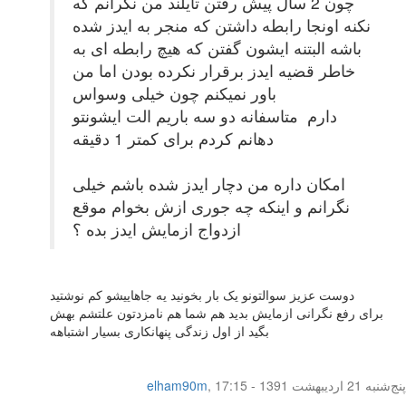
چون 2 سال پیش رفتن تایلند من نگرانم که
نکنه اونجا رابطه داشتن که منجر به ایدز شده
باشه البتنه ایشون گفتن که هیچ رابطه ای به
خاطر قضیه ایدز برقرار نکرده بودن اما من
باور نمیکنم چون خیلی وسواس
دارم متاسفانه دو سه باریم الت ایشونتو
دهانم کردم برای کمتر 1 دقیقه
امکان داره من دچار ایدز شده باشم خیلی
نگرانم و اینکه چه جوری ازش بخوام موقع
ازدواج ازمایش ایدز بده ؟
دوست عزیز سوالتونو یک بار بخونید یه جاهاییشو کم نوشتید
برای رفع نگرانی ازمایش بدید هم شما هم نامزدتون علتشم بهش
بگید از اول زندگی پنهانکاری بسیار اشتباهه
پنج‌شنبه 21 اردیبهشت 1391 - 17:15
,
elham90m