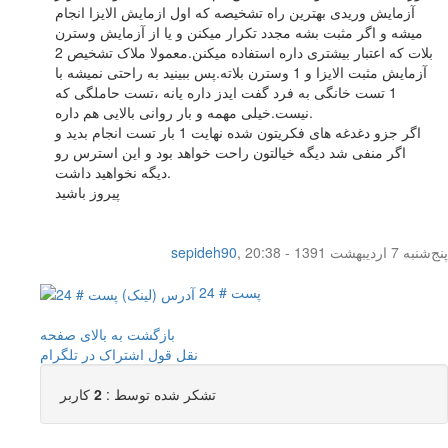
آزمایش وریدی بهترین راه تشخیصه که اول ازمایش الایزا انجام
میشه و اگر مثبت بشه مجدد تکرار میکنن و یا از آزمایش وسترن
بلات که اعتبار بیشتری داره استفاده میکنن.معمولا ملاک تشخیص 2
آزمایش مثبت الایزا و 1 وسترن بلاته.پس ببینید به راحتی نمیشه با
1 تست خانگی به فرد گفت ایدز داره یانه ،تست حاملگی که
نیست.خیلی مهمه و بار روانی بالایی هم داره.
اگر جزو دغدغه های فکریتون شده نهایت 1 بار تست انجام بدید و
اگر منفی شد دیگه خیالتون راحت خواهد بود و این استرس رو
دیگه نخواهید داشت.
پیروز باشید
پنج‌شنبه 7 اردیبهشت 1391 - 20:38
,
sepideh90
پست # 24
بازگشت به بالای صفحه
نقل قول
اشتراک در تلگرام
تشکر شده توسط :
2
کاربر