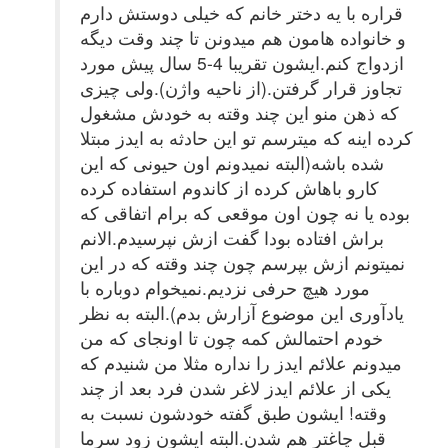
قراره با یه دختر خانم که خیلی دوستش دارم
و خانواده هامون هم میدونن تا چند وقت دیگه
ازدواج کنم.ایشون تقریبا 4-5 سال پیش مورد
تجاوز قرار گرفتن.(از ناحیه واژن).ولی چیزی
که ذهن منو این چند وقته به خودش مشغول
کرده اینه که میترسم تو این حادثه به ایدز مبتلا
شده باشه(البته نمیدونم اون حیونی که این
کارو باهاش کرده از کاندوم استفاده کرده
بوده یا نه چون اون موقعی که برام اتفاقی که
براش افتاده بودا گفت ازش نپرسیدم.الانم
نمیتونم ازش بپرسم چون چند وقته که در این
مورد هیچ حرفی نزدیم.نمیخوام دوباره با
یادآوری این موضوع آزارش بدم).البته به نظر
خودم احتمالش کمه چون تا اونجای که من
میدونم علائم ایدز را نداره مثلا من شنیدم که
یکی از علائم ایدز لاغر شدن فرد بعد از چند
وقته! ایشون طبق گفته خودشون نسبت به
قبل چاغتر هم شدن.البته ایشون زود سرما