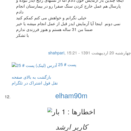
اینجا چندین بار آزمایش خون دادم اما از تستهای رایج ایدز نبوده و
پارسال هم عمل خارج کردن سنگ صفرا رو در بیمارستان انجام
دادم
خیلی نگرانم و خواهش می کنم کمکم کنید
نمی دونم اینجا آیا آزمایش ایدز قبل از عمل انجام میشه یا خیر
ضمنا من 31 ساله هستم و هنوز فرزندی ندارم
با تشکر
چهار‌شنبه 20 اردیبهشت 1391 - 15:21
,
shahpari
پست # 25
بازگشت به بالای صفحه
نقل قول
اشتراک در تلگرام
elham90m
کاربر ارشد