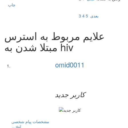
چاپ
بعدی
5
4
3
علایم مربوط به استرس
مبتلا شدن به hiv
omid0011
کاربر جدید
مشخصات
پیام شخصی
آفلاين