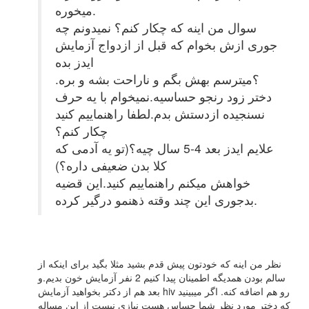
میخوره.
سوال من اینه که چکار کنم؟ نمیدونم چه
جوری ازش بخوام که قبل از ازدواج آزمایش
ایدز بده
؟میترسم بهش بگم و ناراحت بشه و بره.
دختر زود رنجو حساسیه.نمیخوام با یه حرف
نسنجیده ازدستش بدم.لطفا راهنماییم کنید
چکار کنم؟
علایم ایدز بعد 4-5 سال چیه؟(تو یه آدمی که
کلا بدن ضعیفی داره؟)
خواهش میکنم راهنماییم کنید.این قضیه
بدجوری این چند وقته ذهنمو درگیر کرده.
نظر من اینه که خودتون پیش قدم بشید مثلا بگید برای اینکه از
سالم بودن همدیگه اطمینان پیدا کنیم 2 نفر آزمایش خون بدیم.و
بعد هم از دکتر بخواهید آزمایش hiv رو هم اضافه کنه. اگر میبینید
که دختر مورد نظر شما حساس هست نیازی نیست از این مساله