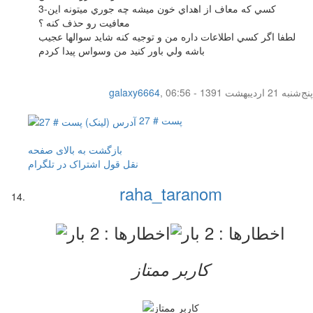
3-كسي كه معاف از اهداي خون ميشه چه جوري ميتونه اين
معافيت رو حذف كنه ؟
لطفا اگر كسي اطلاعات داره من و توجيه كنه شايد سوالها عجيب
باشه ولي باور كنيد من وسواس پيدا كردم
پنج‌شنبه 21 اردیبهشت 1391 - 06:56
,
galaxy6664
پست # 27
بازگشت به بالای صفحه
نقل قول
اشتراک در تلگرام
raha_taranom
کاربر ممتاز