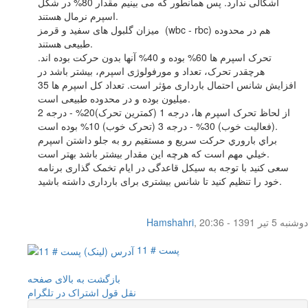
اشکالی ندارد. پس همانطور که می بینیم مقدار 80% در شكل
اسپرم نرمال هستند.
میزان گلبول های سفید و قرمز (wbc - rbc) هم در محدوده
طبیعی هستند.
تحرک اسپرم ها 60% بوده و 40% آنها بدون حرکت بوده اند.
هرچقدر تحرک، تعداد و مورفولوژی اسپرم، بیشتر باشد در
افزایش شانس احتمال بارداری مؤثر است. تعداد کل اسپرم ها 35
میلیون بوده و در محدوده طبیعی است.
از لحاظ تحرک اسپرم ها، درجه 1 (کمترین تحرک)20% - درجه 2
(فعالیت خوب) 30% - درجه 3 (تحرک خوب) 10% بوده است.
براي باروري حرکت سريع و مستقيم رو به جلو داشتن اسپرم
خيلي مهم است که هرچه این مقدار بیشتر باشد بهتر است.
سعی کنید با توجه به سیکل قاعدگی در ایام تخمک گذاری برنامه
خود را تنظیم کنید تا شانس بیشتری برای بارداری داشته باشید.
دوشنبه 5 تیر 1391 - 20:36
,
Hamshahri
پست # 11
بازگشت به بالای صفحه
نقل قول
اشتراک در تلگرام