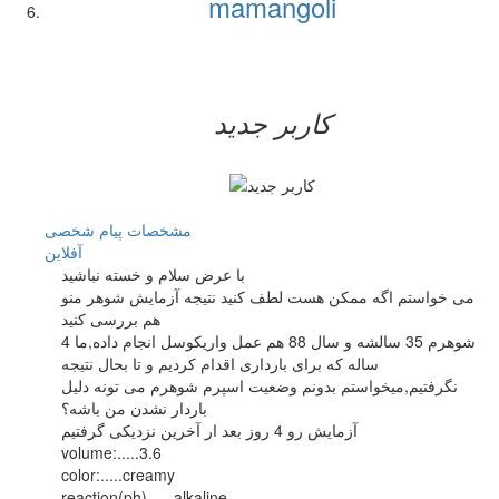
mamangoli
کاربر جدید
مشخصات
پیام شخصی
آفلاين
با عرض سلام و خسته نباشید
می خواستم اگه ممکن هست لطف کنید نتیجه آزمایش شوهر منو
هم بررسی کنید
شوهرم 35 سالشه و سال 88 هم عمل واریکوسل انجام داده,ما 4
ساله که برای بارداری اقدام کردیم و تا بحال نتیجه
نگرفتیم,میخواستم بدونم وضعیت اسپرم شوهرم می تونه دلیل
باردار نشدن من باشه؟
آزمایش رو 4 روز بعد ار آخرین نزدیکی گرفتیم
volume:.....3.6
color:.....creamy
reaction(ph)......alkaline