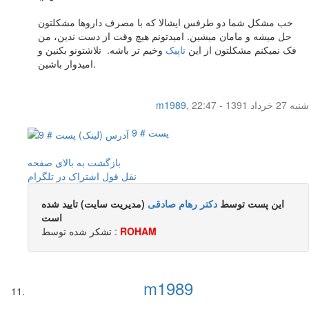
خب مشکل شما دو طرفس ایشالا که با مصرف داروها مشکلتون
حل میشه و مامان میشین. امیدتونم هیچ وقت از دست ندین، من
فک نمیکنم مشکلتون از این
تاپیک
وخیم تر باشه. تلاشتونو بکنین و
امیدوار باشین.
شنبه 27 خرداد 1391 - 22:47
,
m1989
پست # 9
بازگشت به بالای صفحه
نقل قول
اشتراک در تلگرام
این پست توسط
دکتر رهام صادقی
(مدیریت سایت) تایید شده
است
ROHAM
تشکر شده توسط :
m1989