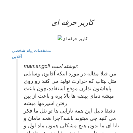
کاربر حرفه ای
مشخصات
پیام شخصی
آفلاين
mamangoli نوشته است:
من قبلا مقاله در مورد اینکه آقایون وسایلی
مثل لبتاپ که حرارت تولید می کنند رو روی
پاهاشون نذارن موقع استفاده،چون باعث
میشه دمای بیضه ها بالا بره و باعث از بین
رفتن اسپرمها میشه
دقیقا دلیل این همه نازایی ها تو نثل ما فکر
می کنید چی میتونه باشه؟چرا همه مامان و
بابا ای ما بدون هیچ مشکلی همون ماه اول و
دوم بچه دار می شدند و شاید تو هر خانواده