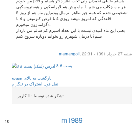
من خودم pco هستم +تنبلی تخمدان ولی تحت نظر دکتر هستم و
هر ماه چکاپ می شم ,1 ماه پیش هم لاپراسکپی و هیستروسکپی
تشخیصی شدم که همه چیز ظاهرا نرمال بوده,این ماه هم از روز 5
قاعدگی که امروز میشه روزی 4 تا قرص کلومیفن و 4 تا
دگزامتازون میخورم.
یعنی این ماه امیدی نیست با این تعداد اسپرم کم سالم من باردار
بشم؟تا درمان شوهرم رو بخوایم دوباره شروع کنیم
شنبه 27 خرداد 1391 - 22:31
,
mamangoli
پست # 8
بازگشت به بالای صفحه
نقل قول
اشتراک در تلگرام
تشکر شده توسط :
1
کاربر
m1989