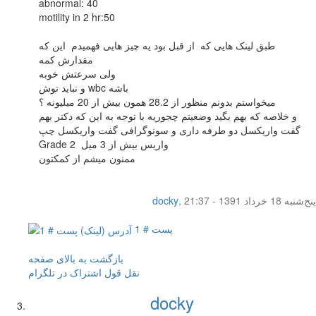
abnormal: 40
motility in 2 hr:50
طبق لینک هایی که از قبل بود یه چیز هایی فهمیدم این که
مقدارش کمه
ولی سرعتش خوبه
و نباید توش wbc باشه
میخواستم بدونم منظور از 28.2 همون بیش از 20 میلیونه ؟
و خلاصه که بهم بگید وضعیتم چجوریه با توجه به این که دکتر بهم
گفت واریکسل دو طرفه داری و سونوگرافی گفت واریکسل چپ
Grade 2 واریس بیش از 3 میل
ممنون میشم از کمکتون
پنج‌شنبه 18 خرداد 1391 - 21:37
,
docky
پست # 1
بازگشت به بالای صفحه
نقل قول
اشتراک در تلگرام
docky