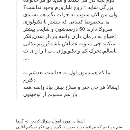
بزرگی شاید 1 زوج نلبارورم وجود نداشت؟
ولی من الان میتونم به جرات بگم هم نسلیای
ما مخصوصا کسانی که بیشتر با تکنولوژی
سروکا دارند 50 درصدشون و شایدم بیشتر
احتیاج به درمان دارن واسه باردار شدن,فکر
میکنید چی میتونه عاملش باشه؟رژیم غذایی
ناسالم,تحرک کم و تکنولوژی...پ ا را ز ی ت
....
ما که همیدمون اول به خداست بعدشم به
دکترم
ایشالا هر چی خیر و صلاح پیش بیاد واسه همه
باز هم ممنونم از توجهتون
شما در مورد امواج سوال کردین نه گرما!
منم موافقم که مراقبت باید صورت بگیره ولی فکر نمیکنم آقایی