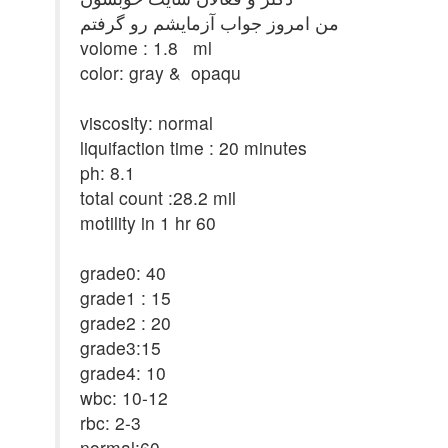
من امروز جواب آزمایشم رو گرفتم
volome : 1.8 ml
color: gray & opaqu
viscosity: normal
liquifaction time : 20 minutes
ph: 8.1
total count :28.2 mil
motility in 1 hr 60
grade0: 40
grade1 : 15
grade2 : 20
grade3:15
grade4: 10
wbc: 10-12
rbc: 2-3
normal:60