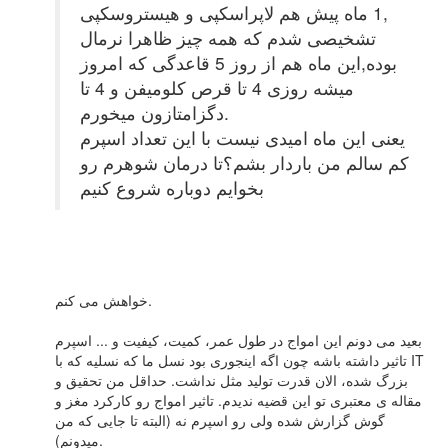
,1 ماه پیش هم لاپراسکپی و هیستروسکپی
تشخیصی شدم که همه چیز ظاهرا نرمال
بوده,این ماه هم از روز 5 قاعدگی که امروز
میشه روزی 4 تا قرص کلومیفن و 4 تا
دگزامتازون میخورم.
یعنی این ماه امیدی نیست با این تعداد اسپرم
کم سالم من باردار بشم؟تا درمان شوهرم رو
بخوایم دوباره شروع کنیم
خواهش می کنم.
بعید می دونم این امواج در طول عمر، کمیت، کیفیت و ... اسپرم
تاثیر داشته باشه چون اگه اینجوری بود نسل ما که نسلیه که با IT
بزرگ شده، الان قدرت تولید مثل نداشت. حداقل من تحقیق و
مقاله ی معتبری تو این قضیه ندیدم. تاثیر امواج رو کارکرد مغز و
گوش گزارش شده ولی رو اسپرم نه (البته تا جایی که من
میدونم).