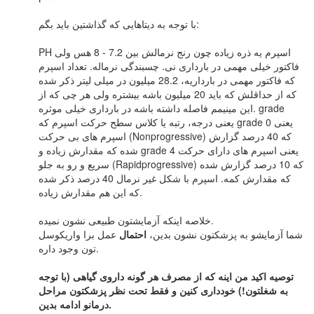
با توجه به دیتاهایی که گذاشتین باید بگم:
PH اسپرم یه ذره زیاده چون رنج نرمالش بین 7.2 - 8 هس ولی
فاکتور خیلی مهمی در بارداری نی. چسبندگی نرماله. تعداد اسپرم
که فاکتور مهمی در بارداریه، 28.2 میلیون در میلی لیتر ذکر شده
که از حداقلش که باید 20 میلیون باشه بیشتره ولی هر چی که از
این مینیمم فاصله داشته باشه در بارداری خیلی موثره. grade
یعنی درجه، رتبه یا کلاس سطح حرکت اسپرم که grade 0 یعنی
اسپرم های بی حرکت (Nonprogressive) که 40 درصد گزارش
شده که مقدارش زیاده و grade 4 یعنی اسپرم های دارای حرکت
سریع و رو به جلو (Rapidprogressive) که 10 درصد گزارش شده
که مقدارش کمه. اسپرم با شکل غیر نرمال 40 درصد ذکر شده
که این هم مقدارش زیاده.
خلاصه اینکه آزمایشتون طبیعی نشون نمیده.
شما آزمایشو به پزشکتون نشون بدین،
احتمال
عمل برا واریکوسل
تون وجود داره.
توصیه اکید من اینه که از مصرف هر گونه داروی گیاهی (با توجه
به شغلتون!) خودداری کنین و فقط تحت نظر پزشکتون مراحل
درمانو ادامه بدین.