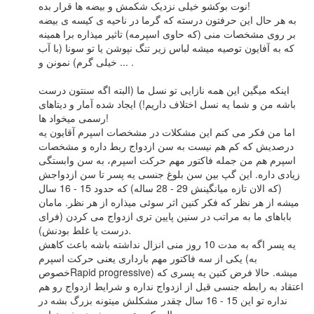
نوت بوکشو خیلی نزدیک شکمش و بیضه ها قرار بده!
به هر حال این حرفتون درسته که گرما در ناحیه ی کیسه ی بیضه
بر روی مشخصات منی (که حاوی اسپرمه) تاثیر میذاره برا همینه
که به آفایون توصیه میشه لباس زیر تنگ نپوشن یا تو سونا (با آب
خیلی گرم) نمونن و ... .
اینکه میگین این همه نازایی تو نسل ما (البته اگه سنتون درست
باشه من و شما یه نسل اختلاف داریم!) ایجاد شده آمار و دیتاهای
رسمی میخواد ها!
اما من فکر می کنم این مشکلات در مشخصات اسپرم آقایون یه
درصدیش که کم هم نیست به سن ازدواج ربط داره و مشخصات
اسپرم هم من جمله فاکتور مهم حرکت اسپرم، به سن وابستگی
زیادی داره. این گپ بین سن بلوغ جنسی یه پسر تا سن ازدواجش
(که الان تازه میانگینش 29 - 28 ساله) که حدود 15 - 16 سال
میشه از هر نظر که فکر کنین اثر سوئی میذاره از هر نظر. مامان
باباهای ما به مراتب در سنین پایین تری ازدواج می کردن (فرای
درست یا غلط بودنش).
یه پسر اگه به مدت 10 روز منی انزال نداشته باشه باعث کاهش
یکی از سه فاکتور مهم بارداری یعنی حرکت اسپرم (به
خصوصRapid progressive) میشه. حالا فرض کنین یه پسری که
اعتقاد به رابطه جنسی قبل از ازدواج نداره و شرایط ازدواج رو هم
نداره تو این 15 - 16 سال چقدر مشکلش میتونه بزرگ بشه در