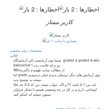
کاربر ممتاز
مشخصات
پیام شخصی
آفلاين
ضمنا توی آزمایشم دکتر آزمایشگاه grade0 & grade4 & wbc
&abnormal رو برام علامت زده ؟
Wbcاز مطالب سایت فهمیدم باکتریه
اما grade توی آزمایش های دیگر دوستان ندیدم خیلی ترسیدیم
میشه یه توضیح بدید.
rbc باید بین 1-2 باشه ؟!! و اگه جواب مثبته من که 2-3 چه
اوضاعی دارم و در کل در چه وضعیتی هستم با تشکر فراوان
ممنون میشم که کمکم کنید
جمعه 19 خرداد 1391 - 09:23
,
docky