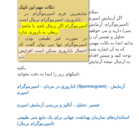
نکات مهم این تاپیک:
سلام،
- شایعترین فرم اسپرموگرام در
اگر آزمایش اسپرم
ناباروری، اسپرموگرام نرمال است.
(اسپرموگرام- آزمایش
اسپرموگرام اگر نرمال باشد یا نباشد
-
منی) دارید و می خواهید
ربطی به باروری ندارد.
تحلیل و تفسیر آن را
- در صورت غیر طبیعی بودن
بدانید ابتدا به نکات مهمی
اسپرموگرام تنها می توان گفت که
که به آن اشاره شده
احتمال ناباروری ممکن است افزایش
توجه کنید و سپس اقدام
.
یابد
به ارسال نتیجه آزمایش
بکنید.
تایپکهای زیر را ابتدا به دقت بخوانید:
ناباروري در مردان - اسپرموگرام (Spermogram) - آزمایش
اسپرم
تفسیر ،تحلیل ، آنالیز و بررسی آزمایش اسپرم
استانداردهای سازمان بهداشت جهانی برای یک مایع منی طبیعی
(اسپرموگرام نرمال)