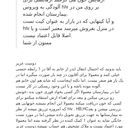
آلودگی به ویروس hiv بر روی من در
بیمارستان انجام شده.
و آیا کیتهایی که در بازار به عنوان کیت تست
hiv در منزل بفروش میرسد معتبر است و یا
اصلا قابل اعتماد نیست.
ممنون از شما
دوست عزیز
باید بدونید که احتمال انتقال ایدز از خانم به آقا در 1 رابطه جنسی
خیلی کمه و معمولا برای آقایون در چند بار صورت میگیره اما در
یک بار هم صفر نیست .اما نکته اینجاست که شاید هم اون خانم هم
آلوده نبوده باشه و با این وجود ریسکی در کار نیست.
اما در بیمارستان معمولا اگر کسی بخواد فوری خون بده ،خونش
رو بررس میکنن و ببعد برای اهداء ازش استفاده میکننو برای
کسی که خون دریافت میکنه معمولا این انجام نمیشه.خونهایی هم
که امروزه تزریق میشه از نظر hiv , HB,HCبررسی میشن و بعد
به بیمارستانها به جهت تزریق تحویل داده میشن.اما در مورد تست
خانگی شاید به عنوان 1 کمک کننده در نظر گرفته بشه اما معمولا
مورد اعتماد نیست و ملاک تشخیص هم حساب نمیشه.دوست عزیز