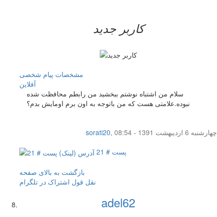
کاربر جدید
مشخصات
پیام شخصی
آفلاين
سلام من اشتباه نوشتم ببخشید من رابطم محافظت شده
نبوده.علامتی هست که من باتوجه به اون برم اومایش بدم؟
چهار‌شنبه 6 اردیبهشت 1391 - 08:54
,
sorati20
پست # 21
بازگشت به بالای صفحه
نقل قول
اشتراک در تلگرام
adel62