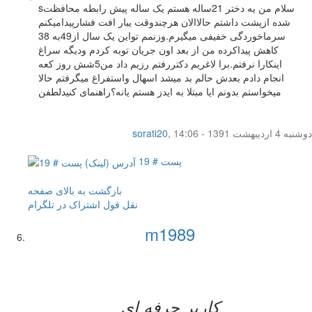
sسلام من یه دختر 21ساله هستم یک ساله پیش رابطه محافظت
شده ازپشت داشتم حالاالان هرچندوقت یبار افت فشارپیدامیکنم
سرماخوردگی خفیفی میگیرم.وزنمم تواین یک سال از49به 38
کاهش پیداکرده من از بعد اون جریان توبه کردم ودیگه سراغ
اینکارا نرفتم.برا لاغریم دکتررفتم رزیم داد من5شش روز کعه
انجام دادم بعدش حالم بد میشد اسهال واستفراغ میگرفتم حالا
میخواستم بدونم ایا مبتلا به ایدز هستم یانه؟راهنمای کنیدلطفن
دوشنبه 4 اردیبهشت 1391 - 14:06
,
sorati20
پست # 19
بازگشت به بالای صفحه
نقل قول
اشتراک در تلگرام
m1989
کاربر حرفه ای