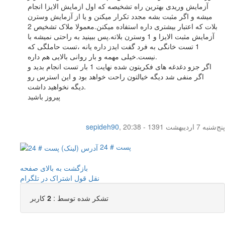
آزمایش وریدی بهترین راه تشخیصه که اول ازمایش الایزا انجام
میشه و اگر مثبت بشه مجدد تکرار میکنن و یا از آزمایش وسترن
بلات که اعتبار بیشتری داره استفاده میکنن.معمولا ملاک تشخیص 2
آزمایش مثبت الایزا و 1 وسترن بلاته.پس ببینید به راحتی نمیشه با
1 تست خانگی به فرد گفت ایدز داره یانه ،تست حاملگی که
نیست.خیلی مهمه و بار روانی بالایی هم داره.
اگر جزو دغدغه های فکریتون شده نهایت 1 بار تست انجام بدید و
اگر منفی شد دیگه خیالتون راحت خواهد بود و این استرس رو
دیگه نخواهید داشت.
پیروز باشید
پنج‌شنبه 7 اردیبهشت 1391 - 20:38
,
sepideh90
پست # 24
بازگشت به بالای صفحه
نقل قول
اشتراک در تلگرام
تشکر شده توسط :
2
کاربر