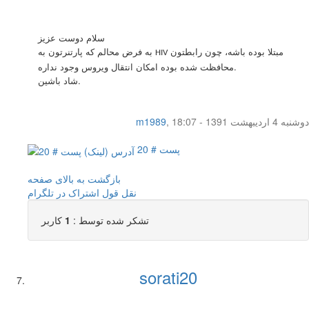
سلام دوست عزيز
مبتلا بوده باشه، چون رابطتون
به فرض محالم كه پارتنرتون به
HIV
محافظت شده بوده امكان انتقال ويروس وجود نداره.
شاد باشين.
دوشنبه 4 اردیبهشت 1391 - 18:07
,
m1989
پست # 20
بازگشت به بالای صفحه
نقل قول
اشتراک در تلگرام
تشکر شده توسط :
1
کاربر
sorati20