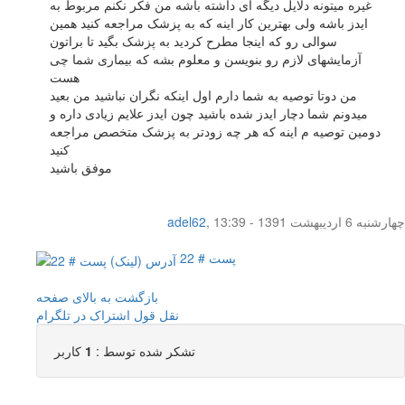
غیره میتونه دلایل دیگه ای داشته باشه من فکر نکنم مربوط به
ایدز باشه ولی بهترین کار اینه که به پزشک مراجعه کنید همین
سوالی رو که اینجا مطرح کردید به پزشک بگید تا براتون
آزمایشهای لازم رو بنویسن و معلوم بشه که بیماری شما چی
هست
من دوتا توصیه به شما دارم اول اینکه نگران نباشید من بعید
میدونم شما دچار ایدز شده باشید چون ایدز علایم زیادی داره و
دومین توصیه م اینه که هر چه زودتر به پزشک متخصص مراجعه
کنید
موفق باشید
چهار‌شنبه 6 اردیبهشت 1391 - 13:39
,
adel62
پست # 22
بازگشت به بالای صفحه
نقل قول
اشتراک در تلگرام
تشکر شده توسط :
1
کاربر