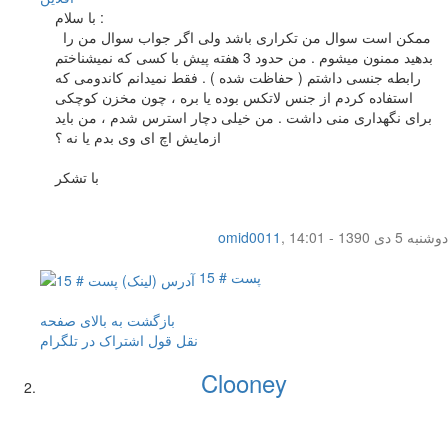
با سلام :
ممکن است سوال من تکراری باشد ولی اگر جواب سوال من را
بدهید ممنون میشوم . من حدود 3 هفته پیش با کسی که نمیشناختم
رابطه جنسی داشتم ( حفاظت شده ) . فقط نمیدانم کاندومی که
استفاده کردم از جنس لاتکس بوده یا بره ، چون مخزن کوچکی
برای نگهداری منی داشت . من خیلی دچار استرس شدم ، من باید
ازمایش اچ ای وی بدم یا نه ؟
با تشکر
دوشنبه 5 دی 1390 - 14:01
,
omid0011
پست # 15
بازگشت به بالای صفحه
نقل قول
اشتراک در تلگرام
Clooney