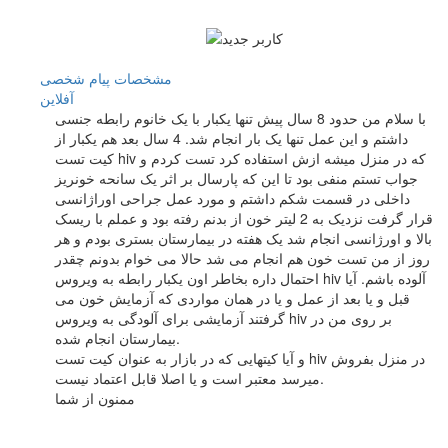
مشخصات
پیام شخصی
آفلاين
با سلام من حدود 8 سال پیش تنها یکبار با یک خانوم رابطه جنسی
داشتم و این عمل تنها یک بار انجام شد. 4 سال بعد هم یکبار از
کیت تست hiv که در منزل میشه ازش استفاده کرد تست کردم و
جواب تستم منفی بود تا این که پارسال بر اثر یک سانحه خونریز
داخلی در قسمت شکم داشتم و مورد عمل جراحی اوراژانسی
قرار گرفت نزدیک به 2 لیتر خون از بدنم رفته بود و عملم با ریسک
بالا و اورژانسی انجام شد یک هفته در بیمارستان بستری بودم و هر
روز از من تست خون هم انجام می شد حالا می خوام بدونم چقدر
احتمال داره بخاطر اون یکبار رابطه به ویروس hiv آلوده باشم. آیا
قبل و یا بعد از عمل و یا در همان مواردی که آزمایش خون می
گرفتند آزمایشی برای آلودگی به ویروس hiv بر روی من در
بیمارستان انجام شده.
و آیا کیتهایی که در بازار به عنوان کیت تست hiv در منزل بفروش
میرسد معتبر است و یا اصلا قابل اعتماد نیست.
ممنون از شما