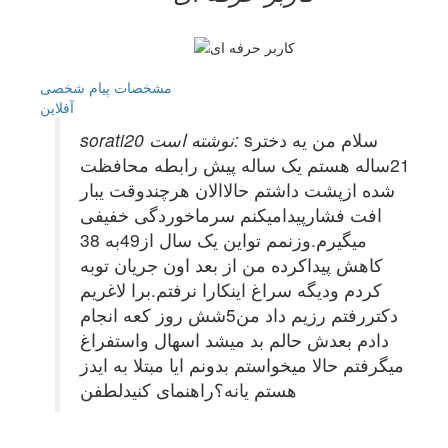
مشخصات
پیام شخصی
آفلاين
sسلام من یه دختر
sorati20 نوشته است:
21ساله هستم یک ساله پیش رابطه محافظت
شده ازپشت داشتم حالاالان هرچندوقت یبار
افت فشارپیدامیکنم سرماخوردگی خفیفی
میگیرم.وزنمم تواین یک سال از49به 38
کاهش پیداکرده من از بعد اون جریان توبه
کردم ودیگه سراغ اینکارا نرفتم.برا لاغریم
دکتررفتم رزیم داد من5شش روز کعه انجام
دادم بعدش حالم بد میشد اسهال واستفراغ
میگرفتم حالا میخواستم بدونم ایا مبتلا به ایدز
هستم یانه؟راهنمای کنیدلطفن