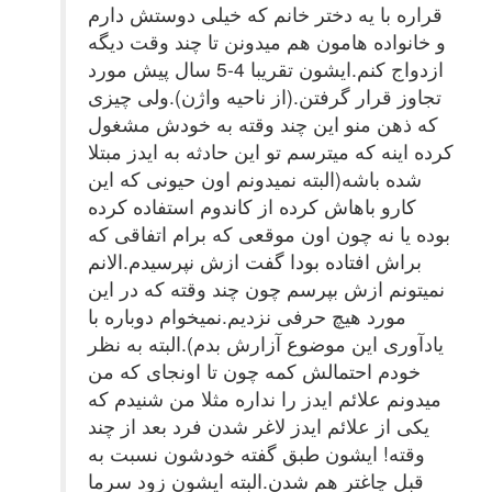
قراره با یه دختر خانم که خیلی دوستش دارم
و خانواده هامون هم میدونن تا چند وقت دیگه
ازدواج کنم.ایشون تقریبا 4-5 سال پیش مورد
تجاوز قرار گرفتن.(از ناحیه واژن).ولی چیزی
که ذهن منو این چند وقته به خودش مشغول
کرده اینه که میترسم تو این حادثه به ایدز مبتلا
شده باشه(البته نمیدونم اون حیونی که این
کارو باهاش کرده از کاندوم استفاده کرده
بوده یا نه چون اون موقعی که برام اتفاقی که
براش افتاده بودا گفت ازش نپرسیدم.الانم
نمیتونم ازش بپرسم چون چند وقته که در این
مورد هیچ حرفی نزدیم.نمیخوام دوباره با
یادآوری این موضوع آزارش بدم).البته به نظر
خودم احتمالش کمه چون تا اونجای که من
میدونم علائم ایدز را نداره مثلا من شنیدم که
یکی از علائم ایدز لاغر شدن فرد بعد از چند
وقته! ایشون طبق گفته خودشون نسبت به
قبل چاغتر هم شدن.البته ایشون زود سرما