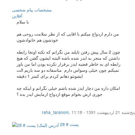
مشخصات
پیام شخصی
آفلاين
با سلام
من دارم ازدواج میکنم با اقایی که از نظر سلامت روحی هم
خودشون هم خانوادشون
چون 2 سال پیش رفتن تایلند من نگرانم که نکنه اونجا رابطه
داشتن که منجر به ایدز شده باشه البتنه ایشون گفتن که هیچ
رابطه ای به خاطر قضیه ایدز برقرار نکرده بودن اما من باور
نمیکنم چون خیلی وسواس دارم متاسفانه دو سه باریم الت
ایشونتو دهانم کردم برای کمتر 1 دقیقه
امکان داره من دچار ایدز شده باشم خیلی نگرانم و اینکه چه
جوری ازش بخوام موقع ازدواج ازمایش ایدز بده ؟
پنج‌شنبه 21 اردیبهشت 1391 - 11:18
,
raha_taranom
پست # 28