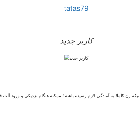
tatas79
کاربر جدید
نيكه زن
كاملا
به آمادگي لازم رسيده باشه ؛ ممكنه هنگام نزديكي و ورود آلت