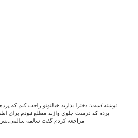
parisa_v نوشته است:
دخترا بذارید خیالتونو راحت کنم که پرده
پرده که درست جلوی واژنه مطلع نبودم برای اطمینا
مراجعه کردم گفت سالمه سالمی.پس انق