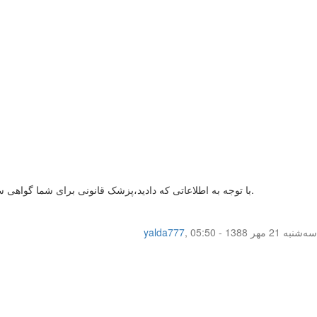
با توجه به اطلاعاتی که دادید،پزشک قانونی برای شما گواهی سلامت صادر نمی کنه،اما ممکنه اگر نوع پرده شما ارتجاعی باشه،یک متخصص ناشی متوجه این موضوع نشه و گواهی صادر بشه که البته کمی بعیده.
سه‌شنبه 21 مهر 1388 - 05:50
,
yalda777