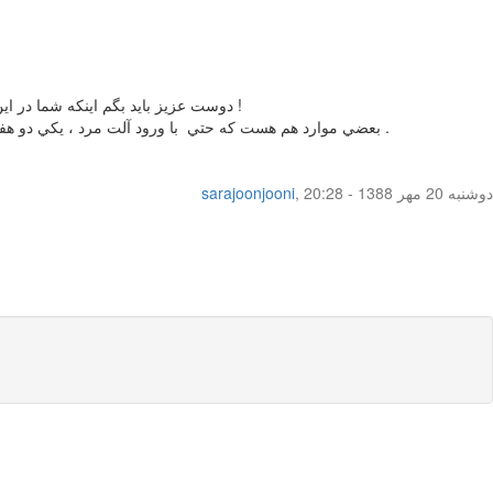
دوست عزيز بايد بگم اينكه شما در اين مورد شانس آورديد دليل نمي شه بقيه رو هم به اين كار تشويق كنيد . فرو كردن هر چيزي داخل واژن مي تونه باعث پارگي پرده بشه حتي انگشت !
بعضي موارد هم هست كه حتي با ورود آلت مرد ، يكي دو هفته طول مي كشه پرده پاره بشه ! بستگي به نوع پرده داره و نمي دونم ميدونيد يانه يك نوع پرده هم وجود داره كه فقط با زايمان طبيعي پاره مي شه .
دوشنبه 20 مهر 1388 - 20:28
,
sarajoonjooni