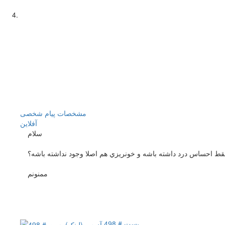
مشخصات
پیام شخصی
آفلاين
سلام
 فقط احساس درد داشته باشه و خونريزي هم اصلا وجود نداشته باشه؟
ممنونم
پست # 498