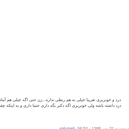
درد و خونریزی تقریبا خیلی به هم ربطی نداره...زن حتی اگه خیلی هم آما
درد داشته باشه ولی خونریزی اگه دکتر بگه داری حتما داری و به اینکه چ
سه‌شنبه 21 مهر 1388 - 06:52
,
salumeh