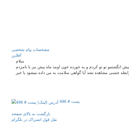
مشخصات
پیام شخصی
آفلاين
سلام
عاینه پرده بکارت مراجعه کردم.بهم گفت پرده ی شما حلقوی-ارتجاعی است و در ساعت 2 آسیب دیده و آسیب دیدگیش کهنس.2 سال پیش انگشتمو تو تو کردم و یه خورده خون اومد ماه پیش نیز با نامزدم
بطه جنسی مشاهده نشد آیا گواهی سلامت به من داده میشود یا خیر
پست # 496
بازگشت به بالای صفحه
نقل قول
اشتراک در تلگرام