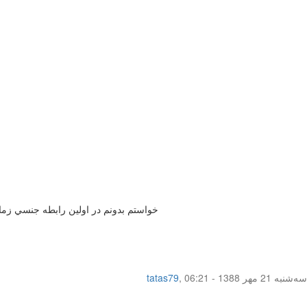
خواستم بدونم در اولين رابطه جنسي زما
سه‌شنبه 21 مهر 1388 - 06:21
,
tatas79