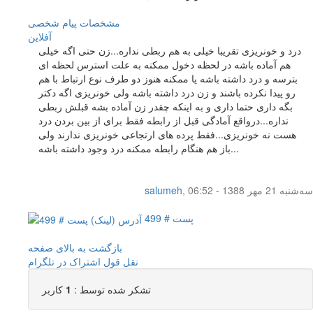
مشخصات
پیام شخصی
آفلاين
درد و خونریزی تقریبا خیلی به هم ربطی نداره...زن حتی اگه خیلی
هم آماده باشه در لحظه دخول ممکنه به علت استرس لحظه ای
بترسه و درد داشته باشه یا ممکنه هنوز دو طرف نوع ارتباط با هم
رو پیدا نکرده باشند و زن درد داشته باشه ولی خونریزی اگه دکتر
بگه داری حتما داری و به اینکه چقدر زن آماده بشه قبلش ربطی
نداره...درواقع آمادگی قبل از رابطه فقط برای از بین بردن درد
هست نه خونریزی...فقط پرده های ارتجاعی خونریزی ندارند ولی
باز هم هنگام رابطه ممکنه درد وجود داشته باشه...
سه‌شنبه 21 مهر 1388 - 06:52
,
salumeh
پست # 499
بازگشت به بالای صفحه
نقل قول
اشتراک در تلگرام
تشکر شده توسط :
1
کاربر