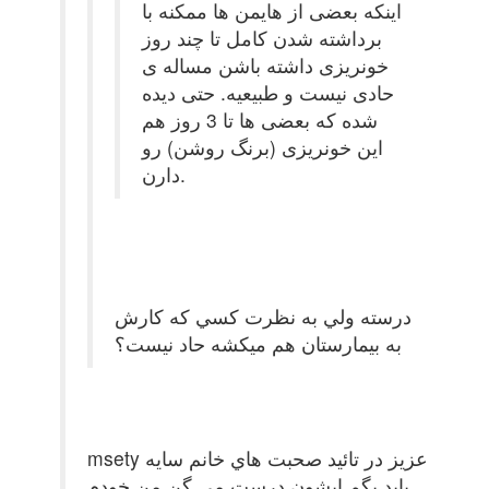
اینکه بعضی از هایمن ها ممکنه با
برداشته شدن کامل تا چند روز
خونریزی داشته باشن مساله ی
حادی نیست و طبیعیه. حتی دیده
شده که بعضی ها تا 3 روز هم
این خونریزی (برنگ روشن) رو
دارن.
درسته ولي به نظرت كسي كه كارش
به بيمارستان هم ميكشه حاد نيست؟
msety عزيز در تائيد صحبت هاي خانم سايه
بايد بگم ايشون درست مي گن من خودم