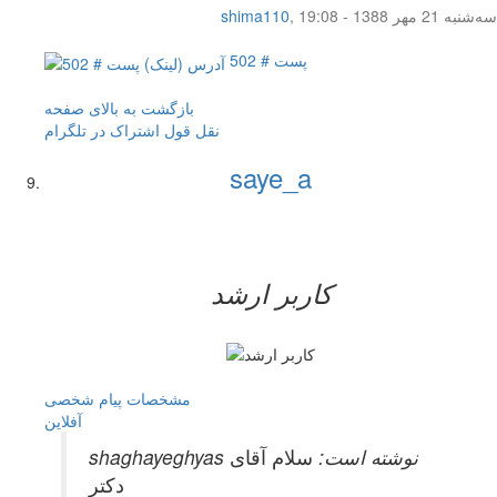
سه‌شنبه 21 مهر 1388 - 19:08
,
shima110
پست # 502
بازگشت به بالای صفحه
نقل قول
اشتراک در تلگرام
saye_a
کاربر ارشد
مشخصات
پیام شخصی
آفلاين
shaghayeghyas نوشته است:
سلام آقای
دکتر