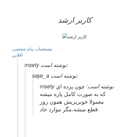
کاربر ارشد
مشخصات
پیام شخصی
آفلاين
msety نوشته است:
saye_a نوشته است:
msety نوشته است:
چون پرده اي
كه به صورت كامل پاره ميشه
معمولا خونريزيش همون روز
قطع ميشه.مگر موارد حاد.