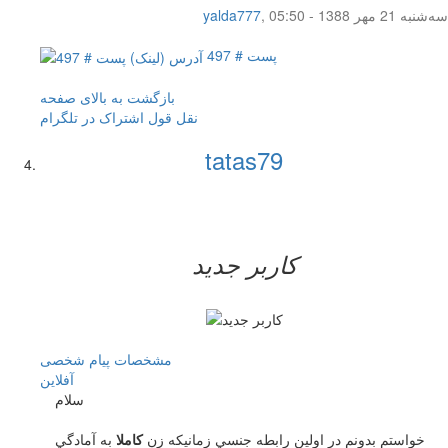
سه‌شنبه 21 مهر 1388 - 05:50
,
yalda777
پست # 497
بازگشت به بالای صفحه
نقل قول
اشتراک در تلگرام
tatas79
کاربر جدید
مشخصات
پیام شخصی
آفلاين
سلام
خواستم بدونم در اولين رابطه جنسي زمانيكه زن
كاملا
به آمادگي