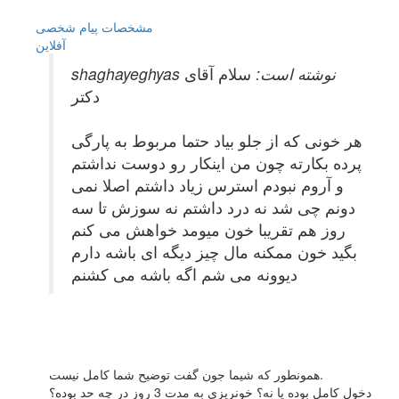
مشخصات
پیام شخصی
آفلاين
shaghayeghyas نوشته است:
سلام آقای
دکتر
هر خونی که از جلو بیاد حتما مربوط به پارگی
پرده بکارته چون من اینکار رو دوست نداشتم
و آروم نبودم استرس زیاد داشتم اصلا نمی
دونم چی شد نه درد داشتم نه سوزش تا سه
روز هم تقریبا خون میومد خواهش می کنم
بگید خون ممکنه مال چیز دیگه ای باشه دارم
دیوونه می شم اگه باشه می کشنم
همونطور كه شيما جون گفت توضيح شما كامل نيست.
دخول كامل بوده يا نه؟ خونريزي به مدت 3 روز در چه حد بوده؟