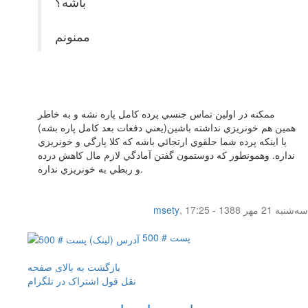
باشه؟
ممنونم
ممكنه در اولين تماس جنسي پرده كامل پاره نشه و به خاطر
همين هم خونريزي نداشته باشين(يعني دفعات بعد كامل پاره بشه)
يا اينكه پرده شما حلقوي ارتجائي باشه كه كلا پارگي و خونريزي
نداره. وهمونطور كه دوستمون گفتن آمادگي لازم مال كاهش درده
و ربطي به خونريزي نداره.
سه‌شنبه 21 مهر 1388 - 17:25
,
msety
پست # 500
بازگشت به بالای صفحه
نقل قول
اشتراک در تلگرام