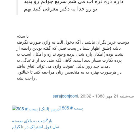
دارم ذره ذره آب می شم سریع جوابم رو بدید
تو رو خدا یه دکتر معرفی کنید بهم
با سلام
دوست عزيز نگران نباشيد ، اگه دخول آلت به واژن صورت نگرفته
باشه (طبق اظهار شما در پست قبلي كه گفته بودين رابطه از
پشت بوده )امكان پاره شدن پرده وجود نداره و امکان آسیب به
پرده بکارت بسیار بعید است. گاهی لکه بینی بعد از قاعدگی به
مدت چند روز بدلیل عفونت واژن می تواند اتفاق بیافتد.
در هرصورت بهتره به يه متخصص زنان مراجعه كنيد تا خيالتون
راحت بشه .
سه‌شنبه 21 مهر 1388 - 20:32
,
sarajoonjooni
پست # 505
بازگشت به بالای صفحه
نقل قول
اشتراک در تلگرام