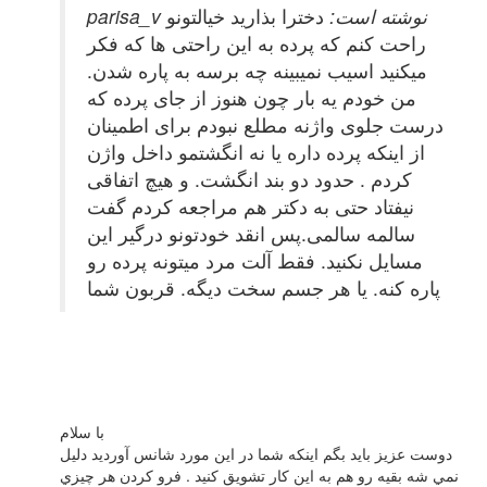
parisa_v نوشته است:
دخترا بذارید خیالتونو
راحت کنم که پرده به این راحتی ها که فکر
میکنید اسیب نمیبینه چه برسه به پاره شدن.
من خودم یه بار چون هنوز از جای پرده که
درست جلوی واژنه مطلع نبودم برای اطمینان
از اینکه پرده داره یا نه انگشتمو داخل واژن
کردم . حدود دو بند انگشت. و هیچ اتفاقی
نیفتاد حتی به دکتر هم مراجعه کردم گفت
سالمه سالمی.پس انقد خودتونو درگیر این
مسایل نکنید. فقط آلت مرد میتونه پرده رو
پاره کنه. یا هر جسم سخت دیگه. قربون شما
با سلام
دوست عزيز بايد بگم اينكه شما در اين مورد شانس آورديد دليل
نمي شه بقيه رو هم به اين كار تشويق كنيد . فرو كردن هر چيزي