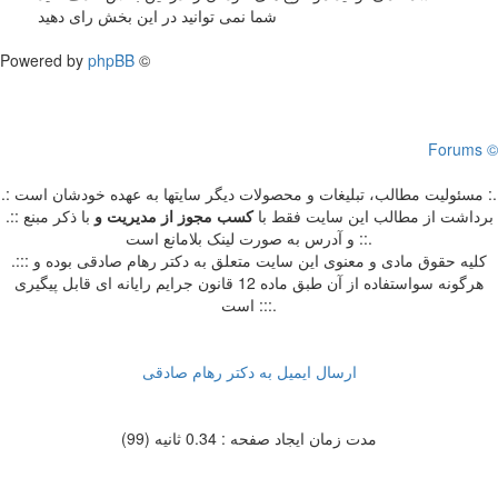
شما نمی توانید در این بخش رای دهید
Powered by
phpBB
©
Forums ©
.: مسئوليت مطالب، تبليغات و محصولات ديگر سايتها به عهده خودشان است :.
.:: برداشت از مطالب اين سايت فقط با
کسب مجوز از مدیریت
و
با ذکر مبنع
و آدرس به صورت لینک بلامانع است ::.
.::: کلیه حقوق مادی و معنوی این سایت متعلق به دکتر رهام صادقی بوده و
هرگونه سواستفاده از آن طبق ماده 12 قانون جرایم رایانه ای قابل پیگیری
است :::.
ارسال ایمیل به دکتر رهام صادقی
مدت زمان ایجاد صفحه : 0.34 ثانیه (99)