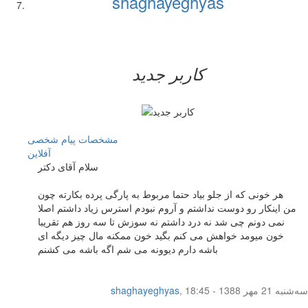
shaghayeghyas
کاربر جدید
مشخصات
پیام شخصی
آفلاين
سلام آقای دکتر
هر خونی که از جلو بیاد حتما مربوط به پارگی پرده بکارته چون
من اینکار رو دوست نداشتم و آروم نبودم استرس زیاد داشتم اصلا
نمی دونم چی شد نه درد داشتم نه سوزش تا سه روز هم تقریبا
خون میومد خواهش می کنم بگید خون ممکنه مال چیز دیگه ای
باشه دارم دیوونه می شم اگه باشه می کشنم
سه‌شنبه 21 مهر 1388 - 18:45
,
shaghayeghyas