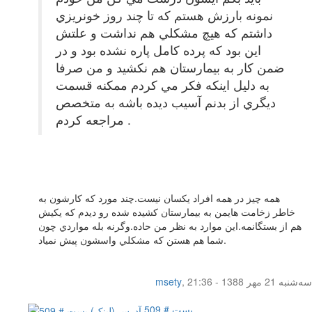
نمونه بارزش هستم كه تا چند روز خونريزي
داشتم كه هيچ مشكلي هم نداشت و علتش
اين بود كه پرده كامل پاره نشده بود و در
ضمن كار به بيمارستان هم نكشيد و من صرفا
به دليل اينكه فكر مي كردم ممكنه قسمت
ديگري از بدنم آسيب ديده باشه به متخصص
مراجعه كردم .
همه چيز در همه افراد يكسان نيست.چند مورد كه كارشون به
خاطر زخامت هايمن به بيمارستان كشيده شده رو ديدم كه يكيش
هم از بستگانمه.اين موارد به نظر من حاده.وگرنه بله مواردي چون
شما هم هستن كه مشكلي واسشون پيش نمياد.
سه‌شنبه 21 مهر 1388 - 21:36
,
msety
پست # 509