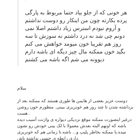
هر خونی که از جلو بیاد حتما مربوط به پارگی
پرده بکارته چون من اینکار رو دوست نداشتم
و آروم نبودم استرس زیاد داشتم اصلا نمی
دونم چی شد نه درد داشتم نه سوزش تا سه
روز هم تقریبا خون میومد خواهش می کنم
بگید خون ممکنه مال چیز دیگه ای باشه دارم
دیوونه می شم اگه باشه می کشنم
سلام
دوست عزیز بعضی از هایمن ها طوری هستند که ممکنه بعد از
برداشته شدن تا چند روز هم خونریزی ببینی. منظورم خون روشن
هست .
درغیر اینصورت ممکنه موقع نزدیکی دیواره ی واژنت آسیب دیده
باشه که اونهم البته بعدش معمولا با لک بینی خودش رو نشون
میده.یا ممکنه بخاطر پلیپ و... باشه.تا زمانی هم که خونریزی
داری رابطه ی جنسی نداشته باش.