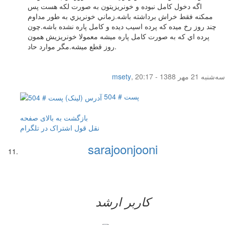
اگه دخول كامل نبوده و خونريزيتون به صورت لكه هست پس
ممكنه فقط خراش برداشته باشه.زماني خونريزي به طور مداوم
چند روز رخ ميده كه پرده اسيب ديده و كامل پاره نشده باشه.چون
پرده اي كه به صورت كامل پاره ميشه معمولا خونريزيش همون
روز قطع ميشه.مگر موارد حاد.
سه‌شنبه 21 مهر 1388 - 20:17
,
msety
پست # 504
بازگشت به بالای صفحه
نقل قول
اشتراک در تلگرام
sarajoonjooni
کاربر ارشد