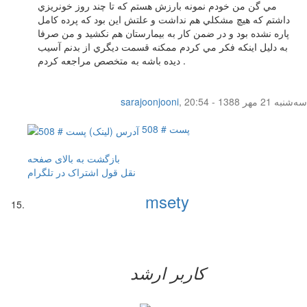
مي گن من خودم نمونه بارزش هستم كه تا چند روز خونريزي
داشتم كه هيچ مشكلي هم نداشت و علتش اين بود كه پرده كامل
پاره نشده بود و در ضمن كار به بيمارستان هم نكشيد و من صرفا
به دليل اينكه فكر مي كردم ممكنه قسمت ديگري از بدنم آسيب
ديده باشه به متخصص مراجعه كردم .
سه‌شنبه 21 مهر 1388 - 20:54
,
sarajoonjooni
پست # 508
بازگشت به بالای صفحه
نقل قول
اشتراک در تلگرام
msety
کاربر ارشد