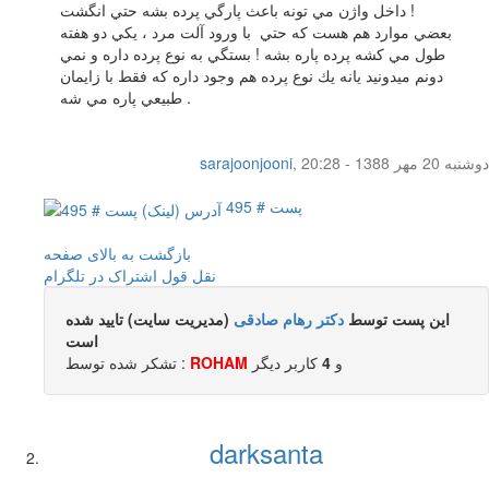
داخل واژن مي تونه باعث پارگي پرده بشه حتي انگشت !
بعضي موارد هم هست كه حتي با ورود آلت مرد ، يكي دو هفته
طول مي كشه پرده پاره بشه ! بستگي به نوع پرده داره و نمي
دونم ميدونيد يانه يك نوع پرده هم وجود داره كه فقط با زايمان
طبيعي پاره مي شه .
دوشنبه 20 مهر 1388 - 20:28
,
sarajoonjooni
پست # 495
بازگشت به بالای صفحه
نقل قول
اشتراک در تلگرام
این پست توسط
دکتر رهام صادقی
(مدیریت سایت) تایید شده
است
و
4
کاربر ديگر
ROHAM
تشکر شده توسط :
darksanta