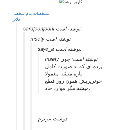
مشخصات
پیام شخصی
آفلاين
sarajoonjooni نوشته است:
msety نوشته است:
saye_a نوشته است:
msety نوشته است:
چون
پرده اي كه به صورت كامل
پاره ميشه معمولا
خونريزيش همون روز قطع
ميشه.مگر موارد حاد.
دوست عزیزم