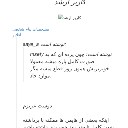
کاربر ارشد
مشخصات
پیام شخصی
آفلاين
saye_a نوشته است:
msety نوشته است:
چون پرده اي كه به
صورت كامل پاره ميشه معمولا
خونريزيش همون روز قطع ميشه.مگر
موارد حاد.
دوست عزیزم
اینکه بعضی از هایمن ها ممکنه با برداشته
شدن کامل تا چند روز خونریزی داشته باشن