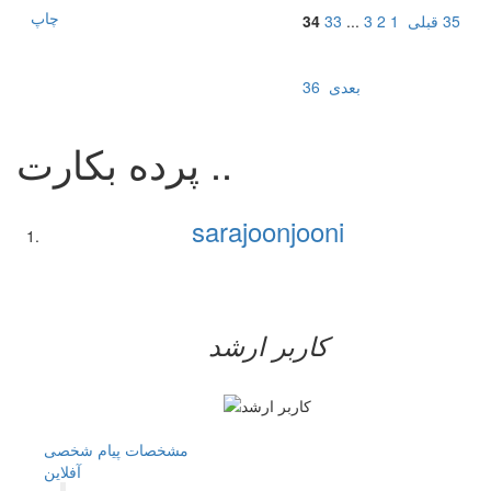
چاپ
35
قبلی
1
2
3
...
33
34
بعدی
36
پرده بکارت ..
sarajoonjooni
کاربر ارشد
مشخصات
پیام شخصی
آفلاين