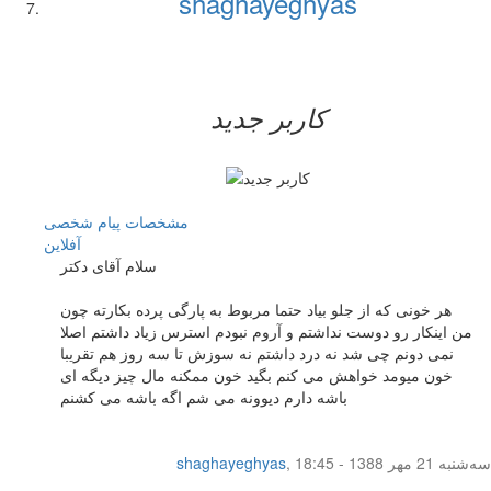
shaghayeghyas
کاربر جدید
مشخصات
پیام شخصی
آفلاين
سلام آقای دکتر
هر خونی که از جلو بیاد حتما مربوط به پارگی پرده بکارته چون
من اینکار رو دوست نداشتم و آروم نبودم استرس زیاد داشتم اصلا
نمی دونم چی شد نه درد داشتم نه سوزش تا سه روز هم تقریبا
خون میومد خواهش می کنم بگید خون ممکنه مال چیز دیگه ای
باشه دارم دیوونه می شم اگه باشه می کشنم
سه‌شنبه 21 مهر 1388 - 18:45
,
shaghayeghyas