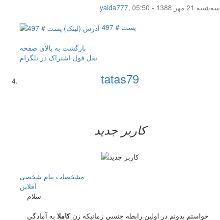
سه‌شنبه 21 مهر 1388 - 05:50
,
yalda777
پست # 497
بازگشت به بالای صفحه
نقل قول
اشتراک در تلگرام
tatas79
کاربر جدید
مشخصات
پیام شخصی
آفلاين
سلام
خواستم بدونم در اولين رابطه جنسي زمانيكه زن
كاملا
به آمادگي