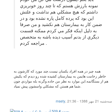
نمونه بارزش هستم كه تا چند روز خونريزي
داشتم كه هيچ مشكلي هم نداشت و علتش
اين بود كه پرده كامل پاره نشده بود و در
ضمن كار به بيمارستان هم نكشيد و من صرفا
به دليل اينكه فكر مي كردم ممكنه قسمت
ديگري از بدنم آسيب ديده باشه به متخصص
مراجعه كردم .
همه چيز در همه افراد يكسان نيست.چند مورد كه كارشون به
خاطر زخامت هايمن به بيمارستان كشيده شده رو ديدم كه يكيش
هم از بستگانمه.اين موارد به نظر من حاده.وگرنه بله مواردي چون
شما هم هستن كه مشكلي واسشون پيش نمياد.
سه‌شنبه 21 مهر 1388 - 21:36
,
msety
پست # 509