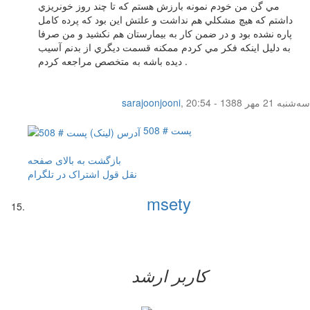
مي گن من خودم نمونه بارزش هستم كه تا چند روز خونريزي
داشتم كه هيچ مشكلي هم نداشت و علتش اين بود كه پرده كامل
پاره نشده بود و در ضمن كار به بيمارستان هم نكشيد و من صرفا
به دليل اينكه فكر مي كردم ممكنه قسمت ديگري از بدنم آسيب
ديده باشه به متخصص مراجعه كردم .
سه‌شنبه 21 مهر 1388 - 20:54
,
sarajoonjooni
پست # 508
بازگشت به بالای صفحه
نقل قول
اشتراک در تلگرام
msety
کاربر ارشد