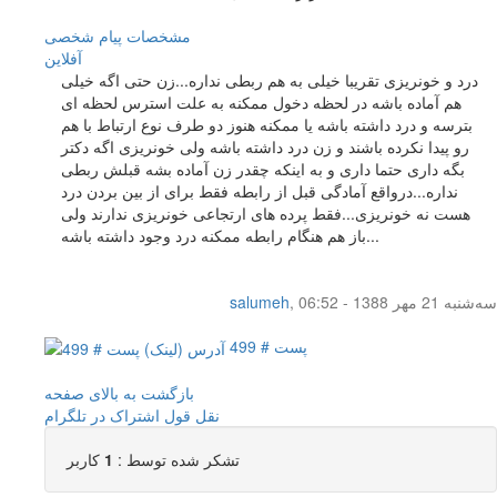
مشخصات
پیام شخصی
آفلاين
درد و خونریزی تقریبا خیلی به هم ربطی نداره...زن حتی اگه خیلی
هم آماده باشه در لحظه دخول ممکنه به علت استرس لحظه ای
بترسه و درد داشته باشه یا ممکنه هنوز دو طرف نوع ارتباط با هم
رو پیدا نکرده باشند و زن درد داشته باشه ولی خونریزی اگه دکتر
بگه داری حتما داری و به اینکه چقدر زن آماده بشه قبلش ربطی
نداره...درواقع آمادگی قبل از رابطه فقط برای از بین بردن درد
هست نه خونریزی...فقط پرده های ارتجاعی خونریزی ندارند ولی
باز هم هنگام رابطه ممکنه درد وجود داشته باشه...
سه‌شنبه 21 مهر 1388 - 06:52
,
salumeh
پست # 499
بازگشت به بالای صفحه
نقل قول
اشتراک در تلگرام
تشکر شده توسط :
1
کاربر