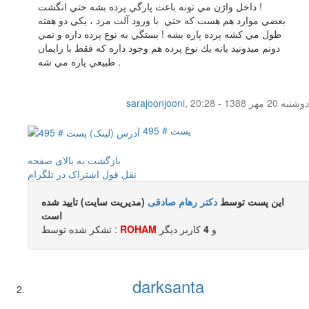
داخل واژن مي تونه باعث پارگي پرده بشه حتي انگشت !
بعضي موارد هم هست كه حتي با ورود آلت مرد ، يكي دو هفته
طول مي كشه پرده پاره بشه ! بستگي به نوع پرده داره و نمي
دونم ميدونيد يانه يك نوع پرده هم وجود داره كه فقط با زايمان
طبيعي پاره مي شه .
دوشنبه 20 مهر 1388 - 20:28
,
sarajoonjooni
پست # 495
بازگشت به بالای صفحه
نقل قول
اشتراک در تلگرام
این پست توسط
دکتر رهام صادقی
(مدیریت سایت) تایید شده
است
و
4
کاربر ديگر
ROHAM
تشکر شده توسط :
darksanta