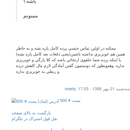
باشه؟
ممنونم
ممكنه در اولين تماس جنسي پرده كامل پاره نشه و به خاطر
همين هم خونريزي نداشته باشين(يعني دفعات بعد كامل پاره بشه)
يا اينكه پرده شما حلقوي ارتجائي باشه كه كلا پارگي و خونريزي
نداره. وهمونطور كه دوستمون گفتن آمادگي لازم مال كاهش درده
و ربطي به خونريزي نداره.
سه‌شنبه 21 مهر 1388 - 17:25
,
msety
پست # 500
بازگشت به بالای صفحه
نقل قول
اشتراک در تلگرام