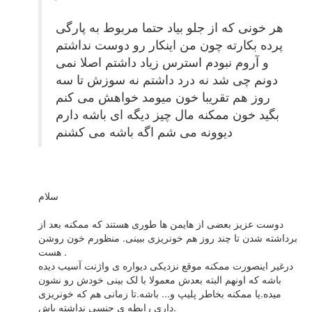
هر خونی که از جلو بیاد حتما مربوط به پارگی
پرده بکارته چون من اینکار رو دوست نداشتم
و آروم نبودم استرس زیاد داشتم اصلا نمی
دونم چی شد نه درد داشتم نه سوزش تا سه
روز هم تقریبا خون میومد خواهش می کنم
بگید خون ممکنه مال چیز دیگه ای باشه دارم
دیوونه می شم اگه باشه می کشنم
سلام
دوست عزیز بعضی از هایمن ها طوری هستند که ممکنه بعد از
برداشته شدن تا چند روز هم خونریزی ببینی. منظورم خون روشن
هست .
درغیر اینصورت ممکنه موقع نزدیکی دیواره ی واژنت آسیب دیده
باشه که اونهم البته بعدش معمولا با لک بینی خودش رو نشون
میده.یا ممکنه بخاطر پلیپ و... باشه.تا زمانی هم که خونریزی
داری رابطه ی جنسی نداشته باش.