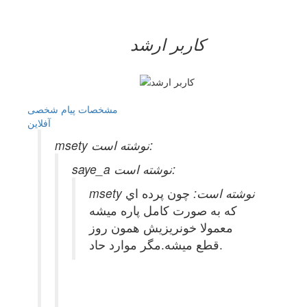
کاربر ارشد
مشخصات
پیام شخصی
آفلاين
msety نوشته است:
saye_a نوشته است:
msety نوشته است:
چون پرده اي
كه به صورت كامل پاره ميشه
معمولا خونريزيش همون روز
قطع ميشه.مگر موارد حاد.