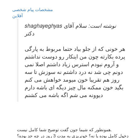
مشخصات
پیام شخصی
آفلاين
shaghayeghyas نوشته است:
سلام آقای
دکتر
هر خونی که از جلو بیاد حتما مربوط به پارگی
پرده بکارته چون من اینکار رو دوست نداشتم
و آروم نبودم استرس زیاد داشتم اصلا نمی
دونم چی شد نه درد داشتم نه سوزش تا سه
روز هم تقریبا خون میومد خواهش می کنم
بگید خون ممکنه مال چیز دیگه ای باشه دارم
دیوونه می شم اگه باشه می کشنم
همونطور كه شيما جون گفت توضيح شما كامل نيست.
دخول كامل بوده يا نه؟ خونريزي به مدت 3 روز در چه حد بوده؟