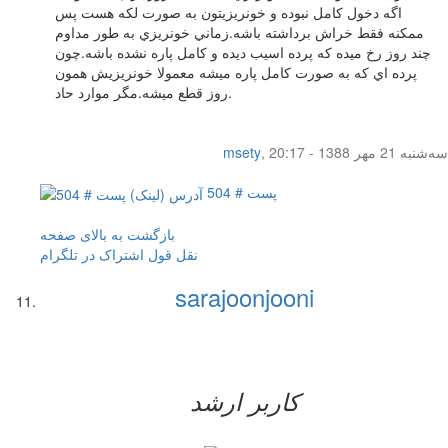
اگه دخول كامل نبوده و خونريزيتون به صورت لكه هست پس
ممكنه فقط خراش برداشته باشه.زماني خونريزي به طور مداوم
چند روز رخ ميده كه پرده اسيب ديده و كامل پاره نشده باشه.چون
پرده اي كه به صورت كامل پاره ميشه معمولا خونريزيش همون
روز قطع ميشه.مگر موارد حاد.
سه‌شنبه 21 مهر 1388 - 20:17
,
msety
پست # 504
بازگشت به بالای صفحه
نقل قول
اشتراک در تلگرام
sarajoonjooni
کاربر ارشد