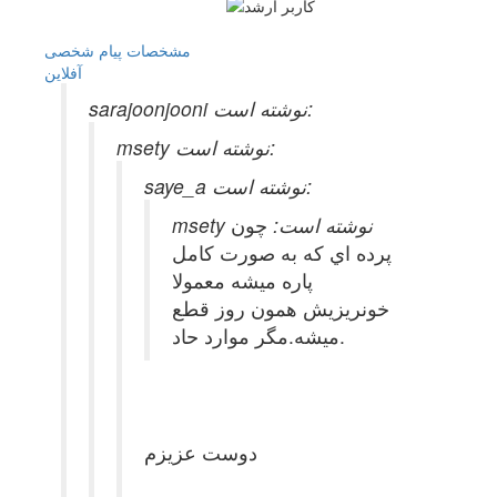
مشخصات
پیام شخصی
آفلاين
sarajoonjooni نوشته است:
msety نوشته است:
saye_a نوشته است:
msety نوشته است:
چون
پرده اي كه به صورت كامل
پاره ميشه معمولا
خونريزيش همون روز قطع
ميشه.مگر موارد حاد.
دوست عزیزم