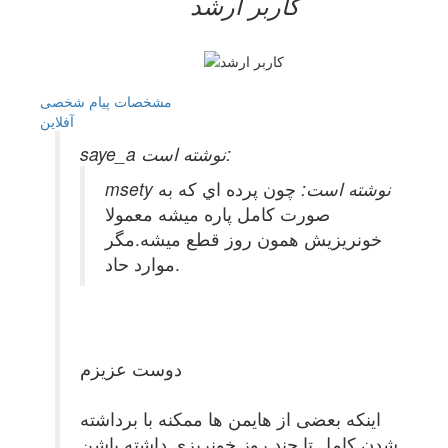
کاربر ارشد
مشخصات
پیام شخصی
آفلاين
saye_a نوشته است:
msety نوشته است:
چون پرده اي كه به
صورت كامل پاره ميشه معمولا
خونريزيش همون روز قطع ميشه.مگر
موارد حاد.
دوست عزیزم
اینکه بعضی از هایمن ها ممکنه با برداشته
شدن کامل تا چند روز خونریزی داشته باشن