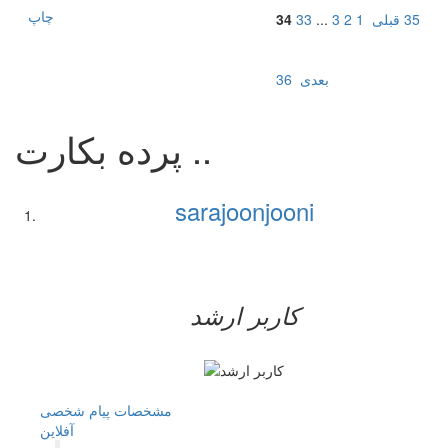
چاپ
35
قبلی
1
2
3
...
33
34
بعدی
36
پرده بکارت ..
sarajoonjooni
کاربر ارشد
مشخصات
پیام شخصی
آفلاين