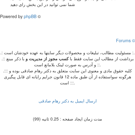
شما نمی توانید در این بخش رای دهید
Powered by
phpBB
©
Forums ©
.: مسئوليت مطالب، تبليغات و محصولات ديگر سايتها به عهده خودشان است :.
.:: برداشت از مطالب اين سايت فقط با
کسب مجوز از مدیریت
و
با ذکر مبنع
و آدرس به صورت لینک بلامانع است ::.
.::: کلیه حقوق مادی و معنوی این سایت متعلق به دکتر رهام صادقی بوده و
هرگونه سواستفاده از آن طبق ماده 12 قانون جرایم رایانه ای قابل پیگیری
است :::.
ارسال ایمیل به دکتر رهام صادقی
مدت زمان ایجاد صفحه : 0.25 ثانیه (99)