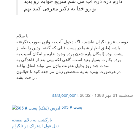
دارم ذره ذره آب می شم سریع جوابم رو بدید
تو رو خدا یه دکتر معرفی کنید بهم
با سلام
دوست عزيز نگران نباشيد ، اگه دخول آلت به واژن صورت نگرفته
باشه (طبق اظهار شما در پست قبلي كه گفته بودين رابطه از
پشت بوده )امكان پاره شدن پرده وجود نداره و امکان آسیب به
پرده بکارت بسیار بعید است. گاهی لکه بینی بعد از قاعدگی به
مدت چند روز بدلیل عفونت واژن می تواند اتفاق بیافتد.
در هرصورت بهتره به يه متخصص زنان مراجعه كنيد تا خيالتون
راحت بشه .
سه‌شنبه 21 مهر 1388 - 20:32
,
sarajoonjooni
پست # 505
بازگشت به بالای صفحه
نقل قول
اشتراک در تلگرام