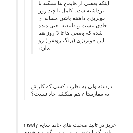
اینکه بعضی از هایمن ها ممکنه با
برداشته شدن کامل تا چند روز
خونریزی داشته باشن مساله ی
حادی نیست و طبیعیه. حتی دیده
شده که بعضی ها تا 3 روز هم
این خونریزی (برنگ روشن) رو
دارن.
درسته ولي به نظرت كسي كه كارش
به بيمارستان هم ميكشه حاد نيست؟
msety عزيز در تائيد صحبت هاي خانم سايه
بايد بگم ايشون درست مي گن من خودم