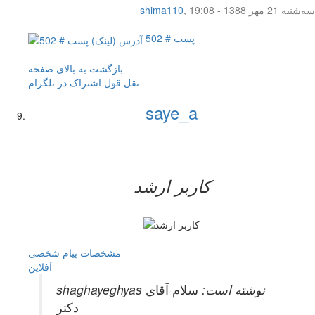
سه‌شنبه 21 مهر 1388 - 19:08
,
shima110
پست # 502
بازگشت به بالای صفحه
نقل قول
اشتراک در تلگرام
saye_a
کاربر ارشد
مشخصات
پیام شخصی
آفلاين
shaghayeghyas نوشته است:
سلام آقای
دکتر