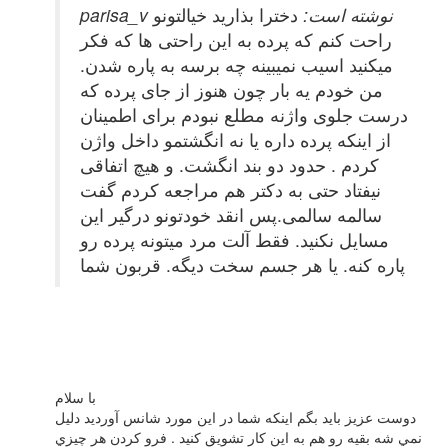
parisa_v نوشته است:
دخترا بذارید خیالتونو
راحت کنم که پرده به این راحتی ها که فکر
میکنید اسیب نمیبینه چه برسه به پاره شدن.
من خودم یه بار چون هنوز از جای پرده که
درست جلوی واژنه مطلع نبودم برای اطمینان
از اینکه پرده داره یا نه انگشتمو داخل واژن
کردم . حدود دو بند انگشت. و هیچ اتفاقی
نیفتاد حتی به دکتر هم مراجعه کردم گفت
سالمه سالمی.پس انقد خودتونو درگیر این
مسایل نکنید. فقط آلت مرد میتونه پرده رو
پاره کنه. یا هر جسم سخت دیگه. قربون شما
با سلام
دوست عزيز بايد بگم اينكه شما در اين مورد شانس آورديد دليل
نمي شه بقيه رو هم به اين كار تشويق كنيد . فرو كردن هر چيزي