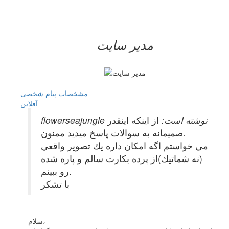
مدیر سایت
مشخصات
پیام شخصی
آفلاين
flowerseajungle نوشته است:
از اينكه اينقدر
صميمانه به سوالات پاسخ ميديد ممنون.
مي خواستم اگه امكان داره يك تصوير واقعي
(نه شماتيك)از پرده بكارت سالم و پاره شده
رو ببينم.
با تشكر
سلام،