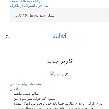
بازگشت به بالای صفحه
نقل قول
اشتراک در تلگرام
تشکر شده توسط :
10
کاربر
sahel
کاربر جدید
مشخصات
پیام شخصی
آفلاين
سلام خسته نباشید
ممنون که جواب سوالمو دادین
برای پارگی پرده ی بکارتم حتما باید خونریزی و درد اتفاق بیفته؟
یعنی چون خونریزی اتفاق نیفتاده می تونم به سالم بودنش