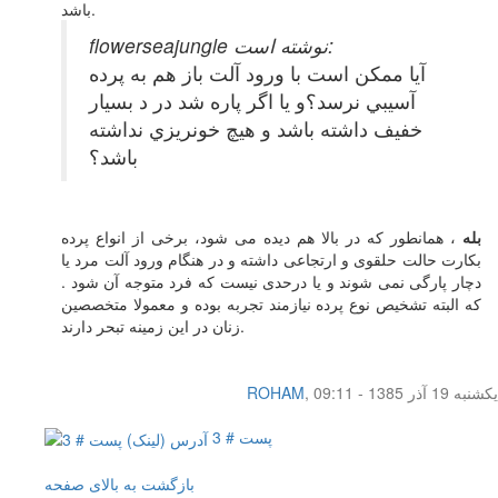
باشد.
flowerseajungle نوشته است:
آيا ممكن است با ورود آلت باز هم به پرده
آسيبي نرسد؟و يا اگر پاره شد در د بسيار
خفيف داشته باشد و هيچ خونريزي نداشته
باشد؟
بله
، همانطور که در بالا هم دیده می شود، برخی از انواع پرده
بکارت حالت حلقوی و ارتجاعی داشته و در هنگام ورود آلت مرد یا
دچار پارگی نمی شوند و یا درحدی نیست که فرد متوجه آن شود .
که البته تشخیص نوع پرده نیازمند تجربه بوده و معمولا متخصصین
زنان در این زمینه تبحر دارند.
یکشنبه 19 آذر 1385 - 09:11
,
ROHAM
پست # 3
بازگشت به بالای صفحه