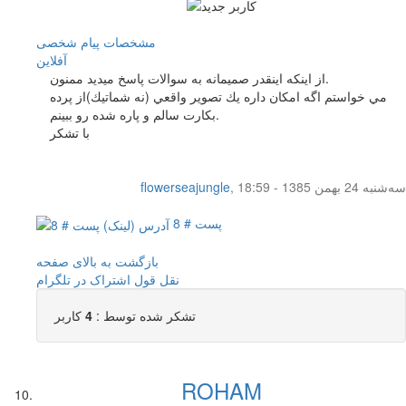
مشخصات
پیام شخصی
آفلاين
از اينكه اينقدر صميمانه به سوالات پاسخ ميديد ممنون.
مي خواستم اگه امكان داره يك تصوير واقعي (نه شماتيك)از پرده
بكارت سالم و پاره شده رو ببينم.
با تشكر
سه‌شنبه 24 بهمن 1385 - 18:59
,
flowerseajungle
پست # 8
بازگشت به بالای صفحه
نقل قول
اشتراک در تلگرام
تشکر شده توسط :
4
کاربر
ROHAM