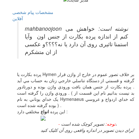
مشخصات
پیام شخصی
آفلاين
mahbanoojoon نوشته است:
خواهش می
کنم از اندازه پرده بکارت از جنس اون وآیا
استمنا تاثیری روی آن دارد یا نه؟؟؟؟و عکسی
از ان متشکرم
پرده بکارت يا Hymen بر خلاف تصور عموم در خارج از واژن قرار
گرفته و قسمتي از دستگاه تناسلي خارجي زنان به حساب مي آيد
. پرده بکارت از جنس همان بافت ورودي واژن بوده و دورتادور
ورودي واژن را گرفته است . ( بد نيست بدانيم نام اين قسمت از
يک خداي يوناني به نام Hymenaeus که خداي ازدواج و عروسي
بوده گرفته شده است ) .
مختلفي دارد :
اين پرده
انواع
تصویر کوچک شده است،
- توجه:
برای دیدن تصویر در اندازه واقعی روی آن کلیک کنید!