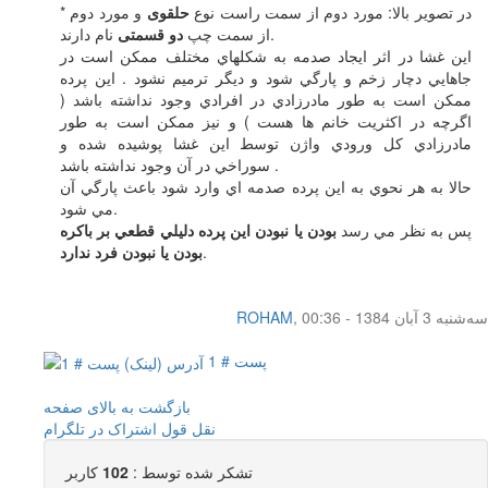
* در تصویر بالا: مورد دوم از سمت راست نوع
حلقوی
و مورد دوم
نام دارند.
از سمت چپ
دو قسمتی
اين غشا در اثر ايجاد صدمه به شکلهاي مختلف ممکن است در
جاهايي دچار زخم و پارگي شود و ديگر ترميم نشود . اين پرده
ممکن است به طور مادرزادي در افرادي وجود نداشته باشد (
اگرچه در اکثريت خانم ها هست ) و نيز ممکن است به طور
مادرزادي کل ورودي واژن توسط اين غشا پوشيده شده و
سوراخي در آن وجود نداشته باشد .
حالا به هر نحوي به اين پرده صدمه اي وارد شود باعث پارگي آن
مي شود.
پس به نظر مي رسد
بودن يا نبودن اين پرده دليلي قطعي بر باکره
.
بودن يا نبودن فرد ندارد
سه‌شنبه 3 آبان 1384 - 00:36
,
ROHAM
پست # 1
بازگشت به بالای صفحه
نقل قول
اشتراک در تلگرام
تشکر شده توسط :
102
کاربر