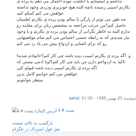
نداشتم و استمنایم با انگشت نبوده احتمال می دهم به پرده ی
بکارتم اسیبی رسیده باشه البته هیچ خونریزی ودردی وجود نداشته
خواهش می کنم کمکم کنید
چه طور می تونم از پارگی یا سالم بودن پرده ی بکارتم اطمینان
حاصل کنم؟من جرئت مراجعه به متخصص زنان برای معاینه رو
ندارم البته به خاطر نگرانی از سالم بودن پرده ی بکارتم و با وجود
نیاز شدیدی که به رابطه جنسی احساس می کنم تمام موقعیتهایی
رو که برای اشنایی و ازدواج پیش می یاد رد می کنم
و اگه پرده ی بکارتم اسیب دیده باشه چی کار کنم؟خانوادم شدیدا
تاکید به ازدواجم دارن من باید چی کار کنم؟اونا ادمی نیستن که
اگه پرده ی بکارتم اسیبی دیده باشه قبولم کنن
خواهش می کنم جوابمو کامل بدین
منتظر جوابتونم
دوشنبه 23 بهمن 1385 - 01:33
,
sahel
پست # 4
بازگشت به بالای صفحه
نقل قول
اشتراک در تلگرام