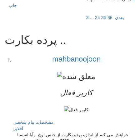
چاپ
بعدی
36
35
34
...
3
پرده بکارت ..
mahbanoojoon
کاربر فعال
مشخصات
پیام شخصی
آفلاين
خواهش می کنم از اندازه پرده بکارت از جنس اون وآیا استمنا