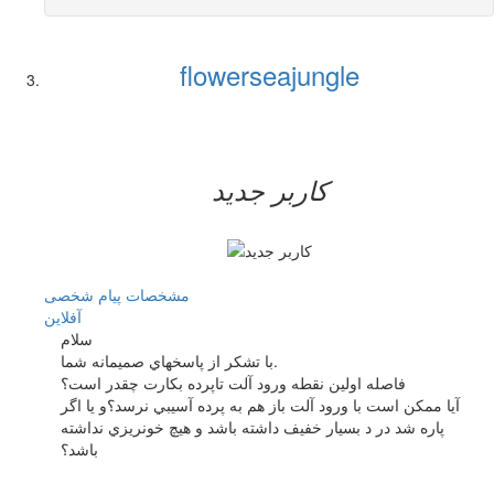
flowerseajungle
کاربر جدید
مشخصات
پیام شخصی
آفلاين
سلام
با تشكر از پاسخهاي صميمانه شما.
فاصله اولين نقطه ورود آلت تاپرده بكارت چقدر است؟
آيا ممكن است با ورود آلت باز هم به پرده آسيبي نرسد؟و يا اگر
پاره شد در د بسيار خفيف داشته باشد و هيچ خونريزي نداشته
باشد؟