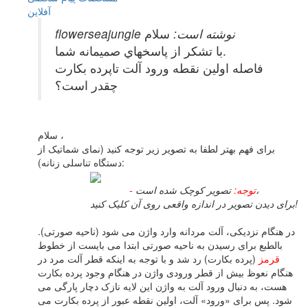
آفلاين
flowerseajungle نوشته است:
سلام
با تشكر از پاسخهاي صميمانه شما.
فاصله اولين نقطه ورود آلت تاپرده بكارت
چقدر است؟
سلام ،
برای فهم بهتر لطفا به تصویر زیر توجه کنید (نمای شماتیک از
دستگاه تناسلی زنانه):
تصویر کوچک شده است،
- توجه:
برای دیدن تصویر در اندازه واقعی روی آن کلیک کنید!
در هنگام نزدیکی، آلت مردانه وارد واژن می شود (ناحیه صورتی).
بالطبع برای رسیدن به ناحیه صورتی ابتدا می بایست از خطوط
قرمز
(پرده بکارت) رد شد و با توجه به اینکه قطر آلت مرد در
هنگام نعوظ بیش از قطر ورودی واژن در هنگام وجود پرده بکارت
هست، به دنبال ورود آلت به واژن این لایه نازک دچار پارگی می
شود. پس برای «ورود» آلت، اولین نقطه عبور از پرده بکارت می