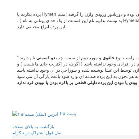
پرده بکارت يا Hymen بر خلاف تصور عموم در خارج از واژن قرار گرفته و قسمتي از دستگاه تناسلي خارجي زنان به حساب مي آيد . پرده بکارت از جنس همان بافت ورودي واژن بوده و دورتادور ورودي واژن را گرفته است
مختلفي دارد :
اين پرده
انواع
سمت راست نوع
حلقوی
و مورد دوم از سمت چپ
دو قسمتی
در افرادي وجود نداشته باشد ( اگرچه در اکثريت خانم ها هست ) و
بودن يا نبودن اين پرده دليلي قطعي بر باکره بودن يا نبودن فرد ندارد
پست # 1
بازگشت به بالای صفحه
نقل قول
اشتراک در تلگرام