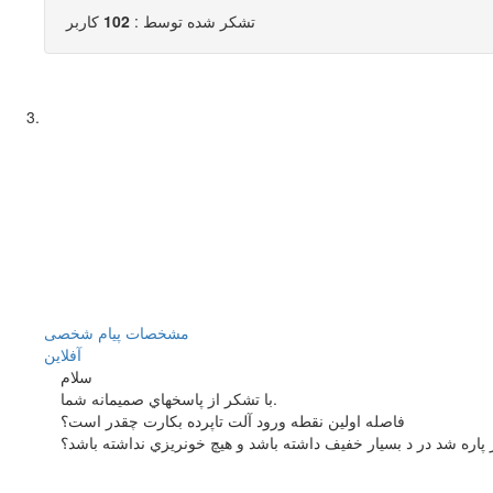
تشکر شده توسط :
102
کاربر
مشخصات
پیام شخصی
آفلاين
سلام
با تشكر از پاسخهاي صميمانه شما.
فاصله اولين نقطه ورود آلت تاپرده بكارت چقدر است؟
ر پاره شد در د بسيار خفيف داشته باشد و هيچ خونريزي نداشته باشد؟