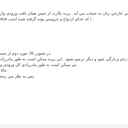
. ( بد نيست بدانيم نام اين قسمت از يک خداي يوناني به نام Hymenaeus که خداي ازدواج و عروسي بوده گرفته شده است ) .
نام دارند.
* در تصویر بالا: مورد دوم از 
خم و پارگي شود و ديگر ترميم نشود . اين پرده ممکن است به طور مادرزادي 
نيز ممکن است به طور مادرزادي کل ورودي واژن توسط اين غشا پوشيده شده و سوراخي در آن وجود نداشته باشد .
حالا به هر نحوي به اين پرده صدمه اي وارد شود باعث پارگي آن مي شود.
.
پس به نظر مي رسد