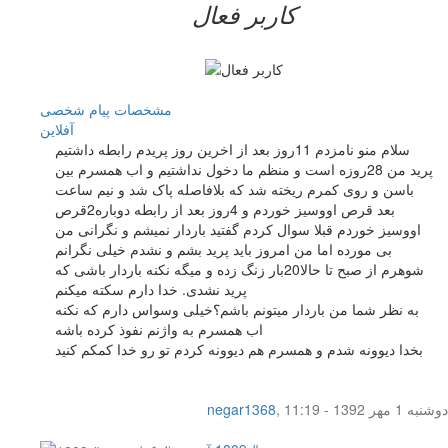
کاربر فعال
مشخصات
پیام شخصی
آفلاين
سلام منو نامزدم 11روز بعد از اخرین روز پریدم رابطه داشتیم
پرید من 28روزه است و منظم ما دخول نداشتیم و اب همسرم بین
باسن و روی کمرم ریخته شد که بلافاصله پاک شد و نیم ساعت
بعد قرص اووسیز خوردم و 4روز بعد از رابطه دوباره2قرص
اووسیز خوردم قبلا سوال کردم گفتید باردار نمیشم و نگرانی من
بی مورده اما من امروز باید پرید بشم و نشدم خیلی نگرانم
شوهرم از صبح تا حالا20بار زنگ زده و میگه نکنه باردار باشی که
پرید نشدی. خدا دارم سکته میکنم
به نظر شما من باردار میتونم باشم؟خیلی وسواس دارم که نکنه
اب همسرم به واژنم نفوذ کرده باشه
بخدا دیوونه شدم و همسرم هم دیوونه کردم تو رو خدا کمکم کنید
دوشنبه 1 مهر 1392 - 11:19
,
negar1368