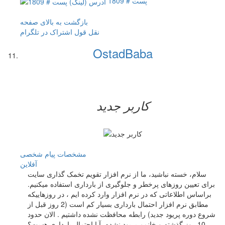
پست # 1809
بازگشت به بالای صفحه
نقل قول
اشتراک در تلگرام
OstadBaba
کاربر جدید
مشخصات
پیام شخصی
آفلاين
سلام، خسته نباشید، ما از نرم افزار تقویم تخمک گذاری سایت
برای تعیین روزهای پرخطر و جلوگیری از بارداری استفاده میکنیم.
براساس اطلاعاتی که در نرم افزار وارد کرده ایم ، در روزهاییکه
مطابق نرم افزار احتمال بارداری بسیار کم است (2 روز قبل از
شروع دوره پریود جدید) رابطه محافظت نشده داشتیم . الان حدود
10 روز گذشته و خانمم پریود نشده، آیا احتمال بارداری هست؟