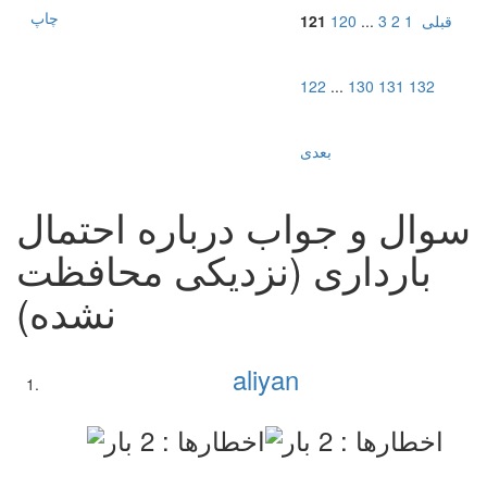
چاپ
قبلی
1
2
3
...
120
121
122
...
130
131
132
بعدی
سوال و جواب درباره احتمال
بارداری (نزدیکی محافظت
نشده)
aliyan