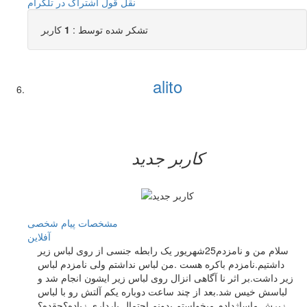
نقل قول
اشتراک در تلگرام
تشکر شده توسط :
1
کاربر
alito
کاربر جدید
مشخصات
پیام شخصی
آفلاين
سلام من و نامزدم25شهریور یک رابطه جنسی از روی لباس زیر
داشتیم.نامزدم باکره هست .من لباس نداشتم ولی نامزدم لباس
زیر داشت.بر اثر نا آگاهی انزال روی لباس زیر ایشون انجام شد و
لباسش خیس شد.بعد از چند ساعت دوباره یکم آلتش رو با لباس
زیرش ماساژدادم.میخواستم بدونم احتمال بارداری زیاده؟چقده؟