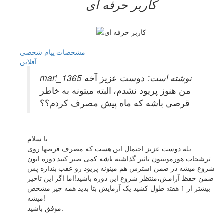
کاربر حرفه ای
مشخصات
پیام شخصی
آفلاين
mari_1365 نوشته است:
دوست عزیز آخه
من هنوز پریود نشدم، البته میتونه به خاطر
قرصی باشه که ماه پیش مصرف کردم؟؟
با سلام
بله دوست عزیز احتمال این هست که مصرف قرصها روی
ترشحات هورمونیتون تاثیر گذاشته باشه کمی صبر کنید دوره اتون
شروع میشه در ضمن استرس هم میتونه پریود رو عقب بندازه پس
ضمن حفظ آرامش،منتظر شروع این دوره باشید!اما اگر این تاخیر
بیشتر از 1 هفته طول کشید یک آزمایش بتا بدید همه چیز مشخص
میشه!
موفق باشید.