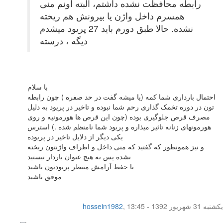
رابطه محافظت نشده داشتم، البته اونم منی
همسرم داخل واژن یا بیرونش هم ریخته
نشده. حالا طبق دورم باید 27 پریود میشدم
دیگه ، درسته
با سلام
احتمال بارداری شما کمه (یا میشه گفت در حد صفره ) چون رابطه
تون در دوره تخمک گذاری رحم شما نبوده و تاخیر در پریود به دلیل
مصرف قرص جلوگیری بوده (چون این قرص ها هورمونیه و روی
هورمونهای زنانه تاثیر میذاره و پریود شما نامنظم شده .) استرس
یکی دیگر از دلایل تاخیر در پریوده
و نیز همونطور که گفتید که منی داخل و اطراف واژنتون ریخته
نشده پس به هیچ عنوان باردار نیستید
با حفظ آرامش منتظر پریودتون باشید
موفق باشید
یکشنبه 31 شهریور 1392 - 13:45
,
hossein1982