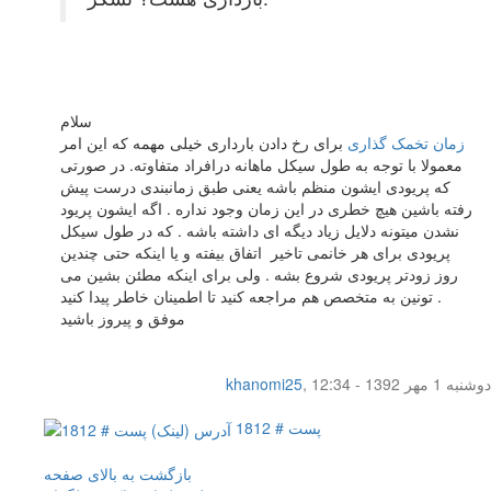
سلام
زمان تخمک گذاری
برای رخ دادن بارداری خیلی مهمه که این امر
معمولا با توجه به طول سیکل ماهانه درافراد متفاوته. در صورتی
که پریودی ایشون منظم باشه یعنی طبق زمانبندی درست پیش
رفته باشین هیچ خطری در این زمان وجود نداره . اگه ایشون پریود
نشدن میتونه دلایل زیاد دیگه ای داشته باشه . که در طول سیکل
پریودی برای هر خانمی تاخیر اتفاق بیفته و یا اینکه حتی چندین
روز زودتر پریودی شروع بشه . ولی برای اینکه مطئن بشین می
تونین به متخصص هم مراجعه کنید تا اطمینان خاطر پیدا کنید .
موفق و پیروز باشید
دوشنبه 1 مهر 1392 - 12:34
,
khanomi25
پست # 1812
بازگشت به بالای صفحه