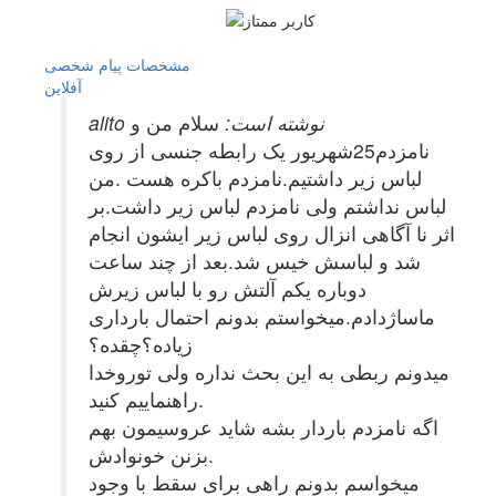
مشخصات
پیام شخصی
آفلاين
alito نوشته است:
سلام من و
نامزدم25شهریور یک رابطه جنسی از روی
لباس زیر داشتیم.نامزدم باکره هست .من
لباس نداشتم ولی نامزدم لباس زیر داشت.بر
اثر نا آگاهی انزال روی لباس زیر ایشون انجام
شد و لباسش خیس شد.بعد از چند ساعت
دوباره یکم آلتش رو با لباس زیرش
ماساژدادم.میخواستم بدونم احتمال بارداری
زیاده؟چقده؟
میدونم ربطی به این بحث نداره ولی توروخدا
راهنماییم کنید.
اگه نامزدم باردار بشه شاید عروسیمون بهم
بزنن خونوادش.
میخواسم بدونم راهی برای سقط با وجود