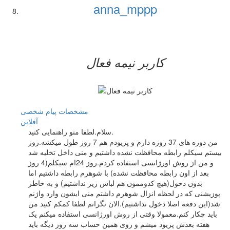
anna_mppp
کاربر نيمه فعال
مشخصات
پیام شخصی
آفلاين
سلام.لطفا منو راهنمایی کنید.
من دوره های 37 روزه دارم و پریودم هم 7 روز طول میکشه.روز
بیستم سیکلم رابطه محافظت نشده داشتیم و منی داخل تخلیه شد
و من از روش اورژانسی استفاده کردم.روز 24ام سیکلم(4 روز
بعد از اون رابطه محافظت نشده) با شوهرم رابطه داشتیم اما
بدون دخول(هیچ کدوممون هم لباس زیر نداشتیم) و به خاطر
پوزیشنی که در لحظه انزال شوهرم داشتم منی ایشون وارد واژنم
شد(این دفعه اصلا دخول نداشتیم).الان نگرانم لطفا کمکم کنید من
باید چکار کنم.معمولا وقتی از روش اورژانسی استفاده میکنم یک
هفته بعدش پریود میشم و روی همین حساب سه روز دیگه باید