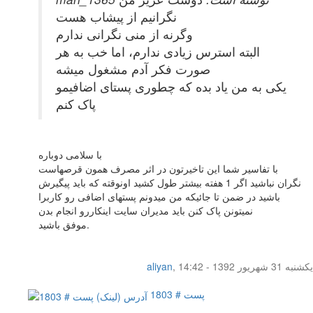
نگرانیم از پیشاب هست
وگرنه از منی نگرانی ندارم
البته استرس زیادی ندارم، اما خب به هر
صورت فکر آدم مشغول میشه
یکی به من یاد بده که چطوری پستای اضافیمو
پاک کنم
با سلامی دوباره
با تفاسیر شما این تاخیرتون در اثر مصرف همون قرصهاست
نگران نباشید اگر 1 هفته بیشتر طول کشید اونوقته که باید پیگیرش
باشید در ضمن تا جائیکه من میدونم پستهای اضافی رو کاربرا
نمیتونن پاک کنن باید مدیران سایت اینکاررو انجام بدن
موفق باشید.
یکشنبه 31 شهریور 1392 - 14:42
,
aliyan
پست # 1803