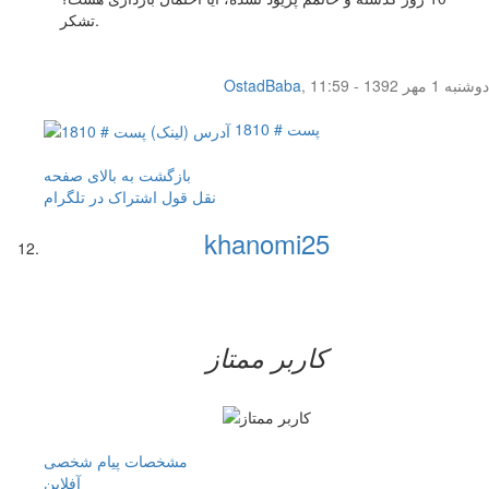
تشکر.
دوشنبه 1 مهر 1392 - 11:59
,
OstadBaba
پست # 1810
بازگشت به بالای صفحه
نقل قول
اشتراک در تلگرام
khanomi25
کاربر ممتاز
مشخصات
پیام شخصی
آفلاين