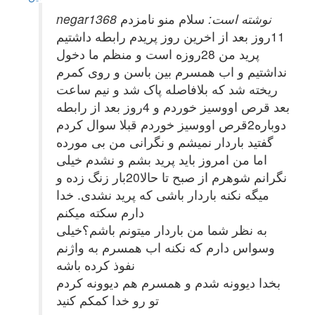
negar1368 نوشته است:
سلام منو نامزدم
11روز بعد از اخرین روز پریدم رابطه داشتیم
پرید من 28روزه است و منظم ما دخول
نداشتیم و اب همسرم بین باسن و روی کمرم
ریخته شد که بلافاصله پاک شد و نیم ساعت
بعد قرص اووسیز خوردم و 4روز بعد از رابطه
دوباره2قرص اووسیز خوردم قبلا سوال کردم
گفتید باردار نمیشم و نگرانی من بی مورده
اما من امروز باید پرید بشم و نشدم خیلی
نگرانم شوهرم از صبح تا حالا20بار زنگ زده و
میگه نکنه باردار باشی که پرید نشدی. خدا
دارم سکته میکنم
به نظر شما من باردار میتونم باشم؟خیلی
وسواس دارم که نکنه اب همسرم به واژنم
نفوذ کرده باشه
بخدا دیوونه شدم و همسرم هم دیوونه کردم
تو رو خدا کمکم کنید