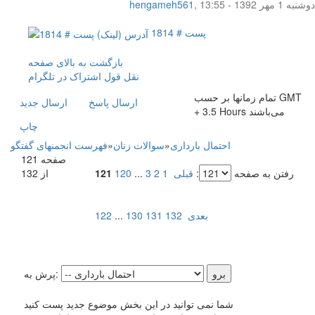
دوشنبه 1 مهر 1392 - 13:55
,
hengameh561
پست # 1814
بازگشت به بالای صفحه
نقل قول
اشتراک در تلگرام
تمام زمانها بر حسب GMT
ارسال پاسخ
ارسال جديد
+ 3.5 Hours می‌باشند
چاپ
احتمال بارداری
»
سوالات زنان
»
فهرست انجمنهای گفتگو
صفحه 121
رفتن به صفحه
:
قبلی
1
2
3
...
120
121
از 132
بعدی
132
131
130
...
122
پرش به:
شما نمی توانید در این بخش موضوع جدید پست کنید