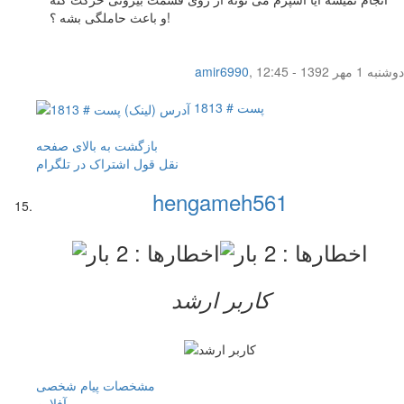
و باعث حاملگی بشه ؟!
دوشنبه 1 مهر 1392 - 12:45
,
amir6990
پست # 1813
بازگشت به بالای صفحه
نقل قول
اشتراک در تلگرام
hengameh561
کاربر ارشد
مشخصات
پیام شخصی
آفلاين