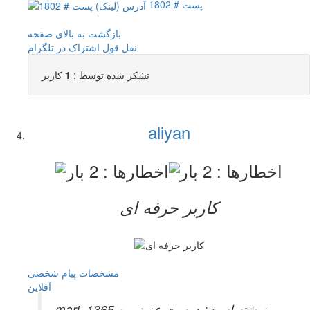
پست # 1802
بازگشت به بالای صفحه
نقل قول
اشتراک در تلگرام
تشکر شده توسط :
1
کاربر
aliyan
کاربر حرفه ای
مشخصات
پیام شخصی
آفلاين
mari_1365 نوشته است:
دوست عزیز من