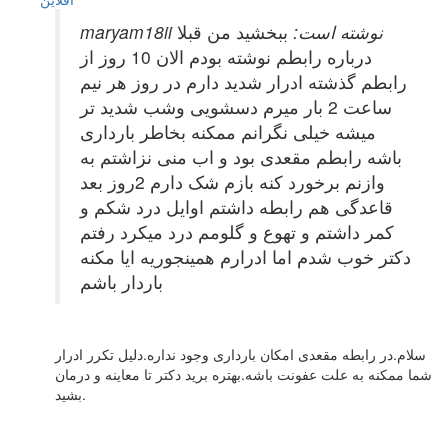
maryam18ii نوشته است:
ببخشید من قبلا
درباره رابطم نوشته بودم الان 10 روز از
رابطم گذشته ادرار شدید دارم در روز هر نیم
ساعت 2 بار میرم دسشویی وشب شدید تر
میشه خیلی نگرانم ممکنه بخاطر بارداری
باشه رابطم مقعدی بود و اب منی نزاشتم به
وازنم برخورد کنه بازم شک دارم 2روز بعد
قاعدگی هم رابطه داشتم اوایل درد شکم و
کمر داشتم و تهوع و گلومم درد میکرد رفتم
دکتر خوب شدم اما ادرارم همینجوریه ایا مکنه
باردار باشم
سلام.در رابطه مقعدی امکان بارداری وجود نداره.دلیل تکرر ادرار
شما ممکنه به علت عفونت باشه.بهتره برید دکتر تا معاینه و درمان
بشید.