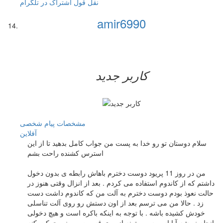
نقل قول
اشتراک در تلگرام
amir6990
کاربر جدید
مشخصات
پیام شخصی
آفلاين
سلام دوستان تو رو خدا به پست من جواب کامل بدهید تا از این
استرس کشنده راحت بشم
من در روز 11 پریود دوست دخترم باهاش رابطه ی بدون دخول
داشتم که از کاندوم استفاده می کردم . بعد از انزال وقتی هنوز در
حالت نعوذ بودم دوست دخترم به آلت من که کاندوم داشت دست
زد . حالا من می ترسم بعد از اون دستش رو روی آلت تناسلی
خودش کشیده باشه . با توجه به اینکه باکره است و هیچ دخولی
انجام نمیشه آیا اسپرم می تونه از روی قسمت بیرونی حرکت کنه