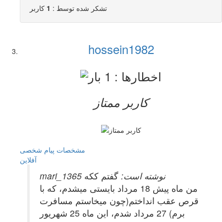
تشکر شده توسط :
1
کاربر
hossein1982
کاربر ممتاز
مشخصات
پیام شخصی
آفلاين
mari_1365 نوشته است:
گفتم ککه
من ماه پیش 18 مرداد بایستی میشدم، که با
قرص عقب انداختم(چون میخاستم مسافرت
برم) 27 مرداد شدم، این ماه 25 شهریور