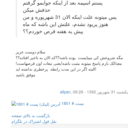
پستم اسپمه بعد از اینکه جوابمو گرفتم
حذفش میکن
پس میتونه علت اینکه الان 31 شهریوره و من
هنوز پریود نشدم، علتش این باشه که ماه
پیش یه هفته قرص خوردم؟؟
سلام دوست عزیز
مگه شروعش کی میبایست بوده باشه؟؟که الان به تاخیر افتاده؟؟
معذالک بازم پاسخ میتونه مثبت باشه!یعنی تبعات اون قرصهاست!
البته اگر در این مدت رابطه پرخطری نداشته اید!
موفق باشید
یکشنبه 31 شهریور 1392 - 09:28
,
aliyan
پست # 1801
بازگشت به بالای صفحه
نقل قول
اشتراک در تلگرام