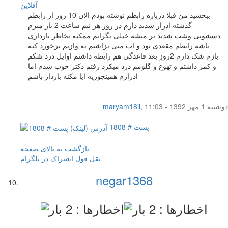
آفلاين
ببخشید من قبلا درباره رابطم نوشته بودم الان 10 روز از رابطم
گذشته ادرار شدید دارم در روز هر نیم ساعت 2 بار میرم
دسشویی وشب شدید تر میشه خیلی نگرانم ممکنه بخاطر بارداری
باشه رابطم مقعدی بود و اب منی نزاشتم به وازنم برخورد کنه
بازم شک دارم 2روز بعد قاعدگی هم رابطه داشتم اوایل درد شکم
و کمر داشتم و تهوع و گلومم درد میکرد رفتم دکتر خوب شدم اما
ادرارم همینجوریه ایا مکنه باردار باشم
دوشنبه 1 مهر 1392 - 11:03
,
maryam18ii
پست # 1808
بازگشت به بالای صفحه
نقل قول
اشتراک در تلگرام
negar1368