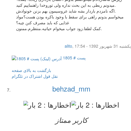
میدونم ربطی به این بحث نداره ولی توروخدا راهنماییم کنید.
اگه نامزدم باردار بشه شاید عروسیمون بهم بزنن خونوادش.
میخواسم بدونم راهی برای سقط با وجود باکره بودن هست؟مواد
غذایی که باید مصرف کنن چیه؟
کمک لطفا.زود جواب میخوام حیاتیه.منتظرم.ممنون.
یکشنبه 31 شهریور 1392 - 17:54
,
alito
پست # 1805
بازگشت به بالای صفحه
نقل قول
اشتراک در تلگرام
behzad_mm
کاربر ممتاز