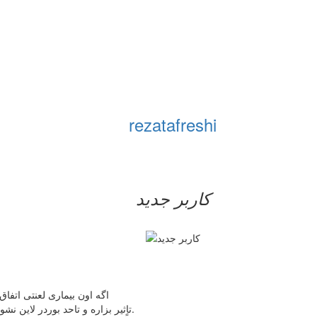
rezatafreshi
کاربر جدید
اگه اون بیماری لعنتی اتفاق نمی افتاد همون 1 آزمایشم نمی
به هپاتیت یا ایدز میتونه روی آزمایش ویروسی دیگری مثل ebv تاٍثیر بزاره و تاحد بوردر لاین نشون بده.