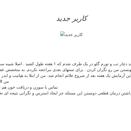
کاربر جدید
من مدتی قبل برای اصلاح به آرایشگاه مراجعه کردم . و حدودا 3 روز
 آزمایش یک هفته بعد از شروع علائم انجام شد. من از ابتلا به هپاتیت و ایدز ابرا
من 28 سالمه خوشبختانه یا متاسفانه هیچ رابطه ای نداشتم (صفر کیلومتر)
تماس با سوزن و دریافت خون هم ندا
داشتن درمان قطعی دونستن این مسئله جز ایجاد استرس و نگرانی نتیجه ای نخوا