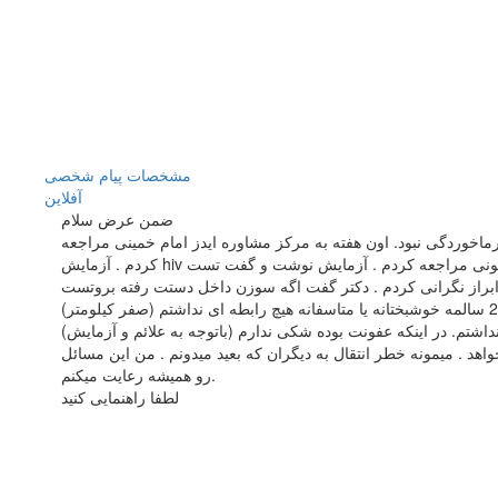
مشخصات
پیام شخصی
آفلاين
ضمن عرض سلام
 بعد دچار تب و تورم گلو در یک طرف شدم که 1 هفته طول کشید . اصلا شبیه سرماخوردگی نبود. اون هفته به مرکز مشاوره ایدز امام خمینی مراجعه
کردم . آزمایش hiv گرفتند که تست اول منفی بود . متاسفانه مشاورین تا تونستن من رو نگران کردن . برای تستهای بعدی مراجعه نکردم. به متخصص عفونی مراجعه کردم . آزمایش نوشت و گفت تست
ز نگرانی کردم . دکتر گفت اگه سوزن داخل دستت رفته بروتست hiv بده ؟!.
شتم. در اینکه عفونت بوده شکی ندارم (باتوجه به علائم و آزمایش)
هد . میمونه خطر انتقال به دیگران که بعید میدونم . من این مسائل
رو همیشه رعایت میکنم.
لطفا راهنمایی کنید