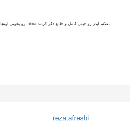
دوست عزیز بهتره شما تاپیک (استرس مبتلا شدن به HIV ) رو بخونی اونجا دوستمون nima علائم ایدز رو خیلی کامل و جامع ذکر کردند.
rezatafreshi