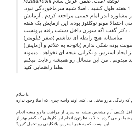
rezatafreshi نوشته است:
ضمن عرض سلام
من مدتی قبل برای اصلاح به آرایشگاه مراجعه کردم . و حدودا 3 روز بعد دچار تب و تورم گلو در یک طرف شدم که 1 هفته طول کشید . اصلا شبیه سرماخوردگی نبود.
ی مراجعه کردم . آزمایش hiv گرفتند که تست اول منفی بود . متاسفانه مشاورین تا تونستن من رو نگران کردن . برای تستهای
حتمالا مونو نوکلئوز بوده. این آزمایش یک هفته
زن داخل دستت رفته بروتست hiv بده ؟!. من 28 سالمه خوشبختانه یا
متاسفانه هیچ رابطه ای نداشتم (صفر کیلومتر)
ونت بوده شکی ندارم (باتوجه به علائم و آزمایش)
ایجاد استرس و نگرانی نتیجه ای نخواهد . میمونه
لطفا راهنمایی کنید
با سلام.
حداقل تکلیف آدم مشخص میشه. یه سری از مراقبت ها رو میشه انجام
 بر می گرده. حالا به نظرتون انجام این کارهایی که گفتم بهتر از
این نیست که یه عمر استرس بلاتکلیفی رو تحمل کنین؟