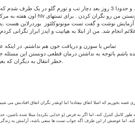
اون هفته به مرکز مشاوره ایدز امام خمین
مایش نوشت و گفت تست مونونوکلئوز بوردرلاین هست .یعنی ا
 انجام شد. من از ابتلا به هپاتیت و ایدز ابراز نگرانی کردم . دکتر گفت اگه سو
تماس با سوزن و دریافت خون هم نداشتم. در اینکه عف
ده باشم باتوجه به نداشتن درمان قطعی دونستن این مسئله جز 
خطر انتقال به دیگران که بعید میدونم . من این مسائل رو همیشه رعایت میکنم.
طور کامل کنترل کنه، اما اگر به فرض (و خدایی نکرده) مبتلا شده باشین، 
کنه. اما عوضش از این طرف اگه جواب تست ها منفی باشه، آرامش به زندگی شما