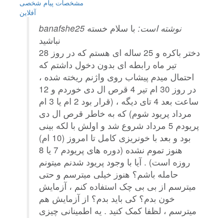
مشخصات
پیام شخصی
آفلاين
banafshe25 نوشته است:
با سلام خسته
نباشید
دختر باکره و 25 ساله ای هستم که در روز 28
تیر ماه رابطه ای بدون دخول داشتم که
احتمال میدم پیشاب روی واژنم ریخته شده ،
در روز 30 ام تیر 4 قرص ال دی خوردم و 12
ساعت بعد 4 تای دیگه ، (قرار بود 2 ام یا 3 ام
مرداد پریود شوم) که به خاطر قرص ال دی
پریودم 5 مرداد شروع شد و اولش با لکه بینی
بود و بعد با خونریزی کامل تا امروز (10 ام)
هنوز تموم نشده (دوره های پریودم 7 یا 8
روزه است) . آیا با وجود پریود شدنم میتونم
حامله باشم؟ هنوز خیلی میترسم و حتی
میترسم از بی بی چک استفاده کنم ، آزمایش
خون بدم؟ کی باید بدم؟ از آزمایش هم
میترسم ، لظفا کمک کنید . یه اطمینانی چیزی