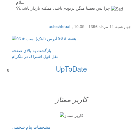
سلام
چرا پس بعضیا میگن پریودم باشی ممکنه باردار باشی؟؟
چهار‌شنبه 11 مرداد 1396 - 10:05
,
asteshtebah
پست # 96
بازگشت به بالای صفحه
نقل قول
اشتراک در تلگرام
UpToDate
کاربر ممتاز
مشخصات
پیام شخصی