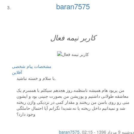
baran7575
کاربر نيمه فعال
مشخصات
پیام شخصی
آفلاين
با سلام و خسته نباشید.
من پریود هام همیشه نامنظمه.روز هجدهم سیکلم با همسرم یک
معاشقه طولانی داشتیم و پوزیشن من بصورت جنینی بود و ایشون
منی رو روی باسن من ریختند و مقدار کمی در نزدیکی واژن ریخته
شد و نمیدانیم داخل ریخته یا نه.شدیدا نگرانم آیا احتمال حاملگی
وجود دارد؟
دوشنبه 9 مرداد 1396 - 02:15
,
baran7575