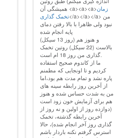
اندازه گیری میکنم) طبق روتین
زمان
همیشگی آن <a><a><a>
</a></a></a> من
تخمک گذاری
نبود ولی ظاهرا با بالا رفتن دمای
پایه انجام شده
(روز 13 سیکل) و هنوز هم
بالاست (22 سیکل) روتین تخمک
گذاری من روز 18 ام است.
ما از کاندوم صحیح استفاده
کردیم و تا اونجایی که مطمنم
پاره نشد و تمام مدت هم بود،اما
از آخرین روز رابطه سینه های
من به شدت حساس شده و هنوز
هم برای آزمایش خون زود است
(دوازده روز از اولین و نه روز از
آخرین رابطه گذشته، تخمک
گذاری روز آخر انجام شده)، حالا
استرس گرفتم نکنه باردار باشم