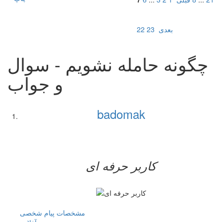
بعدی
23
22
چگونه حامله نشویم - سوال
و جواب
badomak
کاربر حرفه ای
مشخصات
پیام شخصی