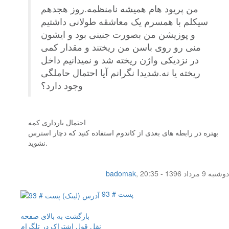
من پریود هام همیشه نامنظمه.روز هجدهم
سیکلم با همسرم یک معاشقه طولانی داشتیم
و پوزیشن من بصورت جنینی بود و ایشون
منی رو روی باسن من ریختند و مقدار کمی
در نزدیکی واژن ریخته شد و نمیدانیم داخل
ریخته یا نه.شدیدا نگرانم آیا احتمال حاملگی
وجود دارد؟
احتمال بارداری کمه
بهتره در رابطه های بعدی از کاندوم استفاده کنید که دچار استرس
نشوید.
دوشنبه 9 مرداد 1396 - 20:35
,
badomak
پست # 93
بازگشت به بالای صفحه
نقل قول
اشتراک در تلگرام