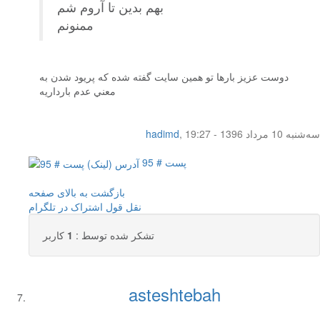
بهم بدین تا آروم شم
ممنونم
دوست عزيز بارها تو همين سايت گفته شده كه پريود شدن به
معني عدم بارداريه
سه‌شنبه 10 مرداد 1396 - 19:27
,
hadimd
پست # 95
بازگشت به بالای صفحه
نقل قول
اشتراک در تلگرام
تشکر شده توسط :
1
کاربر
asteshtebah