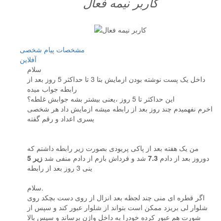
کاربر نيمه فعال
مشخصات
پیام شخصی
آفلاين
سلام
داخل یک پست نوشته بودن ازمایش بتا 3 تا حداکثر 5 روز بعد از
رابطه جواب میده
این حداکثر تا 5 روز ،یعنی بیشتر بشه جوابش غلطه؟
اخرم نفهمیدم چند روز بعد از رابطه میشه ازمایش داد هر شخصی
یسری اعداد و رقم گفته
من یک هفته بعد از پاکی پریودی بصورت زیر رابطه داشتم که
دوروز بعد از دادم
7.3
شد و فرداش بازم از دادم منفی شد
زیر 5
ینی 3 روز بعد از رابطه
سلام.
اگر قطره ای منی چند لجظه بعد انزال از روی دست بچکد روی
شلوار لی بریزد ممکن است بتواند از شلوار عبور کند و سپس از
شورت هم عبور کرده خودرا به داخل واژن برساند و سپس بالا