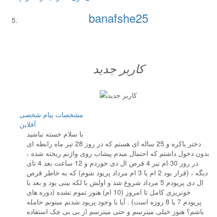
banafshe25
کاربر جدید
مشخصات
پیام شخصی
آفلاين
با سلام خسته نباشید
دختر باکره و 25 ساله ای هستم که در روز 28 تیر ماه رابطه ای
بدون دخول داشتم که احتمال میدم پیشاب روی واژنم ریخته شده ،
در روز 30 ام تیر 4 قرص ال دی خوردم و 12 ساعت بعد 4 تای
دیگه ، (قرار بود 2 ام یا 3 ام مرداد پریود شوم) که به خاطر قرص
ال دی پریودم 5 مرداد شروع شد و اولش با لکه بینی بود و بعد با
خونریزی کامل تا امروز (10 ام) هنوز تموم نشده (دوره های
پریودم 7 یا 8 روزه است) . آیا با وجود پریود شدنم میتونم حامله
باشم؟ هنوز خیلی میترسم و حتی میترسم از بی بی چک استفاده