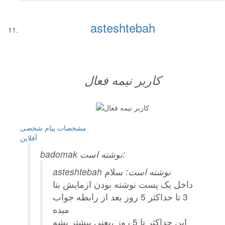
asteshtebah
کاربر نيمه فعال
مشخصات
پیام شخصی
آفلاين
badomak نوشته است:
asteshtebah نوشته است:
سلام
داخل یک پست نوشته بودن ازمایش بتا
3 تا حداکثر 5 روز بعد از رابطه جواب
میده
این حداکثر تا 5 روز ،یعنی بیشتر بشه