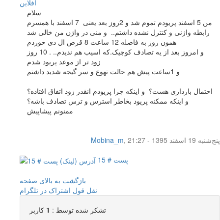
آفلاين
سلام
من 5 اسفند پریودم تموم شد و 2روز بعد یعنی 7 اسفند با همسرم
رابطه واژنی و کنترل نشده داشتم.. و منی در واژن من خالی شد
همون روز به فاصله 12 ساعت 8 قرص ال دی خوردم
و امروز بعد از یه تصادف کوچیک.که اسیب هم ندیدم.. . 10 روز
زود تر از موعد پریود شدم
و 1ساعت پیش هم حالت تهوع و سر گیجه شدید داشتم
احتمال بارداری هست؟ و اینکه چرا پریودم انقدر زود اتفاق افتاده؟
و اینکه ممکنه پریود بخاطر استرس و ترس تصادف باشه؟
ممنونم پیشاپیش
پنج‌شنبه 19 اسفند 1395 - 21:27
,
Mobina_m
پست # 15
بازگشت به بالای صفحه
نقل قول
اشتراک در تلگرام
تشکر شده توسط :
1
کاربر