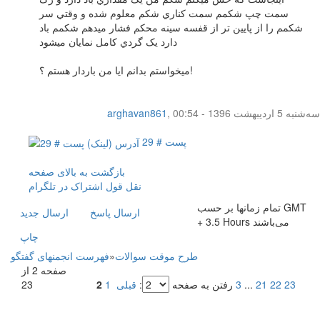
سمت چپ شکمم سمت کناري شکم معلوم شده و وقتي سر
شکمم را از پایین تر از قفسه سینه محکم فشار میدهم شکمم باد
دارد یک گردي کامل نمایان میشود
میخواستم بدانم ایا من باردار هستم ؟!
سه‌شنبه 5 اردیبهشت 1396 - 00:54
,
arghavan861
پست # 29
بازگشت به بالای صفحه
نقل قول
اشتراک در تلگرام
تمام زمانها بر حسب GMT
ارسال پاسخ
ارسال جديد
+ 3.5 Hours می‌باشند
چاپ
طرح موقت سوالات
»
فهرست انجمنهای گفتگو
صفحه 2 از
23
22
21
...
3
رفتن به صفحه
:
قبلی
1
2
23