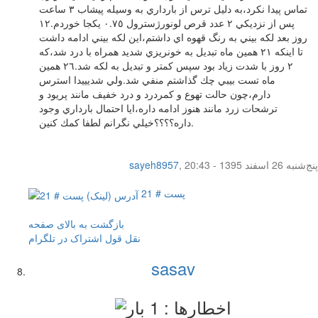
تماس پيدا نكرد،به دليل ترس از بارداري به وسيله پيشاب ٣ ساعت
پس از نزديكي ٢ عدد قرص لونورژسترول ٠.٧٥ يكجا خوردم.١٢
روز بعد لكه بيني به رنگ قهوه اي داشتم،اين لكه بيني ادامه داشت
تا اينكه ٢١ همين ماه تبديل به خونريزي شديد همراه با درد شد،كه
٢ روز با شدت زياد بود سپس كمتر و تبديل به لكه شد.٢٦ همين
ماه تست بيبي چك گذاشتم منفي شد.ولي شديييدا استرس
دارم،چون حالت تهوع و كمردرد و درد خفيف مانند پريود و
ترشحات زرد مانند هنوز ادامه داره،ايا احتمال بارداري وجود
داره؟؟؟؟خيلي نگرانم لطفا كمك كنين.
پنج‌شنبه 26 اسفند 1395 - 20:43
,
sayeh8957
پست # 21
بازگشت به بالای صفحه
نقل قول
اشتراک در تلگرام
sasav