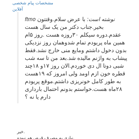
مشخصات
پیام شخصی
آفلاين
ftmo نوشته است:
با عرض سلام.وقتتون
بخیر.جناب دکتر من یک سال هست
عقدم.دوره سیکلم ۳۰روزه هست .روز ۵ام
همین ماه پریودم تمام شدوهمان روز نزدیکی
بدون دخول داشتم ومایع منی خارج نشد.فقط
پیشاب به واژنم مالیده شد.بعد من تا سه شب
شبی دوتا ال دی خوردم.الان روز ۱۷و ۱۸چند
قطره خون ازم اومد ولی امروز که ۱۹هست
به طور کامل خونریزی داشتم.موقع پریودم
۲۸ماه هست.خواستم بدونم احتمال بارداری
دارم یا نه ؟
خیر.
نیازی به مصرف قرص هم نبوده.