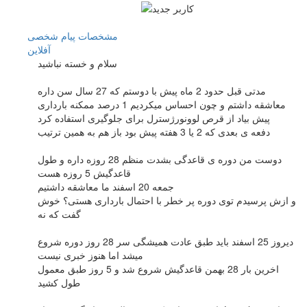
مشخصات
پیام شخصی
آفلاين
سلام و خسته نباشید
مدتی قبل حدود 2 ماه پیش با دوستم که 27 سال سن داره
معاشقه داشتم و چون احساس میکردیم 1 درصد ممکنه بارداری
پیش بیاد از قرص لوونورژسترل برای جلوگیری استفاده کرد
دفعه ی بعدی که 2 یا 3 هفته پیش بود باز هم به همین ترتیب
دوست من دوره ی قاعدگی بشدت منظم 28 روزه داره و طول
قاعدگیش 5 روزه هست
جمعه 20 اسفند ما معاشقه داشتیم
و ازش پرسیدم توی دوره پر خطر با احتمال بارداری هستی؟ خوش
گفت که نه
دیروز 25 اسفند باید طبق عادت همیشگی سر 28 روز دوره شروع
میشد اما هنوز خبری نیست
اخرین بار 28 بهمن قاعدگیش شروع شد و 5 روز طبق معمول
طول کشید