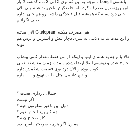
با توجه به این که توی 2 الی 3 ماه گذشته 2 بار Longil یا همون
لوونورژسترل مصرف کرده اما قاعدگیش تاخیر نداشته ولی الان
حتی درد سینه که همیشه قبل قاعدگی داشته رو هم حتی نداره
خیلی نگرانیم
الان مدتیه Citalopram هم مصرف میکنه
و این مدت بنا به دلایلی یه سری دچار تنش و استرس و ترس هم
بوده
حالا با توجه به همه ی اینها و اینکه از من فقط مقدار کمی پیشاب
خارج شده و دوستم اصلا ارضا نشده و مدت زمان معاشقه خیلی
کوتاه بوده و الان درد توی قسمت شکمش داره
و هیچ علایمی مثل حالت تهوع و .... نداره
احتمال بارداری هست ؟
اگر نیست
دلیل این تاخیر بنظرتون چیه ؟
چه کار باید انجام بدیم ؟
کار صحیح چیه ؟
ممنون اگر هرچه سریعتر پاسخ بدید