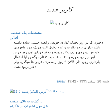
کاربر جدید
مشخصات
پیام شخصی
آفلاين
دختری ک در روز تخمک گذاری خودش رابطه جنسی ساده داشته
باشد (دارای پرده بکارت و عدم دخول الت مرد)و مرد مایع منی
خودش رو روی واژن دختر بریزه و دختر فردای اون روز قرص
اووسیز رو بخوره و 12 ساعت بعد 2 تای دیگه رو ایا احتمال
بارداری وجود داره؟الان 6 روز از مصرف قرص ها میگذره ولی
دختر پریود نشده
شنبه 28 اسفند 1395 - 19:42
,
sasav
پست # 22
بازگشت به بالای صفحه
نقل قول
اشتراک در تلگرام