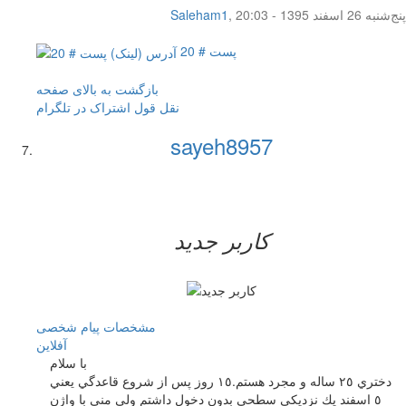
پنج‌شنبه 26 اسفند 1395 - 20:03
,
Saleham1
پست # 20
بازگشت به بالای صفحه
نقل قول
اشتراک در تلگرام
sayeh8957
کاربر جدید
مشخصات
پیام شخصی
آفلاين
با سلام
دختري ٢٥ ساله و مجرد هستم.١٥ روز پس از شروع قاعدگي يعني
٥ اسفند يك نزديكي سطحي بدون دخول داشتم ولي مني با واژن