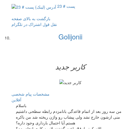
پست # 23
بازگشت به بالای صفحه
نقل قول
اشتراک در تلگرام
Golijonii
کاربر جدید
مشخصات
پیام شخصی
آفلاين
باسلام
من سه روز بعد از اتمام قاعدگی بانامزدم رابطه سطحی داشتیم
منی ازشون خارج نشد ولی پیشاب رو واژن ریخته شد من باکره
هستم.آیا احتمال بارداری وجود داره؟
الان کمتر از۴۸ساعت گذشته لازمه کاری انجام بدم؟