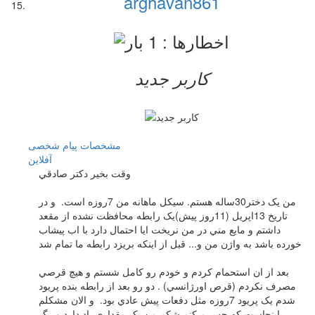
arghavan861
کاربر جدید
مشخصات
پیام شخصی
آفلاين
وقت بخیر دکتر صادقي
من یک دختر30ساله هستم. سیکل ماهانه من 7روزه است. و در
تاریخ 13اپریل (11روز پیش)یک رابطه محافظت نشده از مقعد
داشتم و مایع مني در من نریخت ایا احتمال دارد با اب پیشاب
خورده باشد به واژن من و... قبل از اینکه بریزد رابطه ما تمام شد
بعد از ان استحمام کردم و خودم رو کامل شستم و هیچ قرصي
مصرف نکردم (قرص اورژانسي) . دو رو بعد از رابطه بنده پریود
شدم یک پریود 7روزه مثل دفعات پیش عادي بود. و الان مشکلم
اینجاست که حس میکنم شکم من یک مقداري باد دارد و رگ