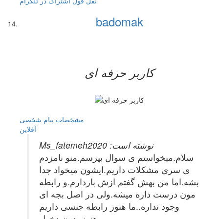
نقل قول
اشتراک در تلگرام
badomak
کاربر حرفه ای
مشخصات
پیام شخصی
آفلاين
Ms_fatemeh2020 نوشته است:
سلام.میخواستم ی سوال بپرسم.منو نامزدم
ی سری مشکلات داریم.ایشون میخواد جدا
بشه.اما من بهش گفتم ازش باردارم.و رابطه
مون درست داره میشه.ولی در اصل بجه ای
وجود نداره..ما هنوز رابطه جنسی داریم
هنوز.بدون دخول