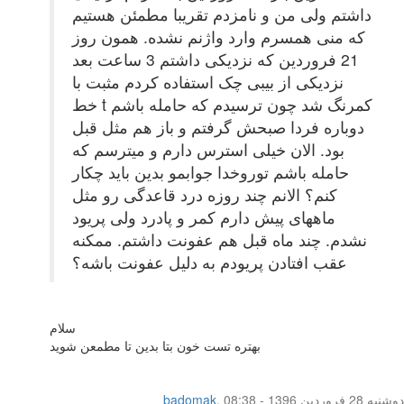
داشتم ولی من و نامزدم تقریبا مطمئن هستیم
که منی همسرم وارد واژنم نشده. همون روز
21 فروردین که نزدیکی داشتم 3 ساعت بعد
نزدیکی از بیبی چک استفاده کردم مثبت با
خط t کمرنگ شد چون ترسیدم که حامله باشم
دوباره فردا صبحش گرفتم و باز هم مثل قبل
بود. الان خیلی استرس دارم و میترسم که
حامله باشم توروخدا جوابمو بدین باید چکار
کنم؟ الانم چند روزه درد قاعدگی رو مثل
ماههای پیش دارم کمر و پادرد ولی پریود
نشدم. چند ماه قبل هم عفونت داشتم. ممکنه
عقب افتادن پریودم به دلیل عفونت باشه؟
سلام
بهتره تست خون بتا بدین تا مطمعن شوید
دوشنبه 28 فروردین 1396 - 08:38
,
badomak