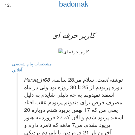
badomak
کاربر حرفه ای
مشخصات
پیام شخصی
آفلاين
Parsa_h68 نوشته است:
سلام من28 سالمه.
دوره پریودم از 25 تا 30 روزه بود ولی در ماه
اسفند نميدونم به چه دلیلی شايدم به دلیل
مصرف قرص برای دندونم پریودم عقب افتاد
یعنی من که 17 بهمن پریود شدم دوباره 20
اسفند پریود شدم و الان که 27 فروردینه هنوز
پریود نشدم. من7 ماهه که نامزد دارم و
آخرین بار 21 فروردین با نامزدم نزدیکی