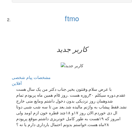
ftmo
کاربر جدید
مشخصات
پیام شخصی
آفلاين
با عرض سلام.وقتتون بخیر.جناب دکتر من یک سال هست
عقدم.دوره سیکلم ۳۰روزه هست .روز ۵ام همین ماه پریودم تمام
شدوهمان روز نزدیکی بدون دخول داشتم ومایع منی خارج
نشد.فقط پیشاب به واژنم مالیده شد.بعد من تا سه شب شبی دوتا
ال دی خوردم.الان روز ۱۷و ۱۸چند قطره خون ازم اومد ولی
امروز که ۱۹هست به طور کامل خونریزی داشتم.موقع پریودم
۲۸ماه هست.خواستم بدونم احتمال بارداری دارم یا نه ؟