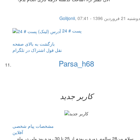
دوشنبه 21 فروردین 1396 - 07:41
,
Golijonii
پست # 24
بازگشت به بالای صفحه
نقل قول
اشتراک در تلگرام
Parsa_h68
کاربر جدید
مشخصات
پیام شخصی
آفلاين
سلام من28 سالمه. دوره پریودم از 25 تا 30 روزه بود ولی در ماه