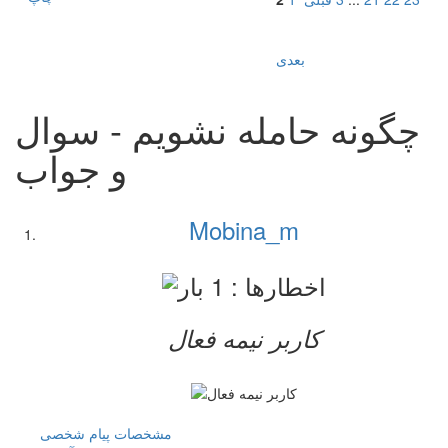
بعدی
چگونه حامله نشویم - سوال
و جواب
Mobina_m
کاربر نيمه فعال
مشخصات
پیام شخصی