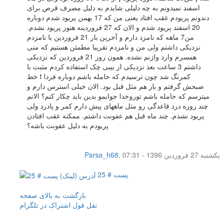
اسفند نميدونم به چه دلیلی شايدم به دلیل مصرف قرص برای
دندونم پریودم عقب افتاد یعنی من که 17 بهمن پریود شدم دوباره
20 اسفند پریود شدم و الان که 27 فروردینه هنوز پریود نشدم.
من7 ماهه که نامزد دارم و آخرین بار 21 فروردین با نامزدم
نزدیکی داشتم ولی من و نامزدم تقریبا مطمئن هستیم که منی
همسرم وارد واژنم نشده. همون روز 21 فروردین که نزدیکی
داشتم 3 ساعت بعد نزدیکی از بیبی چک استفاده کردم مثبت با
خط t کمرنگ شد چون ترسیدم که حامله باشم دوباره فردا
صبحش گرفتم و باز هم مثل قبل بود. الان خیلی استرس دارم و
میترسم که حامله باشم توروخدا جوابمو بدین باید چکار کنم؟ الانم
چند روزه درد قاعدگی رو مثل ماههای پیش دارم کمر و پادرد ولی
پریود نشدم. چند ماه قبل هم عفونت داشتم. ممکنه عقب افتادن
پریودم به دلیل عفونت باشه؟
یکشنبه 27 فروردین 1396 - 07:31
,
Parsa_h68
پست # 25
بازگشت به بالای صفحه
نقل قول
اشتراک در تلگرام