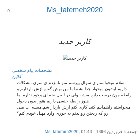
Ms_fatemeh2020
کاربر جدید
مشخصات
پیام شخصی
آفلاين
سلام.میخواستم ی سوال بپرسم.منو نامزدم ی سری مشکلات
داریم.ایشون میخواد جدا بشه.اما من بهش گفتم ازش باردارم.و
رابطه مون درست داره میشه.ولی در اصل بجه ای وجود نداره..ما
هنوز رابطه جنسی داریم هنوز.بدون دخول
میخواستم راهنماییم کنید کاری کنم ازش باردار شم.میشه اب منی
رو که ریختن رو بدنم یه جوری وارد مهبل خودم کنم؟
جمعه 4 فروردین 1396 - 01:43
,
Ms_fatemeh2020