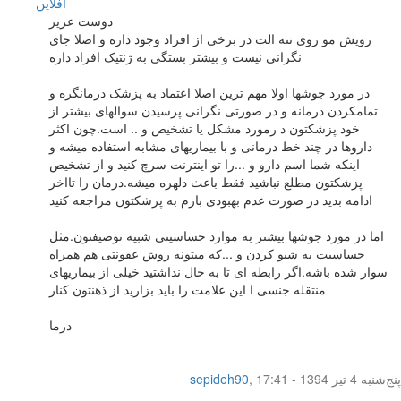
آفلاين
دوست عزیز
رویش مو روی تنه الت در برخی از افراد وجود داره و اصلا جای
نگرانی نیست و بیشتر بستگی به ژنتیک افراد داره
در مورد جوشها اولا مهم ترین اصلا اعتماد به پزشک درمانگره و
تمامکردن درمانه و در صورتی نگرانی پرسیدن سوالهای بیشتر از
خود پزشکتون د رمورد مشکل یا تشخیص و .. است.چون اکثر
داروها در چند خط درمانی و با بیماریهای مشابه استفاده میشه و
اینکه شما اسم دارو و ...را تو اینترنت سرچ کنید و از تشخیص
پزشکتون مطلع نباشید فقط باعث دلهره میشه.درمان را تااخر
ادامه بدید در صورت عدم بهبودی بازم به پزشکتون مراجعه کنید
اما در مورد جوشها بیشتر به موارد حساسیتی شبیه توصیفتون.مثل
حساسیت به شیو کردن و ...که میتونه روش عفونتی هم همراه
سوار شده باشه.اگر رابطه ای تا به حال نداشتید خیلی از بیماریهای
منتقله جنسی ا این علامت را باید بزارید از ذهنتون کنار
درما
پنج‌شنبه 4 تیر 1394 - 17:41
,
sepideh90