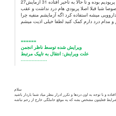
27فروردین ماه آخرین پريوديم بوده و تا حالا به تاخیر افتاده 31 ازمايش bHcg دادم که منفی بود دو ماهه پیشگیری نمیکنم و میخوام باردار شم قبلش پیشگیری طبیعی
صوصا شبا قبلا اصلا پريودي هام درد نداشت و عقب
روویی میشه استفاده کرد اگه آزمایشم منفيه چرا
 و مدام درد دارم کمک کنید لطفا خیلی اذیت میشم
======
ویرایش شده توسط ناظر انجمن
علت ویرایش: انتقال به تاپیک مرتبط
-----------------
سلام