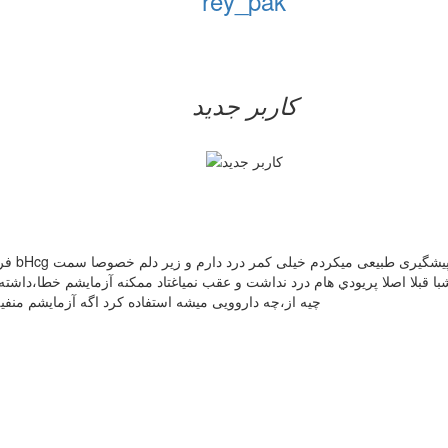
rey_pak
کاربر جدید
 شبا قبلا اصلا پريودي هام درد نداشت و عقب نمياغتاد ممکنه آزمایشم خطا،دا
چیه از،چه داروویی میشه استفاده کرد اگه آزمایشم منفي