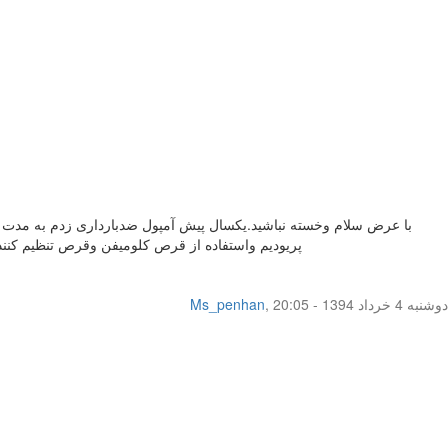
با عرض سلام وخسته نباشید.یکسال پیش آمپول ضدبارداری زدم به مدت 3ماه،بعد از گذشت 3ماه اقدام به بارداری کردم وقرص
پریودیم واستفاده از قرص کلومیفن وقرص تنظیم کننده 
دوشنبه 4 خرداد 1394 - 20:05
,
Ms_penhan