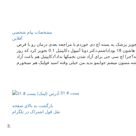
مشخصات
پیام شخصی
آفلاين
ی داشتیم.ماه بعدش بخاطر کیست به تجویز پزشک یه بسته اچ دی خوردم.با مراجعه بعدی درمان رو با قرص
کلومفن و آمپول اچ ام جی (3تا روزهای 6 و 8 و 10 دور ناف)شروع کردم.روز 11 سیکل 3 فولیکول در تخمدان راست و 2 فولیکول در تخمدان چپ (اندازه هاشون 18 بود)داشتم.دکتر دوتا آمپول دکاپپتیل 0.1 تجویز کرد که روز
شه؟چرا اچ سی جی برای آزاد شدن تخمکها نداد؟دکاپپتیل هم باعث آزاد
پست # 31
بازگشت به بالای صفحه
نقل قول
اشتراک در تلگرام