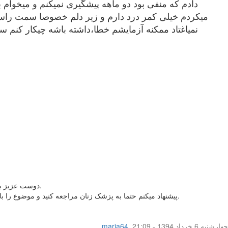
میکردم خیلی کمر درد دارم و زیر دلم خصوصا سمت راست د
نمياغتاد ممکنه آزمایشم خطا،داشته باشه چیکار کنم 
دوست عزیز با توجه به عدم پیشگیری و اینکه گفتید قبلا تاخیر در پریودی نداشتید و الان عقب افتاده و با توجه به اون دردها و تکرر ادرار بنظر میاد شما باردار باشید.
پیشنهاد میکنم حتما به پزشک زنان مراجعه کنید و موضوع را بازگو کنید تا اگر لازمه آزمایش مجدد یا سونو براتون تجویز کنند....باید علت این شرایط فعلیتون مشخص بشه که یه موقع حاملگی خارج از رحم نباشه.
چهار‌شنبه 6 خرداد 1394 - 21:09
,
maria64