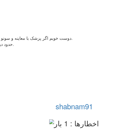
دوست خوبم اگر پزشک با معاینه و سونو گفتند چیزی نیست پس حتما مشکلی نیست و حاملگی هم وجود نداره.
حدود دو هفته بعد از رابطه مشکوک میتونید آزمایش خون واسه حاملگی بدید.
shabnam91