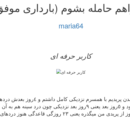
م حامله بشوم (بارداری موفق
maria64
کاربر حرفه ای
سلام خسته نباشيد من ٧ روز بعد از تمام
بيمارستان رفتم سونو كردن و آزمايش خون عفونت نبود و ٥روز بعد يعنى ٩ر
گفتن اين درد ها دليل خاصى نداره فقط نفغ و الان ١٧ روز از