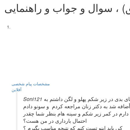
) ، سوال و جواب و راهنمایی
مشخصات
پیام شخصی
آفلاين
 شدن پريديم با همسرم نزديكى كامل داشتم و ٤روز بعدش دردهاى بدى در زير شكم پهلو و لگن داشتم به
وز بعد نزديكى چون درد سينه هم به آن أضافه شد به دكتر زنان مراجعه كردم و سونو دادم
 پريدى من ميگذره يعنى ٢٣ روزگى قاعدگى هنوز دردهاى دارم در كمر زير شكم و سينه هام بنظر شما چقدر
احتمال باردارى در من هست؟
كى بايد اينو تست كنم كه نتيجه مناسب بگيرم ؟