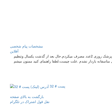
مشخصات
پیام شخصی
آفلاين
به دستور پزشک روزی 2عدد مصرف میکردم.حال بعد از گذشت یکسال وتنظیم
ال متاسفانه باردار نشدم .علت چیست،لطفا راهنمای کنید ممنون میشم
پست # 32
بازگشت به بالای صفحه
نقل قول
اشتراک در تلگرام