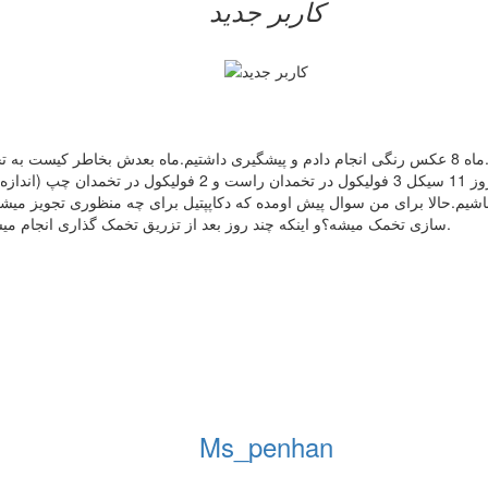
کاربر جدید
با سلام.ما حدود 8 ماه برای بارداری اقدام کردیم و نتیجه ای نگرفتیم.ماه 8 عکس رنگی انجام دادم و پیشگیر
ته باشیم.حالا برای من سوال پیش اومده که دکاپپتیل برای چه منظوری تجویز می
سازی تخمک میشه؟و اینکه چند روز بعد از تزریق تخمک گذاری انجام میشه.ممنون میشم جوابمو بدید.من خیلی وقته اسید فولیک هم نمیخورم.
Ms_penhan