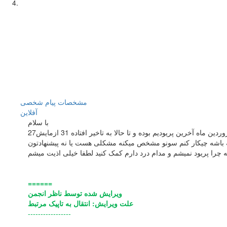
مشخصات
پیام شخصی
آفلاين
با سلام
27فروردین ماه آخرین پريوديم بوده و تا حالا به تاخیر افتاده 31 ازمايش bHcg دادم که منفی بود دو ماهه پیشگیری نمیکنم و میخوام باردار شم قبلش پیشگیری طبیعی میکردم خیلی کمر درد دارم و زیر دلم خصوصا سمت
شته باشه چیکار کنم سونو مشخص میکنه مشکلی هست یا نه پيشنهادتون
ه چرا پریود نمیشم و مدام درد دارم کمک کنید لطفا خیلی اذیت میشم
======
ویرایش شده توسط ناظر انجمن
علت ویرایش: انتقال به تاپیک مرتبط
-----------------