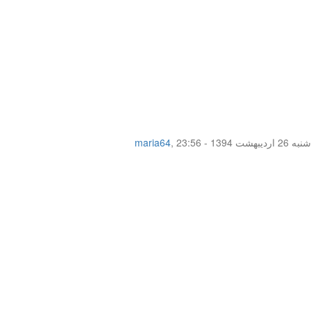
شنبه 26 اردیبهشت 1394 - 23:56
,
maria64