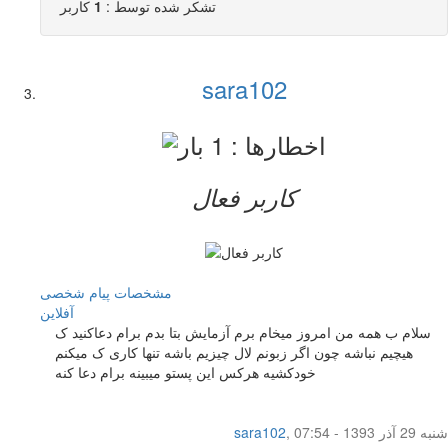
تشکر شده توسط :
1
کاربر
sara102
کاربر فعال
مشخصات
پیام شخصی
آفلاين
سلام ب همه من امروز میخام برم آزمایش بتا بدم برام دعاکنید ک
هیچیم نباشه چون اگر زبونم لال چیزیم باشه تنها کاری ک میکنم
خودکشیه هرکس این پستو میبینه برام دعا کنه
شنبه 29 آذر 1393 - 07:54
,
sara102