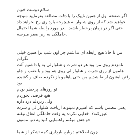
سلام دوست خوبم
اگر صفحه اول از همین تاپیک را با دقت مطالعه بفرمایید متوجه
خواهید شد که از روی شلوار به هیچوجه بارداری رخ نخواهد داد
حتی اگر در زمان پرخطر باشید....در مورد رابطه شما احتمال
حاملگی به زیر صفر میرسه.
من تا حالا هیچ رابطه ای نداشتم جز اون شب برا همین خیلی
نگرانم
نامزدم روی من بود هر دو شرت و شلوارلی به پا داشتیم آلت
هامون از روی شرت و شلوار لی روی هم بود و با عقب و جلو
رفتن ایشون ارضا شدیم من حتی پاهامو باز نکردم صاف و کشیده
بود
تو روزهای پرخطر بودم
هیچ قرصی نخوردم
ولی زیردلم درد داره
یعنی مطمن باشم که اسپرم نمیتونه ازبافت شلوار لی و شرت
عبورکنه؟ خدایی نکرده یه وقت حاملگی اتفاق نیفته
خواهش میکنم راهنمایی کنید یه دنیا ممنون
چون اطلاعتم درباره بارداری کمه تشکر از شما