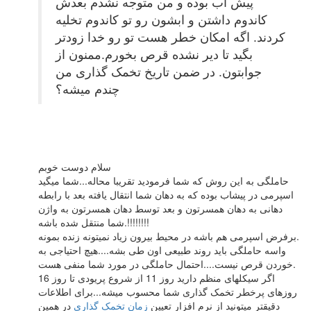
پیش اب بوده و من متوجه نشدم بعدش
کاندوم داشتن و ابشون رو تو کاندوم تخلیه
کردند. اگه امکان خطر هست تو رو خدا زودتر
بگید تا دیر نشده قرص بخورم.ممنون از
جوابتون. در ضمن تاریخ تخمک گذاری من
چندم میشه؟
سلام دوست خوبم
حاملگی به این روش که شما فرمودید تقریبا محاله...شما میگید
اسپرمی در پیشاب بوده که به دهان شما انتقال یافته بعد با رابطه
دهانی به دهان همسرتون و بعد توسط دهان همسرتون به واژن
شما منتقل شده باشه.!!!!!!!!
برفرض اسپرمی هم باشه در محیط بیرون زیاد نمیتونه زنده بمونه.
واسه حاملگی باید روند طبیعی اون طی بشه....هیچ احتیاجی به
خوردن قرص نیست....احتمال حاملگی در مورد شما منفی هست.
اگر سیکلهای منظم دارید روز 11 از شروع پریودی تا روز 16
روزهای پرخطر تخمک گذاری شما محسوب میشه...برای اطلاعات
دقیقتر میتونید از نرم افزار تعیین
زمان تخمک گذاری
در همین