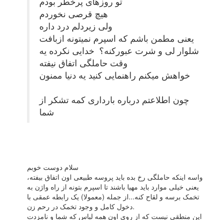
تو روزهای پرخطر بودم
هیچ قرصی نخوردم
ولی زیردلم درد داره
یعنی مطمن باشم که اسپرم نمیتونه ازبافت
شلوار لی و شرت عبورکنه؟ خدایی نکرده یه
وقت حاملگی اتفاق نیفته
خواهش میکنم راهنمایی کنید یه دنیا ممنون
چون اطلاعتم درباره بارداری کمه تشکر از
شما
سلام دوست خوبم
واسه اینکه حاملگی رخ بده باید پروسه طبیعی اون اتفاق بیفته،
یعنی خیلی موارد باید مهیا باشند تا اسپرم بتونه از راه واژن به
تخمک برسه و لقاح کنه...از جمله (معمولا) یک رابطه عمقی با
دخول کامل و وجود تخمک در رحم زن.
این منطقی نیست که از روی اون همه لباس که شما و نامزدت