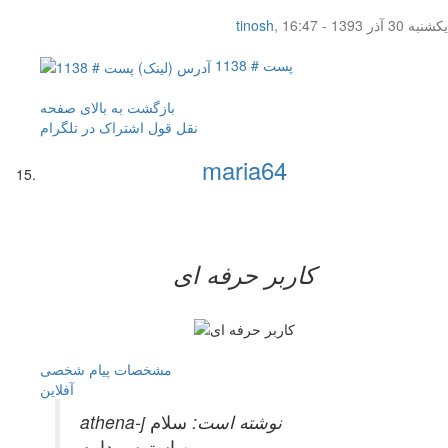
یکشنبه 30 آذر 1393 - 16:47
,
tinosh
پست # 1138
بازگشت به بالای صفحه
نقل قول
اشتراک در تلگرام
maria64
کاربر حرفه ای
مشخصات
پیام شخصی
آفلاين
athena-j نوشته است:
سلام
من استرس دارم