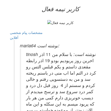
کاربر نيمه فعال
مشخصات
پیام شخصی
آفلاين
maria64 نوشته است:
tinosh نوشته است:
با سلام من 11 اذر
اخرین روز پریودیم بودو 19 اذر رابطه
مقعدی داستم و یکم قبلس التس رو
کرد در التم اما اب منی در باسنم ریخته
سد و من به دستسویی رفتم و خالی
کردم و سستم از 4 روز قبل دل درد و
کمر درد سروع سد و ترسح میدیدم از
دیسب خونریزی دارم کمی من هر بار
که پریود میسم به این سکله و این ماه
الان زودتر از موعوده خواستم بپرسم