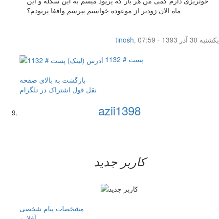
خونریزی دارم کمی من هر بار که پریود میسم به این سکله و این
ماه الان زودتر از موعوده خواستم بپرسم واقغا پریودم؟
یکشنبه 30 آذر 1393 - 07:59
,
tinosh
پست # 1132
بازگشت به بالای صفحه
نقل قول
اشتراک در تلگرام
azii1398
کاربر جدید
مشخصات
پیام شخصی
آفلاين