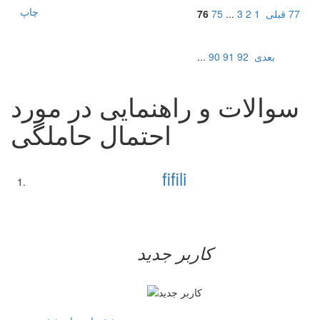
چاپ
77
قبلی
1
2
3
...
75
76
بعدی
92
91
90
...
سوالات و راهنمایی در مورد
احتمال حاملگی
fifili
کاربر جدید