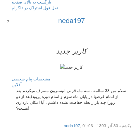
بازگشت به بالای صفحه
نقل قول
اشتراک در تلگرام
neda197
کاربر جدید
مشخصات
پیام شخصی
آفلاين
سلام من 33 سالمه . سه ماه قرص اتیسترون مصرف میکردم بعد
از اتمام قرصها در پایان ماه سوم و اتمام دوره پریود(بعد از دو
روز) چند بار رابطه حفاظت نشده داشتم . آیا امکان بارداری
هست؟!
یکشنبه 30 آذر 1393 - 01:06
,
neda197