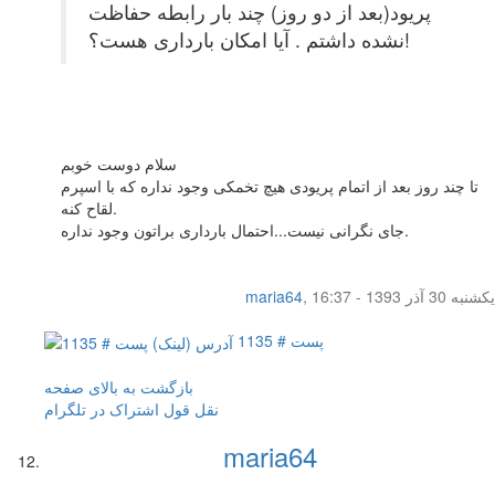
پریود(بعد از دو روز) چند بار رابطه حفاظت
نشده داشتم . آیا امکان بارداری هست؟!
سلام دوست خوبم
تا چند روز بعد از اتمام پریودی هیچ تخمکی وجود نداره که با اسپرم
لقاح کنه.
جای نگرانی نیست...احتمال بارداری براتون وجود نداره.
یکشنبه 30 آذر 1393 - 16:37
,
maria64
پست # 1135
بازگشت به بالای صفحه
نقل قول
اشتراک در تلگرام
maria64