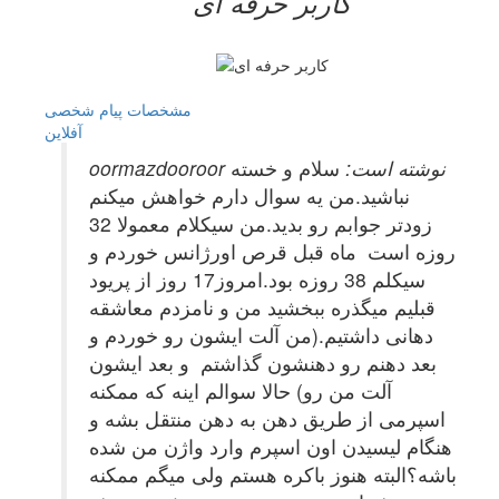
کاربر حرفه ای
مشخصات
پیام شخصی
آفلاين
oormazdooroor نوشته است:
سلام و خسته
نباشید.من یه سوال دارم خواهش میکنم
زودتر جوابم رو بدید.من سیکلام معمولا 32
روزه است ماه قبل قرص اورژانس خوردم و
سیکلم 38 روزه بود.امروز17 روز از پریود
قبلیم میگذره ببخشید من و نامزدم معاشقه
دهانی داشتیم.(من آلت ایشون رو خوردم و
بعد دهنم رو دهنشون گذاشتم و بعد ایشون
آلت من رو) حالا سوالم اینه که ممکنه
اسپرمی از طریق دهن به دهن منتقل بشه و
هنگام لیسیدن اون اسپرم وارد واژن من شده
باشه؟البته هنوز باکره هستم ولی میگم ممکنه