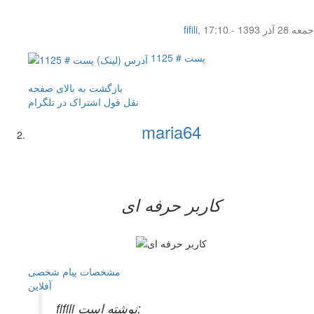
جمعه 28 آذر 1393 - 17:10
,
fifili
پست # 1125
بازگشت به بالای صفحه
نقل قول
اشتراک در تلگرام
maria64
کاربر حرفه ای
مشخصات
پیام شخصی
آفلاين
fifili نوشته است: