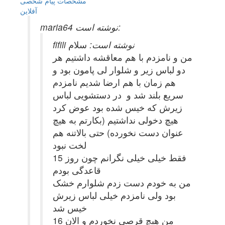
مشخصات
پیام شخصی
آفلاين
maria64 نوشته است:
fifili نوشته است:
سلام
من و نامزدم با هم معاقشه داشتیم هر
دو لباس زیر و شلوار لی پامون بود و
هم زمان با هم ارضا شدیم نامزدم
سریع بلند شد و در دستشویی لباس
زیرش که خیس شده بود عوض کرد
هیچ دخولی نداشتیم (بکارتم به هیچ
عنوان دست نخورده) حتی بالاتنه هم
لخت نبود
فقط خیلی خیلی نگرانم چون روز 15
قاعدگی بودم
من به خودم دست زدم شلوارم خشک
بود ولی نامزدم خیلی لباس زیرش
خیس شد
من هیچ قرصی نخوردم و الان 16