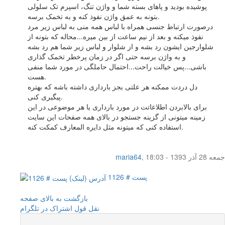
پوشیده بودید و پاهای بسته شما و واژن تنگ، اسپرم تک سلولی
بتونه به عمق واژن نفوذ کنه و به تخمک برسه.
درصورت ارتباط جنسی همراه با لباس همه منی به لباس زیر مرد
نفوذ میکنه و بعد از نیم ساعت از بین میره...محاله که بتونه از
شلوارجین ایشون رد بشه و از شلوار و لباس زیر شما هم رد بشه
و به واژن برسه حتی اگر در زمان پرخطر تخمک گذاری
باشی...پس خیالت راحت...احتمال حاملگی در مورد شما منفی
هست.
دل دردت ممکنه هر علتی بجز بارداری داشته باشه که بهتره
پیگیری کنی.
برای بالابردن اطلاعاتت در مورد بارداری یا هر موضوعی در این
زمینه میتونی از گزینه جستجو در بالای همه صفحات این سایت
استفاده کنی که میتونه مثل دایره المعارف کمکت کنه.
جمعه 28 آذر 1393 - 18:03
,
maria64
پست # 1126
بازگشت به بالای صفحه
نقل قول
اشتراک در تلگرام