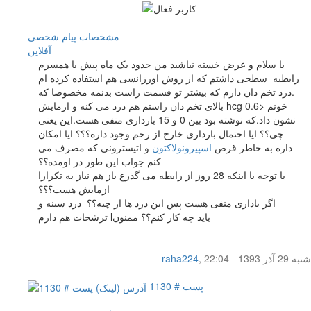
مشخصات
پیام شخصی
آفلاين
با سلام و عرض خسته نباشید من حدود یک ماه پیش با همسرم
رابطیه سطحی داشتم که از روش اورزانسی هم استفاده کرده ام
.درد تخم دان دارم که بیشتر تو قسمت راست بدنمه مخصوصا که
بالای تخم دان راستم هم درد می کنه و ازمایش hcg خونم <0.6
نشون داد.که نوشته بود بین 0 و 15 بارداری منفی هست.این یعنی
چی؟؟ ایا احتمال بارداری خارج از رحم وجود داره؟؟؟ ایا امکان
داره به خاطر قرص
اسپیرونولاکتون
و اتیسترونی که مصرف می
کنم جواب این طور در اومده؟؟
با توجه با اینکه 28 روز از رابطه می گذرع باز هم نیاز به تکرارا
ازمایش هست؟؟؟
اگر باداری منفی هست پس این درد ها از چیه؟؟ درد سینه و
ترشحات هم دارم lباید چه کار کنم؟؟ ممنون
شنبه 29 آذر 1393 - 22:04
,
raha224
پست # 1130