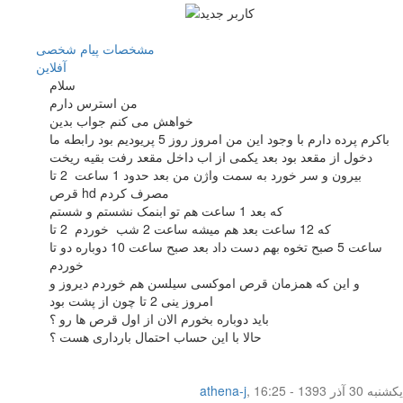
مشخصات
پیام شخصی
آفلاين
سلام
من استرس دارم
خواهش می کنم جواب بدین
باکرم پرده دارم با وجود این من امروز روز 5 پریودیم بود رابطه ما
دخول از مقعد بود بعد یکمی از اب داخل مقعد رفت بقیه ریخت
بیرون و سر خورد به سمت واژن من بعد حدود 1 ساعت 2 تا
قرص hd مصرف کردم
که بعد 1 ساعت هم تو ابنمک نشستم و شستم
که 12 ساعت بعد هم میشه ساعت 2 شب خوردم 2 تا
ساعت 5 صبح تخوه بهم دست داد بعد صبح ساعت 10 دوباره دو تا
خوردم
و این که همزمان قرص اموکسی سیلسن هم خوردم دیروز و
امروز ینی 2 تا چون از پشت بود
باید دوباره بخورم الان از اول قرص ها رو ؟
حالا با این حساب احتمال بارداری هست ؟
یکشنبه 30 آذر 1393 - 16:25
,
athena-j