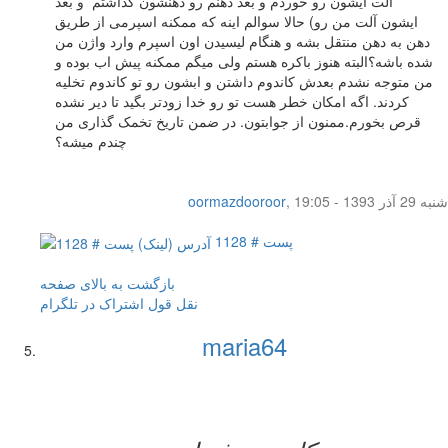
آلت ایشون رو خوردم و بعد دهنم رو دهنشون گذاشتم و بعد
ایشون آلت من رو) حالا سوالم اینه که ممکنه اسپرمی از طریق
دهن به دهن منتقل بشه و هنگام لیسیدن اون اسپرم وارد واژن من
شده باشه؟البته هنوز باکره هستم ولی میگم ممکنه پیش اب بوده و
من متوجه نشدم بعدش کاندوم داشتن و ابشون رو تو کاندوم تخلیه
کردند. اگه امکان خطر هست تو رو خدا زودتر بگید تا دیر نشده
قرص بخورم.ممنون از جوابتون. در ضمن تاریخ تخمک گذاری من
چندم میشه؟
شنبه 29 آذر 1393 - 19:05
,
oormazdooroor
پست # 1128
بازگشت به بالای صفحه
نقل قول
اشتراک در تلگرام
maria64