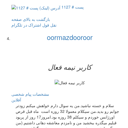
پست # 1127
بازگشت به بالای صفحه
نقل قول
اشتراک در تلگرام
oormazdooroor
کاربر نيمه فعال
مشخصات
پیام شخصی
آفلاين
سلام و خسته نباشید.من یه سوال دارم خواهش میکنم زودتر
جوابم رو بدید.من سیکلام معمولا 32 روزه است ماه قبل قرص
اورژانس خوردم و سیکلم 38 روزه بود.امروز17 روز از پریود
قبلیم میگذره ببخشید من و نامزدم معاشقه دهانی داشتیم.(من