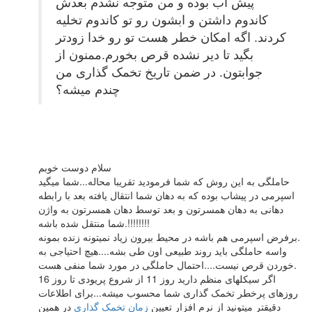
پیش اب بوده و من متوجه نشدم بعدش
کاندوم داشتن و ابشون رو تو کاندوم تخلیه
کردند. اگه امکان خطر هست تو رو خدا زودتر
بگید تا دیر نشده قرص بخورم.ممنون از
جوابتون. در ضمن تاریخ تخمک گذاری من
چندم میشه؟
سلام دوست خوبم
حاملگی به این روش که شما فرمودید تقریبا محاله...شما میگید
اسپرمی در پیشاب بوده که به دهان شما انتقال یافته بعد با رابطه
دهانی به دهان همسرتون و بعد توسط دهان همسرتون به واژن
شما منتقل شده باشه.!!!!!!!!
برفرض اسپرمی هم باشه در محیط بیرون زیاد نمیتونه زنده بمونه.
واسه حاملگی باید روند طبیعی اون طی بشه....هیچ احتیاجی به
خوردن قرص نیست....احتمال حاملگی در مورد شما منفی هست.
اگر سیکلهای منظم دارید روز 11 از شروع پریودی تا روز 16
روزهای پرخطر تخمک گذاری شما محسوب میشه...برای اطلاعات
دقیقتر میتونید از نرم افزار تعیین
زمان تخمک گذاری
در همین