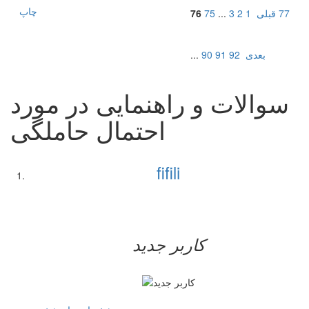
چاپ
77
قبلی
1
2
3
...
75
76
بعدی
92
91
90
...
سوالات و راهنمایی در مورد
احتمال حاملگی
fifili
کاربر جدید