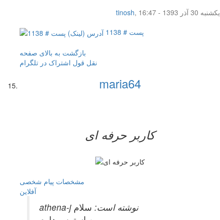
یکشنبه 30 آذر 1393 - 16:47
,
tinosh
پست # 1138
بازگشت به بالای صفحه
نقل قول
اشتراک در تلگرام
maria64
کاربر حرفه ای
مشخصات
پیام شخصی
آفلاين
athena-j نوشته است:
سلام
من استرس دارم