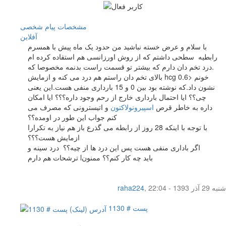
مشخصات
پیام شخصی
آفلاين
با سلام و عرض خسته نباشید من حدود یک ماه پیش با همسرم
رابطیه سطحی داشتم که از روش اورزانسی هم استفاده کرده ام
.درد تخم دان دارم که بیشتر تو قسمت راست بدنمه مخصوصا که
بالای تخم دان راستم هم درد می کنه و ازمایش hcg خونم <0.6
نشون داد.که نوشته بود بین 0 و 15 بارداری منفی هست.این یعنی
چی؟؟ ایا احتمال بارداری خارج از رحم وجود داره؟؟؟ ایا امکان
داره به خاطر قرص
اسپیرونولاکتون
و اتیسترونی که مصرف می
کنم جواب این طور در اومده؟؟
با توجه با اینکه 28 روز از رابطه می گذرع باز هم نیاز به تکرارا
ازمایش هست؟؟؟
اگر باداری منفی هست پس این درد ها از چیه؟؟ درد سینه و
ترشحات هم دارم lباید چه کار کنم؟؟ ممنون
شنبه 29 آذر 1393 - 22:04
,
raha224
پست # 1130