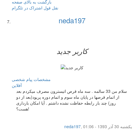
بازگشت به بالای صفحه
نقل قول
اشتراک در تلگرام
neda197
کاربر جدید
مشخصات
پیام شخصی
آفلاين
سلام من 33 سالمه . سه ماه قرص اتیسترون مصرف میکردم بعد
از اتمام قرصها در پایان ماه سوم و اتمام دوره پریود(بعد از دو
روز) چند بار رابطه حفاظت نشده داشتم . آیا امکان بارداری
هست؟!
یکشنبه 30 آذر 1393 - 01:06
,
neda197