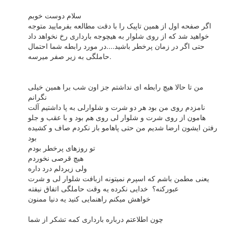
سلام دوست خوبم
اگر صفحه اول از همین تاپیک را با دقت مطالعه بفرمایید متوجه
خواهید شد که از روی شلوار به هیچوجه بارداری رخ نخواهد داد
حتی اگر در زمان پرخطر باشید....در مورد رابطه شما احتمال
حاملگی به زیر صفر میرسه.
من تا حالا هیچ رابطه ای نداشتم جز اون شب برا همین خیلی
نگرانم
نامزدم روی من بود هر دو شرت و شلوارلی به پا داشتیم آلت
هامون از روی شرت و شلوار لی روی هم بود و با عقب و جلو
رفتن ایشون ارضا شدیم من حتی پاهامو باز نکردم صاف و کشیده
بود
تو روزهای پرخطر بودم
هیچ قرصی نخوردم
ولی زیردلم درد داره
یعنی مطمن باشم که اسپرم نمیتونه ازبافت شلوار لی و شرت
عبورکنه؟ خدایی نکرده یه وقت حاملگی اتفاق نیفته
خواهش میکنم راهنمایی کنید یه دنیا ممنون
چون اطلاعتم درباره بارداری کمه تشکر از شما