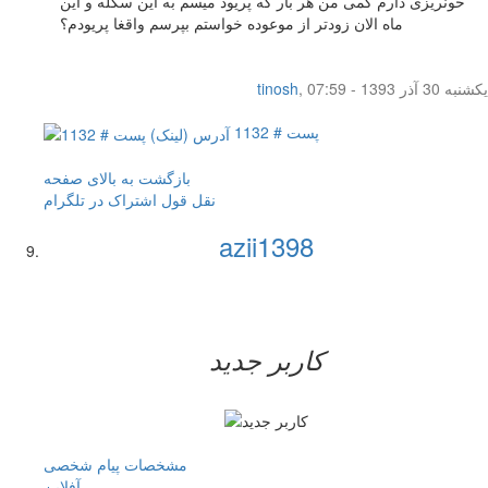
خونریزی دارم کمی من هر بار که پریود میسم به این سکله و این
ماه الان زودتر از موعوده خواستم بپرسم واقغا پریودم؟
یکشنبه 30 آذر 1393 - 07:59
,
tinosh
پست # 1132
بازگشت به بالای صفحه
نقل قول
اشتراک در تلگرام
azii1398
کاربر جدید
مشخصات
پیام شخصی
آفلاين