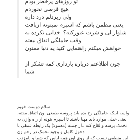
تو روزهای پرخطر بودم
هیچ قرصی نخوردم
ولی زیردلم درد داره
یعنی مطمن باشم که اسپرم نمیتونه ازبافت
شلوار لی و شرت عبورکنه؟ خدایی نکرده یه
وقت حاملگی اتفاق نیفته
خواهش میکنم راهنمایی کنید یه دنیا ممنون
چون اطلاعتم درباره بارداری کمه تشکر از
شما
سلام دوست خوبم
واسه اینکه حاملگی رخ بده باید پروسه طبیعی اون اتفاق بیفته،
یعنی خیلی موارد باید مهیا باشند تا اسپرم بتونه از راه واژن به
تخمک برسه و لقاح کنه...از جمله (معمولا) یک رابطه عمقی با
دخول کامل و وجود تخمک در رحم زن.
این منطقی نیست که از روی اون همه لباس که شما و نامزدت