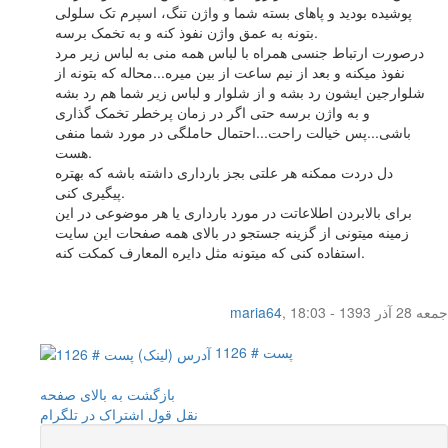
پوشیده بودید و پاهای بسته شما و واژن تنگ، اسپرم تک سلولی
بتونه به عمق واژن نفوذ کنه و به تخمک برسه.
درصورت ارتباط جنسی همراه با لباس همه منی به لباس زیر مرد
نفوذ میکنه و بعد از نیم ساعت از بین میره...محاله که بتونه از
شلوارجین ایشون رد بشه و از شلوار و لباس زیر شما هم رد بشه
و به واژن برسه حتی اگر در زمان پرخطر تخمک گذاری
باشی...پس خیالت راحت...احتمال حاملگی در مورد شما منفی
هست.
دل دردت ممکنه هر علتی بجز بارداری داشته باشه که بهتره
پیگیری کنی.
برای بالابردن اطلاعاتت در مورد بارداری یا هر موضوعی در این
زمینه میتونی از گزینه جستجو در بالای همه صفحات این سایت
استفاده کنی که میتونه مثل دایره المعارف کمکت کنه.
جمعه 28 آذر 1393 - 18:03
,
maria64
پست # 1126
بازگشت به بالای صفحه
نقل قول
اشتراک در تلگرام