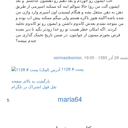
آلت ایشون رو خوردم و بعد دهنم رو دهنشون گذاشتم و بعد
ایشون آلت من رو) حالا سوالم اینه که ممکنه اسپرمی از طریق
دهن به دهن منتقل بشه و هنگام لیسیدن اون اسپرم وارد واژن من
شده باشه؟البته هنوز باکره هستم ولی میگم ممکنه پیش اب بوده و
من متوجه نشدم بعدش کاندوم داشتن و ابشون رو تو کاندوم تخلیه
کردند. اگه امکان خطر هست تو رو خدا زودتر بگید تا دیر نشده
قرص بخورم.ممنون از جوابتون. در ضمن تاریخ تخمک گذاری من
چندم میشه؟
شنبه 29 آذر 1393 - 19:05
,
oormazdooroor
پست # 1128
بازگشت به بالای صفحه
نقل قول
اشتراک در تلگرام
maria64