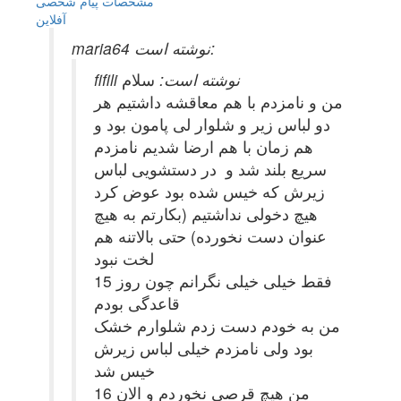
مشخصات
پیام شخصی
آفلاين
maria64 نوشته است:
fifili نوشته است:
سلام
من و نامزدم با هم معاقشه داشتیم هر
دو لباس زیر و شلوار لی پامون بود و
هم زمان با هم ارضا شدیم نامزدم
سریع بلند شد و در دستشویی لباس
زیرش که خیس شده بود عوض کرد
هیچ دخولی نداشتیم (بکارتم به هیچ
عنوان دست نخورده) حتی بالاتنه هم
لخت نبود
فقط خیلی خیلی نگرانم چون روز 15
قاعدگی بودم
من به خودم دست زدم شلوارم خشک
بود ولی نامزدم خیلی لباس زیرش
خیس شد
من هیچ قرصی نخوردم و الان 16