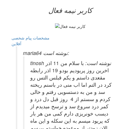
کاربر نيمه فعال
مشخصات
پیام شخصی
آفلاين
maria64 نوشته است:
tinosh نوشته است:
با سلام من 11 اذر
اخرین روز پریودیم بودو 19 اذر رابطه
مقعدی داستم و یکم قبلس التس رو
کرد در التم اما اب منی در باسنم ریخته
سد و من به دستسویی رفتم و خالی
کردم و سستم از 4 روز قبل دل درد و
کمر درد سروع سد و ترسح میدیدم از
دیسب خونریزی دارم کمی من هر بار
که پریود میسم به این سکله و این ماه
الان زودتر از موعوده خواستم بپرسم