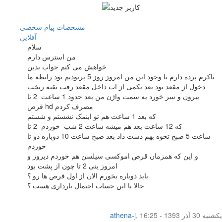
مشخصات
پیام شخصی
آفلاين
سلام
من استرس دارم
خواهش می کنم جواب بدین
باکرم پرده دارم با وجود این من امروز روز 5 پریودیم بود رابطه ما
دخول از مقعد بود بعد یکمی از اب داخل مقعد رفت بقیه ریخت
بیرون و سر خورد به سمت واژن من بعد حدود 1 ساعت 2 تا
قرص hd مصرف کردم
که بعد 1 ساعت هم تو ابنمک نشستم و شستم
که 12 ساعت بعد هم میشه ساعت 2 شب خوردم 2 تا
ساعت 5 صبح تخوه بهم دست داد بعد صبح ساعت 10 دوباره دو تا
خوردم
و این که همزمان قرص اموکسی سیلسن هم خوردم دیروز و
امروز ینی 2 تا چون از پشت بود
باید دوباره بخورم الان از اول قرص ها رو ؟
حالا با این حساب احتمال بارداری هست ؟
یکشنبه 30 آذر 1393 - 16:25
,
athena-j