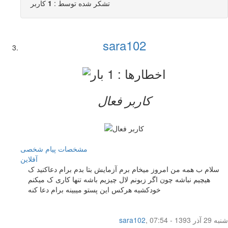
تشکر شده توسط :
1
کاربر
sara102
کاربر فعال
مشخصات
پیام شخصی
آفلاين
سلام ب همه من امروز میخام برم آزمایش بتا بدم برام دعاکنید ک
هیچیم نباشه چون اگر زبونم لال چیزیم باشه تنها کاری ک میکنم
خودکشیه هرکس این پستو میبینه برام دعا کنه
شنبه 29 آذر 1393 - 07:54
,
sara102