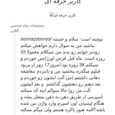
کاربر حرفه ای
مشخصات
پیام شخصی
آفلاين
oormazdooroor نوشته است:
سلام و خسته
نباشید.من یه سوال دارم خواهش میکنم
زودتر جوابم رو بدید.من سیکلام معمولا 32
روزه است ماه قبل قرص اورژانس خوردم و
سیکلم 38 روزه بود.امروز17 روز از پریود
قبلیم میگذره ببخشید من و نامزدم معاشقه
دهانی داشتیم.(من آلت ایشون رو خوردم و
بعد دهنم رو دهنشون گذاشتم و بعد ایشون
آلت من رو) حالا سوالم اینه که ممکنه
اسپرمی از طریق دهن به دهن منتقل بشه و
هنگام لیسیدن اون اسپرم وارد واژن من شده
باشه؟البته هنوز باکره هستم ولی میگم ممکنه