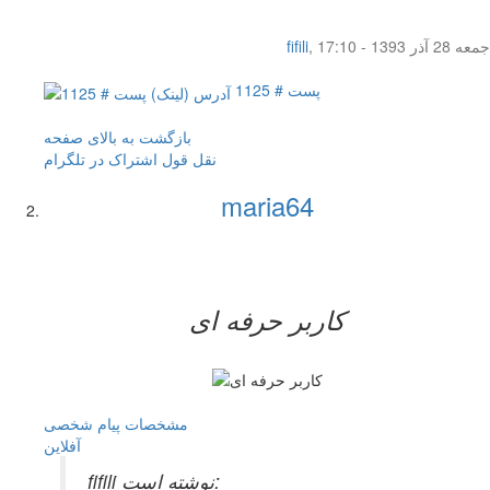
جمعه 28 آذر 1393 - 17:10
,
fifili
پست # 1125
بازگشت به بالای صفحه
نقل قول
اشتراک در تلگرام
maria64
کاربر حرفه ای
مشخصات
پیام شخصی
آفلاين
fifili نوشته است: