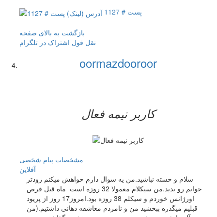
پست # 1127
بازگشت به بالای صفحه
نقل قول
اشتراک در تلگرام
oormazdooroor
کاربر نيمه فعال
مشخصات
پیام شخصی
آفلاين
سلام و خسته نباشید.من یه سوال دارم خواهش میکنم زودتر
جوابم رو بدید.من سیکلام معمولا 32 روزه است ماه قبل قرص
اورژانس خوردم و سیکلم 38 روزه بود.امروز17 روز از پریود
قبلیم میگذره ببخشید من و نامزدم معاشقه دهانی داشتیم.(من