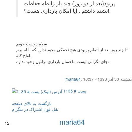
پریود(بعد از دو روز) چند بار رابطه حفاظت
نشده داشتم . آیا امکان بارداری هست؟!
سلام دوست خوبم
تا چند روز بعد از اتمام پریودی هیچ تخمکی وجود نداره که با اسپرم
لقاح کنه.
جای نگرانی نیست...احتمال بارداری براتون وجود نداره.
یکشنبه 30 آذر 1393 - 16:37
,
maria64
پست # 1135
بازگشت به بالای صفحه
نقل قول
اشتراک در تلگرام
maria64