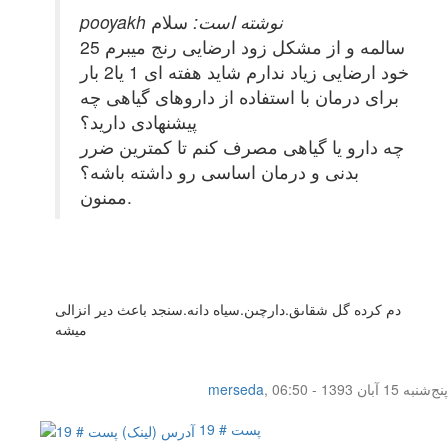
pooyakh نوشته است:
سلام
25 سالمه و از مشکل زود ارضایی رنج میبرم
خود ارضایی زیاد ندارم شاید هفته ای 1 یا2 بار
برای درمان با استفاده از داروهای گیاهی چه
پیشنهادی دارید؟
چه دارو یا گیاهی مصرف کنم تا کمترین ضرر
بدنی و درمان اساسی رو داشته باشه؟
ممنون.
دم کرده گل شقاىق.دارچىن.سياه دانه.سنجد باعث دير انزالى
ميشه
پنج‌شنبه 15 آبان 1393 - 06:50
,
merseda
پست # 19