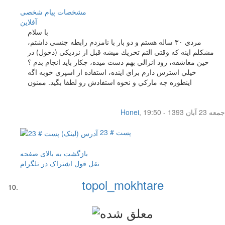
مشخصات
پیام شخصی
آفلاين
با سلام
مردي ٣٠ ساله هستم و دو بار با نامزدم رابطه جنسی داشتم،
مشكلم اينه كه وقتي التم تحريك ميشه قبل از نزديكي (دخول) در
حين معاشقه، زود انزالي بهم دست ميده، چكار بايد انجام بدم ؟
خيلي استرس دارم براي اينده، استفاده از اسپري خوبه اگه
اينطوره چه ماركي و نحوه استفادش رو لطفا بگيد. ممنون
جمعه 23 آبان 1393 - 19:50
,
Honei
پست # 23
بازگشت به بالای صفحه
نقل قول
اشتراک در تلگرام
topol_mokhtare