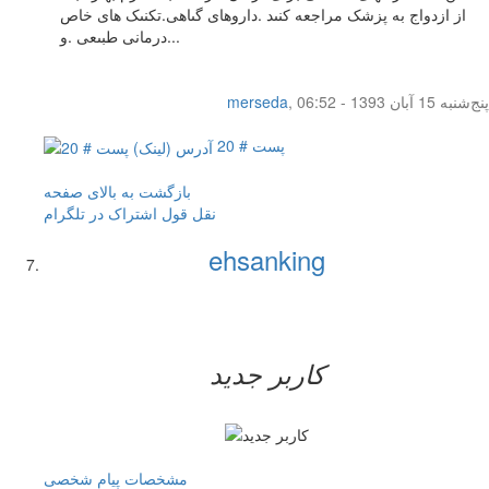
از ازدواج به پزشک مراجعه کنىد .داروهاى گىاهى.تکنىک هاى خاص
درمانى طبىعى .و...
پنج‌شنبه 15 آبان 1393 - 06:52
,
merseda
پست # 20
بازگشت به بالای صفحه
نقل قول
اشتراک در تلگرام
ehsanking
کاربر جدید
مشخصات
پیام شخصی