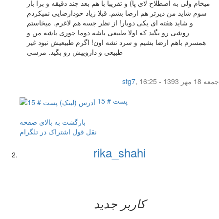
میخام ولی به اصطلاح لای پا) و تقریبا با هم بعد چند دقیقه و برا بار
سوم شاید من دیرتر هم ارضا بشم. قبلا زیاد خودارضایی نمیکردم
و شاید هفته ای یکی دوبار! از نظر جسه هم لاغرم. میخاستم
روشی رو بگید که اولا طبیعی باشه دوما جوری باشه من و
همسرم باهم ارضا بشیم و سرد نشه اون! اگرم طبیعیش نبود غیر
طبیعی و داروییش رو بگید. مرسی
جمعه 18 مهر 1393 - 16:25
,
stg7
پست # 15
بازگشت به بالای صفحه
نقل قول
اشتراک در تلگرام
rika_shahi
کاربر جدید