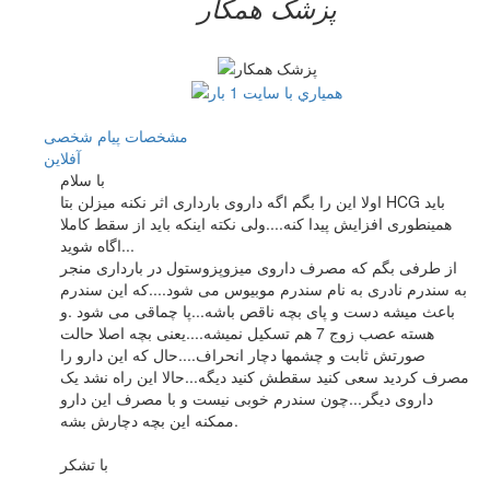
پزشک همکار
مشخصات
پیام شخصی
آفلاين
با سلام
اولا این را بگم اگه داروی بارداری اثر نکنه میزلن بتا HCG باید
همینطوری افزایش پیدا کنه....ولی نکته اینکه باید از سقط کاملا
اگاه شوید...
از طرفی بگم که مصرف داروی میزوپزوستول در بارداری منجر
به سندرم نادری به نام سندرم موبیوس می شود....که این سندرم
باعث میشه دست و پای بچه ناقص باشه...پا چماقی می شود .و
هسته عصب زوج 7 هم تسکیل نمیشه....یعنی بچه اصلا حالت
صورتش ثابت و چشمها دچار انحراف....حال که این دارو را
مصرف کردید سعی کنید سقطش کنید دیگه...حالا این راه نشد یک
داروی دیگر...چون سندرم خوبی نیست و با مصرف این دارو
ممکنه این بچه دچارش بشه.
با تشکر