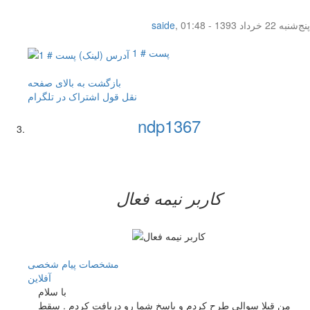
پنج‌شنبه 22 خرداد 1393 - 01:48
,
saide
پست # 1
بازگشت به بالای صفحه
نقل قول
اشتراک در تلگرام
ndp1367
کاربر نيمه فعال
مشخصات
پیام شخصی
آفلاين
با سلام
من قبلا سوالی طرح کردم و پاسخ شما رو دریافت کردم . سقط