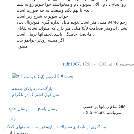
رو انجام دادم . الان سونو دادم و میخواستم جوا سونو رو به شما
بدم تا بهم بگید وضعیت به چه صورت است .
جواب سونو به شرح زیر است :
رحم 46*94 میلی متر است .توده قابل اندازه گیری میوتریال دیده
نشد . آندومتر ضخامت 8/9 میلی متر دارد که میتواند نشانه بقایای
ماحصل حاملگی باشد .تخمدانها نرمال است .
اگر میشه زودتر جوابمو بدید
ممنون
سه‌شنبه 10 تیر 1393 - 17:01
,
ndp1367
پست # 2
بازگشت به بالای صفحه
نقل قول
اشتراک در تلگرام
تمام زمانها بر حسب GMT
ارسال پاسخ
ارسال جديد
+ 3.5 Hours می‌باشند
چاپ
پیشگیری از بارداری
»
سوالات زنان
»
فهرست انجمنهای گفتگو
صفحه 1 از