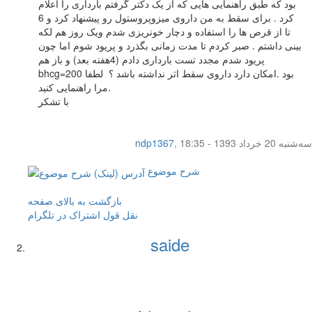
بود که طبق راهنمایی هایی که از یک دکتر گرفتم بارداری را اعلام
کرد . برای سقط به من داروی میزوپروستول رو پیشنهاد کرد و 6
تا از قرص ها را استفاده و دچار خونریزی شدم ویک روز هم لکه
بینی داشتم . صبر کردم تا مدت زمانی بگذرد و پریود شوم اما چون
پریود شدم مجدد تست بارداری دادم (4هفته بعد) و باز هم
bhcg=200 بود .امکان دارد داروی سقط اثر نداشته باشد ؟ لطفا
مرا راهنمایی کنید.
با تشکر
سه‌شنبه 20 خرداد 1393 - 18:35
,
ndp1367
شرح موضوع
بازگشت به بالای صفحه
نقل قول
اشتراک در تلگرام
saide