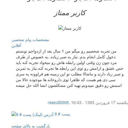
کاربر ممتاز
مشخصات
پیام شخصی
آفلاين
من تجربه شخصیم رو میگم من 1 سال بعد از ازدواجم تونستم
دخول کامل انجام بدم. نیاز به صبر زیاده .به خصوص از طرف
مرد.چون زن وقتی اولین رابطه هاش رو میخواد تجربه کنه باید
حس عشق و ارامش رو توی این رابطه ها تجربه کنه.نیاز به تمرین
و صبر زیاد دارند.و ماشالا مطلب تو این زمینه هم فراوونه یه سری
سی دی هم هست که ظاهرا توی داروخانه ها موجوده حالا من
اسمش رو دقیق نمیدونم.تهیه کنن مشکلشون انشا الله حل میشه
یکشنبه 17 فروردین 1393 - 16:43
,
rasoull2005
پست # 9
بازگشت به بالای صفحه