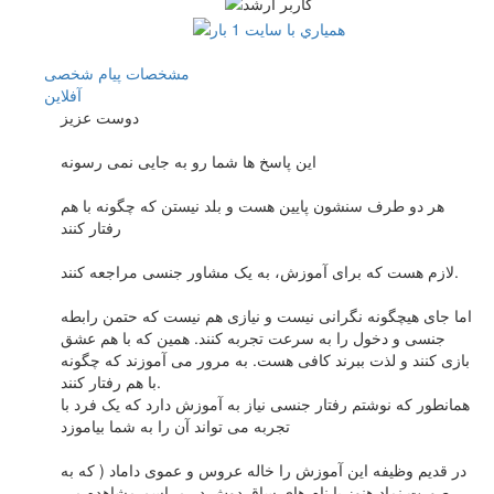
مشخصات
پیام شخصی
آفلاين
دوست عزيز
اين پاسخ ها شما رو به جايی نمی رسونه
هر دو طرف سنشون پايين هست و بلد نيستن که چگونه با هم
رفتار کنند
لازم هست که برای آموزش، به يک مشاور جنسی مراجعه کنند.
اما جای هيچگونه نگرانی نيست و نيازی هم نيست که حتمن رابطه
جنسی و دخول را به سرعت تجربه کنند. همين که با هم عشق
بازی کنند و لذت ببرند کافی هست. به مرور می آموزند که چگونه
با هم رفتار کنند.
همانطور که نوشتم رفتار جنسی نياز به آموزش دارد که يک فرد با
تجربه می تواند آن را به شما بياموزد
در قديم وظيفه اين آموزش را خاله عروس و عموی داماد ( که به
صورت نماد هنوز با نام های ساق دوش در مراسم مشاهده می