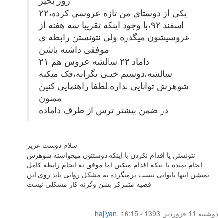
روز بخیر
یکی از دوستای من تازه عروسی کرده،۲۲
اسفند ۹۲،با وجود اینکه تقریبا سه هفته از
عروسیشون میگذره ولی نتونستن رابطه ی
موفقی داشته باشن
داماد ۲۳ سالشه،عروس هم ۲۱
سالشه،دوستم خیلی نگرانه،فک میکنه
شوهرش توانایی نداره.لطفا راهنمایی کنین
ممنون
در ضمن بیشتر ترس از طرف داماده
سلام دوست عزیز
نتونستن یا اقدام نکردن یا اینکه دوستتون میخواسته شوهرش
انجام نمیده یا اینکه اقدام میکنن اما موفق به انجام رابطه کامل
نمیشن اینها ناتوانی نیست برمیگرده به مشکل روانی باید روی این
قضیه متمرکز بشن وگرنه کار مشکلی نیست
دوشنبه 11 فروردین 1393 - 16:15
,
hajiyan