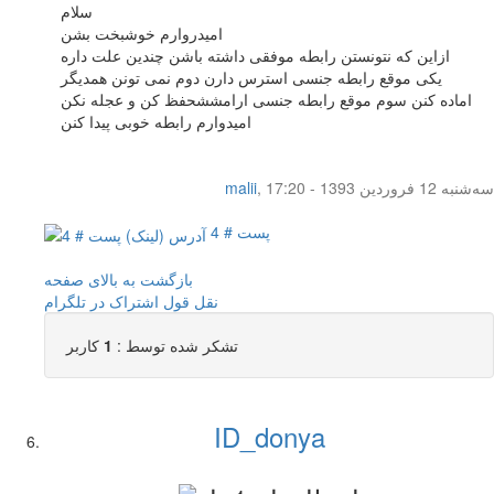
سلام
امیدروارم خوشبخت بشن
ازاین که نتونستن رابطه موفقی داشته باشن چندین علت داره
یکی موقع رابطه جنسی استرس دارن دوم نمی تونن همدیگر
اماده کنن سوم موقع رابطه جنسی ارامششحفظ کن و عجله نکن
امیدوارم رابطه خوبی پیدا کنن
سه‌شنبه 12 فروردین 1393 - 17:20
,
malii
پست # 4
بازگشت به بالای صفحه
نقل قول
اشتراک در تلگرام
تشکر شده توسط :
1
کاربر
ID_donya