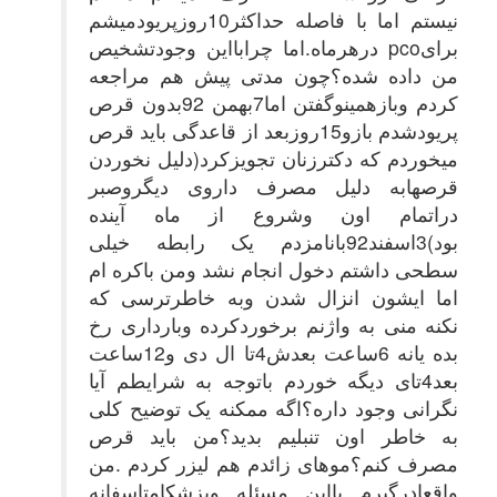
نیستم اما با فاصله حداکثر10روزپریودمیشم
درهرماه.اما چرابااین وجودتشخیص pcoبرای
من داده شده؟چون مدتی پیش هم مراجعه
کردم وبازهمینوگفتن اما7بهمن 92بدون قرص
پریودشدم بازو15روزبعد از قاعدگی باید قرص
میخوردم که دکترزنان تجویزکرد(دلیل نخوردن
قرصهابه دلیل مصرف داروی دیگروصبر
دراتمام اون وشروع از ماه آینده
بود)3اسفند92بانامزدم یک رابطه خیلی
سطحی داشتم دخول انجام نشد ومن باکره ام
اما ایشون انزال شدن وبه خاطرترسی که
نکنه منی به واژنم برخوردکرده وبارداری رخ
بده یانه 6ساعت بعدش4تا ال دی و12ساعت
بعد4تای دیگه خوردم باتوجه به شرایطم آیا
نگرانی وجود داره؟اگه ممکنه یک توضیح کلی
به خاطر اون تنبلیم بدید؟من باید قرص
مصرف کنم؟موهای زائدم هم لیزر کردم .من
واقعادرگیرم بااین مسئله وپزشکامتاسفانه