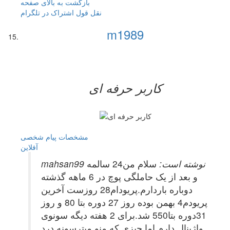
بازگشت به بالای صفحه
نقل قول
اشتراک در تلگرام
m1989
کاربر حرفه ای
مشخصات
پیام شخصی
آفلاين
mahsan99 نوشته است:
سلام من24 سالمه
و بعد از یک حاملگی پوچ در 6 ماهه گذشته
دوباره باردارم.پریودام28 روزست آخرین
پریودم4 بهمن بوده روز 27 دوره بتا 80 و روز
31دوره بتا550 شد.برای 2 هفته دیگه سونوی
واژینال دارم اما چیزی که منو میترسونه درد