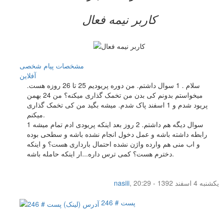
کاربر نيمه فعال
مشخصات
پیام شخصی
آفلاين
سلام . 1 سوال داشتم. من دوره پریودیم 25 تا 26 روزه هست.
میخواستم بدونم کی بدن من تخمک گذاری میکنه؟ من 24 بهمن
پریود شدم و 1 اسفند پاک شدم. میشه بگید من کی تخمک گذاری
میکنم.
1 سوال دیگه هم داشتم. 2 روز بعد اینکه پریودی ادم تمام میشه
رابطه داشته باشه و عمل دخول انجام نشده باشه و سطحی بوده
و اب منی هم وارده واژن نشده احتمال بارداری هست؟ و اینکه
دخترم هست؟ کمی ترس داره...ار اینکه حامله باشه.
یکشنبه 4 اسفند 1392 - 20:29
,
nasiii
پست # 246