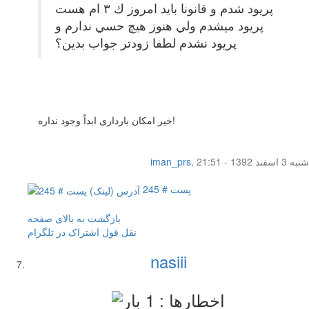
پريود شدم و قانونا بايد امروز ك ٣ ام هست
پريود ميشدم ولي هنوز هيچ حسي ندارم و
پريود نشدم لطفا زودتر جواب بدين؟
خیر امکان بارداری ابداً وجود نداره!
شنبه 3 اسفند 1392 - 21:51
,
iman_prs
پست # 245
بازگشت به بالای صفحه
نقل قول
اشتراک در تلگرام
nasiii