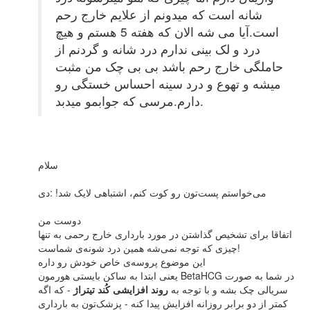
شانه است که میدونم از علایم خارج رحم
است.آیا می شه الان که هفته 5 هستم و هیچ
درد و لک بینی ندارم درد شانه و گردنم از
حاملگی خارج رحم باشد بی بی چک من مثبت
میشه و تهوع و درد سینه احساس خستگی رو
دارم.مرسی که جوابمو میدبد.
سلام
می‌خواستم پست‌تون رو کوت کنم، اشتباهی لایک شد! :دی
دوست من
اتفاقا برای تشخیص گذاشتن در مورد بارداری خارج رحمی به تنها
چیزی که توجه نمی‌شه همین درد شونه‌ی شماست!
این موضوع پروسه‌ی خاص خودش رو داره
یعنی ابتدا به ساکن بایستی هورمون BetaHCG در شما به صورت
سریالی چک بشه و با توجه به
روند افزایشی کُند تیتراژ
- که اگه
کمتر از دو برابر روزانه افزایش پیدا کنه - پزشک‌تون به بارداری