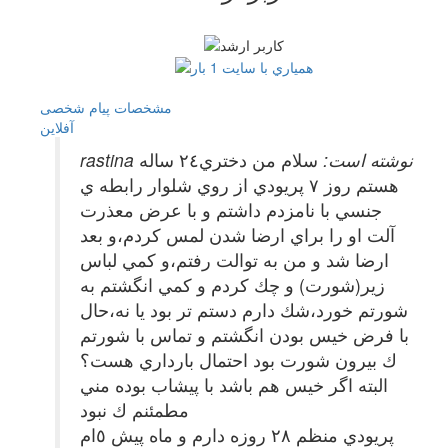
مشخصات
پیام شخصی
آفلاين
rastina نوشته است:
سلام من دختري٢٤ ساله
هستم روز ٧ پريودي از روي شلوار رابطه ي
جنسي با نامزدم داشتم و با عرض معذرت
آلت او را براي ارضا شدن لمس كردم،و بعد
ارضا شد و من به توالت رفتم،و كمي لباس
زير(شورت) و چك كردم و كمي انگشتم به
شورتم خورد،شك دارم دستم تر بود يا نه،حال
با فرض خيس بودن انگشتم و تماس با شورتم
ك بيرون شورت بود احتمال بارداري هست؟
البته اگر خيس هم باشد با پيشاب بوده مني
مطمئنم ك نبود
پريودي منظم ٢٨ روزه دارم و ماه پيش ٥ام