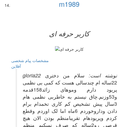
m1989
کاربر حرفه ای
مشخصات
پیام شخصی
آفلاين
gloria22 نوشته است:
سلام من دختری
22ساله ام چندسالی هست که کمی بی نظمی
پریود دارم وموهای زائد158قدمه
و53وزنم.چاق نیستم به خاطربی نظمی هام
3سال پیش تشخیص کم کاری تخمدام برام
دادن وداروخوردم 6ماه اما لک اوردم وقطع
کردم وپریودهام تقریبامنظم بودن الان هیچ
قرصی رو2ساله که صرف نمیکنم منظم