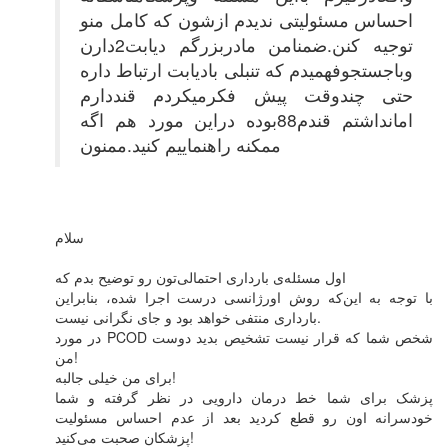
احساس مسئولیتی ندیدم ازشون که کامل منو
توجیه کنن.ضمنامن مادربزرگم دیابت2دارن
وباجستجوفهمیدم که تنبلی بادیابت ارتباط داره
حتی چندوقت پیش فکرمیکردم قنددارم
امانداشتم قندم88بوده دراین مورد هم اگه
ممکنه راهنماییم کنید.ممنون
سلام
اول مسئله‌ی بارداری‌ احتمالی‌تون رو توضیح بدم که
با توجه به این‌که روش اورژانسی درست اجرا شده، بنابراین
بارداری منتفی خواهد بود و جای نگرانی نیست.
در مورد PCOD شخص شما که قرار نیست تشخیص بدید دوست
من!
برای من خیلی جالبه!
پزشک برای شما خط درمان دارویی در نظر گرفته و شما
خودسرانه اون رو قطع کردید بعد از عدم احساس مسئولیت
پزشکان صحبت می‌کنید!