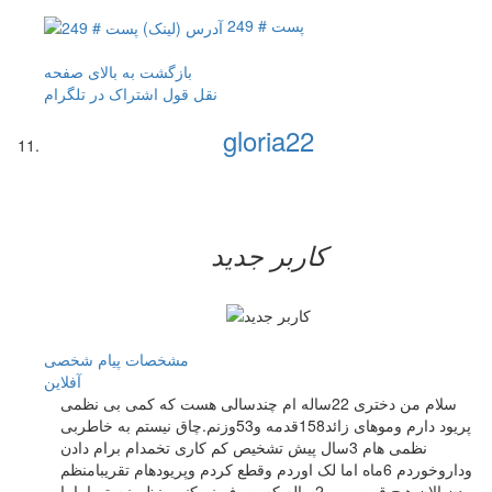
پست # 249
بازگشت به بالای صفحه
نقل قول
اشتراک در تلگرام
gloria22
کاربر جدید
مشخصات
پیام شخصی
آفلاين
سلام من دختری 22ساله ام چندسالی هست که کمی بی نظمی
پریود دارم وموهای زائد158قدمه و53وزنم.چاق نیستم به خاطربی
نظمی هام 3سال پیش تشخیص کم کاری تخمدام برام دادن
وداروخوردم 6ماه اما لک اوردم وقطع کردم وپریودهام تقریبامنظم
بودن الان هیچ قرصی رو2ساله که صرف نمیکنم منظم نیستم اما با