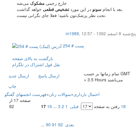
خارج رحمی
مشکوک
می‌شه
خواهد گذاشت.
بعد با انجام
سونو
در این مورد
تشخیص قطعی
تحت نظر پزشک‌تون باشید؛ فعلا جای نگرانی نیست.
پنج‌شنبه 8 اسفند 1392 - 12:57
,
m1989
پست # 254
بازگشت به بالای صفحه
نقل قول
اشتراک در تلگرام
تمام زمانها بر حسب GMT
ارسال پاسخ
ارسال جديد
+ 3.5 Hours می‌باشند
چاپ
احتمال بارداری
»
سوالات زنان
»
فهرست انجمنهای گفتگو
صفحه 17 از
18
رفتن به صفحه
:
قبلی
1
2
3
...
16
17
92
بعدی
92
91
90
...