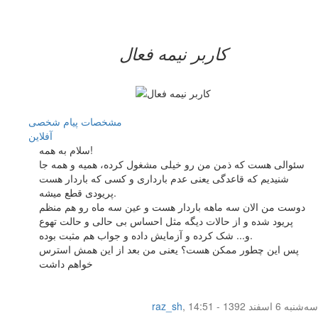
کاربر نيمه فعال
مشخصات
پیام شخصی
آفلاين
سلام به همه!
سئوالی هست که ذمن من رو خیلی مشغول کرده، همیه و همه جا
شنیدیم که قاعدگی یعنی عدم بارداری و کسی که باردار هست
پریودی قطع میشه.
دوست من الان سه ماهه باردار هست و عین سه ماه رو هم منظم
پریود شده و از حالات دیگه مثل احساس بی حالی و حالت تهوع
و... شک کرده و آزمایش داده و جواب هم مثبت بوده.
پس این چطور ممکن هست؟ یعنی من بعد از این همش استرس
خواهم داشت
سه‌شنبه 6 اسفند 1392 - 14:51
,
raz_sh