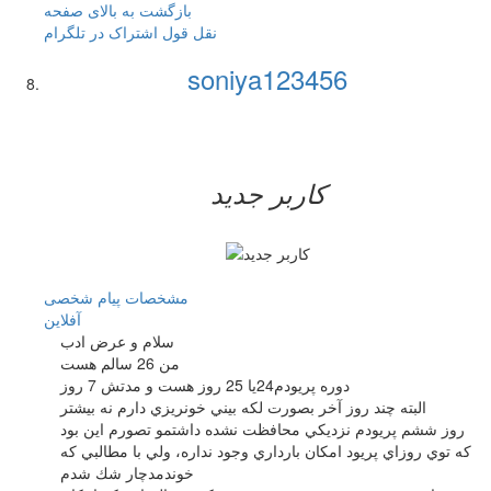
بازگشت به بالای صفحه
نقل قول
اشتراک در تلگرام
soniya123456
کاربر جدید
مشخصات
پیام شخصی
آفلاين
سلام و عرض ادب
من 26 سالم هست
دوره پريودم24يا 25 روز هست و مدتش 7 روز
البته چند روز آخر بصورت لكه بيني خونريزي دارم نه بيشتر
روز ششم پريودم نزديكي محافظت نشده داشتمو تصورم اين بود
كه توي روزاي پريود امكان بارداري وجود نداره، ولي با مطالبي كه
خوندمدچار شك شدم