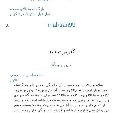
بازگشت به بالای صفحه
نقل قول
اشتراک در تلگرام
mahsan99
کاربر جدید
مشخصات
پیام شخصی
آفلاين
سلام من24 سالمه و بعد از یک حاملگی پوچ در 6 ماهه گذشته
دوباره باردارم.پریودام28 روزست آخرین پریودم4 بهمن بوده روز
27 دوره بتا 80 و روز 31دوره بتا550 شد.برای 2 هفته دیگه سونوی
واژینال دارم اما چیزی که منو میترسونه درد شانه است که میدونم
از علایم خارج رحم است.آیا می شه الان که هفته 5 هستم و هیچ
درد و لک بینی ندارم درد شانه و گردنم از حاملگی خارج رحم باشد