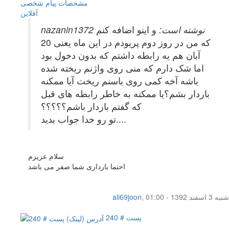
مشخصات
پیام شخصی
آفلاين
nazanin1372 نوشته است:
و اینو اضافه کنم
که من در روز دوم پریودم در این ماه یعنی 20
آبان هم یه رابطه داشتم که بدون دخول بود
اما شک دارم که منی روی واژنم ریخته شده
باشه آخه کمی روی باسنم ریخت آیا ممکنه
باردار بشم؟یا ممکنه به خاطر رابطه های قبل
که گفتم باردار باشم؟؟؟؟؟
تو رو خدا جواب بدید....
سلام عزیزم
احتما بارداری شما صفر می باشد
شنبه 3 اسفند 1392 - 01:00
,
ali69joon
پست # 240