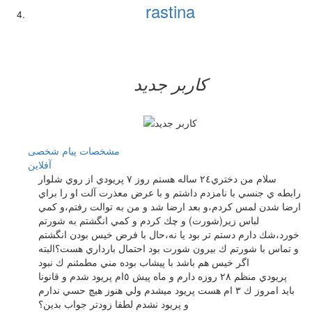
rastina
کاربر جدید
مشخصات
پیام شخصی
آفلاين
سلام من دختري٢٤ ساله هستم روز ٧ پريودي از روي شلوار
رابطه ي جنسي با نامزدم داشتم و با عرض معذرت آلت او را براي
ارضا شدن لمس كردم،و بعد ارضا شد و من به توالت رفتم،و كمي
لباس زير(شورت) و چك كردم و كمي انگشتم به شورتم
خورد،شك دارم دستم تر بود يا نه،حال با فرض خيس بودن انگشتم
و تماس با شورتم ك بيرون شورت بود احتمال بارداري هست؟البته
اگر خيس هم باشد با پيشاب بوده مني مطمئنم ك نبود
پريودي منظم ٢٨ روزه دارم و ماه پيش ٥ام پريود شدم و قانونا
بايد امروز ك ٣ ام هست پريود ميشدم ولي هنوز هيچ حسي ندارم
و پريود نشدم لطفا زودتر جواب بدين؟