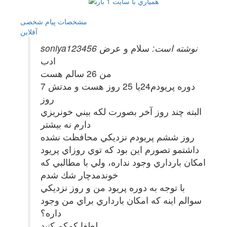
مشخصات
پیام شخصی
آفلاين
soniya123456 نوشته است:
سلام و عرض
ادب
من 26 سالم هست
دوره پريودم24يا 25 روز هست و مدتش 7
روز
البته چند روز آخر بصورت لكه بيني خونريزي
دارم نه بيشتر
روز ششم پريودم نزديكي محافظت نشده
داشتمو تصورم اين بود كه توي روزاي پريود
امكان بارداري وجود نداره، ولي با مطالبي كه
خوندمدچار شك شدم
با توجه به دوره پريود من و روز نزديكي
سوالم اينه كه امكان بارداري براي من وجود
داره؟
لطفا كمكم كنيد