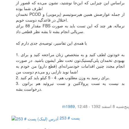
براساس این چیزایی که این‌جا نوشتید، نشون می‌ده که قصور از
طرف شما بوده!
تخمدان PCOD از جمله عوارضش همین هیرسوتیسم (پرمویی) و
اختلال در قاعدگیه دوست خوبم.
مقدار 88 برای FBS نرماله. هر چند که این تست باید به صورت
سریالی انجام بشه تا بشه نظر قطعی داد.
با همه‌ی این تفاسیر، توصیه‌ی جدی دارم که
1. به خودتون لطف کنید و به متخصص زنان مراجعه کنید و برای
بهبودی تخمدان پلی‌کیستیک‌تون تحت نظر ایشون باشید. در صورت
انجام مجدد چنین اقدامات خودسرانه‌ای (قطع دارو) من خودم به
شما نوید نازایی رو می‌دم دوست من!
2. برای رسید به وزن مطلوب هم، 4 - 5 کیلو باید کم کنید.
3. بد نیست یه تست پرولاکتین و تست تیروئید هم براتون
درخواست بشه.
پنج‌شنبه 8 اسفند 1392 - 12:48
,
m1989
پست # 253