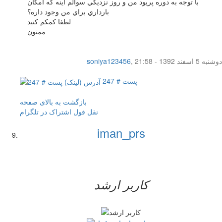
با توجه به دوره پريود من و روز نزديكي سوالم اينه كه امكان
بارداري براي من وجود داره؟
لطفا كمكم كنيد
ممنون
دوشنبه 5 اسفند 1392 - 21:58
,
soniya123456
پست # 247
بازگشت به بالای صفحه
نقل قول
اشتراک در تلگرام
iman_prs
کاربر ارشد