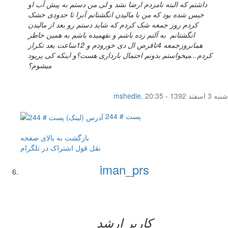
داشتم که البته نامزدم ارضا نشد و لی من دستم به پیش آب او
خیس شده بود که من با مالیدن انگشتانم آنرا تا حدودی خشک
کردم روز جمعه شک کردم که شاید دستم رو بعد از مالیدن
انگشتانم به آلتم زده باشم و نفهمیده باشم به همین خاطر
همانروزجمعه 4تاقرص ال دی خورودم و 12ساعت بعد تکرار
کردم...میخواستم بدونم احتمال بارداری هست؟و اینکه کی پریود
میشوم؟
شنبه 3 اسفند 1392 - 20:35
,
mshedie
پست # 244
بازگشت به بالای صفحه
نقل قول
اشتراک در تلگرام
iman_prs
کاربر ارشد