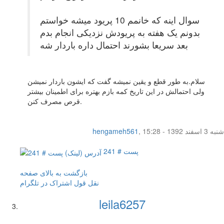
سوال اینه که خانمم 10 پریود میشه خواستم
بدونم یک هفته به پریودش نزدیکی انجام بدم
بعد سریعا بشورند احتمال داره باردار شه
سلام.به طور قطع و یقین نمیشه گفت که ایشون باردار نمیشن
ولی احتمالش در این تاریخ کمه بازم بهتره برای اطمینان بیشتر
قرص مصرف کنن.
شنبه 3 اسفند 1392 - 15:28
,
hengameh561
پست # 241
بازگشت به بالای صفحه
نقل قول
اشتراک در تلگرام
leila6257