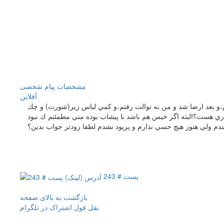
مشخصات
پیام شخصی
آفلاين
شدن لمس كردم،و بعد ارضا شد و من به توالت رفتم،و كمي لباس زير(شورت) و چك
ري هست؟البته اگر خيس هم باشد با پيشاب بوده مني مطمئنم ك نبود
پست # 243
بازگشت به بالای صفحه
نقل قول
اشتراک در تلگرام