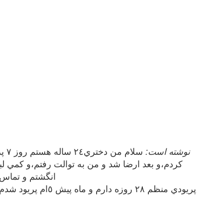
rastina نوشته است:
سلا
كردم،و بعد ارضا شد و من به توالت رفتم،و كمي 
انگشتم و تماس 
پريودي منظم ٢٨ روزه دارم و ماه پيش ٥ام پريود شدم و قانونا بايد امروز ك ٣ ام هست پريود ميشدم ولي هنوز هيچ حسي ندارم و پريود نشدم لطفا زودتر جواب بدين؟