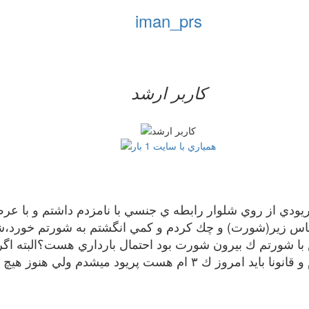
iman_prs
کاربر ارشد
م من دختري٢٤ ساله هستم روز ٧ پريودي از روي شلوار رابطه ي جنسي با نامزدم
لباس زير(شورت) و چك كردم و كمي انگشتم به شورتم خورد،شك
با شورتم ك بيرون شورت بود احتمال بارداري هست؟البته اگر