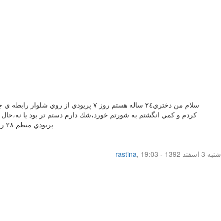
سلام من دختري٢٤ ساله هستم روز ٧ پري
كردم و كمي انگشتم به شورتم خورد،شك دارم دستم تر بود يا نه،حال 
پريودي منظم ٢٨ روزه دارم و ماه پيش ٥ام پريود شدم و قانونا بايد امروز ك ٣ ام هست پريود ميشدم ولي هنوز هيچ حسي ندارم و پريود نشدم لطفا زودتر جواب بدين؟
شنبه 3 اسفند 1392 - 19:03
,
rastina