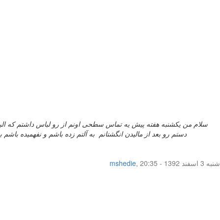
سلام من یکشنبه هفته پیش یه تماس سطحی اونم از رو لباس داشتم که الب
دستم رو بعد از مالیدن انگشتانم به آلتم زده باشم و نفهمیده باشم به همین خاطر همانروزجمعه 4تاقرص ال دی خورودم و 12ساعت بعد تکرار کردم...
شنبه 3 اسفند 1392 - 20:35
,
mshedie