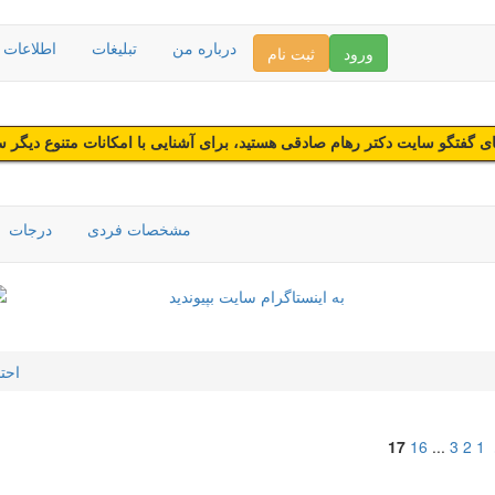
درباره من
تبلیغات
اطلاعات د
ورود
ثبت نام
 گفتگو سایت دکتر رهام صادقی هستید، برای آشنایی با امکانات متنوع دیگر 
مشخصات فردی
درجات
احت
17
16
...
3
2
1