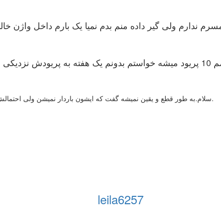
مسرم ندارم ولی گیر داده منم بدم نمیا یک بارم داخل واژن خا
 داره باردار شه
سلام.به طور قطع و یقین نمیشه گفت که ایشون باردار نمیشن ولی احتمالش در این تاریخ کمه بازم بهتره برای اطمینان بیشتر قرص مصرف کنن.
leila6257