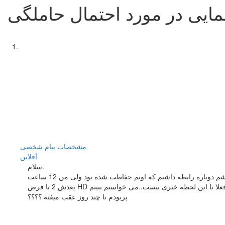
مایی در مورد احتمال حاملگی
مشخصات
پیام شخصی
آفلاين
سلام.
من تقریبا پریودای منظمی دارم.مدت پرودم 7 روزه است .در تاریخ 28 دی پریود شدم و 2 روز بعد از تموم شدنش رابطه حفاظت شده داشتم..2 هفته بعدشم دوباره رابطه داشتم که اونم حفاظت شده بود ولی من 12 ساعت
بعدش 2 تا قرص HD خوردم که حالمو خیلی بد کرد 14 ساعت بعد به جای اچ دی 2 تا لونورژسترول خوردم .این در حالیه که من امروز یعنی 26 بهمن باید پریود میشدم ولی فعلا تا این لحظه خبری نیست..می خواستم ببینم
پریودم تا چند روز عقب میفته ؟؟؟؟