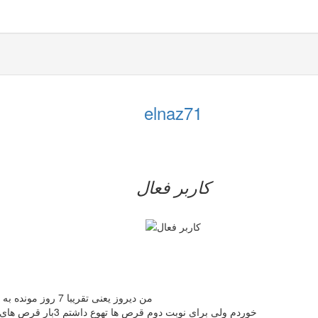
elnaz71
کاربر فعال
من دیروز یعنی تقریبا 7 روز مونده به پریود بعدی (پریود تقربا نا منظم )رابطه داشتم و منی داخل ریخته شد
4ساعت بعد 2تا hd خوردم ولی برای نوبت دوم قرص ها تهوع داشتم 3بار قرص های نوبت دوم رو تکرار کردم ولی باز هم تهوع داشتم