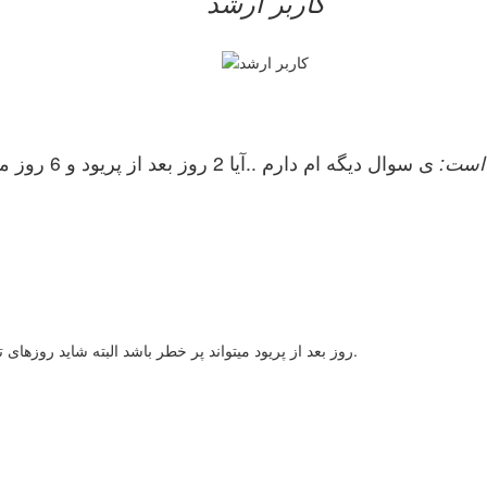
کاربر ارشد
وشته است:
ی سوال دیگه ام دارم ..آیا 2 روز بعد از پریود و 6 روز مونده به پریود روزای پرخطر هستن؟؟؟
2روز بعد از پریود میتواند پر خطر باشد البته شاید روزهای تخمکگذاری نباشد ولی 6 روز مونده به پریود منظم دوره امن میباشد.