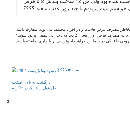
رابطه داشتم که اونم حفاظت شده بود ولی من 12 ساعت بعدش 2 تا قرص HD خوردم که حالمو خیلی بد کرد 14 ساعت بعد به جای اچ دی 2 تا لونورژسترول خوردم .این
بخاطر مصرف قرص هاست و در افراد مختلف می تونه متفاوت باشه
قدام به مصرف قرص اورژانسی کردید که دچار بی نظمی پریود شوید؟
بزودی قاعدگی در شما رخ خواهد داد وترسی از بارداری نداشته باشید
پست # 226
بازگشت به بالای صفحه
نقل قول
اشتراک در تلگرام