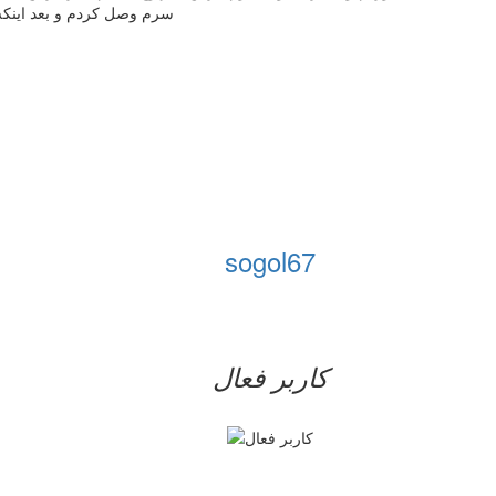
سرم وصل کردم و بعد اینکه تهوع قطع شد یعنی 24 س
sogol67
کاربر فعال