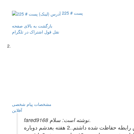
پست # 225
بازگشت به بالای صفحه
نقل قول
اشتراک در تلگرام
مشخصات
پیام شخصی
آفلاين
سلام.
fared9168 نوشته است:
من تقریبا پریودای منظمی دارم.مدت پرودم 7 روزه است .در تاریخ 28 دی پریود شدم و 2 روز بعد از تموم شدنش رابطه حفاظت شده داشتم..2 هفته بعدشم دوباره