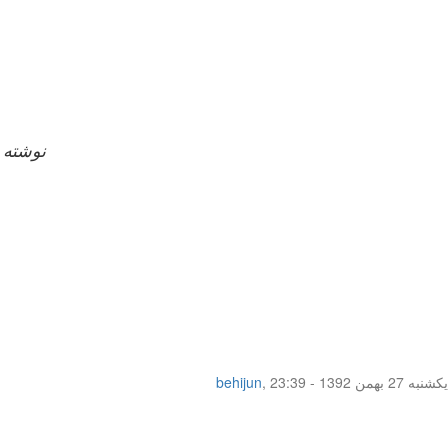
fared9168 ن
یکشنبه 27 بهمن 1392 - 23:39
,
behijun