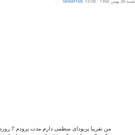
شنبه 26 بهمن 1392 - 12:08
,
fared9168