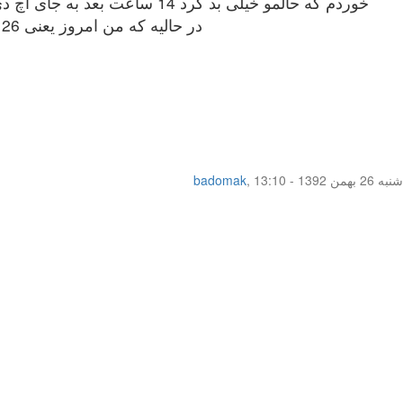
در حالیه که من امروز یعنی 26 بهمن باید پریود میشدم ولی فعلا تا این لحظه خبری نیست..می خواستم ببینم پریودم تا چند روز عقب میفته ؟؟؟؟
شنبه 26 بهمن 1392 - 13:10
,
badomak