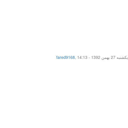
یکشنبه 27 بهمن 1392 - 14:13
,
fared9168