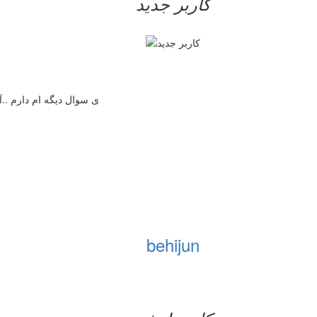
کاربر جدید
ی سوال دیگه ام دارم ..آیا 2 روز بعد از پریود و 6 روز مونده به پریود روزای پرخطر 
behijun