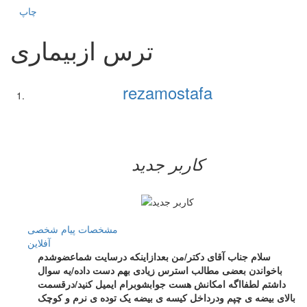
چاپ
ترس ازبیماری
rezamostafa
کاربر جدید
مشخصات
پیام شخصی
آفلاين
سلام جناب آقای دکتر/من بعدازاینکه درسایت شماعضوشدم
باخواندن بعضی مطالب استرس زیادی بهم دست داده/یه سوال
داشتم لطفااگه امکانش هست جوابشوبرام ایمیل کنید/درقسمت
بالای بیضه ی چپم ودرداخل کیسه ی بیضه یک توده ی نرم و کوچک