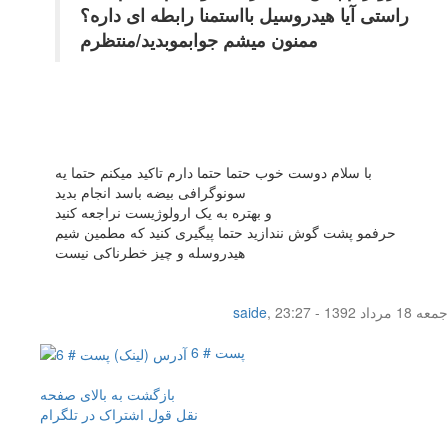
راستی آیا هیدروسیل بااستمنا رابطه ای داره؟
ممنون میشم جوابموبدید/منتظرم
با سلام دوست خوب حتما حتما دارم تاکید میکنم حتما یه
سونوگرافی بیضه باسد انجام بدید
و بهتره به یک ارولوژیست نراجعه کنید
حرفمو پشت گوش نندازید حتما پیگیری کنید که مطمین شیم
هیدروسله و چیز خطرناکی نیست
جمعه 18 مرداد 1392 - 23:27
,
saide
پست # 6
بازگشت به بالای صفحه
نقل قول
اشتراک در تلگرام