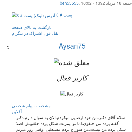
جمعه 18 مرداد 1392 - 10:02
,
beh55555
پست # 3
بازگشت به بالای صفحه
نقل قول
اشتراک در تلگرام
Aysan75
کاربر فعال
مشخصات
پیام شخصی
آفلاين
سلام آقای دکتر.من خود ارصایی میکردم.الان یه سوال دارم.دکتر
گفته پرده من حلقوی.اما تو اینترنت شکل پرده حلقویش اصلا
شکل پرده من نیست.من سوراخ پردم مستطیل .وقتی زور میزنم