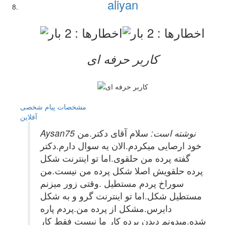
aliyan
کاربر حرفه ای
مشخصات
پیام شخصی
آفلاين
Aysan75 نوشته است:
سلام آقای دکتر.من
خود ارصایی میکردم.الان یه سوال دارم.دکتر
گفته پرده من حلقوی.اما تو اینترنت شکل
پرده حلقویش اصلا شکل پرده من نیست.من
سوراخ پردم مستطیل .وقتی زور میزنم
مستطیل شکل.اما تو اینترنت گرو و به شکل
دایرس.مشکل از پرده من.پردم پاره
شده.میدونم دیدن پرده کار ما نیست فقط کار