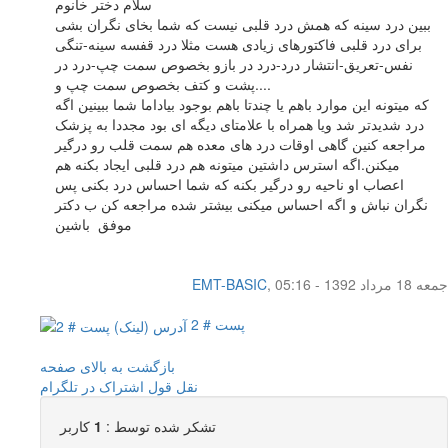
سلام دختر خانوم
ببین درد سینه که همش درد قلبی نیست که شما بخای نگران بشی
برای درد قلبی فاکتورهای زیادی هست مثلا درد قفسه سینه-تنگی
نفس-تعریق-انتشار درد-درد در بازو بخصوص سمت چپ-درد در
پشت و کتف بخصوص سمت چپ و....
که میتونه این موارد باهم یا چندتا باهم بوجود بیاداما شما ببینین اگه
درد شدیدتر شد ویا همراه با علامتای دیگه ای بود مجددا به پزشک
مراجعه کنین گاهی اوقات درد های معده هم سمت قلب رو درگیر
میکنن.اگه استرس داشتین میتونه هم درد قلبی ایجاد بکنه هم
اعصاب او ناحیه رو درگیر بکنه که شما احساس درد بکنی پس
نگران نباش و اگه احساس میکنی بیشتر شده مراجعه کن ب دکتر
موفق باشین
جمعه 18 مرداد 1392 - 05:16
,
EMT-BASIC
پست # 2
بازگشت به بالای صفحه
نقل قول
اشتراک در تلگرام
تشکر شده توسط :
1
کاربر