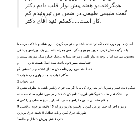
همگرفته.دو هفته پیش نوار قلب دادم دکتر
گفت طبیعی طبیعی.در ضمن من تیروئیدم کم
کار است.....کمکم کنید آقای دکتر.
آیسان خانوم خوب دقت اگه درد شدید باشد و به نواحی گردن ، بازو، شانه و یا فکت برسه یا
با سرگیجه غش کردن تعریق وتهوع و تنگی نفس همراه باشد این یک اورژانس پزشکی
محسوب می شه اما با توجه به نوار قلبی و مراجه شما به پزشک خدارو شکر موردی نیست و
حساسیت بیموردتون باعث شده اصلا اهمیت ندین و
فقط جند مورد رو رعایت کن بعد از 1هفته بهم نتیجشو بگو
1 هنگام خواب بسمت پهلوی چپ نخواب
2 دمر نخواب
3 هنگام دیدن فیلم و سریال لم نده روی کاناپه یا اگر می خوای رلکس باشی به یطرف نشین
و بالشتک نذار بغلت تکیهگاهتو طوری تنظیم کن که فشار بی مورد نیاری به قفسه سینه
4 هنگام نشستن ستون فقراتتونو صاف نگه دارید سیخ نه صاف و رلکس
5 و مورد اخر که حتما ورزش کنین یا وقتشو ندارین روزانه 15 دقیقه در خونه برقصین
طوریکه عرق کنین و باید حداقل 5 دقیقه عرق بریزین
*قلب عاشق ورزش متعادل و سالمه