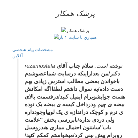
پزشک همکار
مشخصات
پیام شخصی
آفلاين
rezamostafa نوشته است:
سلام جناب آقای
دکتر/من بعدازاینکه درسایت شماعضوشدم
باخواندن بعضی مطالب استرس زیادی بهم
دست داده/یه سوال داشتم لطفااگه امکانش
هست جوابشوبرام ایمیل کنید/درقسمت بالای
بیضه ی چپم ودرداخل کیسه ی بیضه یک توده
ی نرم و کوچک دراندازه ی یک لوبیاوجودداره
ولی دردی نداره/بابررسی بخش "علامت
یاب"سایتتون احتمال بیماری هیدروسیل
روبرام پیش بینی کرد/میخواستم کمکم کنید/