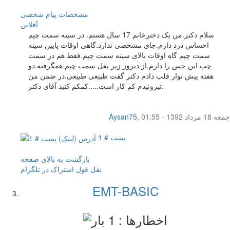
مشخصات
پیام شخصی
آفلاين
سلام دکتر.من یک دخترخانم 17 سال هستم. در سینه سمت چپم
احساس درد دارم.جای مشخصی ندارد.گاهی اوقات پایین سینه
سمت چپم گاه اوقات بالای سینه سمت چپم.فقط هم در سمت
چپ این حس را دارم.از دیروز زیر بغل سمت چپم همگرفته.دو
هفته پیش نوار قلب دادم دکتر گفت طبیعی طبیعی.در ضمن من
تیروئیدم کم کار است.....کمکم کنید آقای دکتر.
جمعه 18 مرداد 1392 - 01:55
,
Aysan75
پست # 1
بازگشت به بالای صفحه
نقل قول
اشتراک در تلگرام
EMT-BASIC