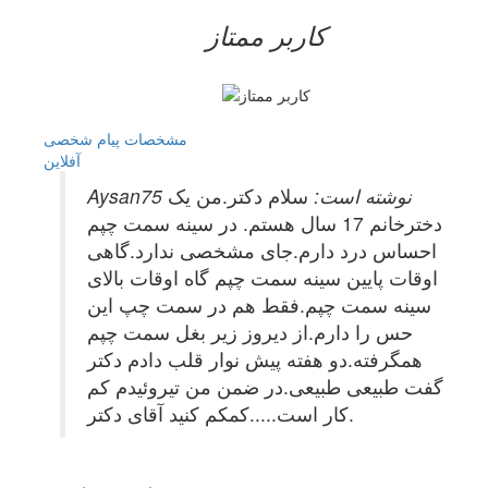
کاربر ممتاز
مشخصات
پیام شخصی
آفلاين
Aysan75 نوشته است:
سلام دکتر.من یک
دخترخانم 17 سال هستم. در سینه سمت چپم
احساس درد دارم.جای مشخصی ندارد.گاهی
اوقات پایین سینه سمت چپم گاه اوقات بالای
سینه سمت چپم.فقط هم در سمت چپ این
حس را دارم.از دیروز زیر بغل سمت چپم
همگرفته.دو هفته پیش نوار قلب دادم دکتر
گفت طبیعی طبیعی.در ضمن من تیروئیدم کم
کار است.....کمکم کنید آقای دکتر.