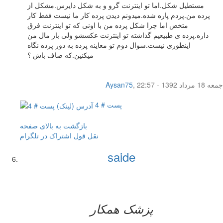
مستطیل شکل.اما تو اینترنت گرو و به شکل دایرس.مشکل از
پرده من.پردم پاره شده.میدونم دیدن پرده کار ما نیست فقط کار
متخض اما چرا شکل پرده من با اونی که تو اینترنت فرق
داره.پرده ی طبیعیم گذاشته تو اینترنت عکسشو ولی باز مال من
اینطوری نیست.سوال دوم تو معاینه پرده به دور پرده نگاه
میکنین.که صاف باش ؟
جمعه 18 مرداد 1392 - 22:57
,
Aysan75
پست # 4
بازگشت به بالای صفحه
نقل قول
اشتراک در تلگرام
saide
پزشک همکار