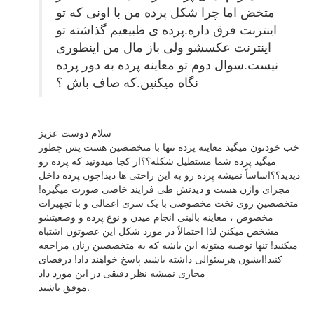
متخض اما چرا شکل پرده من با اونی که تو
اینترنت فرق داره.پرده ی طبیعیم گذاشته تو
اینترنت عکسشو ولی باز مال من اینطوری
نیست.سوال دوم تو معاینه پرده به دور پرده
نگاه میکنین.که صاف باش ؟
سلام دوست عزیز
خب خودتون میگید معاینه پرده تنها با متخصصین هست پس چطور
میگید پرده شما مستطیل شکله؟؟از کجا میدونید که پرده رو
دیدید؟؟اساساً نمیشه پرده رو به این راحتی ها دید!چون پرده داخل
مجرای واژن هست و دیدنش طی فرایند خاصی صورت میگیره!
متخصصین روی تخت مخصوصی با یک سری اعمالی و با تجهیزات
مخصوص ، معاینه بالینی انجام میدن و نوع پرده و وضعیتشو
مشخص میکنن لذا احتمالاً در مورد شکل این عضوتون اشتباه
میکنید! تنها توصیه میتونه این باشه که به متخصصین زنان مراجعه
کنید!ایشون هرسئوالی داشته باشید پاسخ خواهند داد! درفضای
مجازی نمیشه نظر دقیقی در این مورد داد
موفق باشید.