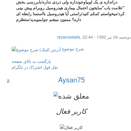
دراندازه ی یک لوبیاوجودداره ولی دردی نداره/بابررسی بخش
"علامت یاب"سایتتون احتمال بیماری هیدروسیل روبرام پیش بینی
کرد/میخواستم کمکم کنید/راستی آیا هیدروسیل بااستمنا رابطه ای
داره؟ ممنون میشم جوابموبدید/منتظرم
دوشنبه 24 تیر 1392 - 22:44
,
rezamostafa
شرح موضوع
بازگشت به بالای صفحه
نقل قول
اشتراک در تلگرام
Aysan75
کاربر فعال