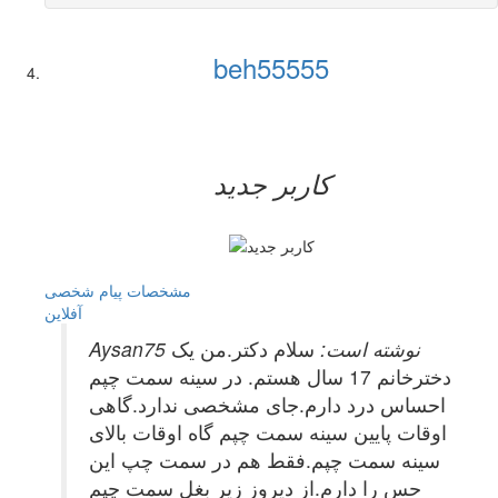
beh55555
کاربر جدید
مشخصات
پیام شخصی
آفلاين
Aysan75 نوشته است:
سلام دکتر.من یک
دخترخانم 17 سال هستم. در سینه سمت چپم
احساس درد دارم.جای مشخصی ندارد.گاهی
اوقات پایین سینه سمت چپم گاه اوقات بالای
سینه سمت چپم.فقط هم در سمت چپ این
حس را دارم.از دیروز زیر بغل سمت چپم