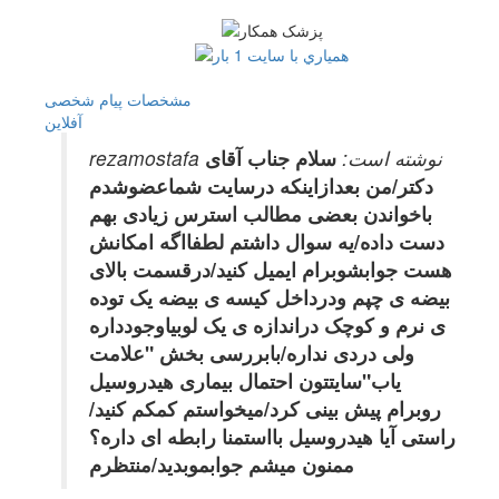
مشخصات
پیام شخصی
آفلاين
rezamostafa نوشته است:
سلام جناب آقای
دکتر/من بعدازاینکه درسایت شماعضوشدم
باخواندن بعضی مطالب استرس زیادی بهم
دست داده/یه سوال داشتم لطفااگه امکانش
هست جوابشوبرام ایمیل کنید/درقسمت بالای
بیضه ی چپم ودرداخل کیسه ی بیضه یک توده
ی نرم و کوچک دراندازه ی یک لوبیاوجودداره
ولی دردی نداره/بابررسی بخش "علامت
یاب"سایتتون احتمال بیماری هیدروسیل
روبرام پیش بینی کرد/میخواستم کمکم کنید/
راستی آیا هیدروسیل بااستمنا رابطه ای داره؟
ممنون میشم جوابموبدید/منتظرم