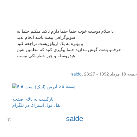
با سلام دوست خوب حتما حتما دارم تاکید میکنم حتما یه
سونوگرافی بیضه باسد انجام بدید
و بهتره به یک ارولوژیست نراجعه کنید
حرفمو پشت گوش نندازید حتما پیگیری کنید که مطمین شیم
هیدروسله و چیز خطرناکی نیست
جمعه 18 مرداد 1392 - 23:27
,
saide
پست # 5
بازگشت به بالای صفحه
نقل قول
اشتراک در تلگرام
saide