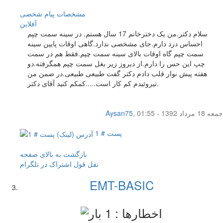
مشخصات
پیام شخصی
آفلاين
سلام دکتر.من یک دخترخانم 17 سال هستم. در سینه سمت چپم
احساس درد دارم.جای مشخصی ندارد.گاهی اوقات پایین سینه
سمت چپم گاه اوقات بالای سینه سمت چپم.فقط هم در سمت
چپ این حس را دارم.از دیروز زیر بغل سمت چپم همگرفته.دو
هفته پیش نوار قلب دادم دکتر گفت طبیعی طبیعی.در ضمن من
تیروئیدم کم کار است.....کمکم کنید آقای دکتر.
جمعه 18 مرداد 1392 - 01:55
,
Aysan75
پست # 1
بازگشت به بالای صفحه
نقل قول
اشتراک در تلگرام
EMT-BASIC