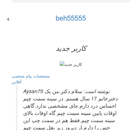
beh55555
کاربر جدید
مشخصات
پیام شخصی
آفلاين
Aysan75 نوشته است:
سلام دکتر.من یک
دخترخانم 17 سال هستم. در سینه سمت چپم
احساس درد دارم.جای مشخصی ندارد.گاهی
اوقات پایین سینه سمت چپم گاه اوقات بالای
سینه سمت چپم.فقط هم در سمت چپ این
حس را دارم.از دیروز زیر بغل سمت چپم