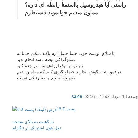
راستی آیا هیدروسیل بااستمنا رابطه ای داره؟
ممنون میشم جوابموبدید/منتظرم
با سلام دوست خوب حتما حتما دارم تاکید میکنم حتما یه
سونوگرافی بیضه باسد انجام بدید
و بهتره به یک ارولوژیست نراجعه کنید
حرفمو پشت گوش نندازید حتما پیگیری کنید که مطمین شیم
هیدروسله و چیز خطرناکی نیست
جمعه 18 مرداد 1392 - 23:27
,
saide
پست # 6
بازگشت به بالای صفحه
نقل قول
اشتراک در تلگرام