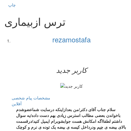
چاپ
ترس ازبیماری
rezamostafa
کاربر جدید
مشخصات
پیام شخصی
آفلاين
سلام جناب آقای دکتر/من بعدازاینکه درسایت شماعضوشدم
باخواندن بعضی مطالب استرس زیادی بهم دست داده/یه سوال
داشتم لطفااگه امکانش هست جوابشوبرام ایمیل کنید/درقسمت
بالای بیضه ی چپم ودرداخل کیسه ی بیضه یک توده ی نرم و کوچک