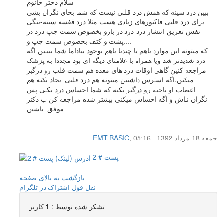
سلام دختر خانوم
ببین درد سینه که همش درد قلبی نیست که شما بخای نگران بشی
برای درد قلبی فاکتورهای زیادی هست مثلا درد قفسه سینه-تنگی
نفس-تعریق-انتشار درد-درد در بازو بخصوص سمت چپ-درد در
پشت و کتف بخصوص سمت چپ و....
که میتونه این موارد باهم یا چندتا باهم بوجود بیاداما شما ببینین اگه
درد شدیدتر شد ویا همراه با علامتای دیگه ای بود مجددا به پزشک
مراجعه کنین گاهی اوقات درد های معده هم سمت قلب رو درگیر
میکنن.اگه استرس داشتین میتونه هم درد قلبی ایجاد بکنه هم
اعصاب او ناحیه رو درگیر بکنه که شما احساس درد بکنی پس
نگران نباش و اگه احساس میکنی بیشتر شده مراجعه کن ب دکتر
موفق باشین
جمعه 18 مرداد 1392 - 05:16
,
EMT-BASIC
پست # 2
بازگشت به بالای صفحه
نقل قول
اشتراک در تلگرام
تشکر شده توسط :
1
کاربر