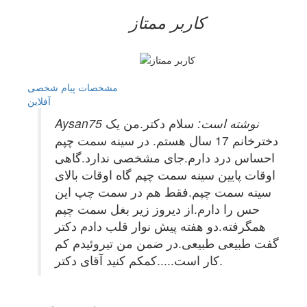
کاربر ممتاز
مشخصات
پیام شخصی
آفلاين
Aysan75 نوشته است:
سلام دکتر.من یک
دخترخانم 17 سال هستم. در سینه سمت چپم
احساس درد دارم.جای مشخصی ندارد.گاهی
اوقات پایین سینه سمت چپم گاه اوقات بالای
سینه سمت چپم.فقط هم در سمت چپ این
حس را دارم.از دیروز زیر بغل سمت چپم
همگرفته.دو هفته پیش نوار قلب دادم دکتر
گفت طبیعی طبیعی.در ضمن من تیروئیدم کم
کار است.....کمکم کنید آقای دکتر.