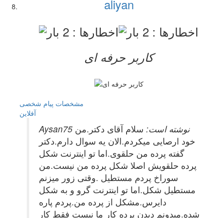
aliyan
کاربر حرفه ای
مشخصات
پیام شخصی
آفلاين
Aysan75 نوشته است:
سلام آقای دکتر.من
خود ارصایی میکردم.الان یه سوال دارم.دکتر
گفته پرده من حلقوی.اما تو اینترنت شکل
پرده حلقویش اصلا شکل پرده من نیست.من
سوراخ پردم مستطیل .وقتی زور میزنم
مستطیل شکل.اما تو اینترنت گرو و به شکل
دایرس.مشکل از پرده من.پردم پاره
شده.میدونم دیدن پرده کار ما نیست فقط کار