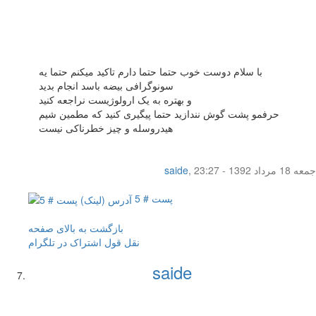
با سلام دوست خوب حتما حتما دارم تاکید میکنم حتما یه
سونوگرافی بیضه باسد انجام بدید
و بهتره به یک ارولوژیست نراجعه کنید
حرفمو پشت گوش نندازید حتما پیگیری کنید که مطمین شیم
هیدروسله و چیز خطرناکی نیست
جمعه 18 مرداد 1392 - 23:27
,
saide
پست # 5
بازگشت به بالای صفحه
نقل قول
اشتراک در تلگرام
saide