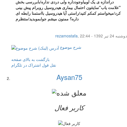
دراندازه ی یک لوبیاوجودداره ولی دردی نداره/بابررسی بخش
"علامت یاب"سایتتون احتمال بیماری هیدروسیل روبرام پیش بینی
کرد/میخواستم کمکم کنید/راستی آیا هیدروسیل بااستمنا رابطه ای
داره؟ ممنون میشم جوابموبدید/منتظرم
دوشنبه 24 تیر 1392 - 22:44
,
rezamostafa
شرح موضوع
بازگشت به بالای صفحه
نقل قول
اشتراک در تلگرام
Aysan75
کاربر فعال