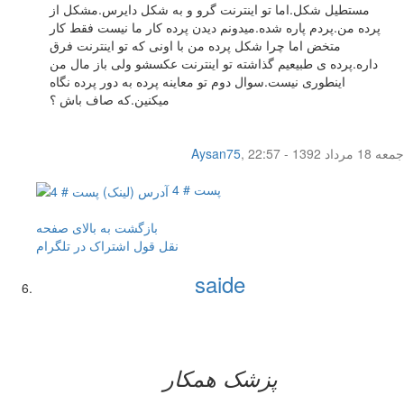
مستطیل شکل.اما تو اینترنت گرو و به شکل دایرس.مشکل از
پرده من.پردم پاره شده.میدونم دیدن پرده کار ما نیست فقط کار
متخض اما چرا شکل پرده من با اونی که تو اینترنت فرق
داره.پرده ی طبیعیم گذاشته تو اینترنت عکسشو ولی باز مال من
اینطوری نیست.سوال دوم تو معاینه پرده به دور پرده نگاه
میکنین.که صاف باش ؟
جمعه 18 مرداد 1392 - 22:57
,
Aysan75
پست # 4
بازگشت به بالای صفحه
نقل قول
اشتراک در تلگرام
saide
پزشک همکار