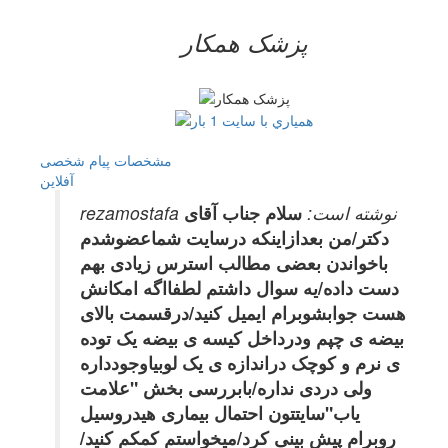
پزشک همکار
مشخصات
پیام شخصی
آفلاين
rezamostafa نوشته است:
سلام جناب آقای
دکتر/من بعدازاینکه درسایت شماعضوشدم
باخواندن بعضی مطالب استرس زیادی بهم
دست داده/یه سوال داشتم لطفااگه امکانش
هست جوابشوبرام ایمیل کنید/درقسمت بالای
بیضه ی چپم ودرداخل کیسه ی بیضه یک توده
ی نرم و کوچک دراندازه ی یک لوبیاوجودداره
ولی دردی نداره/بابررسی بخش "علامت
یاب"سایتتون احتمال بیماری هیدروسیل
روبرام پیش بینی کرد/میخواستم کمکم کنید/