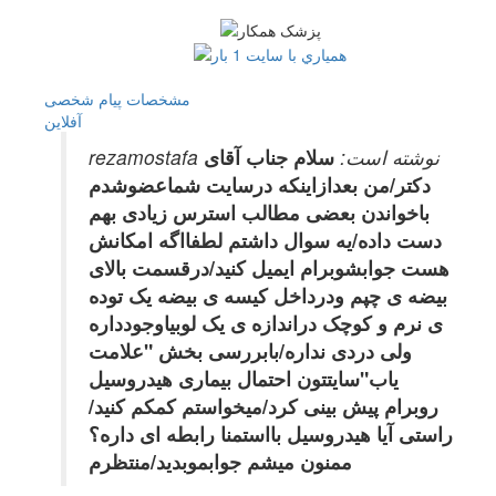
مشخصات
پیام شخصی
آفلاين
rezamostafa نوشته است:
سلام جناب آقای
دکتر/من بعدازاینکه درسایت شماعضوشدم
باخواندن بعضی مطالب استرس زیادی بهم
دست داده/یه سوال داشتم لطفااگه امکانش
هست جوابشوبرام ایمیل کنید/درقسمت بالای
بیضه ی چپم ودرداخل کیسه ی بیضه یک توده
ی نرم و کوچک دراندازه ی یک لوبیاوجودداره
ولی دردی نداره/بابررسی بخش "علامت
یاب"سایتتون احتمال بیماری هیدروسیل
روبرام پیش بینی کرد/میخواستم کمکم کنید/
راستی آیا هیدروسیل بااستمنا رابطه ای داره؟
ممنون میشم جوابموبدید/منتظرم