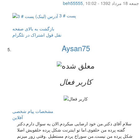
جمعه 18 مرداد 1392 - 10:02
,
beh55555
پست # 3
بازگشت به بالای صفحه
نقل قول
اشتراک در تلگرام
Aysan75
کاربر فعال
مشخصات
پیام شخصی
آفلاين
سلام آقای دکتر.من خود ارصایی میکردم.الان یه سوال دارم.دکتر
گفته پرده من حلقوی.اما تو اینترنت شکل پرده حلقویش اصلا
شکل پرده من نیست.من سوراخ پردم مستطیل .وقتی زور میزنم