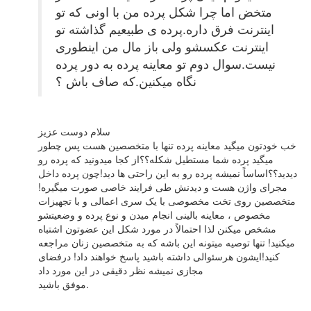
متخض اما چرا شکل پرده من با اونی که تو
اینترنت فرق داره.پرده ی طبیعیم گذاشته تو
اینترنت عکسشو ولی باز مال من اینطوری
نیست.سوال دوم تو معاینه پرده به دور پرده
نگاه میکنین.که صاف باش ؟
سلام دوست عزیز
خب خودتون میگید معاینه پرده تنها با متخصصین هست پس چطور
میگید پرده شما مستطیل شکله؟؟از کجا میدونید که پرده رو
دیدید؟؟اساساً نمیشه پرده رو به این راحتی ها دید!چون پرده داخل
مجرای واژن هست و دیدنش طی فرایند خاصی صورت میگیره!
متخصصین روی تخت مخصوصی با یک سری اعمالی و با تجهیزات
مخصوص ، معاینه بالینی انجام میدن و نوع پرده و وضعیتشو
مشخص میکنن لذا احتمالاً در مورد شکل این عضوتون اشتباه
میکنید! تنها توصیه میتونه این باشه که به متخصصین زنان مراجعه
کنید!ایشون هرسئوالی داشته باشید پاسخ خواهند داد! درفضای
مجازی نمیشه نظر دقیقی در این مورد داد
موفق باشید.