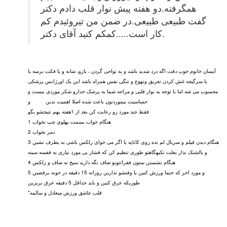
همگرفته.دو هفته پیش نوار قلب دادم دکتر
گفت طبیعی طبیعی.در ضمن من تیروئیدم کم
کار است.....کمکم کنید آقای دکتر.
آیسان خانوم خوب دقت اگه درد شدید باشد و به نواحی گردن ، بازو، شانه و یا فکت برسه یا
با سرگیجه غش کردن تعریق وتهوع و تنگی نفس همراه باشد این یک اورژانس پزشکی
محسوب می شه اما با توجه به نوار قلبی و مراجه شما به پزشک خدارو شکر موردی نیست و
حساسیت بیموردتون باعث شده اصلا اهمیت ندین و
فقط جند مورد رو رعایت کن بعد از 1هفته بهم نتیجشو بگو
1 هنگام خواب بسمت پهلوی چپ نخواب
2 دمر نخواب
3 هنگام دیدن فیلم و سریال لم نده روی کاناپه یا اگر می خوای رلکس باشی به یطرف نشین
و بالشتک نذار بغلت تکیهگاهتو طوری تنظیم کن که فشار بی مورد نیاری به قفسه سینه
4 هنگام نشستن ستون فقراتتونو صاف نگه دارید سیخ نه صاف و رلکس
5 و مورد اخر که حتما ورزش کنین یا وقتشو ندارین روزانه 15 دقیقه در خونه برقصین
طوریکه عرق کنین و باید حداقل 5 دقیقه عرق بریزین
*قلب عاشق ورزش متعادل و سالمه