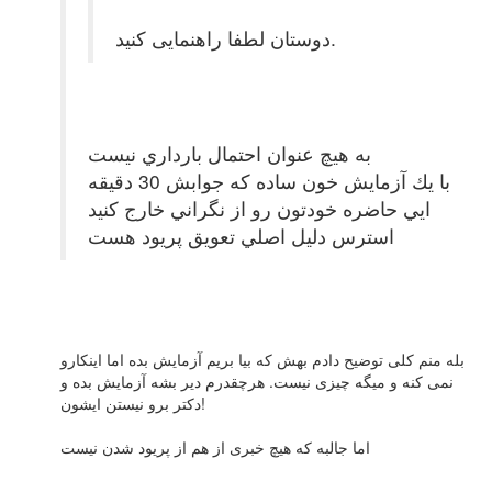
دوستان لطفا راهنمایی کنید.
به هيچ عنوان احتمال بارداري نيست
با يك آزمايش خون ساده كه جوابش 30 دقيقه
ايي حاضره خودتون رو از نگراني خارج كنيد
استرس دليل اصلي تعويق پريود هست
بله منم کلی توضیح دادم بهش که بیا بریم آزمایش بده اما اینکارو
نمی کنه و میگه چیزی نیست. هرچقدرم دیر بشه آزمایش بده و
دکتر برو نیستن ایشون!
اما جالبه که هیچ خبری از هم از پریود شدن نیست