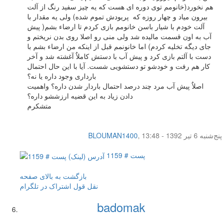
هم نخورد(خانومم توی دوره ای هست که یه چیز سفید رنگ از آلت
بیرون میاد و چهار روزه که پریودش تموم شده) ولی یه مقدار با
آلت خودم با شیار باسن خانومم بازی کردم تا ارضاء بشم( پیش
آب به اون قسمت مالیده شد ولی منی رو اصلا روی بدن نریختم و
جای دیگه تخلیه کردم) اما خانونمم قبل از اینکه من ارضاء بشم با
دست با آلتم بازی کرد و پیش آب با دستش کاملاٌ آغشته شد و آخر
کار هم رفت و خودشو تو دستشویی شست. آیا با این حال احتمال
بارداری وجود داره یا نه؟
اصلاٌ پیش آب مرد چند درصد احتمال باردار شدن داره؟ واهمیت
دادن زیاد به این قضیه ارزششو داره؟
متشکرم
پنج‌شنبه 6 تیر 1392 - 13:48
,
BLOUMAN1400
پست # 1159
بازگشت به بالای صفحه
نقل قول
اشتراک در تلگرام
badomak