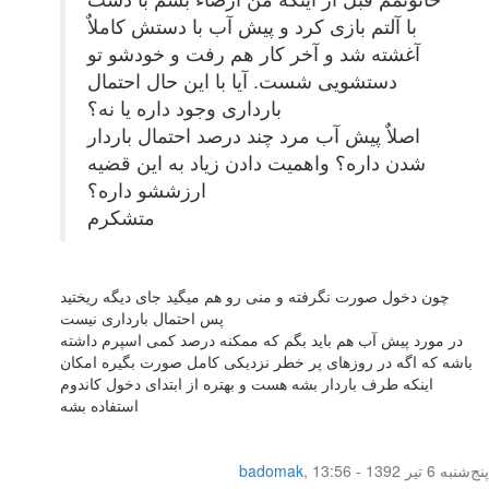
با آلتم بازی کرد و پیش آب با دستش کاملاٌ
آغشته شد و آخر کار هم رفت و خودشو تو
دستشویی شست. آیا با این حال احتمال
بارداری وجود داره یا نه؟
اصلاٌ پیش آب مرد چند درصد احتمال باردار
شدن داره؟ واهمیت دادن زیاد به این قضیه
ارزششو داره؟
متشکرم
چون دخول صورت نگرفته و منی رو هم میگید جای دیگه ریختید
پس احتمال بارداری نیست
در مورد پیش آب هم باید بگم که ممکنه درصد کمی اسپرم داشته
باشه که اگه در روزهای پر خطر نزدیکی کامل صورت بگیره امکان
اینکه طرف باردار بشه هست و بهتره از ابتدای دخول کاندوم
استفاده بشه
پنج‌شنبه 6 تیر 1392 - 13:56
,
badomak