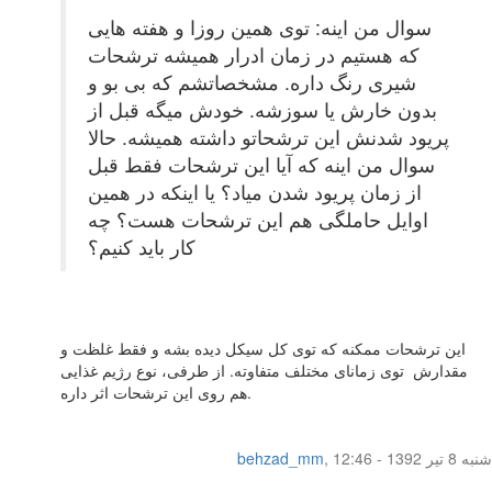
سوال من اینه: توی همین روزا و هفته هایی
که هستیم در زمان ادرار همیشه ترشحات
شیری رنگ داره. مشخصاتشم که بی بو و
بدون خارش یا سوزشه. خودش میگه قبل از
پریود شدنش این ترشحاتو داشته همیشه. حالا
سوال من اینه که آیا این ترشحات فقط قبل
از زمان پریود شدن میاد؟ یا اینکه در همین
اوایل حاملگی هم این ترشحات هست؟ چه
کار باید کنیم؟
این ترشحات ممکنه که توی کل سیکل دیده بشه و فقط غلظت و
مقدارش توی زمانای مختلف متفاوته. از طرفی، نوع رژیم غذایی
هم روی این ترشحات اثر داره.
شنبه 8 تیر 1392 - 12:46
,
behzad_mm