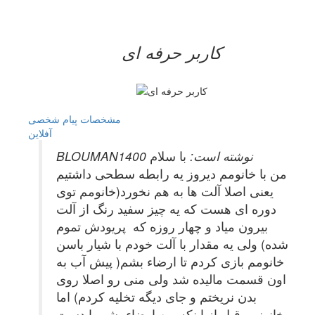
کاربر حرفه ای
مشخصات
پیام شخصی
آفلاين
BLOUMAN1400 نوشته است:
با سلام
من با خانومم دیروز یه رابطه سطحی داشتیم
یعنی اصلا آلت ها به هم نخورد(خانومم توی
دوره ای هست که یه چیز سفید رنگ از آلت
بیرون میاد و چهار روزه که پریودش تموم
شده) ولی یه مقدار با آلت خودم با شیار باسن
خانومم بازی کردم تا ارضاء بشم( پیش آب به
اون قسمت مالیده شد ولی منی رو اصلا روی
بدن نریختم و جای دیگه تخلیه کردم) اما
خانونمم قبل از اینکه من ارضاء بشم با دست