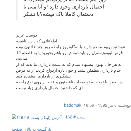
احتمال بارداری وجود داره؟و آیا منی با
دستمال کاملا پاک میشه؟با تشکر
دوست عزیز
اطلاعاتی که دادید ناقصه
ننوشتید پریود منظم دارید یا نه؟اونروز رابطه روز چند عادتون بوده
قرص لوونوژسترل رو باید دوتاش رو باهم بخورید یا به فاصله 12
ساعت
به هر حال بهتون پیشنهاد میدم که یه تست بارداری بتا بدید که از
عدم بارداری مطمئن بشید و چون تازه ازدواج کردید از یه قرص
پیشگیری از بارداری استفاده کنید
در ضمن با توجه به توضیحات ناقصتون و فقط از روی نوع رابطه
ای که داشتید احتمال بارداری زیاد نیست
پنج‌شنبه 6 تیر 1392 - 16:59
,
badomak
پست # 1162
بازگشت به بالای صفحه