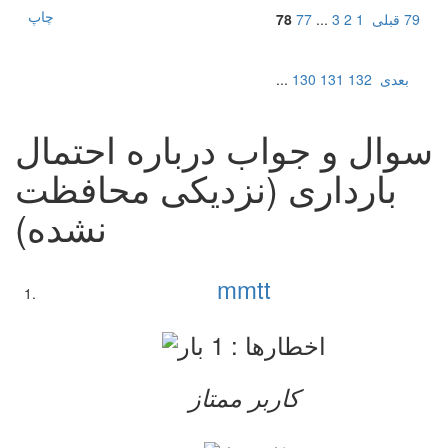
چاپ
79
قبلی
1
2
3
...
77
78
بعدی
132
131
130
...
سوال و جواب درباره احتمال
بارداری (نزدیکی محافظت
نشده)
mmtt
کاربر ممتاز