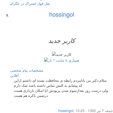
نقل قول
اشتراک در تلگرام
hossingol
کاربر جدید
مشخصات
پیام شخصی
آفلاين
سلام دکتر من بانامزدم رابطه ی محافظت نشده ای داشتم ازاین
که پیشابم به التش تماس داشته باشه شک دارم
ولی درست روز بعدازتموم شدن پریودش ایا امکان بارداری هست
درضمن باکره هم هست
جمعه 7 تیر 1392 - 10:23
,
hossingol