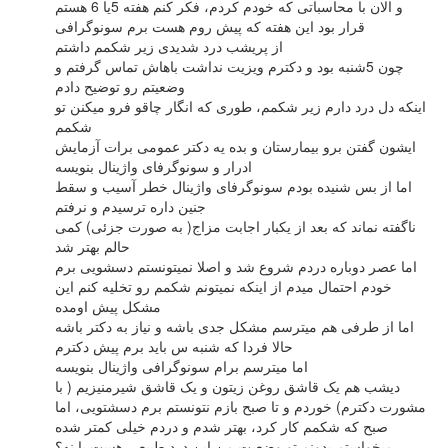
و الان با محاسباتی که خودم کردم، فکر کنم هفته 5یا 6 هستم
قرار بود این هفته که پیش روم هست برم سونوگرافی
از پریشب درد شدیدی زیر شکمم داشتم
چون 5شنبه بود و دکترم ویزیت نداشت باهاش تماس گرفتم و
وضعیتم رو توضیح دادم
اینکه دل درد دارم زیر شکمم، طوری که انگار چاقو فرو میکنن تو
شکمم
ایشون گفتن برو بیمارستان و بده یه دکتر عمومی برات آزمایش
ادرار و سونوگرفای واژینال بنویسه
اما از بس شنیده بودم سونوگرفای واژینال خطر آسیب و سقط
جنین داره ترسیدم و نرفتم
ناگفته نماند که بعد از یکبار اجابت مزاج( به صورت جزئی) کمی
حالم بهتر شد
اما عصر دوباره دردم شروع شد و اصلا نمیتونستم دسشویی برم
خودم احتمال میدم از اینکه نمیتونم شکمم رو تخلیه کنم این
مشکل پیش اومده
اما از طرفی هم میترسم مشکل جدی باشه و نیاز به دکتر باشه
حالا فردا که شنبه س باید برم پیش دکترم
اما میترسم برام سونوگرافی واژینال بنویسه
دیشب هم یک قاشق روغن زیتون و یک قاشق شیرمنیزیم ( با
مشورت دکترم) خوردم و تا صبح بازم نتونستم برم دسشتویی، اما
صبح که شکمم کار کرد، بهتر شدم و دردم خیلی کمتر شده
میخواستم بدونم تو وضعیت من این درد طبیعی هست یا نه؟