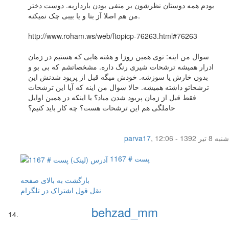
بودم همه دوستان نظرشون بر منفی بودن بارداریه. دوست دختر
من هم اصلا آز بتا و یا بیبی چک نمیکنه.
http://www.roham.ws/web/ftopicp-76263.html#76263
سوال من اینه: توی همین روزا و هفته هایی که هستیم در زمان
ادرار همیشه ترشحات شیری رنگ داره. مشخصاتشم که بی بو و
بدون خارش یا سوزشه. خودش میگه قبل از پریود شدنش این
ترشحاتو داشته همیشه. حالا سوال من اینه که آیا این ترشحات
فقط قبل از زمان پریود شدن میاد؟ یا اینکه در همین اوایل
حاملگی هم این ترشحات هست؟ چه کار باید کنیم؟
شنبه 8 تیر 1392 - 12:06
,
parva17
پست # 1167
بازگشت به بالای صفحه
نقل قول
اشتراک در تلگرام
behzad_mm