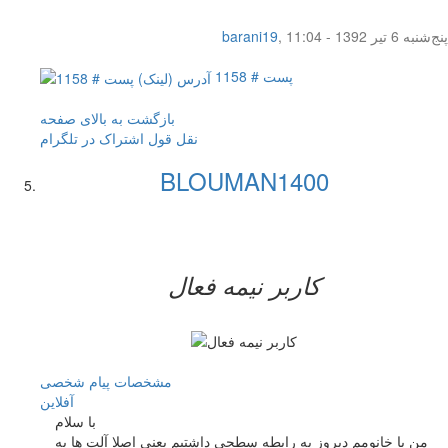
پنج‌شنبه 6 تیر 1392 - 11:04
,
barani19
پست # 1158
بازگشت به بالای صفحه
نقل قول
اشتراک در تلگرام
BLOUMAN1400
کاربر نيمه فعال
مشخصات
پیام شخصی
آفلاين
با سلام
من با خانومم دیروز یه رابطه سطحی داشتیم یعنی اصلا آلت ها به