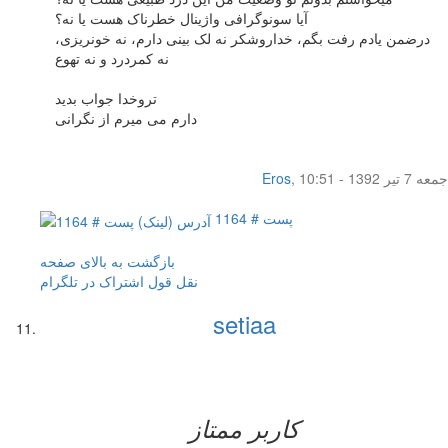
آیا سونوگرافی واژینال خطرناک هست یا نه؟
درضمن یادم رفت بگم، خداروشکر نه لک بینی دارم، نه خونریزی،
نه کمردرد و نه تهوع
تروخدا جواب بدید
دارم می میرم از نگرانی
جمعه 7 تیر 1392 - 10:51
,
Eros
پست # 1164
بازگشت به بالای صفحه
نقل قول
اشتراک در تلگرام
setiaa
کاربر ممتاز