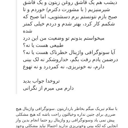
دیشب هم یک قاشق روغن زیتون و یک قاشق
شیرمنیزیم ( با مشورت دکترم) خوردم و تا
صبح بازم نتونستم برم دسشتویی، اما صبح که
شکمم کار کرد، بهتر شدم و دردم خیلی کمتر
شده
میخواستم بدونم تو وضعیت من این درد
طبیعی هست یا نه؟
آیا سونوگرافی واژینال خطرناک هست یا نه؟
درضمن یادم رفت بگم، خداروشکر نه لک بینی
دارم، نه خونریزی، نه کمردرد و نه تهوع
تروخدا جواب بدید
دارم می میرم از نگرانی
با سلام تبریک میگم بخاطر بارداریتون .سونوگرافی واژینال هیچ
ضرری برای جنین نداره وخیالتون راحت باشه که هیچ مشکلی
پیش نمی یاد وسونوگرافی رو واژینال رو حتما انجام بدین واز
انجایی که لکه بینی وخونریزی ندارید احتمالا نباید مشکلی وجود