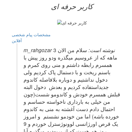
کاربر حرفه ای
مشخصات
پیام شخصی
آفلاين
m_rahgozar نوشته است:
سلام من الان 3
ماهه که از عروسیم میگذره ودو روز پیش با
همسرم رابطه داشتم و منی روی کمرم و
باسنم ریخت و با دستمال پاک کردیم ولی
دخول نداشتیم و دوباره بلافاصله کاندوم
جدیداستفاده کردیم و بعدش دخول البته
قبلش همسرم خودش و کاندومو شست(چون
من خیلی به بارداری ناخواسته حساسم و
احتمال دادم دست آغشته به منی به کاندوم
خورده باشه) اما من خودمو نشستم و امروز
یک قرص اورژانسی لوونوژسترل خوردم و 9
روز هم هست که از پریودیم میگذره آیا