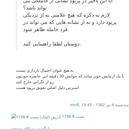
آیا این تاخیر در پریود نشانی از حاملگی می
تواند باشد؟
لازم به ذکره که هیچ علامتی نه از نزدیکی
پریود دارد و نه از نشانه هایی که می تواند در
فرد حامله ظاهر شود.
دوستان لطفا راهنمایی کنید.
به هيچ عنوان احتمال بارداري نيست
با يك آزمايش خون ساده كه جوابش 30 دقيقه ايي حاضره خودتون
رو از نگراني خارج كنيد
استرس دليل اصلي تعويق پريود هست
سه‌شنبه 4 تیر 1392 - 19:45
,
mmtt
پست # 1156
بازگشت به بالای صفحه