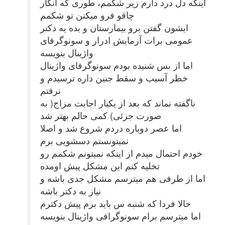
اینکه دل درد دارم زیر شکمم، طوری که انگار
چاقو فرو میکنن تو شکمم
ایشون گفتن برو بیمارستان و بده یه دکتر
عمومی برات آزمایش ادرار و سونوگرفای
واژینال بنویسه
اما از بس شنیده بودم سونوگرفای واژینال
خطر آسیب و سقط جنین داره ترسیدم و
نرفتم
ناگفته نماند که بعد از یکبار اجابت مزاج( به
صورت جزئی) کمی حالم بهتر شد
اما عصر دوباره دردم شروع شد و اصلا
نمیتونستم دسشویی برم
خودم احتمال میدم از اینکه نمیتونم شکمم رو
تخلیه کنم این مشکل پیش اومده
اما از طرفی هم میترسم مشکل جدی باشه و
نیاز به دکتر باشه
حالا فردا که شنبه س باید برم پیش دکترم
اما میترسم برام سونوگرافی واژینال بنویسه