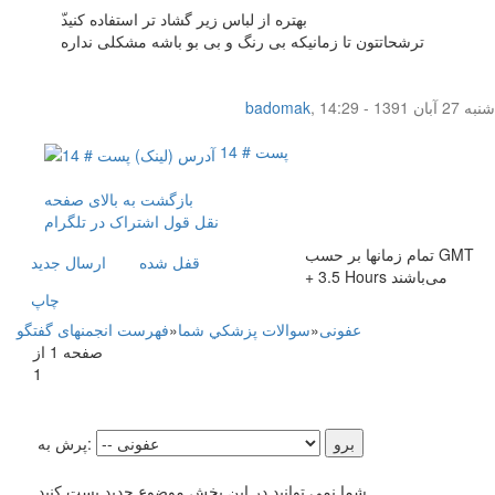
ّبهتره از لباس زیر گشاد تر استفاده کنید
ترشحاتتون تا زمانیکه بی رنگ و بی بو باشه مشکلی نداره
شنبه 27 آبان 1391 - 14:29
,
badomak
پست # 14
بازگشت به بالای صفحه
نقل قول
اشتراک در تلگرام
تمام زمانها بر حسب GMT
قفل شده
ارسال جديد
+ 3.5 Hours می‌باشند
چاپ
عفونی
»
سوالات پزشکي شما
»
فهرست انجمنهای گفتگو
صفحه 1 از
1
پرش به:
شما نمی توانید در این بخش موضوع جدید پست کنید