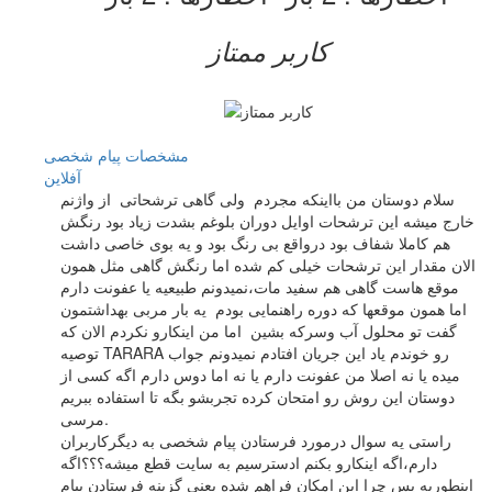
کاربر ممتاز
مشخصات
پیام شخصی
آفلاين
سلام دوستان من بااینکه مجردم ولی گاهی ترشحاتی از واژنم
خارج میشه این ترشحات اوایل دوران بلوغم بشدت زیاد بود رنگش
هم کاملا شفاف بود درواقع بی رنگ بود و یه بوی خاصی داشت
الان مقدار این ترشحات خیلی کم شده اما رنگش گاهی مثل همون
موقع هاست گاهی هم سفید مات،نمیدونم طبیعیه یا عفونت دارم
اما همون موقعها که دوره راهنمایی بودم یه بار مربی بهداشتمون
گفت تو محلول آب وسرکه بشین اما من اینکارو نکردم الان که
توصیه TARARA رو خوندم یاد این جریان افتادم نمیدونم جواب
میده یا نه اصلا من عفونت دارم یا نه اما دوس دارم اگه کسی از
دوستان این روش رو امتحان کرده تجربشو بگه تا استفاده ببریم
.مرسی
راستی یه سوال درمورد فرستادن پیام شخصی به دیگرکاربران
دارم،اگه اینکارو بکنم ادسترسیم به سایت قطع میشه؟؟؟اگه
اینطوریه پس چرا این امکان فراهم شده یعنی گزینه فرستادن پیام