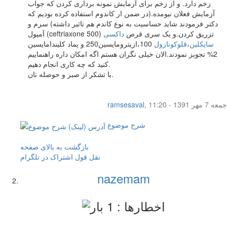
زخم دارد. و از زخم برای آزمایش نمونه برداری کردن که جواب
آزمایش فعلان نیومده.(در ضمن ار کاندوم استفاده کرده بودیم که
دکتر فرمودند شاید حساسیت به نوع کاندم هم تاثیر داشته) سرم و
آمپول (ceftriaxone 500) تزریق کردن.و یک سری قرص
داکسی
سایکلین
،
فلوکونازول
100،ازیترومایسین250 و پماد کلیندامایسین
2% تجویز نمودند.الان خیلی نگران هستم اگه امکان داره راهنماییم
کنید که چه کاری انجام دهیم.
با تشکر از صبر و حوصله تان.
جمعه 7 مهر 1391 - 11:20
,
ramsesaval
شرح موضوع
بازگشت به بالای صفحه
نقل قول
اشتراک در تلگرام
nazemam