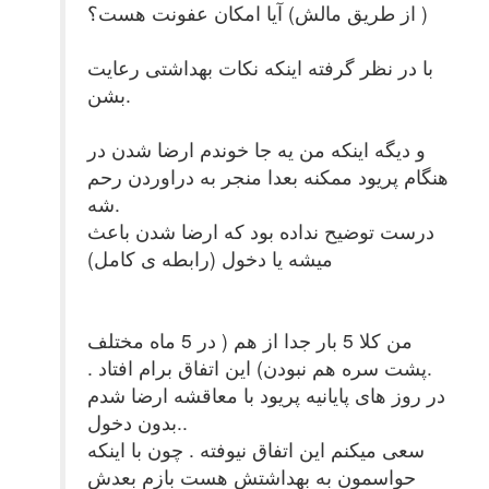
( از طریق مالش) آیا امکان عفونت هست؟
با در نظر گرفته اینکه نکات بهداشتی رعایت
بشن.
و دیگه اینکه من یه جا خوندم ارضا شدن در
هنگام پریود ممکنه بعدا منجر به دراوردن رحم
شه.
درست توضیح نداده بود که ارضا شدن باعث
میشه یا دخول (رابطه ی کامل)
من کلا 5 بار جدا از هم ( در 5 ماه مختلف
.پشت سره هم نبودن) این اتفاق برام افتاد .
در روز های پایانیه پریود با معاقشه ارضا شدم
.بدون دخول.
سعی میکنم این اتفاق نیوفته . چون با اینکه
حواسمون به بهداشتش هست بازم بعدش