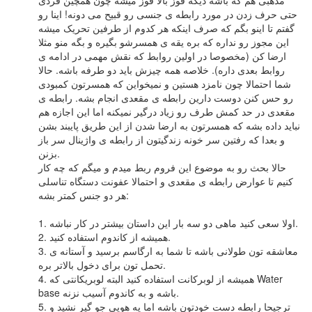
حتی حرف زدن در مورد رابطه ی جنسی رو قبیح می دونه! اینا رو
گفتم تا اینو بگم که صرف اینکه هر کدوم از طرفین تحریک میشه
این مجوز رو نداره که بره یقه ی همسرشو بگیره و بگه منو مثلا
ارضا کن (مخصوصا در اولین روابط که نقش مهمی در ادامه ی
روابط بعدی داره). خلاصه همه چیزش باید دو طرفه باشه. حالا
شما احتمالا چون نامزد هستین و نمیخواین که همسرتون کمبودی
رو حس کنن دوست دارین رابطه ی مقعدی انجام بشه. رابطه ی
مقعدی در حد کمش طرف رو زیاد درگیر نمیکنه اما این اجازه هم
نباید داده بشه که همسرتون به ارضا شدن از این طریق پایبند بشن
و بعدا که رفتین سر خونه زندگیتون از رابطه ی واژینال سر باز
بزنن.
حالا بحث رو به موضوع این فروم ربط میدم و میگم که چه کار
کنیم تا عوارض رابطه ی مقعدی و احتمالا عفونت دستگاه تناسلی
هر دو جنس کمتر بشه:
1. اولا سعی کنید ماهی دو سه بار این داستان بیشتر در کار نباشه.
2. همیشه از کاندوم استفاده کنید.
3. معاشقه تون طولانی باشه تا شما به ارگاسم برسید و آستانه ی
تحمل تون برای دخول بالاتر بره.
4. همیشه از لوبرکانت استفاده کنید البته لوبریکانتی که Water
base باشه و به کاندوم آسیب نزنه.
5. ترجیحا رابطه دست خودتون باشه اما یه هویی جو گیر نشید و