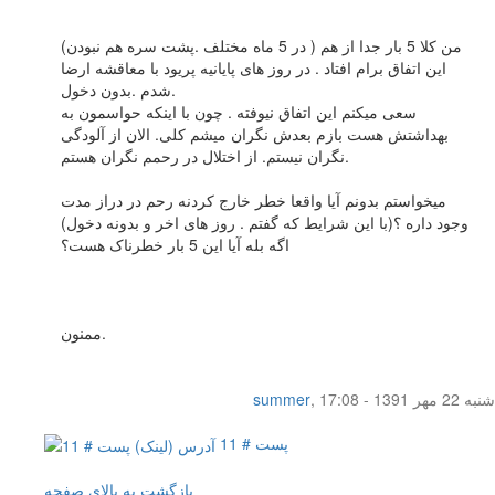
من کلا 5 بار جدا از هم ( در 5 ماه مختلف .پشت سره هم نبودن)
این اتفاق برام افتاد . در روز های پایانیه پریود با معاقشه ارضا
شدم .بدون دخول.
سعی میکنم این اتفاق نیوفته . چون با اینکه حواسمون به
بهداشتش هست بازم بعدش نگران میشم کلی. الان از آلودگی
نگران نیستم. از اختلال در رحمم نگران هستم.
میخواستم بدونم آیا واقعا خطر خارج کردنه رحم در دراز مدت
وجود داره ؟(با این شرایط که گفتم . روز های اخر و بدونه دخول)
اگه بله آیا این 5 بار خطرناک هست؟
ممنون.
شنبه 22 مهر 1391 - 17:08
,
summer
پست # 11
بازگشت به بالای صفحه