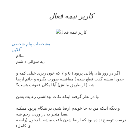
کاربر نيمه فعال
مشخصات
پیام شخصی
آفلاين
سلام
یه سوالی داشتم.
اگر در روز های پایانی پریود ( 6 و 7 که خون ریزی خیلی کمه و
حدودا میشه گفت قطع شده ) معاقشه صورت بگیره و خانم ارضا
شه ( از طریق مالش) آیا امکان عفونت هست؟
با در نظر گرفته اینکه نکات بهداشتی رعایت بشن.
و دیگه اینکه من یه جا خوندم ارضا شدن در هنگام پریود ممکنه
بعدا منجر به دراوردن رحم شه.
درست توضیح نداده بود که ارضا شدن باعث میشه یا دخول (رابطه
ی کامل)