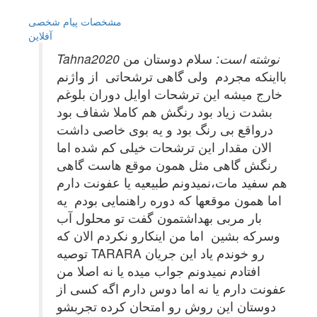
مشخصات
پیام شخصی
آفلاين
Tahna2020 نوشته است:
سلام دوستان من
بااینکه مجردم ولی گاهی ترشحاتی از واژنم
خارج میشه این ترشحات اوایل دوران بلوغم
بشدت زیاد بود رنگش هم کاملا شفاف بود
درواقع بی رنگ بود و یه بوی خاصی داشت
الان مقدار این ترشحات خیلی کم شده اما
رنگش گاهی مثل همون موقع هاست گاهی
هم سفید مات،نمیدونم طبیعیه یا عفونت دارم
اما همون موقعها که دوره راهنمایی بودم یه
بار مربی بهداشتمون گفت تو محلول آب
وسرکه بشین اما من اینکارو نکردم الان که
توصیه TARARA رو خوندم یاد این جریان
افتادم نمیدونم جواب میده یا نه اصلا من
عفونت دارم یا نه اما دوس دارم اگه کسی از
دوستان این روش رو امتحان کرده تجربشو