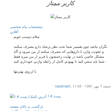
کاربر ممتاز
مشخصات
پیام شخصی
آفلاين
سلام دوست خوبم
نگران نباشد چون همسر شما تحت نظر پزشك دارو مصرف ميكنند
و عفونت واژن با داروهايي كه مصرف ميكنند از بين ميرود و اگه
مشكل خاصي باشه در نهايت زخمشون با فريز از بين ميره فقط
شما بايد سعي كنيد تا بهبودي كامل از رابطه واژني خودداري كنيد .
با ارزوي بهترينها
جمعه 7 مهر 1391 - 11:43
,
nazemam
پست # 1
بازگشت به بالای صفحه