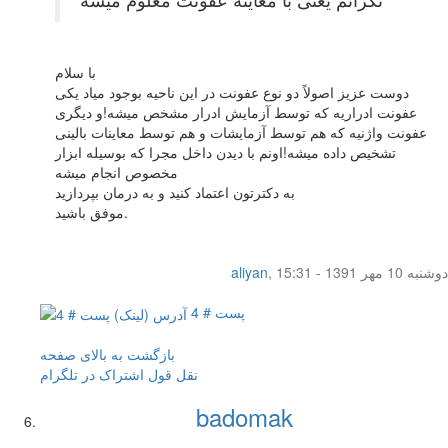
با سلام
دوست عزیز اصولاً دو نوع عفونت در این ناحیه بوجود میاد یکی
عفونت ادراریه که توسط آزمایش ادرار مشخص میشه!و دیگری
عفونت واژنیه که هم توسط آزمایشات و هم توسط معاینات بالینی
تشخیص داده میشه!اونم با دیدن داخل مجرا که بوسیله ابزار
مخصوص انجام میشه
به دکترتون اعتماد کنید و به درمان بپردازید
موفق باشید.
دوشنبه 10 مهر 1391 - 15:31
,
aliyan
پست # 4
بازگشت به بالای صفحه
نقل قول
اشتراک در تلگرام
badomak