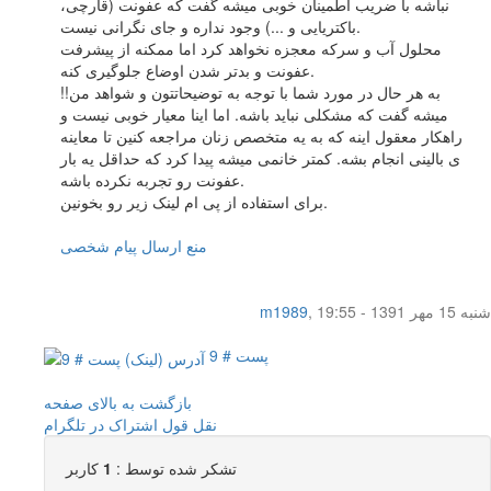
نباشه با ضریب اطمینان خوبی میشه گفت که عفونت (قارچی،
باکتریایی و ...) وجود نداره و جای نگرانی نیست.
محلول آب و سرکه معجزه نخواهد کرد اما ممکنه از پیشرفت
عفونت و بدتر شدن اوضاع جلوگیری کنه.
به هر حال در مورد شما با توجه به توضیحاتتون و شواهد من!!
میشه گفت که مشکلی نباید باشه. اما اینا معیار خوبی نیست و
راهکار معقول اینه که به یه متخصص زنان مراجعه کنین تا معاینه
ی بالینی انجام بشه. کمتر خانمی میشه پیدا کرد که حداقل یه بار
عفونت رو تجربه نکرده باشه.
برای استفاده از پی ام لینک زیر رو بخونین.
منع ارسال پیام شخصی
شنبه 15 مهر 1391 - 19:55
,
m1989
پست # 9
بازگشت به بالای صفحه
نقل قول
اشتراک در تلگرام
تشکر شده توسط :
1
کاربر