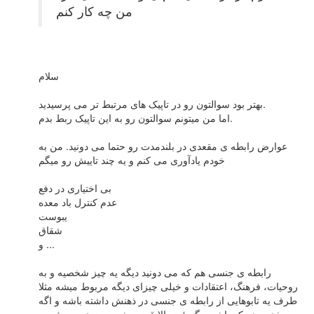
من چه کار کنم
سلام
بهتر بود سوالتون رو در تاپیک های مرتبط تر می پرسیدید.
اما من میتونم سوالتون رو به این تاپیک ربط بدم.
عوارض رابطه ی مقعدی در بلندمدت رو حتما می دونید. من به
خودم یادآوری می کنم و یه چند تاییش رو میگم
بی اختیاری در دفع
عدم کنترل باد معده
یبوست
شقاق
و ...
رابطه ی جنسی هم که می دونید دیگه یه چیز شخصیه و به
روحیات، فرهنگ، اعتقادات و خیلی چیزای دیگه مربوط میشه مثلا
طرف یه تابوهایی از رابطه ی جنسی در ذهنش داشته باشه و اگه
مذهبی هم که باشه دیگه قوز بالا قوز میشه چون همچین فردی