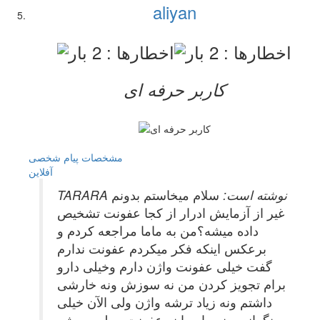
aliyan
کاربر حرفه ای
مشخصات
پیام شخصی
آفلاين
TARARA نوشته است:
سلام میخاستم بدونم
غیر از آزمایش ادرار از کجا عفونت تشخیص
داده میشه؟من به ماما مراجعه کردم و
برعکس اینکه فکر میکردم عفونت ندارم
گفت خیلی عفونت واژن دارم وخیلی دارو
برام تجویز کردن من نه سوزش ونه خارشی
داشتم ونه زیاد ترشه واژن ولی الآن خیلی
نگرانم یعنی با معاینه عفونت معلوم میشه