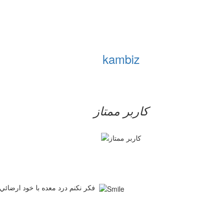
kambiz
کاربر ممتاز
فكر نكنم درد معده با خود ارضائي ربط داشته باشه اين دفعه با معده پر اين كار رو بكن ببين چي ميشه