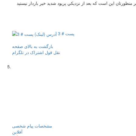
 منظورتان اين است كه بعد از نزديكي پريود شديد خير باردار نيستيد
پست # 3
بازگشت به بالای صفحه
نقل قول
اشتراک در تلگرام
مشخصات
پیام شخصی
آفلاين