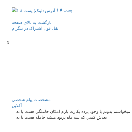
پست # 1
بازگشت به بالای صفحه
نقل قول
اشتراک در تلگرام
مشخصات
پیام شخصی
آفلاين
 ميخواستم بدونم با وجود پرده بكارت بازم امكان حاملگي هست يا نه
بعدش كسي كه سه ماه پريود ميشه حامله هست يا نه