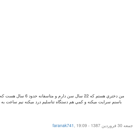
باسنم سرايت ميكنه و كمي هم دستگاه تناسليم درد ميكنه نيم ساعت به
جمعه 30 فروردین 1387 - 19:09
,
faranak741