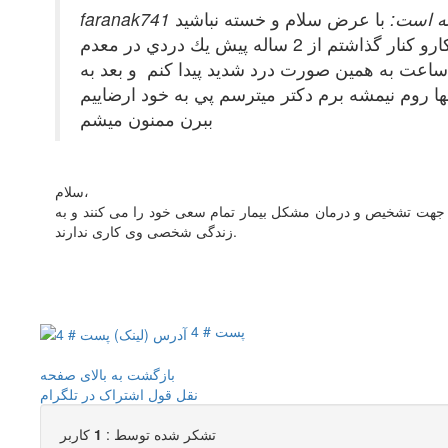
fa نوشته است:
با عرض سلام و خسته نباشيد
من دختري هستم كه 22 سال سن دارم و متاسفانه حدود 6 سال هست كه خود ارضايي ميكنم ولي الان 5 ماهه كه اين كارو كنار گذاشتم از 2 ساله پيش يك دردي در معدم
ساعت به همين صورت درد شديد پيدا كنم و بعد به
 روم نيمشه برم دكتر ميترسم پي به خود ارضاييم
ببرن ممنون ميشم
سلام،
جهت تشخیص و درمان مشکل بیمار تمام سعی خود را می کنند و به
زندگی شخصی وی کاری ندارند.
پست # 4
بازگشت به بالای صفحه
نقل قول
اشتراک در تلگرام
تشکر شده توسط :
1
کاربر