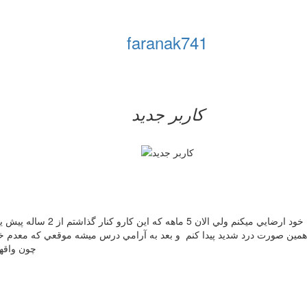
faranak741
کاربر جدید
من دختري هستم كه 22 سال سن دا
 همين صورت درد شديد پيدا كنم و بعد به آرامي درس ميشه موقعي كه معدم خا
چون واقها