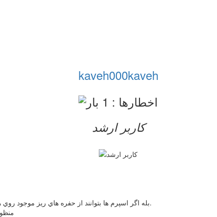
kaveh000kaveh
کاربر ارشد
بله اگر اسپرم ها بتوانند از حفره هاي ريز موجود روي هايمن عبور كرده و خود را به تخمك ها برسانند بارداري صورت ميگيرد.
منظور