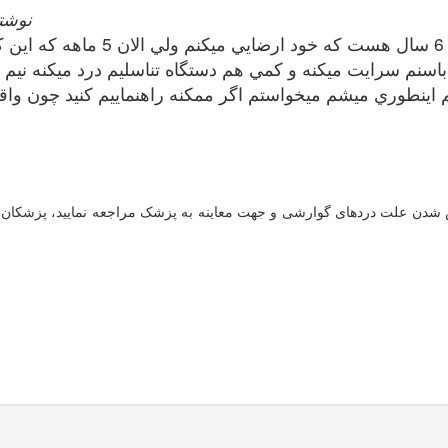
ranak741
نم سرايت ميكنه و كمي هم دستگاه تناسليم درد ميكنه نيم 
طوري ميشم ميخواستم اگر ممكنه راهنماييم كنيد چون واقها
ص شدن علت دردهای گوارشی و جهت معاینه به پزشک مراجعه نمایید، پزشکان 