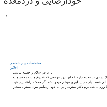
مشخصات
پیام شخصی
آفلاين
با عرض سلام و خسته نباشيد
رم و متاسفانه حدود 6 سال هست كه خود ارضايي ميكنم ولي الان 5 ماهه كه اين كارو كنار گذاشتم از 2 ساله پيش يك دردي در معدم دارم كه اين درد موقعي كه شروع ميشه به قسمت
لي هست باز هم اينطوري ميشم ميخواستم اگر ممكنه راهنماييم كنيد
 روم نيمشه برم دكتر ميترسم پي به خود ارضاييم ببرن ممنون ميشم