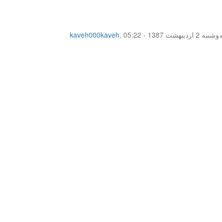
دوشنبه 2 اردیبهشت 1387 - 05:22
,
kaveh000kaveh