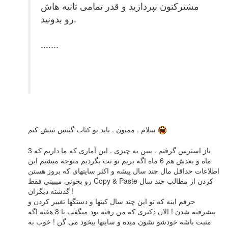
مشترکتون بپردازید و قدر تمامی ثانیه هاش
رو بدونید.
.......
سلام . ممنون . باید تو کتاب گینس ثبتش کنم
باز استرس گرفتم . ببین یه چیزی . این آماری که ما داریم که 3
ماه و بعدش هم 6 ماه اگه بریم تو نت بگردیم متوجه میشیم این
اطلاعات حداقل مال چند سال پیشه و اکثر سایتهای که بروز هستن
رو بخونی میبینی فقط Copy & Paste کردن از مطالب چند سال
گذشته دیگران !
حرفم اینه که تو این چند سال کیتها و دستگها تغییر کردن و
پیشرفته شدن ! الان دکتری که من رفته بود میگفت تا 8 هفته اگه
مثبت باشه خودشو نشون میده و سایتها بیخود می گن ! خوب به