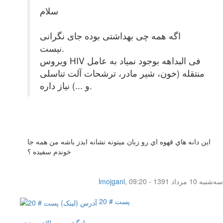
سلام
اگه همه چی بهداشتی بوده جای نگرانی
نیست.
ویروس HIV فی البداهه بوجود نمیاد به عامل
منتقله (خون، شیر مادر، ترشحات آلت تناسلی
و ...) نیاز داره.
اين دانه هاي قهوه اي رو زبان ميتونه نشانه ايدز باشه من همه جا
خوندم سفيده ؟
سه‌شنبه 10 مرداد 1391 - 09:20
,
lmojganl
پست # 20
بازگشت به بالای صفحه