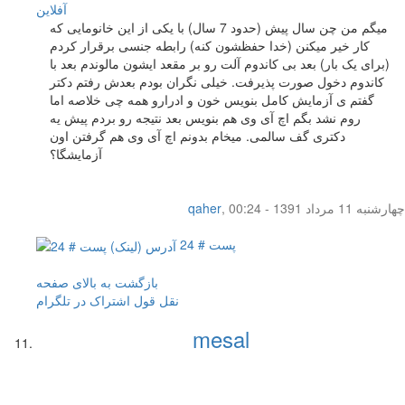
آفلاين
میگم من چن سال پیش (حدود 7 سال) با یکی از این خانومایی که
کار خیر میکنن (خدا حفظشون کنه) رابطه جنسی برقرار کردم
(برای یک بار) بعد بی کاندوم آلت رو بر مقعد ایشون مالوندم بعد با
کاندوم دخول صورت پذیرفت. خیلی نگران بودم بعدش رفتم دکتر
گفتم ی آزمایش کامل بنویس خون و ادرارو همه چی خلاصه اما
روم نشد بگم اچ آی وی هم بنویس بعد نتیجه رو بردم پیش یه
دکتری گف سالمی. میخام بدونم اچ آی وی هم گرفتن اون
آزمایشگا؟
چهار‌شنبه 11 مرداد 1391 - 00:24
,
qaher
پست # 24
بازگشت به بالای صفحه
نقل قول
اشتراک در تلگرام
mesal