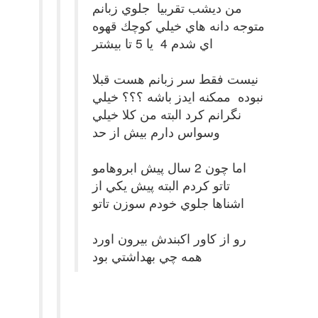
من ديشب تقربيا جلوي زبانم
متوجه دانه هاي خيلي كوچك قهوه
اي شدم 4 يا 5 تا بيشتر
نيست فقط سر زبانم هست قبلا
نبوده ممكنه ايدز باشه ؟؟؟ خيلي
نگرانم كرد البته من كلا خيلي
وسواس دارم بيش از حد
اما چون 2 سال پيش ابروهامو
تاتو كردم البته پيش يكي از
اشناها جلوي خودم سوزن تاتو
رو از كاور اكبندش بيرون اورد
همه چي بهداشتي بود