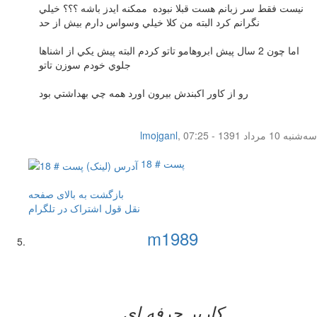
نيست فقط سر زبانم هست قبلا نبوده ممكنه ايدز باشه ؟؟؟ خيلي
نگرانم كرد البته من كلا خيلي وسواس دارم بيش از حد
اما چون 2 سال پيش ابروهامو تاتو كردم البته پيش يكي از اشناها
جلوي خودم سوزن تاتو
رو از كاور اكبندش بيرون اورد همه چي بهداشتي بود
سه‌شنبه 10 مرداد 1391 - 07:25
,
lmojganl
پست # 18
بازگشت به بالای صفحه
نقل قول
اشتراک در تلگرام
m1989
کاربر حرفه ای