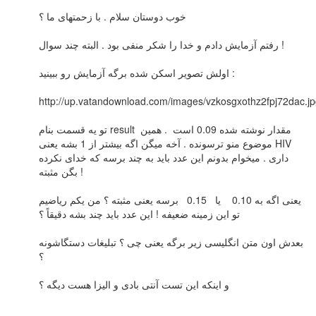
خوب دوستان سلام . با زحمتهای ما ؟
رفتم آزمایش دادم و خدا را شکر منفی بود . البته چند سوال !
اولش تصویر اسکن شده برگه آزمایش رو ببینید :
http://up.vatandownload.com/images/vzkosgxothz2fpj72dac.j
تو یه قسمت بنام result مقدار نوشته شده 0.09 است . همین
موضوع منو ترسونده . آخه میگن اگه بیشتر از 1 بشه یعنی HIV
داری . میخوام بدونم این عدد باید به چند برسه که خدای نکرده
بگن مثبته !
یعنی اگه به 0.10 یا 0.15 برسه یعنی مثبته ؟ من یکم ریاضیم
تو این زمینه ضعیفه ! این عدد باید چند بشه دقیقاً ؟
بعدش اون متن انگلیسی زیر برگه یعنی چی ؟ تبلیغات دستگاشونه
؟
و اینکه این تست آنتی بادی و الیزا هست دیگه ؟