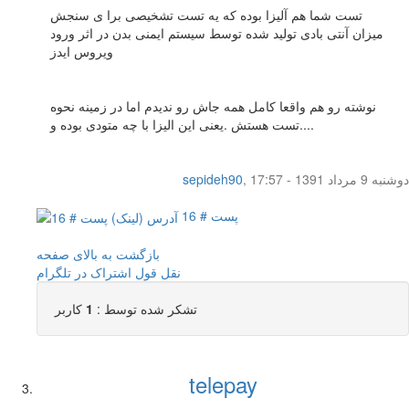
تست شما هم آلیزا بوده که یه تست تشخیصی برا ی سنجش
میزان آنتی بادی تولید شده توسط سیستم ایمنی بدن در اثر ورود
ویروس ایدز
نوشته رو هم واقعا کامل همه جاش رو ندیدم اما در زمینه نحوه
تست هستش .یعنی این الیزا با چه متودی بوده و....
دوشنبه 9 مرداد 1391 - 17:57
,
sepideh90
پست # 16
بازگشت به بالای صفحه
نقل قول
اشتراک در تلگرام
تشکر شده توسط :
1
کاربر
telepay