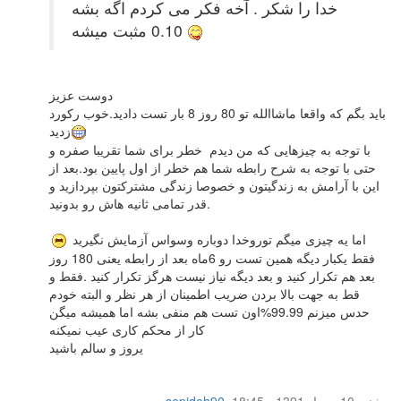
خدا را شکر . آخه فکر می کردم اگه بشه
0.10 مثبت میشه
دوست عزیز
باید بگم که واقعا ماشاالله تو 80 روز 8 بار تست دادید.خوب رکورد
زدید
با توجه به چیزهایی که من دیدم خطر برای شما تقریبا صفره و
حتی با توجه به شرح رابطه شما هم خطر از اول پایین بود.بعد از
این با آرامش به زندگیتون و خصوصا زندگی مشترکتون بپردازید و
قدر تمامی ثانیه هاش رو بدونید.
اما یه چیزی میگم توروخدا دوباره وسواس آزمایش نگیرید
فقط یکبار دیگه همین تست رو 6ماه بعد از رابطه یعنی 180 روز
بعد هم تکرار کنید و بعد دیگه نیاز نیست هرگز تکرار کنید .فقط و
قط به جهت بالا بردن ضریب اطمینان از هر نظر و البته خودم
حدس میزنم 99.99%اون تست هم منفی بشه اما همیشه میگن
کار از محکم کاری عیب نمیکنه
یروز و سالم باشید