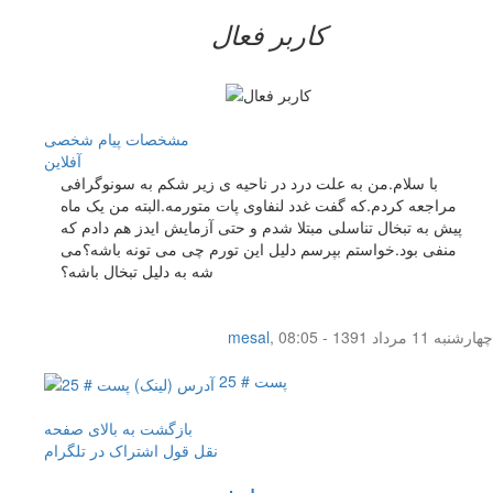
کاربر فعال
مشخصات
پیام شخصی
آفلاين
با سلام.من به علت درد در ناحیه ی زیر شکم به سونوگرافی
مراجعه کردم.که گفت غدد لنفاوی پات متورمه.البته من یک ماه
پیش به تبخال تناسلی مبتلا شدم و حتی آزمایش ایدز هم دادم که
منفی بود.خواستم بپرسم دلیل این تورم چی می تونه باشه؟می
شه به دلیل تبخال باشه؟
چهار‌شنبه 11 مرداد 1391 - 08:05
,
mesal
پست # 25
بازگشت به بالای صفحه
نقل قول
اشتراک در تلگرام