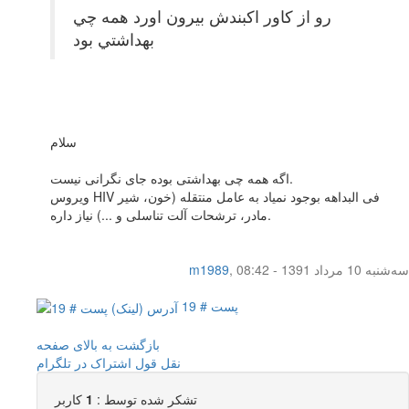
رو از كاور اكبندش بيرون اورد همه چي
بهداشتي بود
سلام
اگه همه چی بهداشتی بوده جای نگرانی نیست.
ویروس HIV فی البداهه بوجود نمیاد به عامل منتقله (خون، شیر
مادر، ترشحات آلت تناسلی و ...) نیاز داره.
سه‌شنبه 10 مرداد 1391 - 08:42
,
m1989
پست # 19
بازگشت به بالای صفحه
نقل قول
اشتراک در تلگرام
تشکر شده توسط :
1
کاربر