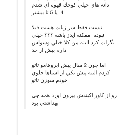
دانه هاي خيلي كوچك قهوه اي شدم
4 يا 5 تا بيشتر
نيست فقط سر زبانم هست قبلا
نبوده ممكنه ايدز باشه ؟؟؟ خيلي
نگرانم كرد البته من كلا خيلي وسواس
دارم بيش از حد
اما چون 2 سال پيش ابروهامو تاتو
كردم البته پيش يكي از اشناها جلوي
خودم سوزن تاتو
رو از كاور اكبندش بيرون اورد همه چي
بهداشتي بود