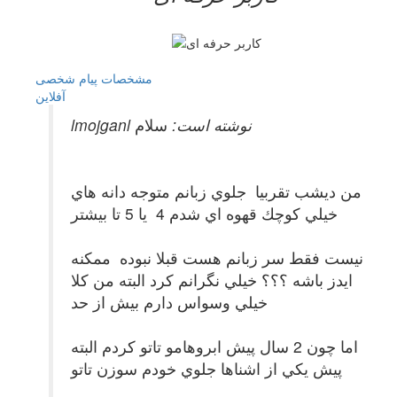
مشخصات
پیام شخصی
آفلاين
lmojganl نوشته است:
سلام
من ديشب تقربيا جلوي زبانم متوجه دانه هاي
خيلي كوچك قهوه اي شدم 4 يا 5 تا بيشتر
نيست فقط سر زبانم هست قبلا نبوده ممكنه
ايدز باشه ؟؟؟ خيلي نگرانم كرد البته من كلا
خيلي وسواس دارم بيش از حد
اما چون 2 سال پيش ابروهامو تاتو كردم البته
پيش يكي از اشناها جلوي خودم سوزن تاتو