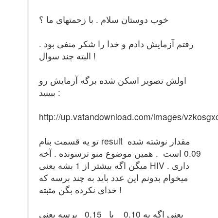
خوب دوستان سلام . با زحمتهای ما ؟
رفتم آزمایش دادم و خدا را شکر منفی بود .
البته چند سوال !
اولش تصویر اسکن شده برگه آزمایش رو
ببینید :
http://up.vatandownload.com/images/vzkosgxo
تو یه قسمت بنام result مقدار نوشته شده
0.09 است . همین موضوع منو ترسونده . آخه
میگن اگه بیشتر از 1 بشه یعنی HIV داری .
میخوام بدونم این عدد باید به چند برسه که
خدای نکرده بگن مثبته !
یعنی اگه به 0.10 یا 0.15 برسه یعنی