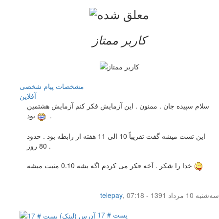
کاربر ممتاز
مشخصات
پیام شخصی
آفلاين
سلام سپیده جان . ممنون . این آزمایش فکر کنم آزمایش هشتمین
.
بود
این تست میشه گفت تقریباً 10 الی 11 هفته از رابطه بود . حدود
80 روز .
خدا را شکر . آخه فکر می کردم اگه بشه 0.10 مثبت میشه
سه‌شنبه 10 مرداد 1391 - 07:18
,
telepay
پست # 17