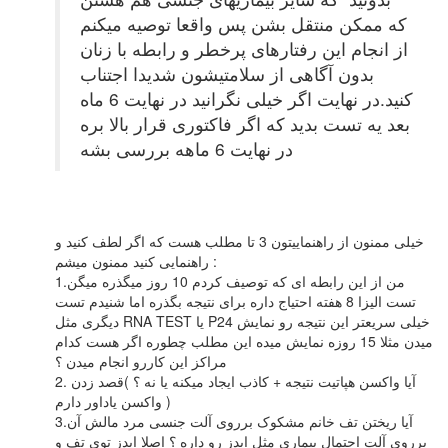
که ممکن منتقل بشن پس واقعا توصیه میکنم
از انجام این رفتارهای پرخطر و رابطه با زنان
بدون آگاهی از سلامتیشون شدیدا اجتناب
کنید.در نهایت اگر خیلی نگرانید در نهایت 6 ماه
بعد یه تست بدید که اگر فاکتوری قرار بالا بره
در نهایت 6 ماهه بررسی بشه
خیلی ممنون از راهنماییتون 3 تا مطلب هست که اگر لطف کنید و
راهنمایی کنید ممنون میشم :
1.من از این رابطه ای که توصیف کردم 10 روز میگذره میگن
تست الیزا 8 هفته احتیاج داره برای نتیجه بگذره اما شنیدم تست
دیگری مثل RNA TEST یا P24 خیلی سریعتر این نتیجه رو نمایش
میدن مثلا 15 روزه نمایش میده این مطلب چطوره اگر هست کدام
مراکز این کاررو انجام میدن ؟
2. آیا واکسن هپاتیت نتیجه + کاذب ایجاد میکنه یا نه ؟ )قصد زدن
واکسن یاداور دارم )
3.آیا ریختن تف خانم مشکوک برروی آلت جنسی مرد مالش آن
برروی آلت احتمال بیماری مثل ایدز رو داره ؟ اصلا ایدز توی تف و