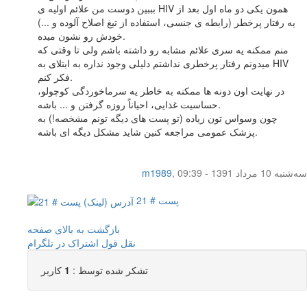
بببین دوست من علائم اولیه ی HIV همون یکی دو ماه اول بعد از
یه رفتار پرخطر (رابطه ی جنسی، استفاده از تیغ اصلاح آلوده و ...)
خودش رو نشون میده.
منم ممکنه یه سری علائم مشابه رو داشته باشم ولی تا وقتی که
میدونم رفتار پرخطری نداشتم دلیلی وجود نداره به ابتلای به HIV
فکر کنم.
در نهایت اون دونه ها ممکنه به خاطر یه سرماخوردگی کوچولو،
حساسیت غذایی، احیاناً روزه گرفتن و ... باشه.
چون وسواس تون زیاده (تو پست های دیگه تونم مشخصه!) به
پزشک عمومی مراجعه کنین شاید مشکل دیگه ای باشه.
سه‌شنبه 10 مرداد 1391 - 09:39
,
m1989
پست # 21
بازگشت به بالای صفحه
نقل قول
اشتراک در تلگرام
تشکر شده توسط :
1
کاربر