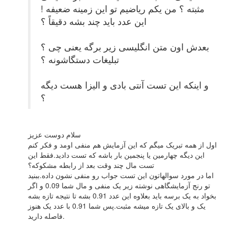
مثبته ؟ من یکم ریاضیم تو این زمینه ضعیفه !
این عدد باید چند بشه دقیقاً ؟
بعدش اون متن انگلیسی زیر برگه یعنی چی ؟
تبلیغات دستگاشونه ؟
و اینکه این تست آنتی بادی و الیزا هست دیگه
؟
سلام دوست عزیز
اول از همه تبریک میگم که این آزمایش هم منفی اومد و فکر کنم
این دیگه چهارمین یا پنجمین بار باشه که تست دادید.فقط این
تست مال چند وقت بعد از رابطه مشکوکه؟
اما در مورد سوالهاتون این تست جواب رو منفی نشون داده.ببنید
تو رنج آزمایشگاهی نوشته زیر یک منفی و مال شما 0.09 و اگر
بخواد به یک برسه باید بعلاوه این عدد 0.91 بشه تا نتیجه تازه بشه
یک و بالای یک تازه میشه مثبت.پس شما 0.91 با عدد یک هنوز
فاصله دارید.