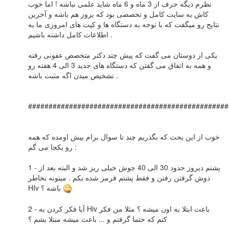
نظرم دیگه حرف از 3 ماه و 6 ماه شاید علمی نباشه ! اما خوب
کاش یه سایت کامل و تخصصی بود که بروز هم باشه و آخرین
نتایج رو میگفت که با توجه به دستگاه ها و کیت های امروزی ما یه
اطلاعات کامل داشته باشیم .
یکی از دوستان می گفت که پیش چتد دکتر متخصص عفونی رفته
و همه به اتفاق می گفتن که دستگاه های جدید 3 الی 4 هفته رو
تشخیص میدن اگه مثبت باشه .
#################################################
خوب از این بحث که بگذریم چند تا سوال برام پیش اومده که همه
رو یکجا می گم :
1 - پشتم دیروز حدود 30 الی 40 جوش خیلی ریز شد و البته بعد از
دوش گرفتن رفتن و فقط پشتم قرمز شده یکم . میتونه بخاطر
HIv باشه ؟
2 - آیا فکر کردن به Hiv باعث ابتلا به اون میشه ؟ مثلا من فکر
کنم که حتما گرفتم و ... باعث میشه مبتلا بشم ؟