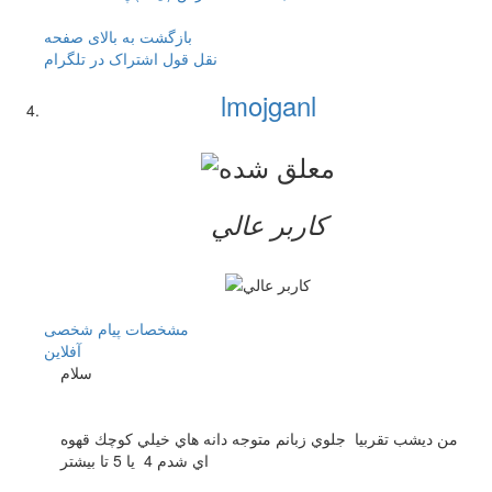
بازگشت به بالای صفحه
نقل قول
اشتراک در تلگرام
lmojganl
کاربر عالي
مشخصات
پیام شخصی
آفلاين
سلام
من ديشب تقربيا جلوي زبانم متوجه دانه هاي خيلي كوچك قهوه
اي شدم 4 يا 5 تا بيشتر