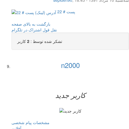
سه‌شنبه 10 مرداد 1391 - 18:45
,
sepideh90
پست # 22
بازگشت به بالای صفحه
نقل قول
اشتراک در تلگرام
تشکر شده توسط :
2
کاربر
n2000
کاربر جدید
مشخصات
پیام شخصی
آفلاين