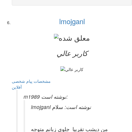
lmojganl
کاربر عالي
مشخصات
پیام شخصی
آفلاين
m1989 نوشته است:
lmojganl نوشته است:
سلام
من ديشب تقربيا جلوي زبانم متوجه