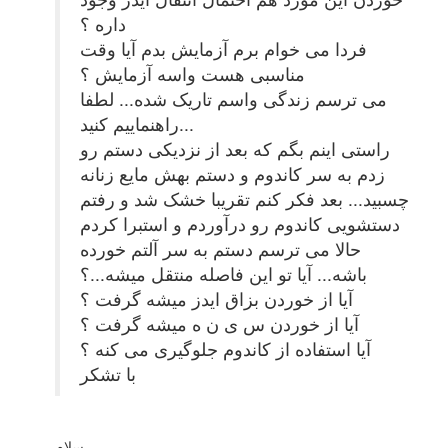
داره ؟
فردا می خوام برم آزمایش بدم آیا وقت
مناسبی هست واسه آزمایش ؟
می ترسم زندگی واسم تاریک شده... لطفا
راهنماییم کنید...
راستی اینم بگم که بعد از نزدیکی دستم رو
زدم به سر کاندوم و دستم بهش مایع زنانه
چسبید... بعد فکر کنم تقریبا خشک شد و رفتم
دستشویی کاندوم رو درآوردم و استبرا کردم
حالا می ترسم دستم به سر آلتم خورده
باشه... آیا تو این فاصله منتقل میشه...؟
آیا از خوردن بزاق ایدز میشه گرفت ؟
آیا از خوردن س ی ن ه میشه گرفت ؟
آیا استفاده از کاندوم جلوگیری می کنه ؟
با تشکر
سلام