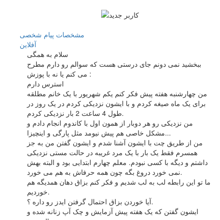
مشخصات
پیام شخصی
آفلاين
سلام به همگی
ببخشید نمی دونم جای درستی هست که سوالم رو دارم مطرح
می کنم یا نه با پوزش :
استرس دارم
من چهارشنبه هفته پیش فکر کنم یکم شهریور با یک خانم مطلقه
برای یک ماه صیغه کردم و با ایشون نزدیکی کردم در یک روز در
طول 4 ساعت 2 بار نزدیکی کردم.
من نزدیکی رو هر دوبار از همون اول با کاندوم انجام دادم و
مشکل خاصی هم پیش نیومد مثل پارگی و اینچیزا...
من از طریق چت با ایشون آشنا شدم و ایشون گفتن من به جز
همسرم فقط یک بار با یک مرد غریبه در حالت مستی نزدیکی
داشتم و دیگه با کسی نبودم. معلم چهارم ابتدایی بود و البته بهش
نمی خورد دروغ بگه چون همه حرفاش به هم می خورد.
ما تو این رابطه لب به لب شدیم و فکر کنم بزاق دهان همدیگه هم
خوردیم.
آیا خوردن بزاق احتمال گرفتن ایدز رو داره ؟.
ایشون گفتن که یک هفته پیش آزمایش و چک آپ زنانه شده و