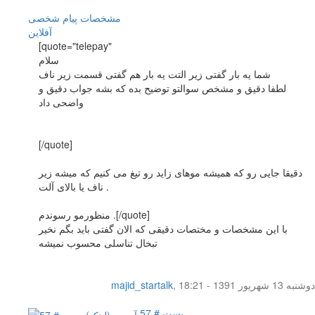
مشخصات
پیام شخصی
آفلاين
[quote="telepay"
سلام
شما یه بار گفتی زیر التت یه بار هم گفتی قسمت زیر ناف
لطفا دقیق و مشخص سوالتو توضیح بده که بشه جواب دقیق و
واضحی داد
[/quote]
دقیقا جایی رو که همیشه موهای زاید رو تیغ می کنیم که میشه زیر
ناف یا بالای آلت .
منظورمو رسوندم .[/quote]
با این مشخصات و مختصات دقیقی که الان گفتی باید بگم نخیر
تبخال تناسلی محسوب نمیشه
دوشنبه 13 شهریور 1391 - 18:21
,
majid_startalk
پست # 57