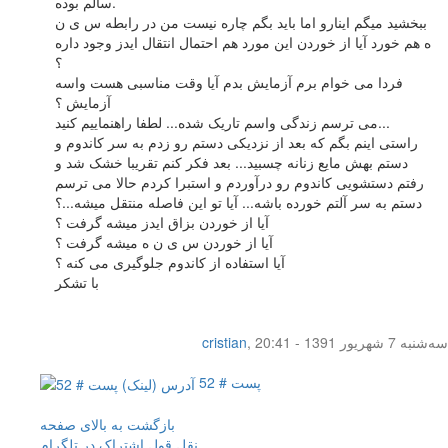
سالم بوده.
ببخشید میگم اینارو اما باید بگم چاره نیست من در رابطه س ی ن
ه هم خورد آیا از خوردن این مورد هم احتمال انتقال ایدز وجود داره
؟
فردا می خوام برم آزمایش بدم آیا وقت مناسبی هست واسه
آزمایش ؟
می ترسم زندگی واسم تاریک شده... لطفا راهنماییم کنید...
راستی اینم بگم که بعد از نزدیکی دستم رو زدم به سر کاندوم و
دستم بهش مایع زنانه چسبید... بعد فکر کنم تقریبا خشک شد و
رفتم دستشویی کاندوم رو درآوردم و استبرا کردم حالا می ترسم
دستم به سر آلتم خورده باشه... آیا تو این فاصله منتقل میشه...؟
آیا از خوردن بزاق ایدز میشه گرفت ؟
آیا از خوردن س ی ن ه میشه گرفت ؟
آیا استفاده از کاندوم جلوگیری می کنه ؟
با تشکر
سه‌شنبه 7 شهریور 1391 - 20:41
,
cristian
پست # 52
بازگشت به بالای صفحه
نقل قول
اشتراک در تلگرام