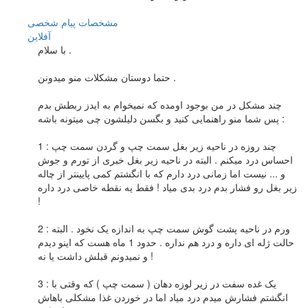
مشخصات
پیام شخصی
آفلاين
با سلام .
حتما دوستان مشکلات منو میدونن .
چند مشکل در من بوجود اومده که نمیخوام به ایدز ربطش بدم
پس شما منو راهنمایی کنید و بگسن دلیلشون چی میتونه باشه :
1 : چند روزه در ناحیه زیر بغل سمت چپ و گردن سمت چپ
احساس درد میکنم . البته در ناحیه زیر بغل خبری از تورم و جوش
و ... نیست اما زمانی درد دارم که با انگشتم کمی پایینتر از چاله
زیر بغل رو فشار بدم درد بدی میاد ! فقط یه نقطه خاصی درد داره
!
2 : ورم در ناحیه پشت گوش سمت چپ به اندازه یک نخود . البته
حالت ژله ای داره و درد هم نداره . حدود 1 ماه هست که اینو دیدم
و نمیدونم قبلش داشت یا نه !
3 : یک غده سفت در زیر لوزه دهان ( سمت چپ ) که وقتی با
انگشتم فشارش میدم درد میاد اما در خوردن غذا مشکلی باهاش