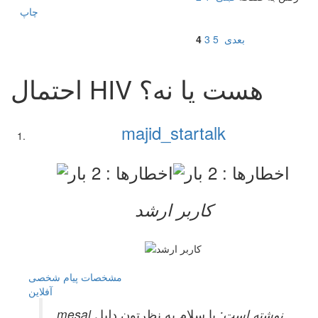
چاپ
بعدی
5
3
4
احتمال HIV هست یا نه؟
majid_startalk
کاربر ارشد
مشخصات
پیام شخصی
آفلاين
mesal نوشته است:
با سلام.به نظرتون دلیل