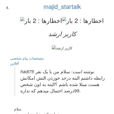
majid_startalk
کاربر ارشد
مشخصات
پیام شخصی
آفلاين
hadi75 نوشته است:
سلام من با یک نفر
رابطه داشتم البته درحد خورذن التش امکانش
هست مبتلا شده باشم ؟البته به اون شخص
99درصد احتمال میدهم که نداره.
سلام
نه احتمالش خیلی خیلی ضعیفه