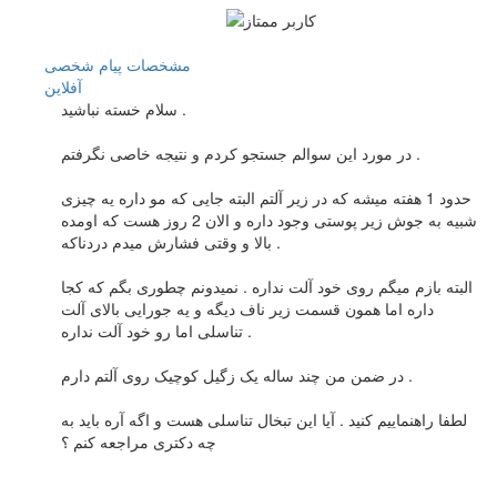
مشخصات
پیام شخصی
آفلاين
سلام خسته نباشید .
در مورد این سوالم جستجو کردم و نتیجه خاصی نگرفتم .
حدود 1 هفته میشه که در زیر آلتم البته جایی که مو داره یه چیزی
شبیه به جوش زیر پوستی وجود داره و الان 2 روز هست که اومده
بالا و وقتی فشارش میدم دردناکه .
البته بازم میگم روی خود آلت نداره . نمیدونم چطوری بگم که کجا
داره اما همون قسمت زیر ناف دیگه و یه جورایی بالای آلت
تناسلی اما رو خود آلت نداره .
در ضمن من چند ساله یک زگیل کوچیک روی آلتم دارم .
لطفا راهنماییم کنید . آیا این تبخال تناسلی هست و اگه آره باید به
چه دکتری مراجعه کنم ؟