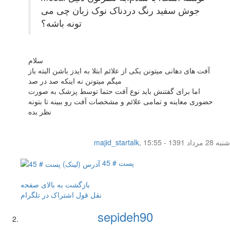
جوش سفید رنگ دردناک نوک زبان چی می
تونه باشه؟
سلام
آفت های دهانی میتونن یکی از علائم ابتلا به ایدز باشن البته باز
میگم میتونن نه اینکه صد در صد
اما برای گفتنش باید نوع آفت حتما توسط پزشک به صورت
حضوری معاینه و تمامی علائم و مشخصات آفت رو ببینه تا بتونه
نظر بده
شنبه 28 مرداد 1391 - 15:55
,
majid_startalk
پست # 45
بازگشت به بالای صفحه
نقل قول
اشتراک در تلگرام
sepideh90