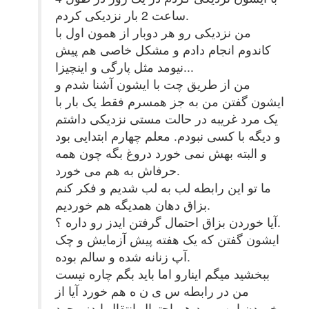
ساعت 2 بار نزدیکی کردم.
من نزدیکی رو هر دوبار از همون اول با
کاندوم انجام دادم و مشکل خاصی هم پیش
نیومد مثل پارگی و اینچیزا...
من از طریق چت با ایشون آشنا شدم و
ایشون گفتن من به جز همسرم فقط یک بار با
یک مرد غریبه در حالت مستی نزدیکی داشتم
و دیگه با کسی نبودم. معلم چهارم ابتدایی بود
و البته بهش نمی خورد دروغ بگه چون همه
حرفاش به هم می خورد.
ما تو این رابطه لب به لب شدیم و فکر کنم
بزاق دهان همدیگه هم خوردیم.
آیا خوردن بزاق احتمال گرفتن ایدز رو داره ؟.
ایشون گفتن که یک هفته پیش آزمایش و چک
آپ زنانه شده و سالم بوده.
ببخشید میگم اینارو اما باید بگم چاره نیست
من در رابطه س ی ن ه هم خورد آیا از
خوردن این مورد هم احتمال انتقال ایدز وجود