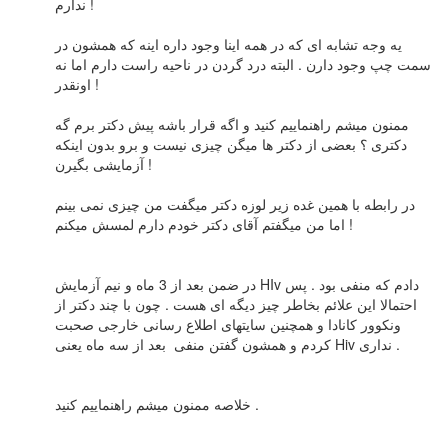
ندارم !
یه وجه تشابه ای که در همه اینا وجود داره اینه که همشون در
سمت چپ وجود دارن . البته درد گردن در ناحیه راست دارم اما نه
اونقدر !
ممنون میشم راهنماییم کنید و اگه قرار باشه پیش دکتر برم گه
دکتری ؟ بعضی از دکتر ها میگن چیزی نیست و برو بدون اینکه
آزمایشی بگیرن !
در رابطه با همین غده زیر لوزه دکتر میگفت من چیزی نمی بینم
اما من میگفتم آقای دکتر خودم دارم لمسش میکنم !
در ضمن بعد از 3 ماه و نیم آزمایش HIv دادم که منفی بود . پس
احتمالا این علائم بخاطر چیز دیگه ای هست . چون با چند دکتر از
ونکوور کانادا و همچنین سایتهای اطلاع رسانی خارجی صحبت
کردم و همشون گفتن منفی بعد از سه ماه یعنی Hiv نداری .
خلاصه ممنون میشم راهنماییم کنید .