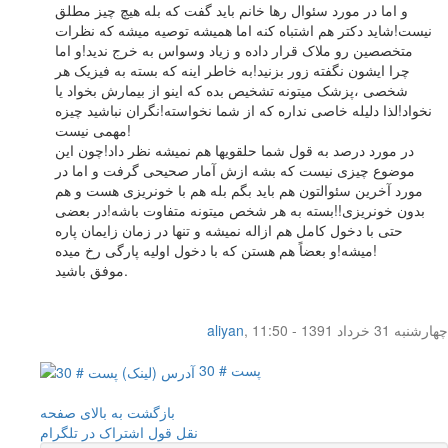
و اما در مورد سئوال رها خانم باید گفت که بله هیچ چیز مطلق
نیست!شاید دکتر هم اشتباه کنه اما همیشه توصیه میشه که نظرات
متخصصین رو ملاک قرار داده و زیاد وسواس به خرج ندید!و اما
چرا ایشون نگفته زور بزنید!به خاطر اینه که بسته به فیزیک هر
شخصی ،پزشک میتونه تشخیص بده که اینو از بیمارش بخواد یا
نخواد!لذا دلیله خاصی نداره که از شما نخواسته!نگران نباشید چیزه
مهمی نیست!
در مورد درصد به قول شما حلقویها هم نمیشه نظر داد!چون این
موضوع چیزی نیست که بشه ازش آمار صحیحی گرفت و اما در
مورد آخرین سئوالتون هم باید بگم بله هم با خونریزی هست و هم
بدون خونریزی!!بسته به هر شخص میتونه متفاوت باشه!در بعضی
حتی با دخول کامل هم ازاله نمیشه و تنها در زمان زایمان پاره
میشه!و بعضاً هم هستن که با دخول اولیه پارگی رخ میده!
موفق باشید.
چهار‌شنبه 31 خرداد 1391 - 11:50
,
aliyan
پست # 30
بازگشت به بالای صفحه
نقل قول
اشتراک در تلگرام