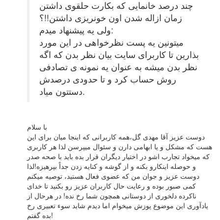
چند درصد خانمایی که بکارت حلقوی داشتن
زمان ازاله شدن اون خونریزی داشتن!!؟
ولی یه پیشنهاد میدم:
میتونین یه پست نظرخواهی در این مورد
بذارین تا کاربرای سایت بیان نظر بدن که اگه
نظر بدن میشه به عنوان یه نمونه ی تصادفی
روش حساب کرد و تا حدودی درصدش
دستتون میاد.
با سلام
دوست عزیز آقا مهدی گل،همه کاربرانی که اینجا میان برای این
هست که مشکل و یا ابهامی دارن و سئوال میپرسن لذا هر کاربری
که میخواد تجارب اشو در اختیار دیگران قرار بده باید با صحه صدر
و حوصله اینکارو بکنه و از گوشه و کنایه زدن جداً بپرهیزه!لذا
دوست عزیز و جوان من که عضوی فعال هستید، توصیه میکنم
کمی صبور بوده و رعایت حال کاربران عزیز رو بکنید تا خدای
ناکرده دلخوری از دوستانی همچون شما رخ نده! در هرحال از
یادآوری این موضوع پوزش میخوام اما دیدم شاید سوء تعبیری رخ
بده گفتم!