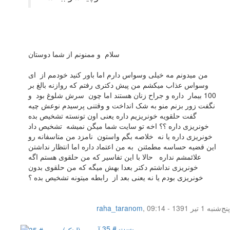
سلام و ممنونم از شما دوستان
من میدونم مه خیلی وسواس دارم اما باور کنید خودمم از ای
وسواس عذاب میکشم من پیش دکتری رفتم که روازنه بالغ بر
100 بیمار داره و جراح زنان هستند اما چون سرش شلوغ بود و
نگفت زور بزنم منو به شک انداخت و وقتنی پرسیدم نوعش چیه
گفت حلقویه خونریزیم داره یعنی اون تونسته تشخیص بده
خونریزی داره ؟؟ اخه تو سایت شما میگن نمیشه تشخیص داد
خونریزی داره یا نه خلاصه بگم واستون نامزد من متاسفانه رو
این قضیه حساسه مطمئنن به من اعتماد داره اما انتظار نداشتن
علائمشم نداره حالا با این تفاسیر که من حلقوی هستم اگه
خونریزی نداشتم دکتر بعدا بهش میگه که من حلقوی بدون
خونریزی بودم یا نه یعنی بعد از رابطه میتونه تشخیص بده ؟
پنج‌شنبه 1 تیر 1391 - 09:14
,
raha_taranom
پست # 35