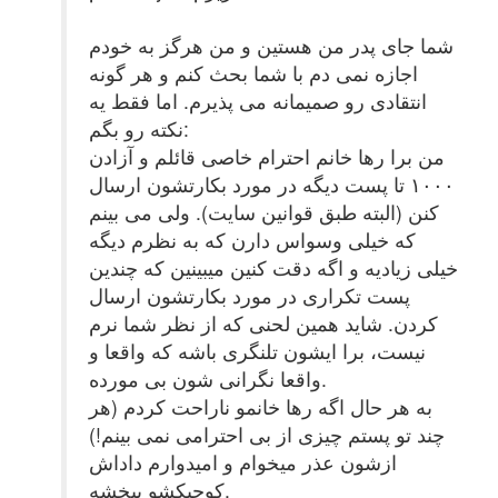
شما جای پدر من هستین و من هرگز به خودم
اجازه نمی دم با شما بحث کنم و هر گونه
انتقادی رو صمیمانه می پذیرم. اما فقط یه
نکته رو بگم:
من برا رها خانم احترام خاصی قائلم و آزادن
۱۰۰۰ تا پست دیگه در مورد بکارتشون ارسال
کنن (البته طبق قوانین سایت). ولی می بینم
که خیلی وسواس دارن که به نظرم دیگه
خیلی زیادیه و اگه دقت کنین میبینین که چندین
پست تکراری در مورد بکارتشون ارسال
کردن. شاید همین لحنی که از نظر شما نرم
نیست، برا ایشون تلنگری باشه که واقعا و
واقعا نگرانی شون بی مورده.
به هر حال اگه رها خانمو ناراحت کردم (هر
چند تو پستم چیزی از بی احترامی نمی بینم!)
ازشون عذر میخوام و امیدوارم داداش
کوچیکشو ببخشه.