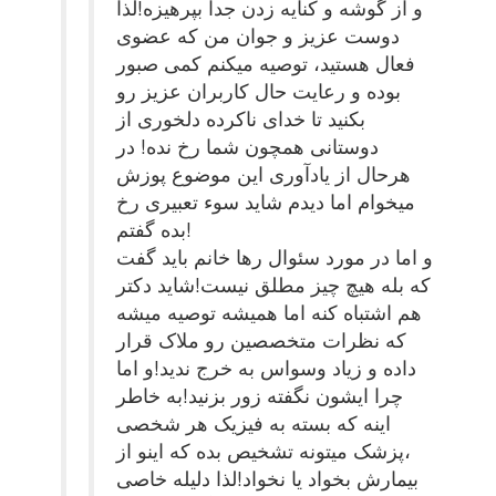
و از گوشه و کنایه زدن جداً بپرهیزه!لذا
دوست عزیز و جوان من که عضوی
فعال هستید، توصیه میکنم کمی صبور
بوده و رعایت حال کاربران عزیز رو
بکنید تا خدای ناکرده دلخوری از
دوستانی همچون شما رخ نده! در
هرحال از یادآوری این موضوع پوزش
میخوام اما دیدم شاید سوء تعبیری رخ
بده گفتم!
و اما در مورد سئوال رها خانم باید گفت
که بله هیچ چیز مطلق نیست!شاید دکتر
هم اشتباه کنه اما همیشه توصیه میشه
که نظرات متخصصین رو ملاک قرار
داده و زیاد وسواس به خرج ندید!و اما
چرا ایشون نگفته زور بزنید!به خاطر
اینه که بسته به فیزیک هر شخصی
،پزشک میتونه تشخیص بده که اینو از
بیمارش بخواد یا نخواد!لذا دلیله خاصی