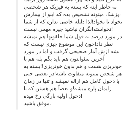
به خاطر اینه که بسته به فیزیک هر شخصی
،پزشک میتونه تشخیص بده که اینو از بیمارش
بخواد یا نخواد!لذا دلیله خاصی نداره که از شما
نخواسته!نگران نباشید چیزه مهمی نیست!
در مورد درصد به قول شما حلقویها هم نمیشه
نظر داد!چون این موضوع چیزی نیست که
بشه ازش آمار صحیحی گرفت و اما در مورد
آخرین سئوالتون هم باید بگم بله هم با
خونریزی هست و هم بدون خونریزی!!بسته به
هر شخص میتونه متفاوت باشه!در بعضی حتی
با دخول کامل هم ازاله نمیشه و تنها در زمان
زایمان پاره میشه!و بعضاً هم هستن که با
دخول اولیه پارگی رخ میده!
موفق باشید.