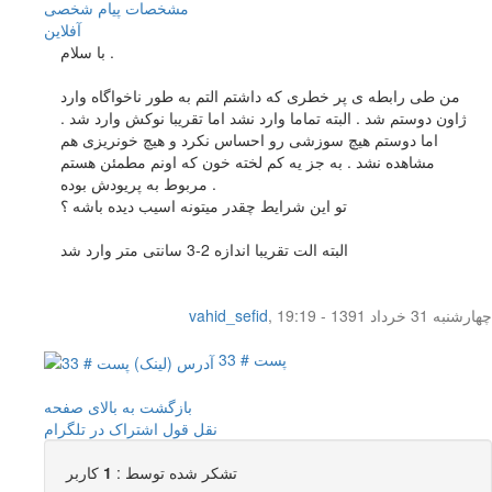
مشخصات
پیام شخصی
آفلاين
با سلام .
من طی رابطه ی پر خطری که داشتم التم به طور ناخواگاه وارد
ژاون دوستم شد . البته تماما وارد نشد اما تقریبا نوکش وارد شد .
اما دوستم هیچ سوزشی رو احساس نکرد و هیچ خونریزی هم
مشاهده نشد . به جز یه کم لخته خون که اونم مطمئن هستم
مربوط به پریودش بوده .
تو این شرایط چقدر میتونه اسیب دیده باشه ؟
البته الت تقریبا اندازه 2-3 سانتی متر وارد شد
چهار‌شنبه 31 خرداد 1391 - 19:19
,
vahid_sefid
پست # 33
بازگشت به بالای صفحه
نقل قول
اشتراک در تلگرام
تشکر شده توسط :
1
کاربر