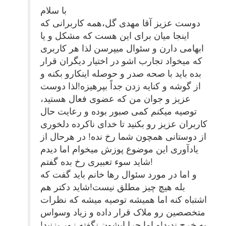
با سلام
دوست عزیز آقا مهدی گل،همه کاربرانی که
اینجا میان برای این هست که مشکل و یا
ابهامی دارن و سئوال میپرسن لذا هر کاربری
که میخواد تجارب اشو در اختیار دیگران قرار
بده باید با صحه صدر و حوصله اینکارو بکنه و
از گوشه و کنایه زدن جداً بپرهیزه!لذا دوست
عزیز و جوان من که عضوی فعال هستید،
توصیه میکنم کمی صبور بوده و رعایت حال
کاربران عزیز رو بکنید تا خدای ناکرده دلخوری
از دوستانی همچون شما رخ نده! در هرحال از
یادآوری این موضوع پوزش میخوام اما دیدم
شاید سوء تعبیری رخ بده گفتم!
و اما در مورد سئوال رها خانم باید گفت که
بله هیچ چیز مطلق نیست!شاید دکتر هم
اشتباه کنه اما همیشه توصیه میشه که نظرات
متخصصین رو ملاک قرار داده و زیاد وسواس
به خرج ندید!و اما چرا ایشون نگفته زور بزنید!