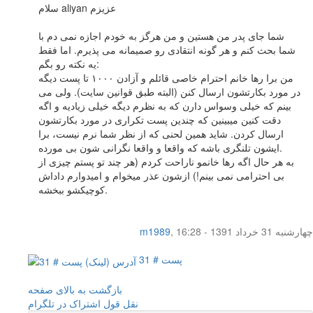
سلام aliyan عزیزم
شما جای پدر من هستین و من هرگز به خودم اجازه نمی دم با
شما بحث کنم و هر گونه انتقادی رو صمیمانه می پذیرم. اما فقط
یه نکته رو بگم:
من برا رها خانم احترام خاصی قائلم و آزادن ۱۰۰۰ تا پست دیگه
در مورد بکارتشون ارسال کنن (البته طبق قوانین سایت). ولی می
بینم که خیلی وسواس دارن که به نظرم دیگه خیلی زیادیه و اگه
دقت کنین میبینین که چندین پست تکراری در مورد بکارتشون
ارسال کردن. شاید همین لحنی که از نظر شما نرم نیست، برا
ایشون تلنگری باشه که واقعا و واقعا نگرانی شون بی مورده.
به هر حال اگه رها خانمو ناراحت کردم (هر چند تو پستم چیزی از
بی احترامی نمی بینم!) ازشون عذر میخوام و امیدوارم داداش
کوچیکشو ببخشه.
چهار‌شنبه 31 خرداد 1391 - 16:28
,
m1989
پست # 31
بازگشت به بالای صفحه
نقل قول
اشتراک در تلگرام