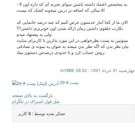
به متخصص اعتماد داشته باشین سوای تجربه ای که داره اون 5 -
6 سالی که اضافه تر درس میخونه کشک که نیست!
الان ما از کجا آمار خدمتتون عرض کنیم که چند درصد خانمایی که
بکارت حلقوی داشتن زمان ازاله شدن اون خونریزی داشتن!!؟
ولی یه پیشنهاد میدم:
میتونین یه پست نظرخواهی در این مورد بذارین تا کاربرای سایت
بیان نظر بدن که اگه نظر بدن میشه به عنوان یه نمونه ی تصادفی
روش حساب کرد و تا حدودی درصدش دستتون میاد.
چهار‌شنبه 31 خرداد 1391 - 08:52
,
m1989
پست # 29
بازگشت به بالای صفحه
نقل قول
اشتراک در تلگرام
تشکر شده توسط :
3
کاربر